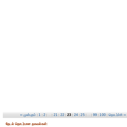
‹‹ முன்புறம்
1
2
21
22
23
24
25
99
100
தொடர்ச்சி ››
|
|
| ... |
|
|
|
|
| ... |
|
|
தேட‌ல் தொட‌ர்பான தகவ‌ல்க‌ள்: