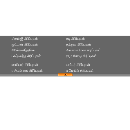
சர்தார்ஜி சிரிப்புகள்
கடி சிரிப்புகள்
முட்டாள் சிரிப்புகள்
தத்துவ சிரிப்புகள்
சிரிக்க-சிந்திக்க
அமலா-விமலா சிரிப்புகள்
புகழ்பெற்ற சிரிப்புகள்
ராமு-சோமு சிரிப்புகள்
மாமியார் சிரிப்புகள்
டாக்டர் சிரிப்புகள்
எஸ்.எம்.எஸ் சிரிப்புகள்
ஈ மெயில் சிரிப்புகள்