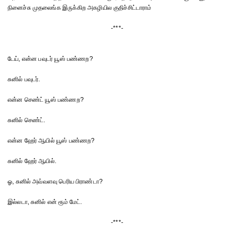
நினைச்சு முதலைங்க இருக்கிற அகழியில குதிச்சிட்டாராம்
-***-
டேய், என்ன பவுடர் யூஸ் பண்ணற?
சுனில் பவுடர்.
என்ன செண்ட் யூஸ் பண்ணற?
சுனில் செண்ட்.
என்ன ஹேர் ஆயில் யூஸ் பண்ணற?
சுனில் ஹேர் ஆயில்.
ஓ, சுனில் அவ்வளவு பெரிய பிராண்டா?
இல்லடா, சுனில் என் ரூம் மேட்.
-***-