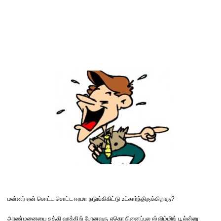
மன்னர் ஏன் சொட்ட சொட்ட ஈரமா நடுங்கிகிட்டு உட்கார்ந்திருக்கிறாரு?
அரண்மனையை சுத்தி வாக்கிங் போனவரு ஏதொ நினைப்புல ஸ்விம்மிங் பூல்ன்னு