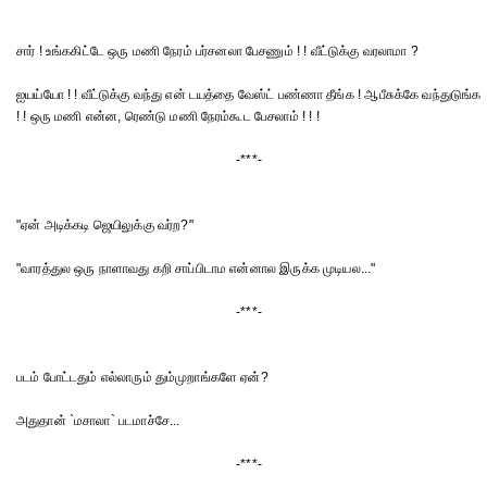
சார் ! உங்ககிட்டே ஒரு மணி நேரம் பர்சனலா பேசணும் ! ! வீட்டுக்கு வரலாமா ?
ஐயய்யோ ! ! வீட்டுக்கு வந்து என் டயத்தை வேஸ்ட் பண்ணா தீங்க ! ஆபீசுக்கே வந்துடுங்க
! ! ஒரு மணி என்ன, ரெண்டு மணி நேரம்கூட பேசலாம் ! ! !
-***-
"ஏன் அடிக்கடி ஜெயிலுக்கு வர்ற?"
"வாரத்துல ஒரு நாளாவது கறி சாப்பிடாம என்னால இருக்க முடியல..."
-***-
படம் போட்டதும் எல்லாரும் தும்முறாங்களே ஏன்?
அதுதான் `மசாலா` படமாச்சே...
-***-