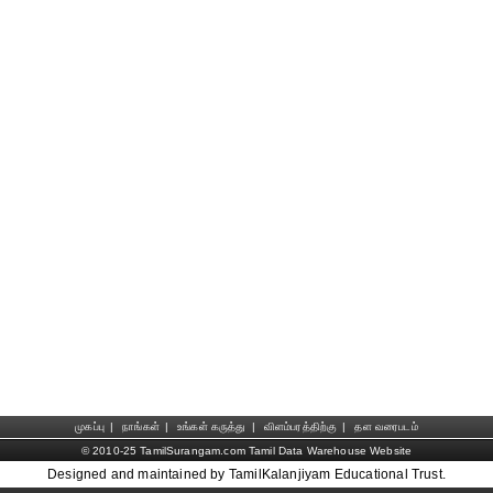
முகப்பு
|
நாங்கள்
|
உங்கள் கருத்து
|
விளம்பரத்திற்கு
|
தள வரைபடம்
© 2010-25 TamilSurangam.com Tamil Data Warehouse Website
Designed and maintained by TamilKalanjiyam Educational Trust.