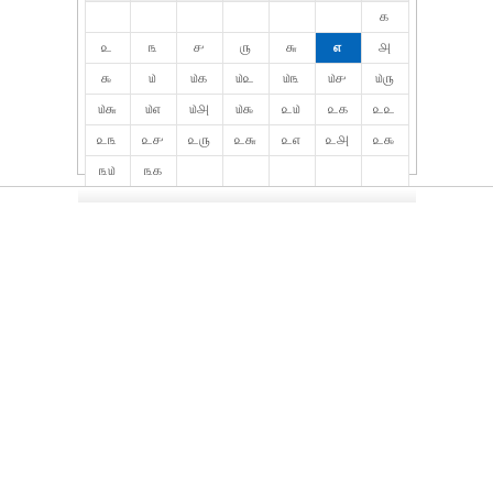
௧
௨
௩
௪
௫
௬
௭
௮
௯
௰
௰௧
௰௨
௰௩
௰௪
௰௫
௰௬
௰௭
௰௮
௰௯
௨௰
௨௧
௨௨
௨௩
௨௪
௨௫
௨௬
௨௭
௨௮
௨௯
௩௰
௩௧