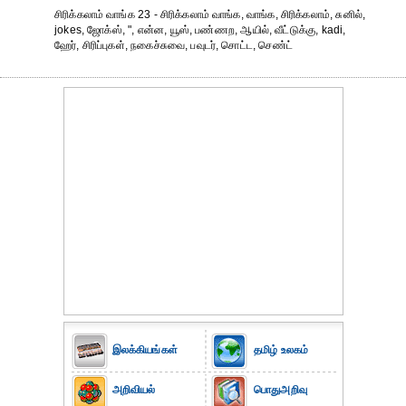
சிரிக்கலாம் வாங்க 23 - சிரிக்கலாம் வாங்க, வாங்க, சிரிக்கலாம், சுனில்,
jokes, ஜோக்ஸ், ", என்ன, யூஸ், பண்ணற, ஆயில், வீட்டுக்கு, kadi,
ஹேர், சிரிப்புகள், நகைச்சுவை, பவுடர், சொட்ட, செண்ட்
இலக்கியங்கள்
தமிழ் உலகம்
அறிவியல்
பொதுஅறிவு