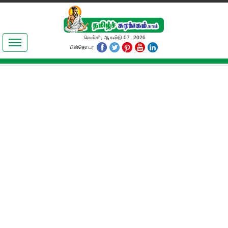
இலக்கியங்கள்
வெள்ளி, ஆகஸ்டு 07, 2026
பின்தொடர
தமிழ் உலகம்
அறிவியல்
பொதுஅறிவு
ஆன்மிகம்
ஜோதிடம்
மருத்துவம்
பெண்கள் பகுதி
நகைச்சுவை
கலையுலகம்