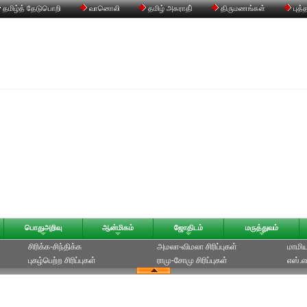
தமிழ்த் தேடுபொறி
வானொலி
தமிழ் அகராதி்
திருமணங்கள்
புத்
பொதுஅறிவு
ஆன்மிகம்
ஜோதிடம்
மருத்துவம்
சிரிக்க-சிந்திக்க
அமலா-விமலா சிரிப்புகள்
மாமியா
புகழ்பெற்ற சிரிப்புகள்
ராமு-சோமு சிரிப்புகள்
எஸ்.எம