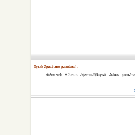
தேட‌ல் தொட‌ர்பான தகவ‌ல்க‌ள்:
சின்ன ஊர் - A Jokes - அசைவ சிரிப்புகள் - Jokes - நகைச்ச