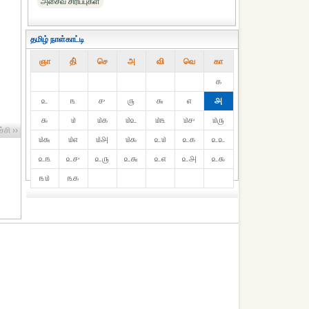
அசைவ சிரிப்புகள்
தமிழ் நாள்காட்டி
ஞா
தி்
செ
அ
வி
வெ
கா
௧
௨
௩
௪
௫
௬
௭
௮
௯
௰
௰௧
௰௨
௰௩
௰௪
௰௫
்சி ››
௰௬
௰௭
௰௮
௰௯
௨௰
௨௧
௨௨
௨௩
௨௪
௨௫
௨௬
௨௭
௨௮
௨௯
௩௰
௩௧