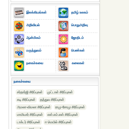
இலக்கியங்கள்
தமிழ் உலகம்
அறிவியல்
பொதுஅறிவு
ஆன்மிகம்
ஜோதிடம்
மருத்துவம்
பெண்கள்
நகைச்சுவை
கலைகள்
நகைச்சுவை
சர்தார்ஜி சிரிப்புகள்
முட்டாள் சிரிப்புகள்
கடி சிரிப்புகள்
தத்துவ சிரிப்புகள்
அமலா-விமலா சிரிப்புகள்
ராமு-சோமு சிரிப்புகள்
மாமியார் சிரிப்புகள்
எஸ்.எம்.எஸ் சிரிப்புகள்
டாக்டர் சிரிப்புகள்
ஈ மெயில் சிரிப்புகள்