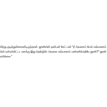
ார்ந்து குடித்துக்கொண்டிருந்தான். ஜானியின் நண்பன் கேட்டான் ''நீ அவளைப் போய் கல்யாணம்
்ஸ் வச்சுக்கிட்டா. உனக்கு இது தெரிஞ்சே அவளை கல்யாணம் பண்ணிக்கறியே ஜானி?'' ஜானி
யில்லை.''