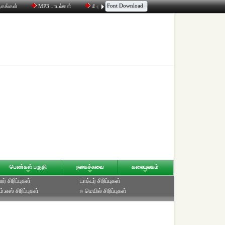
Font Download
தகங்கள்
MP3 பாடல்கள்
மின்னஞ்சல்
திரட்டி
உரையாடல்
பெண்கள் பகுதி
நகைச்சுவை
கலையுலகம்
ர் சிரிப்புகள்
டாக்டர் சிரிப்புகள்
்.எஸ் சிரிப்புகள்
ஈ மெயில் சிரிப்புகள்