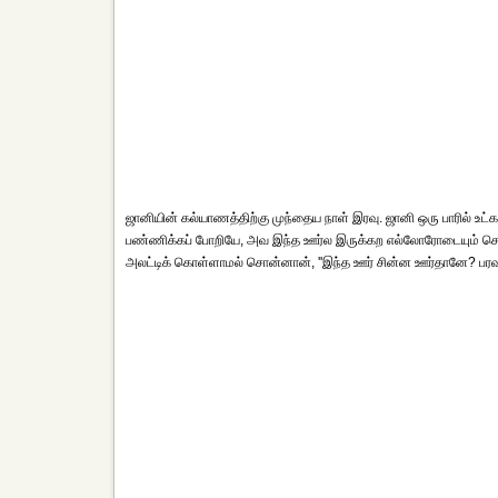
ஜானியின் கல்யாணத்திற்கு முந்தைய நாள் இரவு. ஜானி ஒரு பாரில் உட்க
பண்ணிக்கப் போறியே, அவ இந்த ஊர்ல இருக்கற எல்லோரோடையும் செக
அலட்டிக் கொள்ளாமல் சொன்னான், ''இந்த ஊர் சின்ன ஊர்தானே? பரவா