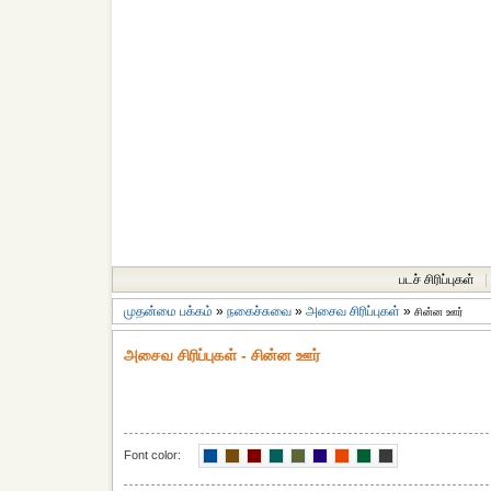
படச் சிரிப்புகள்
|
முதன்மை பக்கம்
»
நகைச்சுவை
»
அசைவ சிரிப்புகள்
»
சின்ன ஊர்
அசைவ சிரிப்புகள் - சின்ன ஊர்
Font color: