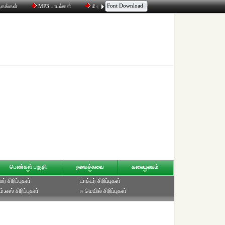
Font Download
தகங்கள்
MP3 பாடல்கள்
மின்னஞ்சல்
திரட்டி
உரையாடல்
பெண்கள் பகுதி
நகைச்சுவை
கலையுலகம்
ர் சிரிப்புகள்
டாக்டர் சிரிப்புகள்
்.எஸ் சிரிப்புகள்
ஈ மெயில் சிரிப்புகள்