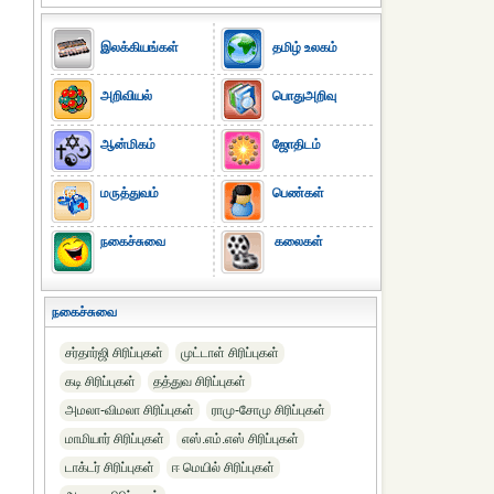
இலக்கியங்கள்
தமிழ் உலகம்
அறிவியல்
பொதுஅறிவு
ஆன்மிகம்
ஜோதிடம்
மருத்துவம்
பெண்கள்
நகைச்சுவை
கலைகள்
நகைச்சுவை
சர்தார்ஜி சிரிப்புகள்
முட்டாள் சிரிப்புகள்
கடி சிரிப்புகள்
தத்துவ சிரிப்புகள்
அமலா-விமலா சிரிப்புகள்
ராமு-சோமு சிரிப்புகள்
மாமியார் சிரிப்புகள்
எஸ்.எம்.எஸ் சிரிப்புகள்
டாக்டர் சிரிப்புகள்
ஈ மெயில் சிரிப்புகள்