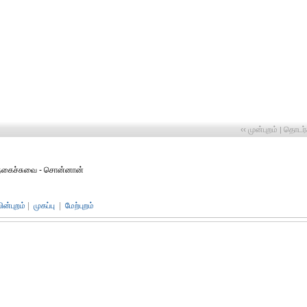
‹‹ முன்புறம்
தொடர்ச
|
- நகைச்சுவை - சொன்னான்
பின்புறம்
|
முகப்பு
|
மேற்புறம்