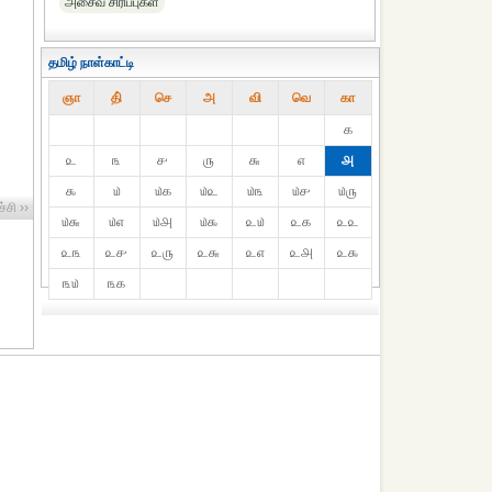
அசைவ சிரிப்புகள்
தமிழ் நாள்காட்டி
ஞா
தி்
செ
அ
வி
வெ
கா
௧
௨
௩
௪
௫
௬
௭
௮
௯
௰
௰௧
௰௨
௰௩
௰௪
௰௫
்சி ››
௰௬
௰௭
௰௮
௰௯
௨௰
௨௧
௨௨
௨௩
௨௪
௨௫
௨௬
௨௭
௨௮
௨௯
௩௰
௩௧