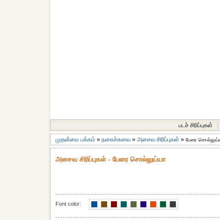
படச் சிரிப்புகள்
|
முதன்மை பக்கம்
»
நகைச்சுவை
»
அசைவ சிரிப்புகள்
»
பேரை சொல்லுய்
அசைவ சிரிப்புகள் - பேரை சொல்லுய்யா
Font color: