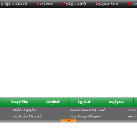
தமிழ்த் தேடுபொறி
வானொலி
தமிழ் அகராதி்
திருமணங்கள்
புத்
பொதுஅறிவு
ஆன்மிகம்
ஜோதிடம்
மருத்துவம்
சிரிக்க-சிந்திக்க
அமலா-விமலா சிரிப்புகள்
மாமியா
புகழ்பெற்ற சிரிப்புகள்
ராமு-சோமு சிரிப்புகள்
எஸ்.எம