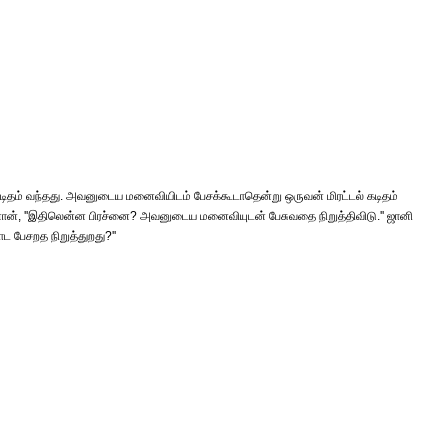
டிதம் வந்தது. அவனுடைய மனைவியிடம் பேசக்கூடாதென்று ஒருவன் மிரட்டல் கடிதம்
னான், ''இதிலென்ன பிரச்னை? அவனுடைய மனைவியுடன் பேசுவதை நிறுத்திவிடு.'' ஜானி
 பேசறத நிறுத்துறது?''