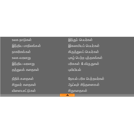
உலக நாடுகள்
இந்துப் பெயர்கள்
இந்திய மாநிலங்கள்
இசுலாமியப் பெயர்கள்
நாகரிகங்கள்
கிருத்துவப் பெயர்கள்
உலக வரலாறு
புகழ் பெற்ற புத்தகங்கள்
இந்திய வரலாறு
பரிசுகள் & விருதுகள்
தத்துவக் கதைகள்
புவியியல்
நீதிக் கதைகள்
நோபல் பரிசு‎ பெற்றவர்‎கள்
சிறுவர் கதைகள்
ஆய்வுச் சிந்தனைகள்
விளையாட்டுகள்
சிறுகதைகள்