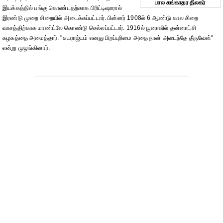
பால கங்காதர திலகர்
இயக்கத்தில் பங்கு கொண்டதற்காக பிரிட்டிஷாரால்
இரண்டு முறை சிறையில் அடைக்கப்பட்டார். பின்னர் 1908ல் 6 ஆண்டு கால சிறை
வாசத்திற்காக மாண்ட்லே கொண்டு செல்லப்பட்டார். 1916ல் பூனாவில் தன்னாட்சி
கழகத்தை அமைத்தார். "சுயராஜ்யம் எனது பிறப்புரிமை அதை நான் அடைந்தே தீருவேன்"
என்று முழங்கினார்.