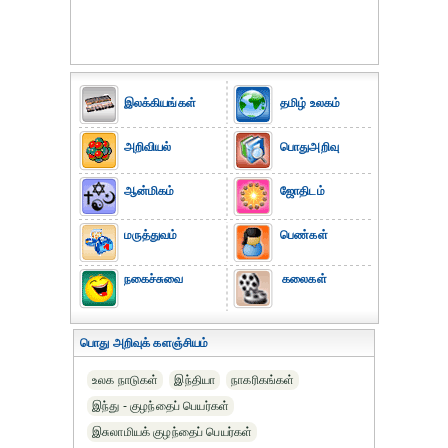
இலக்கியங்கள்
தமிழ் உலகம்
அறிவியல்
பொதுஅறிவு
ஆன்மிகம்
ஜோதிடம்
மருத்துவம்
பெண்கள்
நகைச்சுவை
கலைகள்
பொது அறிவுக் களஞ்சியம்
உலக நாடுகள்
இந்தியா
நாகரிகங்கள்
இந்து - குழந்தைப் பெயர்கள்
இசுலாமியக் குழந்தைப் பெயர்கள்