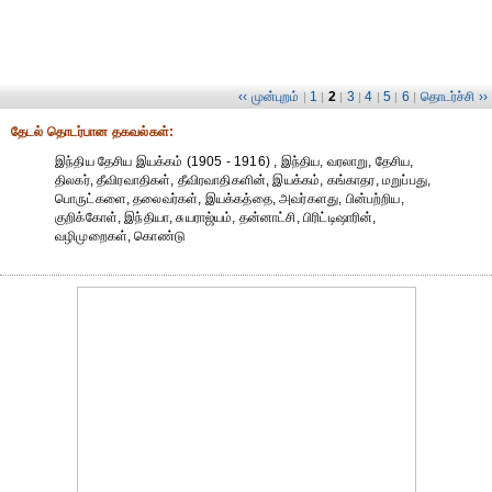
‹‹ முன்புறம்
1
2
3
4
5
6
தொடர்ச்சி ››
|
|
|
|
|
|
|
தேட‌ல் தொட‌ர்பான தகவ‌ல்க‌ள்:
இந்திய தேசிய இயக்கம் (1905 - 1916) , இந்திய, வரலாறு, தேசிய,
திலகர், தீவிரவாதிகள், தீவிரவாதிகளின், இயக்கம், கங்காதர, மறுப்பது,
பொருட்களை, தலைவர்கள், இயக்கத்தை, அவர்களது, பின்பற்றிய,
குறிக்கோள், இந்தியா, சுயராஜ்யம், தன்னாட்சி, பிரிட்டிஷாரின்,
வழிமுறைகள், கொண்டு