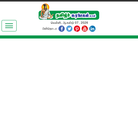
இலக்கியங்கள்
வெள்ளி, ஆகஸ்டு 07, 2026
பின்தொடர
தமிழ் உலகம்
அறிவியல்
பொதுஅறிவு
ஆன்மிகம்
ஜோதிடம்
மருத்துவம்
பெண்கள் பகுதி
நகைச்சுவை
கலையுலகம்