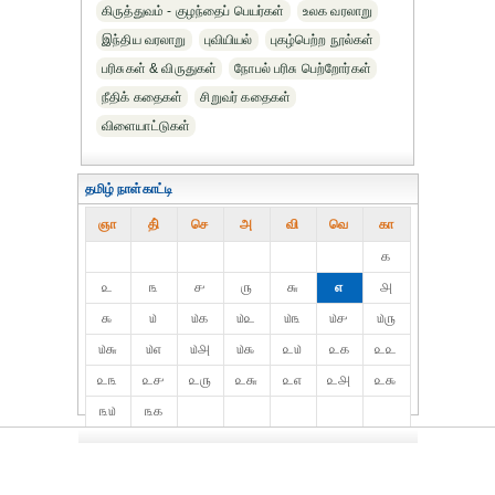
கிருத்துவம் - குழந்தைப் பெயர்கள்
உலக வரலாறு
இந்திய வரலாறு
புவியியல்
புகழ்பெற்ற நூல்கள்
பரிசுகள் & விருதுகள்
நோபல் பரிசு‎ பெற்றோர்‎கள்
நீதிக் கதைகள்
சிறுவர் கதைகள்
விளையாட்டுகள்
தமிழ் நாள்காட்டி
ஞா
தி்
செ
அ
வி
வெ
கா
௧
௨
௩
௪
௫
௬
௭
௮
௯
௰
௰௧
௰௨
௰௩
௰௪
௰௫
௰௬
௰௭
௰௮
௰௯
௨௰
௨௧
௨௨
௨௩
௨௪
௨௫
௨௬
௨௭
௨௮
௨௯
௩௰
௩௧