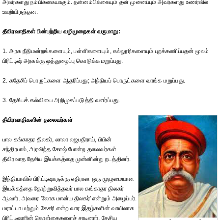
அவர்களது நம்பிக்கையாகும். தன்னம்பிக்கையும் தன் முனைப்பும் அவர்களது உணர்வில்
ஊறியிருந்தன.
தீவிரவாதிகள் பின்பற்றிய வழிமுறைகள் வருமாறு:
1. அரசு நீதிமன்றங்களையும், பள்ளிகளையும், கல்லூரிகளையும் புறக்கணிப்பதன் மூலம்
பிரிட்டிஷ் அரசுக்கு ஒத்துழைப்பு கொடுக்க மறுப்பது.
2. சுதேசிப் பொருட்களை ஆதரிப்பது; அந்நியப் பொருட்களை வாங்க மறுப்பது.
3. தேசியக் கல்வியை அறிமுகப்படுத்தி வளர்ப்பது.
தீவிரவாதிகளின் தலைவர்கள்
பால கங்காதர திலகர், லாலா லஜபதிராய், பிபின்
சந்திரபால், அரவிந்த கோஷ் போன்ற தலைவர்கள்
தீவிரவாத தேசிய இயக்கத்தை முன்னின்று நடத்தினர்.
இந்தியாவில் பிரிட்டிஷாருக்கு எதிரான ஒரு முழுமையான
இயக்கத்தை தோற்றுவித்தவர் பால கங்காதர திலகர்
ஆவார். அவரை 'லோக மான்ய திலகர்' என்றும் அழைப்பர்.
மராட்டா மற்றும் கேசரி என்ற வார இதழ்களின் வாயிலாக
பிரிட்டிஷாரின் கொள்கைகளைச் சாடினார். தேசிய