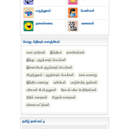
மருத்துவம்
பெண்கள்
நகைச்சுவை
கலைகள்
பொது அறிவுக் களஞ்சியம்
உலக நாடுகள்
இந்தியா
நாகரிகங்கள்
இந்து - குழந்தைப் பெயர்கள்
இசுலாமியக் குழந்தைப் பெயர்கள்
கிருத்துவம் - குழந்தைப் பெயர்கள்
உலக வரலாறு
இந்திய வரலாறு
புவியியல்
புகழ்பெற்ற நூல்கள்
பரிசுகள் & விருதுகள்
நோபல் பரிசு‎ பெற்றோர்‎கள்
நீதிக் கதைகள்
சிறுவர் கதைகள்
விளையாட்டுகள்
தமிழ் நாள்காட்டி