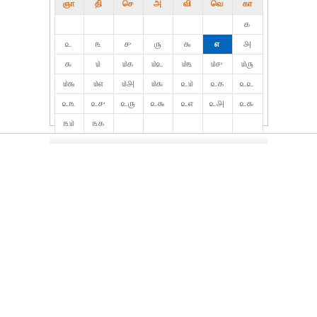
ஞா
தி்
செ
அ
வி
வெ
கா
௧
௨
௩
௪
௫
௬
௭
௮
௯
௰
௰௧
௰௨
௰௩
௰௪
௰௫
௰௬
௰௭
௰௮
௰௯
௨௰
௨௧
௨௨
௨௩
௨௪
௨௫
௨௬
௨௭
௨௮
௨௯
௩௰
௩௧