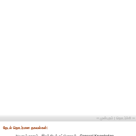
‹‹ முன்புறம்
தொடர்ச்சி ››
|
தேட‌ல் தொட‌ர்பான தகவ‌ல்க‌ள்: