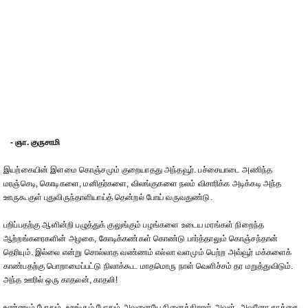
- ஞா. குருசாமி
இயற்கையின் இளமை கொஞ்சமும் குறையாதது அந்தவூர். பச்சையாடை அணிந்த
மரஞ்செடி, கொடிகளை, மனிதர்களை, விலங்குகளை நலம் விசாரிக்க அடிக்கடி அந்த
ஊருகூகுள் புதுவிருந்தாளியாய்த் தென்றல் போய் வருவதுண்டு.
பறிப்பதற்கு ஆளின்றி பழுத்துக் குலுங்கும் பழங்களை உடைய மரங்கள் நிறைந்த
ஆற்றங்கரைகளின் அழகை, கோடிக்கண்கள் கொண்டு பார்த்தாலும் கொஞ்சந்தான்
தெரியும். இல்லை என்று சொல்லாத வண்ணம் எல்லா வளமும் பெற்ற அவ்வூர் மக்களைக்
காண்பதற்கு பொறாமைப்பட்டு நிலாக்கூட மாதமொரு நாள் வெளிச்சம் தர மறுத்துவிடும்.
அந்த ஊரில் ஒரு காதலன், காதலி!
உண்ணும் போதும், உறங்கும் போதும் அவனையே நினைக்கிறாள் அவள். அவனோ காக்கை