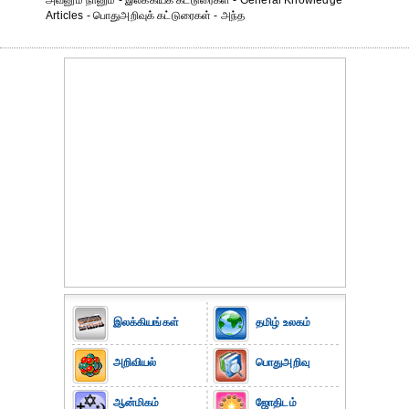
அவனும் நானும் - இலக்கியக் கட்டுரைகள் - General Knowledge
Articles - பொதுஅறிவுக் கட்டுரைகள் - அந்த
இலக்கியங்கள்
தமிழ் உலகம்
அறிவியல்
பொதுஅறிவு
ஆன்மிகம்
ஜோதிடம்