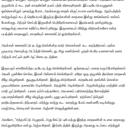
குருவியிடம் கூட தன் காதலியின் நலம் பற்றி வினவுகிறான். இப்படியே பொழுதுகள்
ஒவ்வொன்றும் புதைந்து போக, அவர்களது காதல் விருட்சமாக வளர்கிறது. ஆரம்பத்தில்
காற்றுக்கும் கூடத் தெரியாமல் இருந்த இவர்களின் காதலை இன்று ஊரெல்லாம் உரக்கப்
பேசுகிறது. அந்தச் செய்தி இருவரின் பெற்றோர்களையும் இடியெனத் தாக்குகிறது.
காதலுக்கு பலமான எதிர்ப்பு கிளம்புகிறது. இருவரையும் பிரித்து விடுவார்களோ என்ற
பயத்தில் காதலனும், காதலியும் ஊரைவிட்டு ஓடுகிறார்கள்.
அவர்கள் ஊரைவிட்டு நடந்து செல்கின்ற காடு கொசுக்கள் கூட சுதந்திரமாய் பறக்க
முடியாத அளவுக்கு அடர்த்தி கொண்டது. சிறு வண்டுகள் முதல் பெரிய யானைகள் வரை
அந்தக் காட்டில் தனி ஆட்சியை நடத்தின.
இருவரும் கைகோர்த்த படியே நடந்து செல்கிறார்கள். ஒற்றையடிப் பாதை வரும்போதெல்லாம்
அவன் முன்னே செல்ல, இவள் பின்னால் செல்கிறாள். ஏதோ ஒரு சூழலில் தீடீரென காதலன்
கீழே விழுகிறான். துடிதுடிக்கிறான். இறந்து விடுகிறான். காதலியால் தாங்கிக் கொள்ள
முடியவில்லை. தலையில் அடிக்கிறாள். நெஞ்சில் அடிக்கிறாள். அருகிலிருந்த மரத்தில் மாறி
மாறி முட்டுகிறாள். யாரை நம்பி வந்தாளோ, அவனைப் பறிகொடுத்த சோகத்தில்
பதபதைக்கிறாள் கீழே விழுந்து புரண்டழுது புலம்புகிறாள். நடுக்காட்டுக்குள்
நாதியற்றவளாய் நிற்பதைப் பார்த்து காற்று கூட உறைந்து போய் கண்ணீர் வடிக்கிறது.
மரஞ்செடி, கொடிகள் மௌன அஞ்சலி செலுத்துகின்றன.
அவளோ, "சத்தமிட்டு அழுதால், அது கேட்டு புலி வந்து இறந்த காதலனின் உடலை ஏதாவது
செய்துவிடுமோ என்று அஞ்சுகிறாள். இவ்விடத்தில் இருந்து அவனது உடம்பை எடுத்துச்