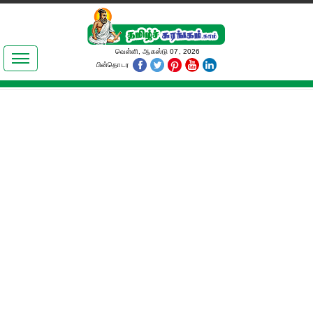
இலக்கியங்கள்
வெள்ளி, ஆகஸ்டு 07, 2026
பின்தொடர
தமிழ் உலகம்
அறிவியல்
பொதுஅறிவு
ஆன்மிகம்
ஜோதிடம்
மருத்துவம்
பெண்கள் பகுதி
நகைச்சுவை
கலையுலகம்