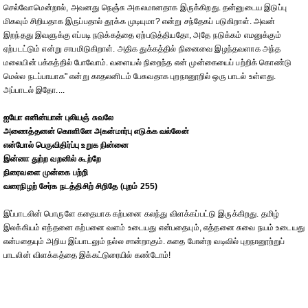
செல்வோமென்றால், அவனது நெஞ்சு அகலமானதாக இருக்கிறது. தன்னுடைய இடுப்பு
மிகவும் சிறியதாக இருப்பதால் தூக்க முடியுமா? என்று சந்தேகப் படுகிறாள். அவன்
இறந்தது இவளுக்கு எப்படி நடுக்கத்தை ஏற்படுத்தியதோ, அதே நடுக்கம் எமனுக்கும்
ஏற்படட்டும் என்று சாபமிடுகிறாள். அதிக துக்கத்தில் நினைவை இழந்தவளாக அந்த
மலையின் பக்கத்தில் போவோம். வளையல் நிறைந்த என் முன்கையைப் பற்றிக் கொண்டு
மெல்ல நடப்பாயாக" என்று காதலனிடம் பேசுவதாக புறநானூறில் ஒரு பாடல் உள்ளது.
அப்பாடல் இதோ....
ஐயோ எனின்யான் புலியஞ் சுவலே
அணைத்தனன் கொளினே அகன்மார்பு எடுக்க வல்லேன்
என்போல் பெருவிதிர்ப்பு உறுக நின்னை
இன்னா துற்ற வறனில் கூற்றே
நிரைவளை முன்கை பற்றி
வரைநிழற் சேர்க நடத்திசிற் சிறிதே (புறம் 255)
இப்பாடலின் பொருளே கதையாக கற்பனை கலந்து விளக்கப்பட்டு இருக்கிறது. தமிழ்
இலக்கியம் எத்தனை கற்பனை வளம் உடையது என்பதையும், எத்தனை சுவை நயம் உடையது
என்பதையும் அறிய இப்பாடலும் நல்ல சான்றாகும். கதை போன்ற வடிவில் புறநானூற்றுப்
பாடலின் விளக்கத்தை இக்கட்டுரையில் கண்டோம்!