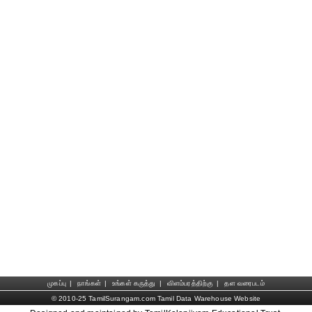
முகப்பு
|
நாங்கள்
|
உங்கள் கருத்து
|
விளம்பரத்திற்கு
|
தள வரைபடம்
© 2010-25 TamilSurangam.com Tamil Data Warehouse Website