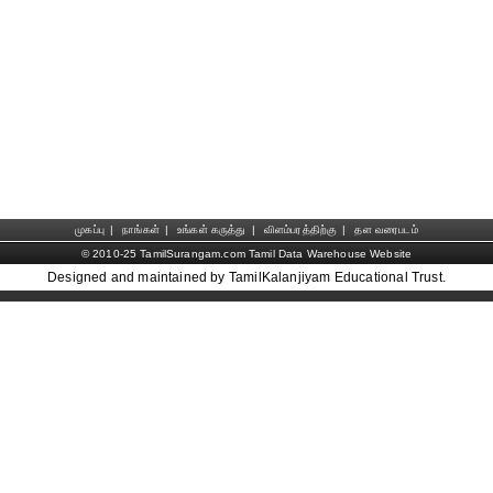
முகப்பு
|
நாங்கள்
|
உங்கள் கருத்து
|
விளம்பரத்திற்கு
|
தள வரைபடம்
© 2010-25 TamilSurangam.com Tamil Data Warehouse Website
Designed and maintained by TamilKalanjiyam Educational Trust.