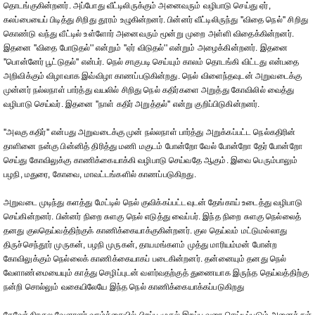
தொடங்குகின்றனர். அப்போது வீட்டிலிருக்கும் அனைவரும் வழிபாடு செய்து ஏர்,
கலப்பையைப் பிடித்து சிறிது தூரம் உழுகின்றனர். பின்னர் வீட்டிலிருந்து ''விதை நெல்'' சிறிது
கொண்டு வந்து வீட்டில் உள்ளோர் அனைவரும் மூன்று முறை அள்ளி விதைக்கின்றனர்.
இதனை ''விதை போடுதல்'' என்றும் ''ஏர் விடுதல்'' என்றும் அழைக்கின்றனர். இதனை
''பொன்னேர் பூட்டுதல்'' என்பர். நெல் சாகுபடி செய்யும் காலம் தொடங்கி விட்டது என்பதை
அறிவிக்கும் விழாவாக இவ்விழா காணப்படுகின்றது. நெல் விளைந்தவுடன் அறுவடைக்கு
முன்னர் நல்லநாள் பார்த்து வயலில் சிறிது நெல் கதிர்களை அறுத்து கோவிலில் வைத்து
வழிபாடு செய்வர். இதனை ''நாள் கதிர் அறுத்தல்'' என்று குறிப்பிடுகின்றனர்.
''அலகு கதிர்'' என்பது அறுவடைக்கு முன் நல்லநாள் பார்த்து அறுக்கப்பட்ட நெல்கதிரின்
தாளினை நன்கு பின்னித் திரித்து மணி மகுடம் போன்றோ வேல் போன்றோ தேர் போன்றோ
செய்து கோவிலுக்கு காணிக்கையாக்கி வழிபாடு செய்வதே ஆகும். இவை பெரும்பாலும்
பழநி, மதுரை, கோவை, மாவட்டங்களில் காணப்படுகிறது.
அறுவடை முடிந்து களத்து மேட்டில் நெல் குவிக்கப்பட்டவுடன் தேங்காய் உடைத்து வழிபாடு
செய்கின்றனர். பின்னர் நிறை சுளகு நெல் எடுத்து வைப்பர். இந்த நிறை சுளகு நெல்லைத்
தனது குலதெய்வத்திற்குக் காணிக்கையாக்குகின்றனர். குல தெய்வம் மட்டுமல்லாது
திருச்செந்தூர் முருகன், பழநி முருகன், தாயமங்களம் முத்து மாரியம்மன் போன்ற
கோவிலுக்கும் நெல்லைக் காணிக்கையாகப் படைகின்றனர். தன்னையும் தனது நெல்
வேளாண்மையையும் காத்து செழிப்புடன் வளர்வதற்குத் துணையாக இருந்த தெய்வத்திற்கு
நன்றி சொல்லும் வகையிலேயே இந்த நெல் காணிக்கையாக்கப்படுகிறது