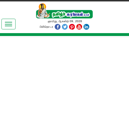
இலக்கியங்கள்
ஞாயிறு, ஆகஸ்டு 09, 2026
பின்தொடர
தமிழ் உலகம்
அறிவியல்
பொதுஅறிவு
ஆன்மிகம்
ஜோதிடம்
மருத்துவம்
பெண்கள் பகுதி
நகைச்சுவை
கலையுலகம்