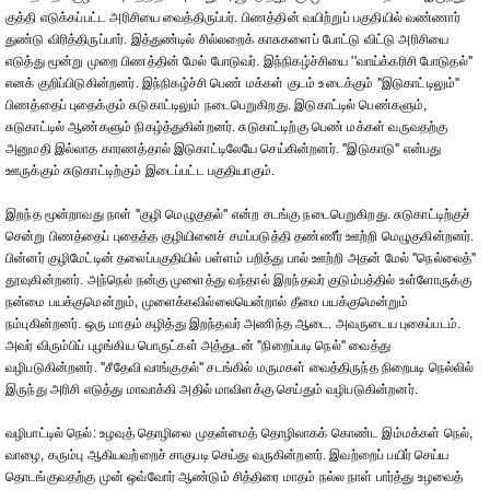
குத்தி எடுக்கப்பட்ட அரிசியை வைத்திருப்பர். பிணத்தின் வயிற்றுப் பகுதியில் வண்ணார்
துண்டு விரித்திருப்பார். இத்துண்டில் சில்லறைக் காசுகளைப் போட்டு விட்டு அரிசியை
எடுத்து மூன்று முறை பிணத்தின் மேல் போடுவர். இந்நிகழ்ச்சியை ''வாய்க்கரிசி போடுதல்''
எனக் குறிப்பிடுகின்றனர். இந்நிகழ்ச்சி பெண் மக்கள் குடம் உடைக்கும் ''இடுகாட்டிலும்''
பிணத்தைப் புதைக்கும் சுடுகாட்டிலும் நடைபெறுகிறது. இடுகாட்டில் பெண்களும்,
சுடுகாட்டில் ஆண்களும் நிகழ்த்துகின்றனர். சுடுகாட்டிற்கு பெண் மக்கள் வருவதற்கு
அனுமதி இல்லாத காரணத்தால் இடுகாட்டிலேயே செய்கின்றனர். ''இடுகாடு'' என்பது
ஊருக்கும் சுடுகாட்டிற்கும் இடைப்பட்ட பகுதியாகும்.
இறந்த மூன்றாவது நாள் ''குழி மெழுகுதல்'' என்ற சடங்கு நடைபெறுகிறது. சுடுகாட்டிற்குச்
சென்று பிணத்தைப் புதைத்த குழியினைச் சமப்படுத்தி தண்ணீர் ஊற்றி மெழுகுகின்றனர்.
பின்னர் குழிமேட்டின் தலைப்பகுதியில் பள்ளம் பறித்து பால் ஊற்றி அதன் மேல் ''நெல்லைத்''
தூவுகின்றனர். அந்நெல் நன்கு முளைத்து வந்தால் இறந்தவர் குடும்பத்தில் உள்ளோருக்கு
நன்மை பயக்குமென்றும், முளைக்கவில்லையென்றால் தீமை பயக்குமென்றும்
நம்புகின்றனர். ஒரு மாதம் கழித்து இறந்தவர் அணிந்த ஆடை. அவருடைய புகைப்படம்.
அவர் விரும்பிப் புழங்கிய பொருட்கள் அத்துடன் ''நிறைப்படி நெல்'' வைத்து
வழிபடுகின்றனர். ''சீதேவி வாங்குதல்'' சடங்கில் மருமகள் வைத்திருந்த நிறைபடி நெல்லில்
இருந்து அரிசி எடுத்து மாவாக்கி அதில் மாவிளக்கு செய்தும் வழிபடுகின்றனர்.
வழிபாட்டில் நெல்: உழவுத் தொழிலை முதன்மைத் தொழிலாகக் கொண்ட இம்மக்கள் நெல்,
வாழை, கரும்பு ஆகியவற்றைச் சாகுபடி செய்து வருகின்றனர். இவற்றைப் பயிர் செய்ய
தொடங்குவதற்கு முன் ஒவ்வோர் ஆண்டும் சித்திரை மாதம் நல்ல நாள் பார்த்து உழவைத்