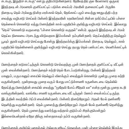
சடங்கு, இறுதிச் சடங்கு'' என்று குறிப்பிடுகின்றனர். தேவேந்திர குல வேளாளர் ஒருவர்
இறந்தவுடன் அவரைக் குளிப்பாட்டிப் படுக்க வைப்பர் அவரின் தலைமாட்டின் அருகே
நிறைபடி நெல் அல்லது நின்ற மரக்கால் நெல், தேங்காய் பழம் வைத்து ஊதுபத்தி பற்ற
வைத்து வழிபாடு செய்வர் பின்னர் இறந்தவரின் உறவினர்கள் சின்ன நார்ப்பெட்டியில் பச்சை
நெல்லைக் கொண்டு வந்து பிணத்தின் கால் பகுதியில் குவித்து வழிபாடு செய்வர். இவ்வாறு
''நெல்'' கொண்டு வருவதை ''பச்சை கொண்டு வருதல்'' என்பர். ஒருவர் இறந்தவுடன் அவர்
தெய்வ நிலையை அடைந்து விடுவதாக இம்மக்கள் நம்புகின்றனர். தெய்வத்திற்கு நெல்லும்
பூவும் தூவி வழிபாடு செய்வது போன்று இறந்தவர்க்கு இம்மக்கள் நிறைபடி நெல்லும், கால்
பகுதியில் நெல்லினைக் குவித்தும் வழிபாடு செய்து தமது நெல் பண்பாட்டை வெளிக்காட்டிக்
கொள்கின்றனர்.
பிணத்தைச் சுடுகாட்டிற்குக் கொண்டு செல்வதற்கு முன் பிணத்தைக் குளிப்பாட்டி வீட்டின்
முன் வைக்கின்றனர். பிணத்தைச் சுற்றி நெல் போடப்படுகின்றது. பின்னர் இறந்தவர்
மகனும், மருமகனும் கையில் நெல்லும் விளக்கும் வைத்துக் கொண்டு மூன்று முறை சுற்றி
வருகின்றனர். மூன்றாவது முறை வரும் போது மாட்டுச்சாணி உருண்டையை நெல்லில்
தோய்த்து பிணத்தின் கையில் வைத்து ''மூதேவி போய் சீதேவி வா'' என்ற மூன்று முறை கூறி
வாங்குகின்றனர். வாங்கிய சாணி உருண்டையை வீட்டிற்குள் பிணம் வைக்கப்பட்டிருந்த
இடத்தின் சுவற்றில் அப்பி வைக்கின்றனர். பின்னர் தினந்தோறும் அதன் மேல் தண்ணீர்
தெளித்து வருகின்றனர். நெல் முளைத்து தினந்தோறும் அதன் மேல் தண்ணீர் தெளித்து
வருகின்றனர். நெல் முளைத்து வளர்ந்து வந்தால் குடும்பம் சிறக்குமென்றும்
இல்லையென்றால் ஏதோ தீங்கு உள்ளதாகவும் நம்பி வருகின்றனர்.
பிணத்தைக் குழியில் புதைத்தல் அல்லது எரியூட்டுதலுக்கு முன் பச்சை நெல்லில் இருந்து