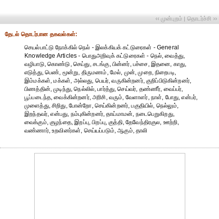
‹‹ முன்புறம்
தொடர்ச்சி ››
|
தேட‌ல் தொட‌ர்பான தகவ‌ல்க‌ள்:
செயல்பாட்டு நோக்கில் நெல் - இலக்கியக் கட்டுரைகள் - General
Knowledge Articles - பொதுஅறிவுக் கட்டுரைகள் - நெல், வைத்து,
வழிபாடு, கொண்டு, செய்து, சடங்கு, பின்னர், பச்சை, இதனை, காது,
எடுத்து, பெண், மூன்று, திருமணம், மேல், முன், முறை, நிறைபடி,
இம்மக்கள், மக்கள், அல்லது, பெயர், வருகின்றனர், குறிப்பிடுகின்றனர்,
பிணத்தின், முடிந்து, நெல்லில், பார்த்து, செய்வர், தண்ணீர், வைப்பர்,
பூப்படைந்த, வைக்கின்றனர், அரிசி, வரும், வேளாளர், நாள், போது, என்பர்,
முளைத்து, சிறிது, போன்றோ, செய்கின்றனர், பகுதியில், நெல்லும்,
இறந்தவர், என்பது, நம்புகின்றனர், தாய்மாமன், நடைபெறுகிறது,
வைக்கும், குழந்தை, இறப்பு, பிறப்பு, குத்தி, தேவேந்திரகுல, ஊற்றி,
வண்ணார், உறவினர்கள், செய்யப்படும், ஆகும், தாலி