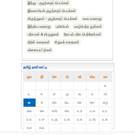
இந்து - குழந்தைப் பெயர்கள்
இசுலாமியக் குழந்தைப் பெயர்கள்
கிருத்துவம் - குழந்தைப் பெயர்கள்
உலக வரலாறு
இந்திய வரலாறு
புவியியல்
புகழ்பெற்ற நூல்கள்
பரிசுகள் & விருதுகள்
நோபல் பரிசு‎ பெற்றோர்‎கள்
நீதிக் கதைகள்
சிறுவர் கதைகள்
விளையாட்டுகள்
தமிழ் நாள்காட்டி
ஞா
தி்
செ
அ
வி
வெ
கா
௧
௨
௩
௪
௫
௬
௭
௮
௯
௰
௰௧
௰௨
௰௩
௰௪
௰௫
௰௬
௰௭
௰௮
௰௯
௨௰
௨௧
௨௨
௨௩
௨௪
௨௫
௨௬
௨௭
௨௮
௨௯
௩௰
௩௧