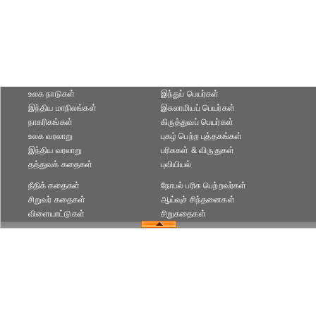
உலக நாடுகள்
இந்துப் பெயர்கள்
இந்திய மாநிலங்கள்
இசுலாமியப் பெயர்கள்
நாகரிகங்கள்
கிருத்துவப் பெயர்கள்
உலக வரலாறு
புகழ் பெற்ற புத்தகங்கள்
இந்திய வரலாறு
பரிசுகள் & விருதுகள்
தத்துவக் கதைகள்
புவியியல்
நீதிக் கதைகள்
நோபல் பரிசு‎ பெற்றவர்‎கள்
சிறுவர் கதைகள்
ஆய்வுச் சிந்தனைகள்
விளையாட்டுகள்
சிறுகதைகள்