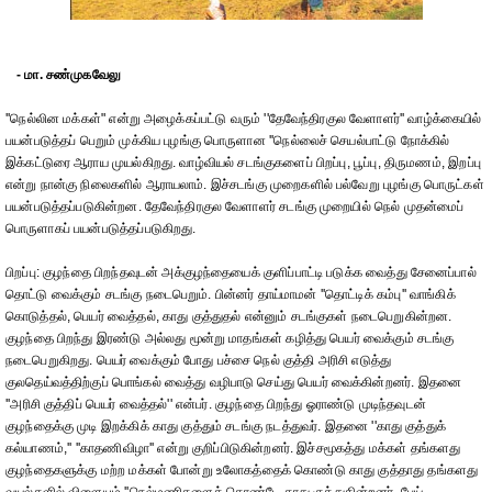
- மா. சண்முகவேலு
''நெல்லின மக்கள்" என்று அழைக்கப்பட்டு வரும் ''தேவேந்திரகுல வேளாளர்'' வாழ்க்கையில்
பயன்படுத்தப் பெறும் முக்கிய புழங்கு பொருளான ''நெல்லைச் செயல்பாட்டு நோக்கில்
இக்கட்டுரை ஆராய முயல்கிறது. வாழ்வியல் சடங்குகளைப் பிறப்பு, பூப்பு, திருமணம், இறப்பு
என்று நான்கு நிலைகளில் ஆராயலாம். இச்சடங்கு முறைகளில் பல்வேறு புழங்கு பொருட்கள்
பயன்படுத்தப்படுகின்றன. தேவேந்திரகுல வேளாளர் சடங்கு முறையில் நெல் முதன்மைப்
பொருளாகப் பயன்படுத்தப்படுகிறது.
பிறப்பு: குழந்தை பிறந்தவுடன் அக்குழந்தையைக் குளிப்பாட்டி படுக்க வைத்து சேனைப்பால்
தொட்டு வைக்கும் சடங்கு நடைபெறும். பின்னர் தாய்மாமன் ''தொட்டிக் கம்பு'' வாங்கிக்
கொடுத்தல், பெயர் வைத்தல், காது குத்துதல் என்னும் சடங்குகள் நடைபெறுகின்றன.
குழந்தை பிறந்து இரண்டு அல்லது மூன்று மாதங்கள் கழித்து பெயர் வைக்கும் சடங்கு
நடைபெறுகிறது. பெயர் வைக்கும் போது பச்சை நெல் குத்தி அரிசி எடுத்து
குலதெய்வத்திற்குப் பொங்கல் வைத்து வழிபாடு செய்து பெயர் வைக்கின்றனர். இதனை
''அரிசி குத்திப் பெயர் வைத்தல்'' என்பர். குழந்தை பிறந்து ஓராண்டு முடிந்தவுடன்
குழந்தைக்கு முடி இறக்கிக் காது குத்தும் சடங்கு நடத்துவர். இதனை ''காது குத்துக்
கல்யாணம்,'' ''காதணிவிழா'' என்று குறிப்பிடுகின்றனர். இச்சமூகத்து மக்கள் தங்களது
குழந்தைகளுக்கு மற்ற மக்கள் போன்று உலோகத்தைக் கொண்டு காது குத்தாது தங்களது