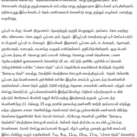
வயல்களில் விளையும் ''நெல்மணிகளைக் கொண்டே காது குத்துகின்றனர். பேய்
பிசாசுகளிடமிருந்து குழந்தையைக் காப்பாற்ற காது குத்துவதாக இம்மக்கள் நம்புகின்றனர்.
தற்பொழுது இம்மக்களிடம் நெல் மணிகளைக் கொண்டு காது குத்தும் வழக்கம் மறைந்து
வருகிறது.
பூப்புச் சடங்கு: பெண் திருமணம் ஆவதற்குத் தகுதி பெறுதலும், தாய்மை அடைவதற்கு
உரிய உரிமையை அடைதலும் பூப்படைதல் ஆகும். இப்பூப்புக் காலத்தை ஒட்டிச் செய்யப்படும்
சடங்குகள் பூப்புச் சடங்காகும். இம்மக்கள் இதனைப் பூப்படைதல், சடங்காதல், ஆளாதல்,
குமரியாதல், சமைதல், வயசுக்கு வருதல் என்றெல்லாம் குறிப்பிடுகின்றனர். ஒரு பெண்
பூப்படைந்தவுடன் அவளது தாய் மாமன் அல்லது அவனது மகன் தென்னை, பனை
ஆகியவற்றின் ஓலைகளைக் கொண்டு வீட்டை விட்டுத் தனியே குச்சில் கட்டுவான்.
அக்குச்சிலின் உள்ளே ''பச்சை நெல்'' பரப்பி அதன்மேல் வைக்கோல் போர்த்தி அருகில்
"நிறைபடி நெல்" வைத்து அவற்றில் வெற்றிலை சொருகி வைத்திருப்பார். அதன் பின்னரே
பூப்படைந்த பெண்ணைக் குச்சிலின் உள்ளே இருக்க வைப்பர் பூப்படைந்த பெண்ணின்
உறவினர்கள் பச்சை நெல் குத்தி அரிசி எடுத்து அதனை மாவாக்கி பணியாரம் மற்றும் களி
செய்து கொடுப்பர். பூப்புக்காலங்களில் இரத்தப்போக்கு அதிகம் ஏற்படுவதால் உடலில்
ஏற்படும் சோர்வைப் போக்கி வலுச் சேர்ப்பதற்கு இவற்றைத் தருவர். பூப்படைந்த
பெண்ணிற்கு 11 அல்லது 15 வது நாளில் தலைக்கு தண்ணீர் ஊற்றி தாய்மாமன் எடுத்து
வந்த புத்தாடைகளை அணிவித்து அலங்காரம் செய்து முக்காலியில் வண்ணார் விரித்த
வெள்ளைத்துணியின் மேல் அமரச் செய்வர். அப்போது அவளின் முன்னே ''நிறைபடி
நெல்லில்'' வெற்றிலை சொருகி வைப்பர். பின்னர் நெல் நிரப்பிய கூடையில் பூப்பெய்த
பெண்ணை அமரச் செய்து தாய்மாமன் மேலும், கீழம் மூன்று முறைத் தூக்கி வைப்பார்.
இச்சடங்கிற்கு வரும் உறவினர்கள் 7படி, 9படி, 11படி, 15படி, 17படி, ''பச்சை நெல்'' கொண்டு