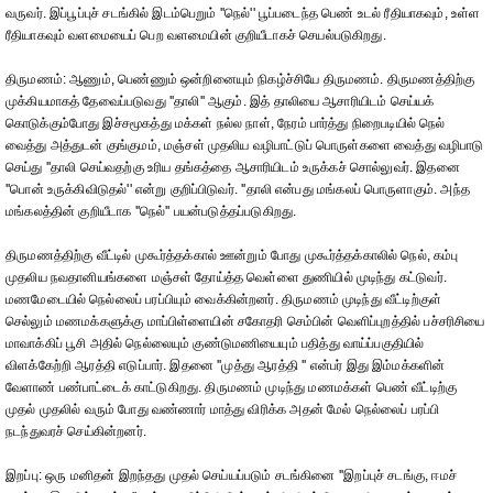
வருவர். இப்பூப்புச் சடங்கில் இடம்பெறும் ''நெல்'' பூப்படைந்த பெண் உடல் ரீதியாகவும், உள்ள
ரீதியாகவும் வளமையைப் பெற வளமையின் குறியீடாகச் செயல்படுகிறது.
திருமணம்: ஆணும், பெண்ணும் ஒன்றினையும் நிகழ்ச்சியே திருமணம். திருமணத்திற்கு
முக்கியமாகத் தேவைப்படுவது ''தாலி'' ஆகும். இத் தாலியை ஆசாரியிடம் செய்யக்
கொடுக்கும்போது இச்சமூகத்து மக்கள் நல்ல நாள், நேரம் பார்த்து நிறைபடியில் நெல்
வைத்து அத்துடன் குங்குமம், மஞ்சள் முதலிய வழிபாட்டுப் பொருள்களை வைத்து வழிபாடு
செய்து ''தாலி செய்வதற்கு உரிய தங்கத்தை ஆசாரியிடம் உருக்கச் சொல்லுவர். இதனை
''பொன் உருக்கிவிடுதல்'' என்று குறிப்பிடுவர். ''தாலி என்பது மங்கலப் பொருளாகும். அந்த
மங்கலத்தின் குறியீடாக ''நெல்'' பயன்படுத்தப்படுகிறது.
திருமணத்திற்கு வீட்டில் முகூர்த்தக்கால் ஊன்றும் போது முகூர்த்தக்காலில் நெல், கம்பு
முதலிய நவதானியங்களை மஞ்சள் தோய்த்த வெள்ளை துணியில் முடிந்து கட்டுவர்.
மணமேடையில் நெல்லைப் பரப்பியும் வைக்கின்றனர். திருமணம் முடிந்து வீட்டிற்குள்
செல்லும் மணமக்களுக்கு மாப்பிள்ளையின் சகோதரி செம்பின் வெளிப்புறத்தில் பச்சரிசியை
மாவாக்கிப் பூசி அதில் நெல்லையும் குண்டுமணியையும் பதித்து வாய்ப்பகுதியில்
விளக்கேற்றி ஆரத்தி எடுப்பார். இதனை ''முத்து ஆரத்தி '' என்பர் இது இம்மக்களின்
வேளாண் பண்பாட்டைக் காட்டுகிறது. திருமணம் முடிந்து மணமக்கள் பெண் வீட்டிற்கு
முதல் முதலில் வரும் போது வண்ணார் மாத்து விரிக்க அதன் மேல் நெல்லைப் பரப்பி
நடந்துவரச் செய்கின்றனர்.
இறப்பு: ஒரு மனிதன் இறந்தது முதல் செய்யப்படும் சடங்கினை ''இறப்புச் சடங்கு, ஈமச்