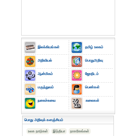
இலக்கியங்கள்
தமிழ் உலகம்
அறிவியல்
பொதுஅறிவு
ஆன்மிகம்
ஜோதிடம்
மருத்துவம்
பெண்கள்
நகைச்சுவை
கலைகள்
பொது அறிவுக் களஞ்சியம்
உலக நாடுகள்
இந்தியா
நாகரிகங்கள்