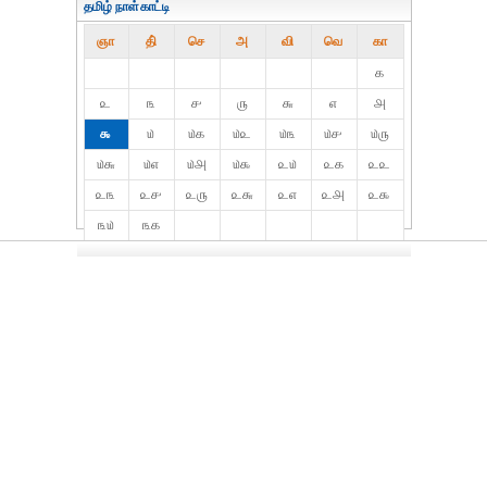
தமிழ் நாள்காட்டி
ஞா
தி்
செ
அ
வி
வெ
கா
௧
௨
௩
௪
௫
௬
௭
௮
௯
௰
௰௧
௰௨
௰௩
௰௪
௰௫
௰௬
௰௭
௰௮
௰௯
௨௰
௨௧
௨௨
௨௩
௨௪
௨௫
௨௬
௨௭
௨௮
௨௯
௩௰
௩௧