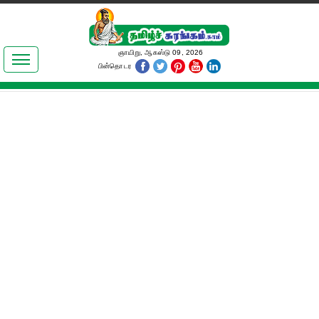
இலக்கியங்கள்
ஞாயிறு, ஆகஸ்டு 09, 2026
பின்தொடர
தமிழ் உலகம்
அறிவியல்
பொதுஅறிவு
ஆன்மிகம்
ஜோதிடம்
மருத்துவம்
பெண்கள் பகுதி
நகைச்சுவை
கலையுலகம்