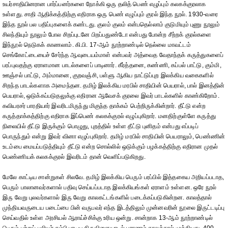
உயர்சாதியினரான பார்ப்பனர்களை நோக்கி ஒரு தலித் பெண் எழுப்பும் கலகக்குரலாக
உள்ளது. சாதி ஆதிக்கத்திற்கு எதிராக ஒரு பெண் எழுப்பும் குரல் இந்த நூல். 1930-வரை
இந்த நூல் பல பதிப்புகளைக் கண்டது. குலம் குலம் என்பதெல்லாம் குடுமியும் புணு நூலும்
சிலந்தியும் நூலும் போல சிறப்புடனே பிறப்பதுண்டோ என்பது போன்ற சீற்றக் குரல்களை
இந்நூல் நெடுகக் காணலாம். கி.பி. 17-ஆம் நூற்றாண்டில் நெல்லை மாவட்டம்
செங்கோட்டையைச் சேர்ந்த ஆவுடையம்மாள் என்பவர் அத்வைத வேதாந்தக் கருத்துகளைப்
பரப்புவதற்கு ஏராளமான பாடல்களைப் பாடினார். கீர்த்தனை, கண்ணி, கப்பல் பாட்டு, கும்மி,
ஊஞ்சல் பாட்டு, அம்மானை, குறவஞ்சி, பள்ளு ஆகிய நாட்டுப்புற இலக்கிய வகைகளில்
சிறந்த பாடல்களாக அமைந்தன. தமிழ் இலக்கிய மரபில் சாதியின் பெயரால், பால் இனத்தின்
பெயரால், ஒடுக்கப்படுதலுக்கு எதிரான ஆவேசக் குரலை இவர் பாடல்களில் காண்கிறோம்.
கவியரசர் பாரதியார் இவரிடமிருந்து மிகுந்த தாக்கம் பெற்றிருக்கின்றார். தீட்டு என்ற
கருத்தாக்கத்திற்கு எதிராக இப்பெண் கலகக்குரல் எழுப்புகிறார். மனதிற்குள்ளே கருத்து
நிலையில் தீட்டு இருக்கும் பொழுது, புறத்தில் உள்ள தீட்டு புனிதம் என்பது எப்படிப்
பொருந்தும் என்று இவர் வினா எழுப்புகிறார். தமிழ் மரபில் சாதியின் பெயராலும், பெண்ணின்
உடம்பை மையப்படுத்தியும் தீட்டு என்ற சொல்லில் ஒடுக்கும் பழக்கத்திற்கு எதிரான முதல்
பெண்ணியக் கலகக்குரல் இவரிடம் தான் வெளிப்படுகிறது.
மேலே காட்டிய சான்றுகள் சிலவே. தமிழ் இலக்கிய பெரும் பரப்பில் இத்தகைய அறியப்படாத,
பெரும் பாலானவர்களால் பதிவு செய்யப்படாத இலக்கியங்கள் ஏராளம் உள்ளன. ஒரே நூல்
இரு வேறு புலவர்களால் இரு வேறு காலகட்டங்களில் படைக்கப்படுகின்றன. காலத்தால்
முந்தியவருடைய படைப்பை பின் வருபவர் எந்த இடத்திலும் முன்னவரின் நூலை இருட்டடிப்பு
செய்வதில் உள்ள அரசியல் ஆராய்ச்சிக்கு உரிய ஒன்று. சான்றாக 13-ஆம் நூற்றாண்டில்