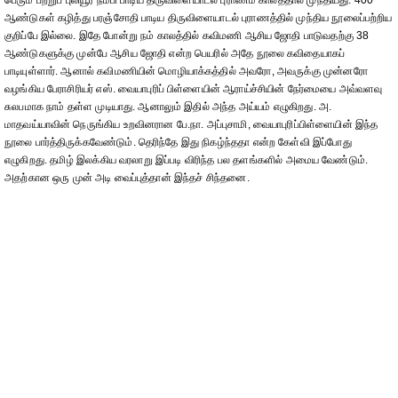
பெரும் பற்றுப் புலியூர் நம்பி பாடிய திருவிளையாடல் புராணம் காலத்தால் முந்தியது. 400
ஆண்டுகள் கழித்து பரஞ்சோதி பாடிய திருவிளையாடல் புராணத்தில் முந்திய நூலைப்பற்றிய
குறிப்பே இல்லை. இதே போன்று நம் காலத்தில் கவிமணி ஆசிய ஜோதி பாடுவதற்கு 38
ஆண்டுகளுக்கு முன்பே ஆசிய ஜோதி என்ற பெயரில் அதே நூலை கவிதையாகப்
பாடியுள்ளார். ஆனால் கவிமணியின் மொழியாக்கத்தில் அவரோ, அவருக்கு முன்னரோ
வழங்கிய பேராசிரியர் எஸ். வையாபுரிப் பிள்ளையின் ஆராய்ச்சியின் நேர்மையை அவ்வளவு
சுலபமாக நாம் தள்ள முடியாது. ஆனாலும் இதில் அந்த அய்யம் எழுகிறது. அ.
மாதவய்யாவின் நெருங்கிய உறவினரான பே.நா. அப்புசாமி, வையாபுரிப்பிள்ளையின் இந்த
நூலை பார்த்திருக்கவேண்டும். தெரிந்தே இது நிகழ்ந்ததா என்ற கேள்வி இப்போது
எழுகிறது. தமிழ் இலக்கிய வரலாறு இப்படி விரிந்த பல தளங்களில் அமைய வேண்டும்.
அதற்கான ஒரு முன் அடி வைப்புத்தான் இந்தச் சிந்தனை.