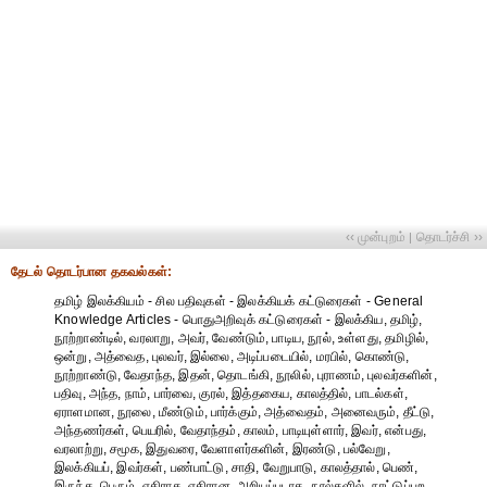
‹‹ முன்புறம்
தொடர்ச்சி ››
|
தேட‌ல் தொட‌ர்பான தகவ‌ல்க‌ள்:
தமிழ் இலக்கியம் - சில பதிவுகள் - இலக்கியக் கட்டுரைகள் - General
Knowledge Articles - பொதுஅறிவுக் கட்டுரைகள் - இலக்கிய, தமிழ்,
நூற்றாண்டில், வரலாறு, அவர், வேண்டும், பாடிய, நூல், உள்ளது, தமிழில்,
ஒன்று, அத்வைத, புலவர், இல்லை, அடிப்படையில், மரபில், கொண்டு,
நூற்றாண்டு, வேதாந்த, இதன், தொடங்கி, நூலில், புராணம், புலவர்களின்,
பதிவு, அந்த, நாம், பார்வை, குரல், இத்தகைய, காலத்தில், பாடல்கள்,
ஏராளமான, நூலை, மீண்டும், பார்க்கும், அத்வைதம், அனைவரும், தீட்டு,
அந்தணர்கள், பெயரில், வேதாந்தம், காலம், பாடியுள்ளார், இவர், என்பது,
வரலாற்று, சமூக, இதுவரை, வேளாளர்களின், இரண்டு, பல்வேறு,
இலக்கியப், இவர்கள், பண்பாட்டு, சாதி, வேறுபாடு, காலத்தால், பெண்,
இருந்த, பெரும், எதிராக, எதிரான, அறியப்படாத, நூல்களில், நாட்டுப்புற,