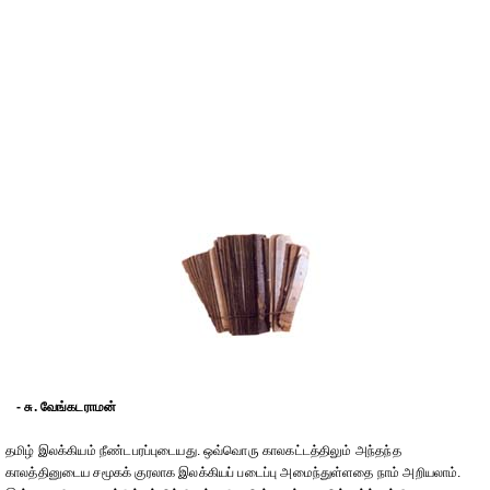
- சு. வேங்கடராமன்
தமிழ் இலக்கியம் நீண்டபரப்புடையது. ஒவ்வொரு காலகட்டத்திலும் அந்தந்த
காலத்தினுடைய சமூகக் குரலாக இலக்கியப் படைப்பு அமைந்துள்ளதை நாம் அறியலாம்.