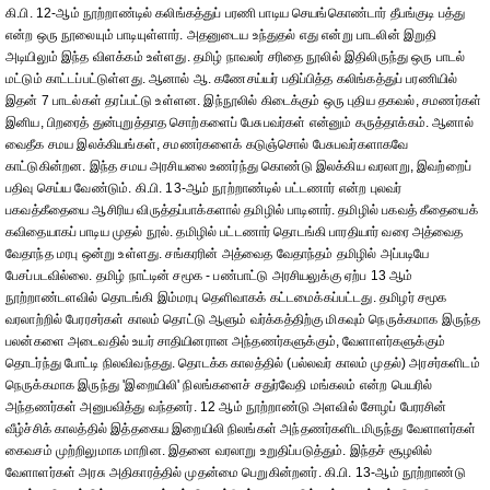
கி.பி. 12-ஆம் நூற்றாண்டில் கலிங்கத்துப் பரணி பாடிய செயங்கொண்டார் தீபங்குடி பத்து
என்ற ஒரு நூலையும் பாடியுள்ளார். அதனுடைய உந்துதல் எது என்று பாடலின் இறுதி
அடியிலும் இந்த விளக்கம் உள்ளது. தமிழ் நாவலர் சரிதை நூலில் இதிலிருந்து ஒரு பாடல்
மட்டும் காட்டப்பட்டுள்ளது. ஆனால் ஆ. கணேசய்யர் பதிப்பித்த கலிங்கத்துப் பரணியில்
இதன் 7 பாடல்கள் தரப்பட்டு உள்ளன. இந்நூலில் கிடைக்கும் ஒரு புதிய தகவல், சமணர்கள்
இனிய, பிறரைத் துன்புறுத்தாத சொற்களைப் பேசுபவர்கள் என்னும் கருத்தாக்கம். ஆனால்
வைதீக சமய இலக்கியங்கள், சமணர்களைக் கடுஞ்சொல் பேசுபவர்களாகவே
காட்டுகின்றன. இந்த சமய அரசியலை உணர்ந்து கொண்டு இலக்கிய வரலாறு, இவற்றைப்
பதிவு செய்ய வேண்டும். கி.பி. 13-ஆம் நூற்றாண்டில் பட்டணார் என்ற புலவர்
பகவத்கீதையை ஆசிரிய விருத்தப்பாக்களால் தமிழில் பாடினார். தமிழில் பகவத் கீதையைக்
கவிதையாகப் பாடிய முதல் நூல். தமிழில் பட்டணார் தொடங்கி பாரதியார் வரை அத்வைத
வேதாந்த மரபு ஒன்று உள்ளது. சங்கரரின் அத்வைத வேதாந்தம் தமிழில் அப்படியே
பேசப்படவில்லை. தமிழ் நாட்டின் சமூக - பண்பாட்டு அரசியலுக்கு ஏற்ப 13 ஆம்
நூற்றாண்டளவில் தொடங்கி இம்மரபு தெளிவாகக் கட்டமைக்கப்பட்டது. தமிழர் சமூக
வரலாற்றில் பேரரசர்கள் காலம் தொட்டு ஆளும் வர்க்கத்திற்கு மிகவும் நெருக்கமாக இருந்த
பலன்களை அடைவதில் உயர் சாதியினரான அந்தணர்களுக்கும், வேளாளர்களுக்கும்
தொடர்ந்து போட்டி நிலவிவந்தது. தொடக்க காலத்தில் (பல்லவர் காலம் முதல்) அரசர்களிடம்
நெருக்கமாக இருந்து 'இறையிலி' நிலங்களைச் சதுர்வேதி மங்கலம் என்ற பெயரில்
அந்தணர்கள் அனுபவித்து வந்தனர். 12 ஆம் நூற்றாண்டு அளவில் சோழப் பேரரசின்
வீழ்ச்சிக் காலத்தில் இத்தகைய இறையிலி நிலங்கள் அந்தணர்களிடமிருந்து வேளாளர்கள்
கைவசம் முற்றிலுமாக மாறின. இதனை வரலாறு உறுதிப்படுத்தும். இந்தச் சூழலில்
வேளாளர்கள் அரசு அதிகாரத்தில் முதன்மை பெறுகின்றனர். கி.பி. 13-ஆம் நூற்றாண்டு