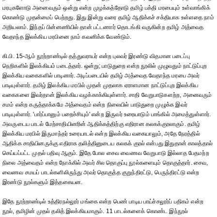
மரபுகளோடு அனைவரும் ஒன்று என்ற முழக்கத்தோடு தமிழ் பக்தி மரபையும் உள்வாங்கிக்
கொண்டு முதன்மைப் பெற்றது. இது இன்று வரை தமிழ் ஆதிக்கச் சக்தியாக உள்ளதை நாம்
அறியலாம். இந்தப் பின்னணியில் தான் பட்டணார் தொடங்கி வருகின்ற தமிழ் அத்வைத
வேதாந்த இலக்கிய மரபினை நாம் கவனிக்க வேண்டும்.
கி.பி. 15-ஆம் நூற்றாண்டில் தத்துவராயர் என்ற புலவர் இரண்டு விதமான படைப்பு
நெறிகளில் இலக்கியம் படைத்தார். ஒன்று; பாடுதுறை என்ற நூலில் முழுவதும் நாட்டுப்புற
இலக்கிய வகைகளில் பாடினார். அடிப்படையில் தமிழ் அத்வைத வேதாந்த மரபை அவர்
பாடியுள்ளார். தமிழ் இலக்கிய மரபில் முதன் முதலாக ஏராளமான நாட்டுப்புற இலக்கிய
வகைகளை இவர்தான் இலக்கிய வழக்காக்கியுள்ளார். சாதி வேறுபாடுகளற்ற, அனைவரும்
சமம் என்ற கருத்தாக்கமே அத்வைதம் என்ற நிலையில் பாடுதுறை முழுக்க இவர்
பாடியுள்ளார். 'பார்ப்பானும் பறைச்சியும்' என்ற இருவர் உரையாடும் பாங்கில் அமைத்துள்ளார்.
அவருடைய பாடல் மேற்சாதியினரின் ஆதிக்கத்திற்கு எதிரான கலகக்குரலாகும். தமிழ்
இலக்கிய மரபில் இருமாந்தர் உரையாடல் என்ற இலக்கிய வகையாலும், அதே நேரத்தில்
ஆதிக்க சாதியினருக்கு எதிராக தலித்தினுடைய கலகக் குரல் என்பது இதுதான் காலத்தால்
செய்யப்பட்ட முதல் பதிவு ஆகும். இதே போல சைவ வைணவ வேறுபாடு இல்லாத பேதமற்ற
நிலை அத்வைதம் என்ற நோக்கில் அவர் சில தொகுப்பு நூல்களையும் தொகுத்தார். சைவ,
வைணவ சமயப் பாடல்களிலிருந்து அவர் தொகுத்த குறுந்திரட்டு, பெருந்திரட்டு என்ற
இரண்டு நூல்களும் இத்தகையன.
இதே நூற்றாண்டில் உத்திரநல்லூர் மங்கை என்ற பெண் பாடிய பாய்ச்சலூர்ப் பதிகம் என்ற
நூல், தமிழின் முதல் தலித் இலக்கியமாகும். 11 பாடல்களைக் கொண்ட இந்நூல்