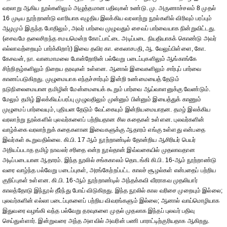
வரலாறு ஆகிய நூல்களிலும் அழுத்தமான பதிவுகள் உண்டு. மு. அருணாச்சலம் 8 முதல்
16 முடிய நூற்றாண்டு வாரியாக எழுதிய இலக்கிய வரலாற்று நூல்களில் விரிவும் பரப்பும்
ஆழமும் இருந்த போதிலும், அவர் பார்வை முழுவதும் சைவப் பார்வையாக நின்றுவிட்டது.
(சைவமே தலைசிறந்த சமயமென்ற கோட்பாட்டை அடிப்படை நியதியாகக் கொண்டு அவர்
எல்லாவற்றையும் பார்க்கிறார்) இவை தவிர கா. கைலாசபதி, ஆ. வேலுப்பிள்ளை, கோ.
கேசவன், நா. வானமாமலை போன்றோரின் பல்வேறு படைப்புகளிலும் ஆங்காங்கே
சிற்றிதழ்களிலும் நிறைய தரவுகள் உள்ளன. ஆனால் இவைகளிலும் சார்புப் பார்வை
காணப்படுகிறது. முழுமையாக எந்தச்சார்பும் இன்றி உண்மையைத் தேடும்
நடுநிலைமையான தமிழின் மேன்மையைக் கூறும் பார்வை ஆய்வாளனுக்கு வேண்டும்.
மேலும் தமிழ் இலக்கியப்பரப்பு முழுவதிலும் முன்னும் பின்னும் இயைத்துக் காணும்
முழுமைப் பார்வையும், புதியன தேடும் வேட்கையும் இன்றியமையாதன. தமழ் இலக்கிய
வரலாற்று நூல்களில் புலவர்களைப் பற்றியதான சில கதைகள் உள்ளன. புலவர்களின்
வாழ்க்கை வரலாற்றுக் கதைகளான இவைகளுக்கு ஆதாரம் எங்கு உள்ளது என்பதை
இவர்கள் கூறுவதில்லை. கி.பி. 17 ஆம் நூற்றாண்டில் தோன்றிய ஆசிரியர் பெயர்
அறியப்படாத தமிழ் நாவலர் சரிதை என்ற நூல்தான் இவ்வகையில் முதலாவதான
அடிப்படையான ஆதாரம். இந்த நூலில் சங்ககாலம் தொடங்கி கி.பி. 16-ஆம் நூற்றாண்டு
வரை வாழ்ந்த பல்வேறு படைப்புகள், அரங்கேற்றப்பட்ட காலச் சூழல்கள் என்பதைப் பற்றிய
குறிப்புகள் உள்ளன. கி.பி. 16-ஆம் நூற்றாண்டில் அந்தக்கவி வீரராகவ முதலியார்
காலத்தோடு இந்நூல் தீர்ந்து போய் விடுகிறது. இந்த நூலில் கால வரிசை முறையும் இல்லை;
புலவர்களின் எல்லா படைப்புகளைப் பற்றிய விவரங்களும் இல்லை; ஆனால் வாய்மொழியாக
இதுவரை வழங்கி வந்த பல்வேறு தரவுகளை முதல் முதலாக இந்தப் புலவர் பதிவு
செய்துள்ளார். இன்றுவரை அந்த அளவில் அவரின் பணி பாராட்டிற்குரியதாக ஆகிறது.