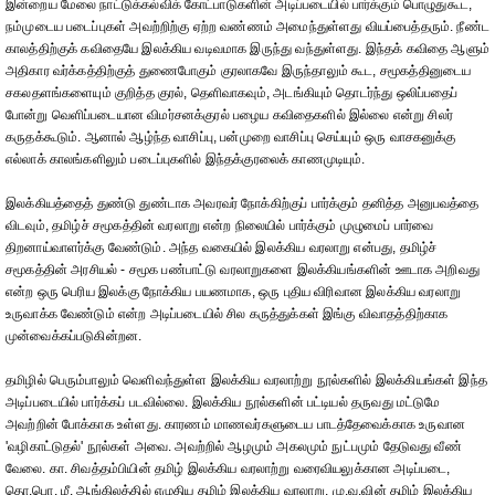
இன்றைய மேலை நாட்டுக்கல்விக் கோட்பாடுகளின் அடிப்படையில் பார்க்கும் பொழுதுகூட,
நம்முடைய படைப்புகள் அவற்றிற்கு ஏற்ற வண்ணம் அமைந்துள்ளது வியப்பைத்தரும். நீண்ட
காலத்திற்குக் கவிதையே இலக்கிய வடிவமாக இருந்து வந்துள்ளது. இந்தக் கவிதை ஆளும்
அதிகார வர்க்கத்திற்குத் துணைபோகும் குரலாகவே இருந்தாலும் கூட, சமூகத்தினுடைய
சகலதளங்களையும் குறித்த குரல், தெளிவாகவும், அடங்கியும் தொடர்ந்து ஒலிப்பதைப்
போன்று வெளிப்படையான விமர்சனக்குரல் பழைய கவிதைகளில் இல்லை என்று சிலர்
கருதக்கூடும். ஆனால் ஆழ்ந்த வாசிப்பு, பன்முறை வாசிப்பு செய்யும் ஒரு வாசகனுக்கு
எல்லாக் காலங்களிலும் படைப்புகளில் இந்தக்குரலைக் காணமுடியும்.
இலக்கியத்தைத் துண்டு துண்டாக அவரவர் நோக்கிற்குப் பார்க்கும் தனித்த அனுபவத்தை
விடவும், தமிழ்ச் சமூகத்தின் வரலாறு என்ற நிலையில் பார்க்கும் முழுமைப் பார்வை
திறனாய்வாளர்க்கு வேண்டும். அந்த வகையில் இலக்கிய வரலாறு என்பது, தமிழ்ச்
சமூகத்தின் அரசியல் - சமூக பண்பாட்டு வரலாறுகளை இலக்கியங்களின் ஊடாக அறிவது
என்ற ஒரு பெரிய இலக்கு நோக்கிய பயணமாக, ஒரு புதிய விரிவான இலக்கிய வரலாறு
உருவாக்க வேண்டும் என்ற அடிப்படையில் சில கருத்துக்கள் இங்கு விவாதத்திற்காக
முன்வைக்கப்படுகின்றன.
தமிழில் பெரும்பாலும் வெளிவந்துள்ள இலக்கிய வரலாற்று நூல்களில் இலக்கியங்கள் இந்த
அடிப்படையில் பார்க்கப் படவில்லை. இலக்கிய நூல்களின் பட்டியல் தருவது மட்டுமே
அவற்றின் போக்காக உள்ளது. காரணம் மாணவர்களுடைய பாடத்தேவைக்காக உருவான
'வழிகாட்டுதல்' நூல்கள் அவை. அவற்றில் ஆழமும் அகலமும் நுட்பமும் தேடுவது வீண்
வேலை. கா. சிவத்தம்பியின் தமிழ் இலக்கிய வரலாற்று வரைவியலுக்கான அடிப்படை,
தொ.பொ. மீ. ஆங்கிலத்தில் எழுதிய தமிழ் இலக்கிய வரலாறு, மு.வ.வின் தமிழ் இலக்கிய