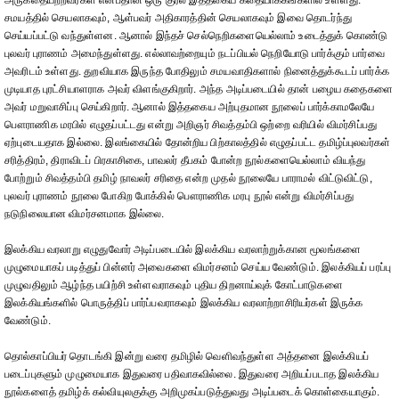
அருகதையற்றவர்கள் என்பதான ஒரு குரல் இத்தகைய கதையாக்கங்களில் உள்ளது.
சமயத்தில் செயலாகவும், ஆள்பவர் அதிகாரத்தின் செயலாகவும் இவை தொடர்ந்து
செய்யப்பட்டு வந்துள்ளன. ஆனால் இந்தச் செல்நெறிகளையெல்லாம் உடைத்துக் கொண்டு
புலவர் புராணம் அமைந்துள்ளது. எல்லாவற்றையும் நடப்பியல் நெறியோடு பார்க்கும் பார்வை
அவரிடம் உள்ளது. துறவியாக இருந்த போதிலும் சமயவாதிகளால் நினைத்துக்கூடப் பார்க்க
முடியாத புரட்சியாளராக அவர் விளங்குகிறார். அந்த அடிப்படையில் தான் பழைய கதைகளை
அவர் மறுவாசிப்பு செய்கிறார். ஆனால் இத்தகைய அற்புதமான நூலைப் பார்க்காமலேயே
பௌராணிக மரபில் எழுதப்பட்டது என்று அறிஞர் சிவத்தம்பி ஒற்றை வரியில் விமர்சிப்பது
ஏற்புடையதாக இல்லை. இலங்கையில் தோன்றிய பிற்காலத்தில் எழுதப்பட்ட தமிழ்ப்புலவர்கள்
சரித்திரம், திராவிடப் பிரகாசிகை, பாவலர் தீபகம் போன்ற நூல்களையெல்லாம் வியந்து
போற்றும் சிவத்தம்பி தமிழ் நாவலர் சரிதை என்ற முதல் நூலையே பாராமல் விட்டுவிட்டு,
புலவர் புராணம் நூலை போகிற போக்கில் பௌராணிக மரபு நூல் என்று விமர்சிப்பது
நடுநிலையான விமர்சனமாக இல்லை.
இலக்கிய வரலாறு எழுதுவோர் அடிப்படையில் இலக்கிய வரலாற்றுக்கான மூலங்களை
முழுமையாகப் படித்துப் பின்னர் அவைகளை விமர்சனம் செய்ய வேண்டும். இலக்கியப் பரப்பு
முழுவதிலும் ஆழ்ந்த பயிற்சி உள்ளவராகவும் புதிய திறனாய்வுக் கோட்பாடுகளை
இலக்கியங்களில் பொருத்திப் பார்ப்பவராகவும் இலக்கிய வரலாற்றாசிரியர்கள் இருக்க
வேண்டும்.
தொல்காப்பியர் தொடங்கி இன்று வரை தமிழில் வெளிவந்துள்ள அத்தனை இலக்கியப்
படைப்புகளும் முழுமையாக இதுவரை பதிவாகவில்லை. இதுவரை அறியப்படாத இலக்கிய
நூல்களைத் தமிழ்க் கல்வியுலகுக்கு அறிமுகப்படுத்துவது அடிப்படைக் கொள்கையாகும்.