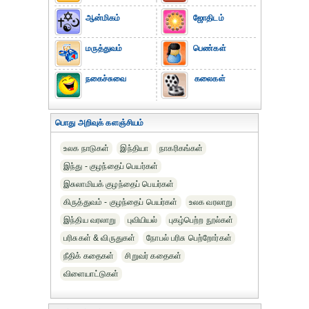
ஆன்மிகம்
ஜோதிடம்
மருத்துவம்
பெண்கள்
நகைச்சுவை
கலைகள்
பொது அறிவுக் களஞ்சியம்
உலக நாடுகள்
இந்தியா
நாகரிகங்கள்
இந்து - குழந்தைப் பெயர்கள்
இசுலாமியக் குழந்தைப் பெயர்கள்
கிருத்துவம் - குழந்தைப் பெயர்கள்
உலக வரலாறு
இந்திய வரலாறு
புவியியல்
புகழ்பெற்ற நூல்கள்
பரிசுகள் & விருதுகள்
நோபல் பரிசு‎ பெற்றோர்‎கள்
நீதிக் கதைகள்
சிறுவர் கதைகள்
விளையாட்டுகள்