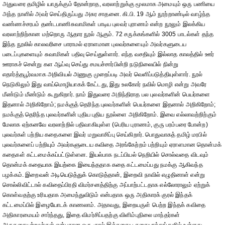
அதுவரை தமிழில் யாருக்கும் தோன்றாத, வரலாற்றுக்கு மூலமாக அமையும் ஒரு பணியை
அந்த நாளில் அவர் செய்திருப்பது அசுர சாதனை. கி.பி. 19 ஆம் நூற்றாண்டில் வாழ்ந்த
வண்ணச்சரபம் தண்டபாணிசுவாமிகள் பாடிய புலவர் புராணம் என்ற நூலும் இலக்கிய
வரலாற்றிற்கான மற்றொரு ஆதார நூல் ஆகும். 72 சருக்கங்களில் 3005 பாடல்கள் தந்த
இந்த நூலில் காலவரிசை பாராமல் ஏராளமான புலவர்களையும் அவர்களுடைய
படைப்புகளையும் சுவாமிகள் பதிவு செய்துள்ளார். எந்த வசதியும் இல்லாத காலத்தில் ஊர்
ஊராகச் சென்று கள ஆய்வு செய்து சமயச்சார்பின்றி நடுநிலையில் நின்று
எதார்த்தபூர்வமாக அறிவியல் அணுகு முறைப்படி அவர் வெளிப்படுத்தியுள்ளார். நூல்
நெடுகிலும் இது வாய்மொழியாகக் கேட்டது, இது உலகோர் நவில் மொழி என்று அவரே
மீண்டும் மீண்டும் கூறுகிறார். நாம் இதுவரை அறிந்திராத பல புலவர்களின் பெயர்களை
இதனால் அறிகிறோம்; நமக்குத் தெரிந்த புலவர்களின் பெயர்களை இதனால் அறிகிறோம்;
நமக்குத் தெரிந்த புலவர்களின் புதிய புதிய நூல்ளை அறிகிறோம். இவை எல்லாவற்றிற்கும்
மேலாக ஏற்கனவே வரலாற்றில் பதிவாகியுள்ள (பெரிய புராணம், குரு பரம்பரை போன்ற)
புலவர்கள் பற்றிய கதைகளை இவர் மறுவாசிப்பு செய்கிறார். பொதுவாகத் தமிழ் மரபில்
புலவர்களைப் பற்றியும் அவர்களுடைய கவிதை அரங்கேற்றம் பற்றியும் ஏராளமான தொன்மக்
கதைகள் கட்டமைக்கப்பட்டுள்ளன. இயல்பாக நடப்பியல் நெறியில் சொல்வதை விடவும்
தொன்மக் கதையாக இயற்கை இயைந்ததாக கதை கட்டமைப்பது நமக்கு ஆகிவந்த
பழக்கம். இறைவன் அடியெடுத்துக் கொடுத்தான், இறைவி நாவில் எழுதினாள் என்று
சொல்லிவிட்டால் கவிதைப்பிரதி விமர்சனத்திற்கு அப்பாற்பட்டதாக எல்லோராலும் ஏற்றுக்
கொள்வதற்கு உரியதாக அமைந்துவிடும் என்பதாக ஒரு அதிகாரக் குரல் இந்தக்
கட்டமைப்பில் இழையோடக் காணலாம். அதாவது, இறையருள் பெற்ற இந்தக் கவிதை
அதிகாரமையம் சார்ந்தது, இதை விமர்சிப்பதற்கு விளிம்புநிலை மாந்தர்கள்