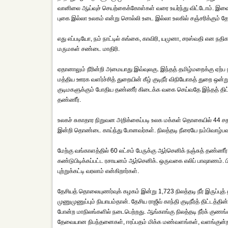
வானிலை ஆய்வுச் செயற்கைக்கோள்கள் வரை உயர்ந்து விட்டோம். இவை 
புகை இல்லா உலகம் என்று சொல்லி உடை இல்லா உலகில் சஞ்சரிக்கும்
எது எப்படியோ, நம் நாட்டில் கங்கை, காவிரி, யமுனா, சரஸ்வதி என நதி
மருமகள் சண்டை மாதிரி.
ஏதானாலும் நீரின்றி அமையாது இவ்வுலகு. இந்தத் தமிழ்மறைக்கு ஏற்
மத்திய ஊரக வளர்ச்சித் துறையின் கீழ் குடிநீர் விநியோகத் துறை ஒன்ற
குடிமகளுக்கும் போதிய தண்ணீர் கிடைக்க வகை செய்வதே இந்தத் திட்
தண்ணீர்.
உலகச் சுகாதார நிறுவன அறிக்கைப்படி உலக மக்கள் தொகையில் 44 சதவீ
இன்றி தொண்டை காய்ந்து போனவர்கள். நிலத்தடி நீரையே நம்பிவாழ்பவர்
மேற்கு வங்காளத்தில் 60 லட்சம் பேருக்கு ஆர்செனிக் நஞ்சுத் தண்ண
கண்டுபிடிக்கப்பட்ட ரசாயனம் ஆர்செனிக். ஒருவகை எலிப் பாஷாணம். பிற்
புற்றுக்கட்டி வரலாம் என்கிறார்கள்.
தேசியத் தொலையுணர்வுக் கழகம் இன்று 1,723 நிலத்தடி நீர் இருப்புத் 
முணுமுணுப்பும் நியாயம்தான். தேசிய ராஜீவ் காந்தி குடிநீர்த் திட்டத
போன்ற மாநிலங்களில் நடைபெற்றது. ஆங்காங்கு நிலத்தடி நீர்க் குணங்க
தேவையான நிபந்தனைகள், ஈரப்பதம் மிக்க மண்வளங்கள், வளங்குன்றா 