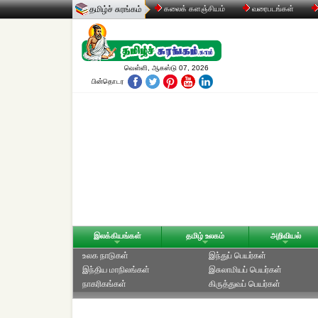
தமிழ்ச் சுரங்கம்
கலைக் களஞ்சியம்
வரைபடங்கள்
வெள்ளி, ஆகஸ்டு 07, 2026
பின்தொடர
இலக்கியங்கள்
தமிழ் உலகம்
அறிவியல்
உலக நாடுகள்
இந்துப் பெயர்கள்
இந்திய மாநிலங்கள்
இசுலாமியப் பெயர்கள்
நாகரிகங்கள்
கிருத்துவப் பெயர்கள்