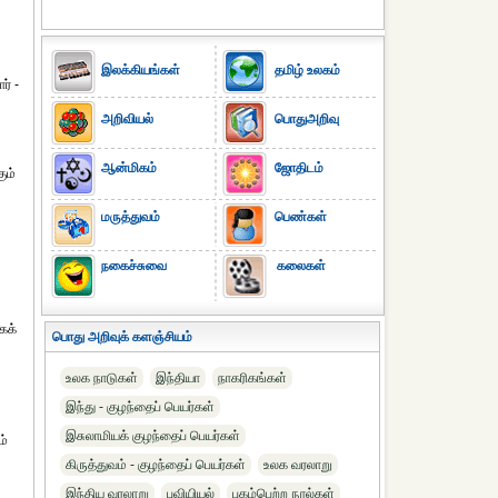
இலக்கியங்கள்
தமிழ் உலகம்
ர் -
அறிவியல்
பொதுஅறிவு
ஆன்மிகம்
ஜோதிடம்
ும்
மருத்துவம்
பெண்கள்
நகைச்சுவை
கலைகள்
கக்
பொது அறிவுக் களஞ்சியம்
உலக நாடுகள்
இந்தியா
நாகரிகங்கள்
இந்து - குழந்தைப் பெயர்கள்
இசுலாமியக் குழந்தைப் பெயர்கள்
ம்
கிருத்துவம் - குழந்தைப் பெயர்கள்
உலக வரலாறு
இந்திய வரலாறு
புவியியல்
புகழ்பெற்ற நூல்கள்