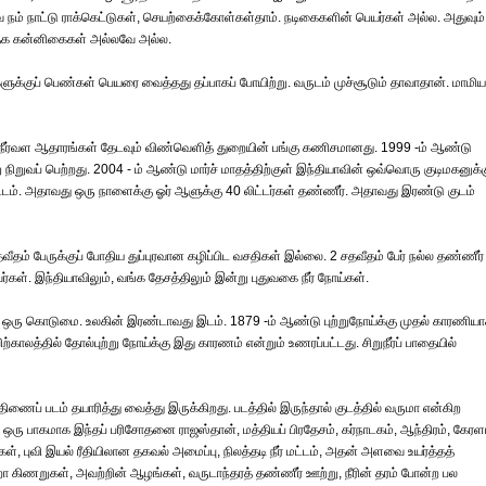
நம் நாட்டு ராக்கெட்டுகள், செயற்கைக்கோள்கள்தாம். நடிகைகளின் பெயர்கள் அல்ல. அதுவும்
 தேக கன்னிகைகள் அல்லவே அல்ல.
களுக்குப் பெண்கள் பெயரை வைத்தது தப்பாகப் போயிற்று. வருடம் முச்சூடும் தாவாதான். மாமியா
ப நீர்வள ஆதாரங்கள் தேடவும் விண்வெளித் துறையின் பங்கு கணிசமானது. 1999 -ம் ஆண்டு
ு நிறுவப் பெற்றது. 2004 - ம் ஆண்டு மார்ச் மாதத்திற்குள் இந்தியாவின் ஒவ்வொரு குடிமகனுக்க
டம். அதாவது ஒரு நாளைக்கு ஓர் ஆளுக்கு 40 லிட்டர்கள் தண்ணீர். அதாவது இரண்டு குடம்
தம் பேருக்குப் போதிய துப்புரவான கழிப்பிட வசதிகள் இல்லை. 2 சதவீதம் பேர் நல்ல தண்ணீர்
கள். இந்தியாவிலும், வங்க தேசத்திலும் இன்று புதுவகை நீர் நோய்கள்.
ீர் ஒரு கொடுமை. உலகின் இரண்டாவது இடம். 1879 -ம் ஆண்டு புற்றுநோய்க்கு முதல் காரணியா
காலத்தில் தோல்புற்று நோய்க்கு இது காரணம் என்றும் உணரப்பட்டது. சிறுநீர்ப் பாதையில்
திணைப் படம் தயாரித்து வைத்து இருக்கிறது. படத்தில் இருந்தால் குடத்தில் வருமா என்கிற
்தின் ஒரு பாகமாக இந்தப் பரிசோதனை ராஜஸ்தான், மத்தியப் பிரதேசம், கர்நாடகம், ஆந்திரம், கேரள
ள், புவி இயல் ரீதியிலான தகவல் அமைப்பு, நிலத்தடி நீர் மட்டம், அதன் அளவை உயர்த்தத்
கிணறுகள், அவற்றின் ஆழங்கள், வருடாந்தரத் தண்ணீர் ஊற்று, நீரின் தரம் போன்ற பல