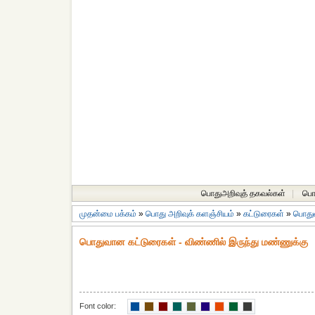
பொதுஅறிவுத் தகவல்கள்
|
பொத
முதன்மை பக்கம்
»
பொது அறிவுக் களஞ்சியம்
»
கட்டுரைகள்
»
பொது
பொதுவான கட்டுரைகள் - விண்ணில் இருந்து மண்ணுக்கு
Font color: