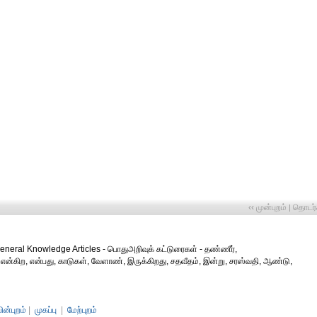
‹‹ முன்புறம்
தொடர்ச
|
neral Knowledge Articles - பொதுஅறிவுக் கட்டுரைகள் - தண்ணீர்,
என்கிற, என்பது, காடுகள், வேளாண், இருக்கிறது, சதவீதம், இன்று, சரஸ்வதி, ஆண்டு,
பின்புறம்
|
முகப்பு
|
மேற்புறம்