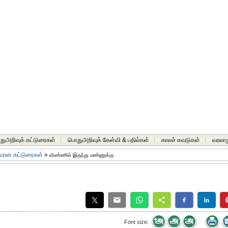
ுஅறிவுக் கட்டுரைகள்
|
பொதுஅறிவுக் கேள்வி & பதில்கள்
|
காலச் சுவடுகள்
|
வரலாற
வான கட்டுரைகள்
»
விண்ணில் இருந்து மண்ணுக்கு
Font size: