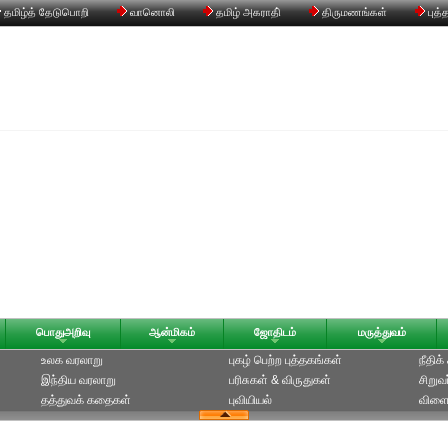
தமிழ்த் தேடுபொறி
வானொலி
தமிழ் அகராதி்
திருமணங்கள்
புத்
பொதுஅறிவு
ஆன்மிகம்
ஜோதிடம்
மருத்துவம்
உலக வரலாறு
புகழ் பெற்ற புத்தகங்கள்
நீதிக
இந்திய வரலாறு
பரிசுகள் & விருதுகள்
சிறுவ
தத்துவக் கதைகள்
புவியியல்
விளை