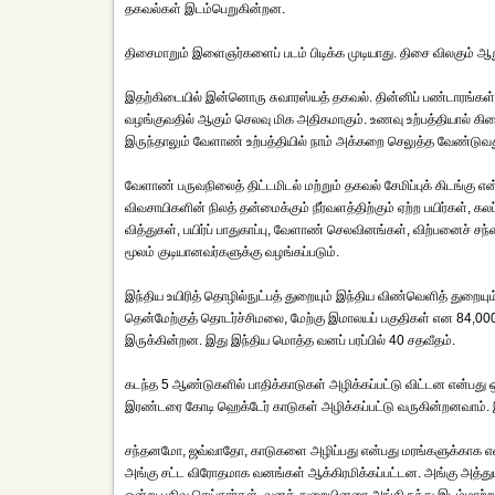
தகவல்கள் இடம்பெறுகின்றன.
திசைமாறும் இளைஞர்களைப் படம் பிடிக்க முடியாது. திசை விலகும் 
இதற்கிடையில் இன்னொரு சுவாரஸ்யத் தகவல். தின்னிப் பண்டாரங்கள் அல்
வழங்குவதில் ஆகும் செலவு மிக அதிகமாகும். உணவு உற்பத்தியால் கிடை
இருந்தாலும் வேளாண் உற்பத்தியில் நாம் அக்கறை செலுத்த வேண்டுவத
வேளாண் பருவநிலைத் திட்டமிடல் மற்றும் தகவல் சேமிப்புக் கிடங்கு எ
விவசாயிகளின் நிலத் தன்மைக்கும் நீர்வளத்திற்கும் ஏற்ற பயிர்கள், கல
வித்துகள், பயிர்ப் பாதுகாப்பு, வேளாண் செலவினங்கள், விற்பனைச் சந்
மூலம் குடியானவர்களுக்கு வழங்கப்படும்.
இந்திய உயிரித் தொழில்நுட்பத் துறையும் இந்திய விண்வெளித் துறைய
தென்மேற்குத் தொடர்ச்சிமலை, மேற்கு இமாலயப் பகுதிகள் என 84,000 
இருக்கின்றன. இது இந்திய மொத்த வனப் பரப்பில் 40 சதவீதம்.
கடந்த 5 ஆண்டுகளில் பாதிக்காடுகள் அழிக்கப்பட்டு விட்டன என்பது 
இரண்டரை கோடி ஹெக்டேர் காடுகள் அழிக்கப்பட்டு வருகின்றனவாம். இ
சந்தனமோ, ஜவ்வாதோ, காடுகளை அழிப்பது என்பது மரங்களுக்காக என்பத
அங்கு சட்ட விரோதமாக வனங்கள் ஆக்கிரமிக்கப்பட்டன. அங்கு அத்தும