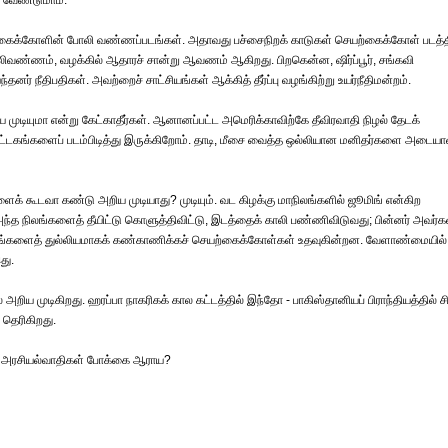
ற வேண்டுமாம்.
யற்கைக்கோளின் போலி வண்ணப்படங்கள். அதாவது பச்சைநிறக் காடுகள் செயற்கைக்கோள் படத்த
போலிவண்ணம், வழக்கில் ஆதாரச் சான்று ஆவணம் ஆகிறது. பிறகென்ன, ஷிர்ப்பூர், சங்கவி
் நீதிபதிகள். அவற்றைச் சாட்சியங்கள் ஆக்கித் தீர்ப்பு வழங்கிற்று உயர்நீதிமன்றம்.
ுடியுமா என்று கேட்காதீர்கள். ஆனானப்பட்ட அமெரிக்காவிற்கே தீவிரவாதி நிழல் தேடக்
ட்டகங்களைப் படம்பிடித்து இருக்கிறோம். தாடி, மீசை வைத்த ஒல்லியான மனிதர்களை அடையா
க் கூடவா கண்டு அறிய முடியாது? முடியும். வட கிழக்கு மாநிலங்களில் ஜூமிங் என்கிற
அந்த நிலங்களைத் தீயிட்டு கொளுத்திவிட்டு, இடத்தைக் காலி பண்ணிவிடுவது; பின்னர் அவர்க
த இடங்களைத் துல்லியமாகக் கண்காணிக்கச் செயற்கைக்கோள்கள் உதவுகின்றன. வேளாண்மையில்
து.
ய முடிகிறது. ஹரப்பா நாகரிகக் கால கட்டத்தில் இந்தோ - பாகிஸ்தானியப் பிராந்தியத்தில் சி
 தெரிகிறது.
! அரசியல்வாதிகள் போக்கை ஆராய?