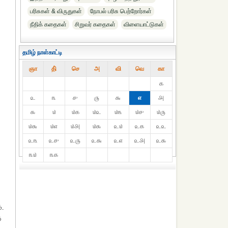
பரிசுகள் & விருதுகள்
நோபல் பரிசு‎ பெற்றோர்‎கள்
நீதிக் கதைகள்
சிறுவர் கதைகள்
விளையாட்டுகள்
தமிழ் நாள்காட்டி
ஞா
தி்
செ
அ
வி
வெ
கா
௧
௨
௩
௪
௫
௬
௭
௮
௯
௰
௰௧
௰௨
௰௩
௰௪
௰௫
௰௬
௰௭
௰௮
௰௯
௨௰
௨௧
௨௨
௨௩
௨௪
௨௫
௨௬
௨௭
௨௮
௨௯
௩௰
௩௧
்.
ு