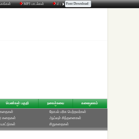
Font Download
தகங்கள்
MP3 பாடல்கள்
மின்னஞ்சல்
திரட்டி
உரையாடல்
பெண்கள் பகுதி
நகைச்சுவை
கலையுலகம்
் கதைகள்
நோபல் பரிசு‎ பெற்றவர்‎கள்
ர் கதைகள்
ஆய்வுச் சிந்தனைகள்
யாட்டுகள்
சிறுகதைகள்