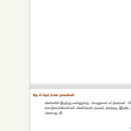
தேட‌ல் தொட‌ர்பான தகவ‌ல்க‌ள்:
விண்ணில் இருந்து மண்ணுக்கு - பொதுவான கட்டுரைகள் - Ge
செயற்கைக்கோள்கள், விண்வெளி, தகவல், நிலத்தடி, இந்திய, 
அதாவது, நீர்