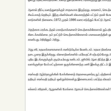
ஒன்று பதிவு செய்தார்கள். வனத் துறையினரை அங்கிருந்து இடம்மாற்
ஆனால் தீர்ப்பு வனத்துறைக்குச் சாதகமாக இருந்தது. காரணம், செ
சிவப்பாகத் தெரியும். இந்த விண்வெளி விவகாரத்தில் மட்டும் தான் 
காடுகளின் நிலையை 1972 முதல் 1986 வரை எடுத்துப் போட்டு ஆராய்ந்தனர
அதற்காக மரக்கடத்தல் மகாத்மாக்களைச் செயற்கைக்கோளால் துப்பறிய ம
கிடைக்கவில்லை. நம் நாட்டுச் செயற்கைக்கோளால் பாலைவனத்தின் ஒ
காண்பது அரிதினும் அரிது.
அது சரி, உதவாக்கரைகளைக் கண்டுபிடிக்க வேண்டாம். உதவா நிலங்களை
நடைமுறை இருக்கிறது. விளைநிலங்களில் பயிர்வறட்சி ஏற்படும்போது 
புதிய இடங்களுக்குக் குடிபெயர்வது உண்டாம். ஜூமிங் ஆன தீய்ந்
வளங்குன்றா மேம்பாட்டிற்கான ஒருங்கிணைந்த பணி இலக்கு திட்டம் இ
சரஸ்வதி ஆற்றொழுக்கின் போக்கினைத் தொலையுணர்வு நுட்பத்தினால் அறி
நதியும் சரஸ்வதி நதியும் ஒன்றுக்கொன்று இணையாகப் பாய்ந்த விவரம்
எல்லாம் சரிதான், ஆறுகளின் போக்கை ஆராயச் செயற்கைக்கோள்கள்