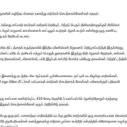
ஆறுகளின் வழித்தடங்களை வரைந்து எடுக்கச் செயற்கைக்கோள்கள் உதவும்.
லது சாப்பாடு ராமர்கள் என்றால் தெரியும். அந்தப் பெரும் தீனிவாதிகளுக்குச் சிகிச்சை
க்கும் வருவாய் லாபங்களைக் காட்டிலும் கூடுதல் ஆகக் கூடும் என்கிறது ஒரு கணிப்பு.
ு நம் தேசியக் கடமை.
ன்கிற திட்டத்தைக் கருத்தளவில் இந்திய விண்வெளி நிறுவனம் அறிமுகப்படுத்தி இருக்கிறது.
ப்பினப் பயிரிடல், தனியார் மற்றும் பொதுத் துறைகளில் இருந்து நிதி ஆதாரம் தேடுதல், உரங்கள்,
தை நிலவரங்கள், விளைச்சல், பயிர் இழப்புக் காப்பீடு போன்ற பல்வேறு தகவல்கள் அத்திட்டத்தின்
ும் இணைந்து நடத்திய சில ஆய்வுகள் முக்கியமானவை. நாட்டின் வடகிழக்கு மாநிலங்கள்,
சதுர கிலோ மீட்டர்கள் பரப்பளவுக் காடுகள் செயற்கைக் கோள்கள் பார்வைக்குள் பதிவாகி
ஒரு கசப்பான கண்டுபிடிப்பு. 410 கோடி ஹெக்டேர் வனப்பரப்பில் ஆண்டுதோறும் ஏறத்தாழ
துவும் செயற்கைக்கோள் தரும் அதிர்ச்சித் தகவல்.
ு ஒருபுறம். மகாராஷ்டிர மாநிலத்தில் வடக்கு தூலே காடுகளில் ஒரு சுவாரஸ்யமான விவகாரம
ீறி குடியேறியவர்கள் வனத்துறைக்கு எதிராக மும்பை உயர்நீதி மன்றத்தில் வினோதமான வழக்க