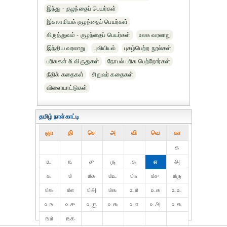
இந்து - குழந்தைப் பெயர்கள்
இசுலாமியக் குழந்தைப் பெயர்கள்
கிருத்துவம் - குழந்தைப் பெயர்கள்
உலக வரலாறு
இந்திய வரலாறு
புவியியல்
புகழ்பெற்ற நூல்கள்
பரிசுகள் & விருதுகள்
நோபல் பரிசு‎ பெற்றோர்‎கள்
நீதிக் கதைகள்
சிறுவர் கதைகள்
விளையாட்டுகள்
தமிழ் நாள்காட்டி
ஞா
தி்
செ
அ
வி
வெ
கா
௧
௨
௩
௪
௫
௬
௭
௮
௯
௰
௰௧
௰௨
௰௩
௰௪
௰௫
௰௬
௰௭
௰௮
௰௯
௨௰
௨௧
௨௨
௨௩
௨௪
௨௫
௨௬
௨௭
௨௮
௨௯
௩௰
௩௧