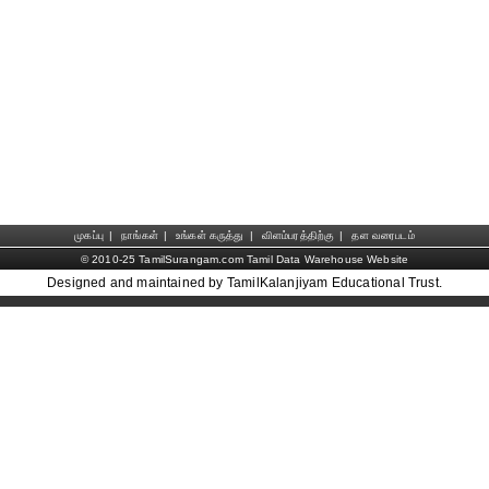
முகப்பு
|
நாங்கள்
|
உங்கள் கருத்து
|
விளம்பரத்திற்கு
|
தள வரைபடம்
© 2010-25 TamilSurangam.com Tamil Data Warehouse Website
Designed and maintained by TamilKalanjiyam Educational Trust.