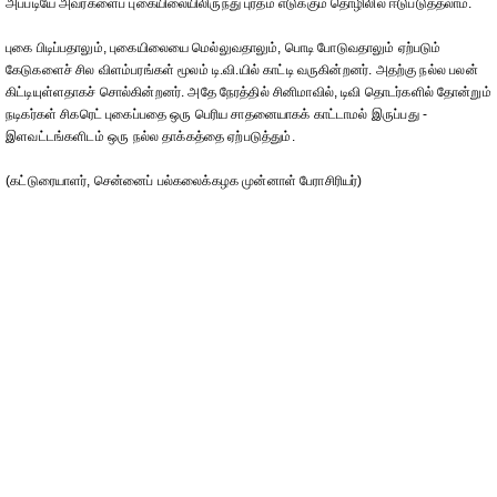
அப்படியே அவர்களைப் புகையிலையிலிருந்து புரதம் எடுக்கும் தொழிலில் ஈடுபடுத்தலாம்.
புகை பிடிப்பதாலும், புகையிலையை மெல்லுவதாலும், பொடி போடுவதாலும் ஏற்படும்
கேடுகளைச் சில விளம்பரங்கள் மூலம் டி.வி.யில் காட்டி வருகின்றனர். அதற்கு நல்ல பலன்
கிட்டியுள்ளதாகச் சொல்கின்றனர். அதே நேரத்தில் சினிமாவில், டிவி தொடர்களில் தோன்றும்
நடிகர்கள் சிகரெட் புகைப்பதை ஒரு பெரிய சாதனையாகக் காட்டாமல் இருப்பது -
இளவட்டங்களிடம் ஒரு நல்ல தாக்கத்தை ஏற்படுத்தும்.
(கட்டுரையாளர், சென்னைப் பல்கலைக்கழக முன்னாள் பேராசிரியர்)