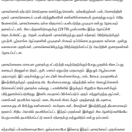
புகையினால் ஏற்படும் கெடுதலை உணர்ந்து கொண்ட நல்லறிஞர்கள் பலர், பிரசாரத்தின்
மூலம் புகையிலையைப் பயன்படுத்துவோரின் எண்ணிக்கையைக் குறைத்து வரும் அதே
வேளையில், புகையிலையை நல்ல விதமாகப் பயன்படுத்த முடியுமா என்று ஆராயவும்
தலைப்பட்டனர். சில பத்தாண்டுகளுக்கு (1979) முன்பாகவே இந்த ஆராய்ச்சி
தொடங்கிவிட்டது. அதன் பயன்தான் புகையிலிருந்து புரதச் சத்தைப் பிரித்தெடுக்கும்
முயற்சி. பூர்வாங்க ஆய்வுகளின் முடிவுகள் மிகவும் நம்பிக்கை தருவதாக உள்ளன. மூன்று
வகையான புரதங்கள், புகையிலையிலிருந்து பிரித்தெடுக்கப்பட்டு அவற்றின் குணநலன்கள்
ஆராயப்பட்டன.
புகையிலையை ரசாயன முறைக்கு உட்படுத்தி வடித்தெடுக்கும்போது முதலில் கிடைப்பது
கரையும் திறனுள்ள நிறம், ருசி, மணம் ஏதுமற்ற புரதமாகும். இது ஓர் அபூர்வமான
புரதமாகும். இப் புரதச்சத்து முட்டையின் வெள்ளைக்கரு, பால், சோயா, நவதானியம்
இவற்றிலிருக்கும் புரதத்தை விட மேன்மையானது. ரத்தத்தில் உள்ள கொழுப்பினைக்
(கொலஸ்ட்ரால்) குறைக்க வல்லது. டயாலிசிஸில் இருக்கும் சிறுநீரக நோயாளிக்குப்
பரிந்துரைக்கப்படுகிறது. இரண்டாவதாகப் பிரிக்கப்படும் புரதம் சத்துமிகுந்த சூப்கள்,
பானங்கள் தயாரிக்க உதவும். கடைசியாகக் கிடைக்கும் புரதத்தைத் திடவுணவு
வகைகளுடன் சேர்த்து உண்ணலாம். கால்நடைகள், கோழிகள் இவற்றிற்குத் தீவனமாகவும்
தரலாம். சிறிய அளவில் தயாரிக்கப்பட்ட இந்தப் புரதங்கள் இன்னும் சில ஆண்டுகளிலேயே
பெருமளவில் தயாரிக்கப்பட்டு உலகச் சந்தைக்கு வந்துவிடும் என்று நம்பலாம்.
எந்தவிதப் பக்கவிளைவுகளோ, ஒவ்வாமையோ இல்லாத இந்தப் புகையிலைப் புரதங்களை