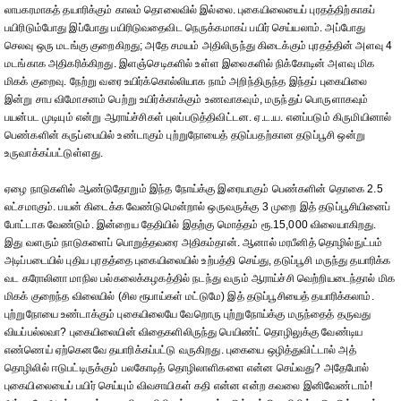
லாபகரமாகத் தயாரிக்கும் காலம் தொலைவில் இல்லை. புகையிலையைப் புரதத்திற்காகப்
பயிரிடும்போது இப்போது பயிரிடுவதைவிட நெருக்கமாகப் பயிர் செய்யலாம். அப்போது
செலவு ஒரு மடங்கு குறைகிறது; அதே சமயம் அதிலிருந்து கிடைக்கும் புரதத்தின் அளவு 4
மடங்காக அதிகரிக்கிறது. இளஞ்செடிகளில் உள்ள இலைகளில் நிக்கோடின் அளவு மிக
மிகக் குறைவு. நேற்று வரை உயிர்க்கொல்லியாக நாம் அறிந்திருந்த இந்தப் புகையிலை
இன்று சாப விமோசனம் பெற்று உயிர்க்காக்கும் உணவாகவும், மருந்துப் பொருளாகவும்
பயன்பட முடியும் என்று ஆராய்ச்சிகள் புலப்படுத்திவிட்டன. ஏ.ட.ய. எனப்படும் கிருமியினால்
பெண்களின் கருப்பையில் உண்டாகும் புற்றுநோயைத் தடுப்பதற்கான தடுப்பூசி ஒன்று
உருவாக்கப்பட்டுள்ளது.
ஏழை நாடுகளில் ஆண்டுதோறும் இந்த நோய்க்கு இரையாகும் பெண்களின் தொகை 2.5
லட்சமாகும். பயன் கிடைக்க வேண்டுமென்றால் ஒருவருக்கு 3 முறை இத் தடுப்பூசியினைப்
போட்டாக வேண்டும். இன்றைய தேதியில் இதற்கு மொத்தம் ரூ.15,000 விலையாகிறது.
இது வளரும் நாடுகளைப் பொறுத்தவரை அதிகம்தான். ஆனால் மரபீனித் தொழில்நுட்பம்
அடிப்படையில் புதிய புரதத்தை புகையிலையில் உற்பத்தி செய்து, தடுப்பூசி மருந்து தயாரிக்க
வட கரோலினா மாநில பல்கலைக்கழகத்தில் நடந்து வரும் ஆராய்ச்சி வெற்றியடைந்தால் மிக
மிகக் குறைந்த விலையில் (சில ரூபாய்கள் மட்டுமே) இத் தடுப்பூசியைத் தயாரிக்கலாம்.
புற்றுநோயை உண்டாக்கும் புகையிலையே வேறொரு புற்றுநோய்க்கு மருந்தைத் தருவது
வியப்பல்லவா? புகையிலையின் விதைகளிலிருந்து பெயிண்ட் தொழிலுக்கு வேண்டிய
எண்ணெய் ஏற்கெனவே தயாரிக்கப்பட்டு வருகிறது. புகையை ஒழித்துவிட்டால் அத்
தொழிலில் ஈடுபட்டிருக்கும் பலகோடித் தொழிலாளிகளை என்ன செய்வது? அதேபோல்
புகையிலையைப் பயிர் செய்யும் விவசாயிகள் கதி என்ன என்ற கவலை இனிவேண்டாம்!