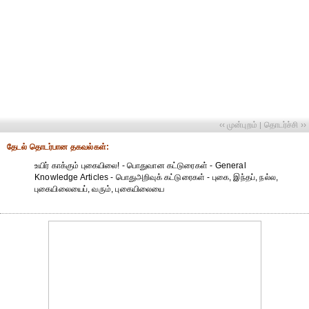
‹‹ முன்புறம்
தொடர்ச்சி ››
|
தேட‌ல் தொட‌ர்பான தகவ‌ல்க‌ள்:
உயிர் காக்கும் புகையிலை! - பொதுவான கட்டுரைகள் - General
Knowledge Articles - பொதுஅறிவுக் கட்டுரைகள் - புகை, இந்தப், நல்ல,
புகையிலையைப், வரும், புகையிலையை