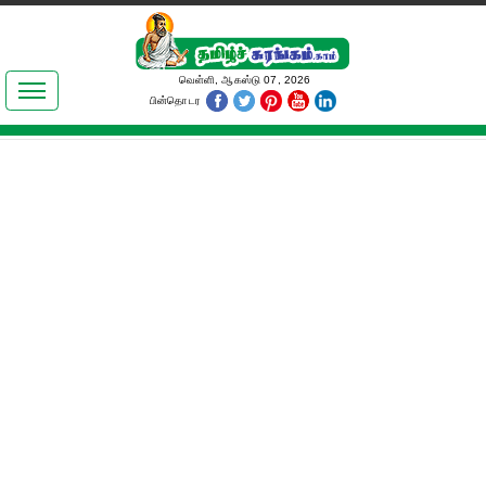
இலக்கியங்கள்
வெள்ளி, ஆகஸ்டு 07, 2026
பின்தொடர
தமிழ் உலகம்
அறிவியல்
பொதுஅறிவு
ஆன்மிகம்
ஜோதிடம்
மருத்துவம்
பெண்கள் பகுதி
நகைச்சுவை
கலையுலகம்