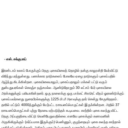
- எஸ். சக்குபாய்
இரண்டாம் உலகப் போருக்குப் பிறகு புகையிலைத் தொழில் நன்கு காலூன்றி வேர்விட்டு
விரிந்து பரந்துள்ளது. பணக்கார நாடுகளைப் போலவே ஏழை நாடுகளும் புகைப்பதில்
ஆழ்ந்து கிடக்கின்றன. புகையிலையாலும், புகைப்பதாலும் மக்கள் பட்டு வரும்
துன்பதுயரங்கள் கொஞ்ச நஞ்சமல்ல. ஆண்டுதோறும் 30 லட்சம் பேர் புகையிலை
அரக்கனுக்குப் பலியாகின்றனர். ஒரு நாளைக்கு ஒரு பாக்கட் சிகரெட் வீதம் ஓராண்டுக்குப்
புகைப்பவர்களது நுரையீரல்களுக்கு 1225 மி.மீ அளவுக்கு தார் சென்று சேருகிறதாம்.
தாரில் மட்டும் 4000த்துக்கும் மேற்பட்ட ரசாயனப்பொருட்கள் இருக்கின்றன. அதில் 37
ரசாயனப்பொருட்கள் புற்று நோயை ஏற்படுத்தக் கூடியவை. காற்றில் புகை கலந்து விட்ட
பிறகு அப்பகுதியை விட்டு வெளியேறுவதில்லை. எனவே புகைக்கும் கணவனின்
அருகிலிருக்கும் (கர்ப்பமாக இருக்கும்) பெண்ணும், குழந்தையும் புகை கலந்த காற்றால்
பாதிக்கப் படுகின்றனர். அதிகம் புகை பிடிப்பதனால் நுரையீரல் புற்றுநோய் உண்டாகிறது.