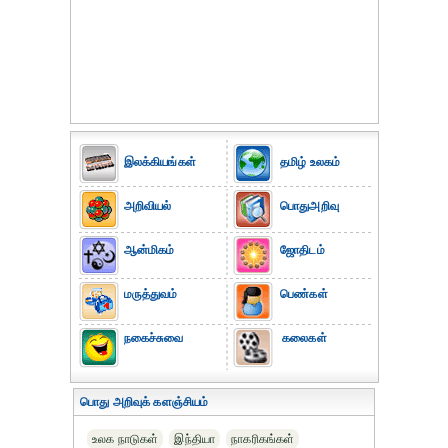
இலக்கியங்கள்
தமிழ் உலகம்
அறிவியல்
பொதுஅறிவு
ஆன்மிகம்
ஜோதிடம்
மருத்துவம்
பெண்கள்
நகைச்சுவை
கலைகள்
பொது அறிவுக் களஞ்சியம்
உலக நாடுகள்
இந்தியா
நாகரிகங்கள்