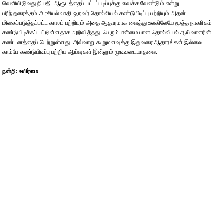
வெளியிடுவது நியதி. ஆரூடத்தைப் பட்டப்படிப்புக்கு வைக்க வேண்டும் என்று
பரிந்துரைக்கும் அரசியல்வாதி ஒருவர் தொல்லியல் கண்டுபிடிப்பு பற்றியும் அதன்
மிகைப்படுத்தப்பட்ட காலம் பற்றியும் அதை ஆதாரமாக வைத்து உலகிலேயே மூத்த நாகரிகம்
கண்டுபிடிக்கப் பட்டுள்ளதாக அறிவித்தது. பெரும்பான்மையான தொல்லியல் ஆய்வாளரின்
கண்டனத்தைப் பெற்றுள்ளது. அவ்வாறு கூறுமளவுக்கு இதுவரை ஆதாரங்கள் இல்லை.
காம்பே கண்டுபிடிப்பு பற்றிய ஆய்வுகள் இன்னும் முடிவடையாதவை.
நன்றி: உயிர்மை