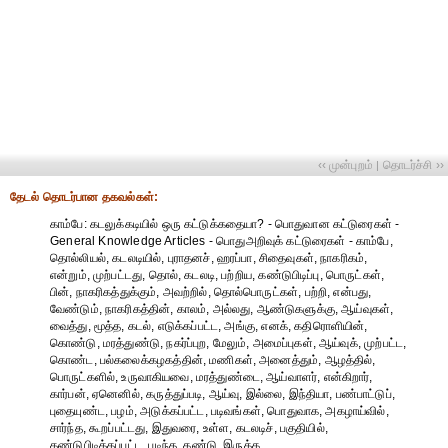
‹‹ முன்புறம்
தொடர்ச்சி ››
|
தேட‌ல் தொட‌ர்பான தகவ‌ல்க‌ள்:
காம்பே: கடலுக்கடியில் ஒரு கட்டுக்கதையா? - பொதுவான கட்டுரைகள் -
General Knowledge Articles - பொதுஅறிவுக் கட்டுரைகள் - காம்பே,
தொல்லியல், கடலடியில், புராதனச், ஹரப்பா, சிதைவுகள், நாகரிகம்,
என்றும், முற்பட்டது, தொல், கடலடி, பற்றிய, கண்டுபிடிப்பு, பொருட்கள்,
பின், நாகரிகத்துக்கும், அவற்றில், தொல்பொருட்கள், பற்றி, என்பது,
வேண்டும், நாகரிகத்தின், காலம், அல்லது, ஆண்டுகளுக்கு, ஆய்வுகள்,
வைத்து, மூத்த, கடல், எடுக்கப்பட்ட, அங்கு, எனக், கதிரொளியின்,
கொண்டு, மரத்துண்டு, நகர்ப்புற, மேலும், அமைப்புகள், ஆய்வுக், முற்பட்ட,
கொண்ட, பல்கலைக்கழகத்தின், மணிகள், அனைத்தும், ஆழத்தில்,
பொருட்களில், உருவாகியவை, மரத்துண்டை, ஆய்வாளர், என்கிறார்,
கார்பன், ஏனெனில், கருத்துப்படி, ஆய்வு, இல்லை, இந்தியா, பண்பாட்டுப்,
புதையுண்ட, பழம், அடுக்கப்பட்ட, படிவங்கள், பொதுவாக, அகழாய்வில்,
சார்ந்த, கூறப்பட்டது, இதுவரை, உள்ள, கடலடிச், பகுதியில்,
கண்டுபிடிக்கப்பட்ட, படிந்த, கண்டு, இருக்க