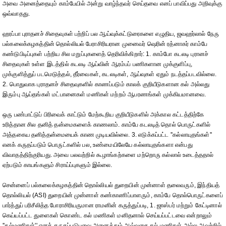
அவை அனைத்தையும் காம்பேயில் அன்று வாழ்ந்தவர் செய்தவை எனப் பாவிப்பது அறிவுக்கு
ஒவ்வாதது.
ஹரப்பா புராதனச் சிதைவுகள் பற்றிப் பல ஆய்வுக்கட்டுரைகளை எழுதிய, ஜவஹர்லால் நேரு
பல்கலைக்கழகத்தின் தொல்லியல் பேராசிரியரான முனைவர் ஷெரின் ரத்னாகர் காம்பே
கண்டுபிடிப்புகள் பற்றிய சில மறுப்புகளைத் தெரிவிக்கிறார்: 1. காம்போ கடலடி புரானச்
சிதைவுகள் உள்ள இடத்தில் கடலடி ஆய்வின் ஆரம்பப் பணிகளான முக்குளிப்பு,
முக்குளித்துப் படமெடுத்தல், தீர்வைகள், கடலடிகள், ஆய்வுகள் ஏதும் நடத்தப்படவில்லை.
2. பொதுவாக புராதனச் சிதைவுகளில் காணப்படும் காலக் குறியீடுகளான கல் அல்லது
இரும்பு ஆய்தங்கள் மட்பானைகள் மணிகள் மற்றம் ஆபரணங்கள் முக்கியமானவை.
ஒரு பண்பாட்டுப் பிரிவைக் காட்டும் மேற்கூறிய குறியீடுகளில் அக்கால கட்டத்திற்கே
உரித்தான சில தனித் தன்மைகளைக் காணலாம். காம்பே கடலடித் தொல் பொருட்களில்
அத்தகைய தனித்தன்மையைக் காண முடியவில்லை. 3. எடுக்கப்பட்ட ''கல்லாயுதங்கள்''
எனக் கருதப்படும் பொருட்களில் பல, உண்மையிலேயே கல்லாயுதங்களா என்பது
விவாதத்திற்குரியது. அவை பலவற்றில் கூழாங்கற்களை மற்றொரு கல்லால் உடைத்ததால்
ஏற்படும் காயங்களும் சிராய்ப்புகளும் இல்லை.
சென்னைப் பல்கலைக்கழகத்தின் தொல்லியல் துறையின் முன்னாள் தலைவரும், இந்தியத்
தொல்லியல் (ASI) துறையின் முன்னாள் கண்காணிப்பாளரும், காம்பே தொல்பொருட்களைப்
பார்த்துப் பரிசீலித்த போராசிரியருமான ராமனின் கருத்துப்படி, 1. ஜாஸ்பர் மற்றும் கேட்டினால்
கெய்யப்பட்ட துளைகள் கொண்ட கல் மணிகள் மனிதனால் செய்யப்பட்டவை என்றாலும்
''கல்மணிகள்'' எனக் கருதப்படுபவை அனைத்தும் அவ்வகை கல் மணிகள் அல்ல அவற்றில்