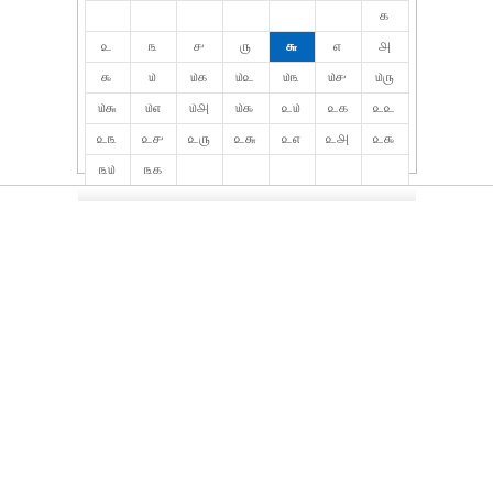
௧
௨
௩
௪
௫
௬
௭
௮
௯
௰
௰௧
௰௨
௰௩
௰௪
௰௫
௰௬
௰௭
௰௮
௰௯
௨௰
௨௧
௨௨
௨௩
௨௪
௨௫
௨௬
௨௭
௨௮
௨௯
௩௰
௩௧