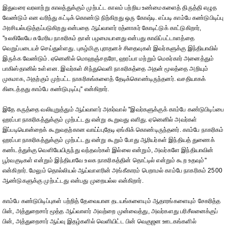
இதுவரை வரலாற்று காலத்துக்கும் முற்பட்ட காலம் பற்றிய உண்மைகளைத் திருத்தி எழுத
வேண்டும் என வரிந்து கட்டிக் கொண்டு நிற்கிறது ஒரு கோஷ்டி. எப்படி காம்பே கண்டுபிடிப்பு
அரசியல்படுத்தப்படுகிறது என்பதை ஆய்வாளர் ரத்னாகர் கோடிட்டுக் காட்டுகிறார்,
''உலகிலேயே சுமேரிய நாகரிகம் தான் பழமையானது என்பது காவிப்பட்டாளத்தை
வெறுப்படையச் செய்துள்ளது. புகழ்மிகு புராதனச் சிதைவுகள் இவர்களுக்கு இந்தியாவில்
இருக்க வேண்டும். ஏனெனில் மொஹஞ்சதரோ, ஹரப்பா மற்றும் மெகர்கார் அனைத்தும்
பாகிஸ்தானில் உள்ளன. இவர்கள் சிந்துவெளி நாகரிகத்தை அதன் மூலத்தை அறியும்
முகமாக, அதற்கும் முற்பட்ட நாகரிகங்களைத் தேடிக்கொண்டிருந்தனர். வசதியாகக்
கிடைத்தது காம்பே கண்டுபுடிப்பு'' என்கிறார்.
இதே கருத்தை வலியுறுத்தும் ஆய்வாளர் அகர்வால் ''இவர்களுக்குக் காம்பே கண்டுபிடிப்பை
ஹரப்பா நாகரிகத்துக்கும் முற்பட்டது என்று கூறுவது எளிது. ஏனெனில் அவர்கள்
இப்படியொன்றைக் கூறுவதற்கான வாய்ப்புதேடி ஏங்கிக் கொண்டிருந்தனர். காம்பே நாகரிகம்
ஹரப்பா நாகரிகத்துக்கும் முற்பட்டது என்று கூறும் போது ஆரியர்கள் இந்தியத் துணைக்
கண்டத்துக்கு வெளியேயிருந்து வந்தவர்கள் இல்லை என்றும், அவர்களே இந்தியாவின்
பூர்வகுடிகள் என்றும் இந்தியாவே உலக நாகரிகத்தின் தொட்டில் என்றும் கூற உதவும்''
என்கிறார். மேலும் தொல்லியல் ஆய்வாளரின் அங்கீகாரம் பெறாமல் காம்பே நாகரிகம் 2500
ஆண்டுகளுக்கு முற்பட்டது என்பது முறையல்ல என்கிறார்.
காம்பே கண்டுபிடிப்புகள் பற்றித் தேவையான தடயங்களையும் ஆதாரங்களையும் சேகரித்த
பின், அத்துறைசார் மூத்த ஆய்வாளர் அவற்றை முன்வைத்து, அவர்களது பரிசீலனைக்குப்
பின், அத்துறைசார் ஆய்வு இதழ்களில் வெளியிட்ட பின் வெகுஜன ஊடகங்களில்