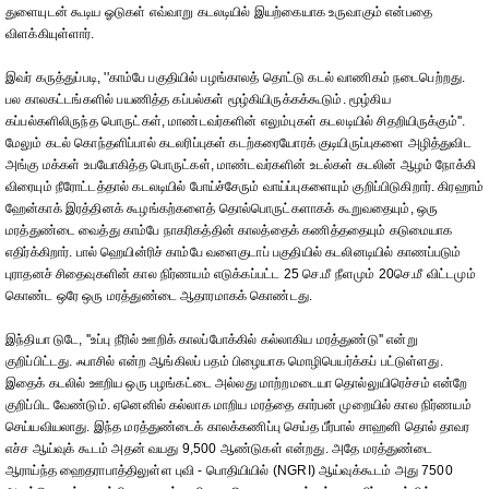
துளையுடன் கூடிய ஓடுகள் எவ்வாறு கடலடியில் இயற்கையாக உருவாகும் என்பதை
விளக்கியுள்ளார்.
இவர் கருத்துப்படி, ''காம்பே பகுதியில் பழங்காலத் தொட்டு கடல் வாணிகம் நடைபெற்றது.
பல காலகட்டங்களில் பயணித்த கப்பல்கள் மூழ்கியிருக்கக்கூடும். மூழ்கிய
கப்பல்களிலிருந்த பொருட்கள், மாண்டவர்களின் எலும்புகள் கடலடியில் சிதறியிருக்கும்''.
மேலும் கடல் கொந்தளிப்பால் கடலரிப்புகள் கடற்கரையோரக் குடியிருப்புகளை அழித்துவிட
அங்கு மக்கள் உபயோகித்த பொருட்கள், மாண்டவர்களின் உடல்கள் கடலின் ஆழம் நோக்கி
விரையும் நீரோட்டத்தால் கடலடியில் போய்ச்சேரும் வாய்ப்புகளையும் குறிப்பிடுகிறார். கிரஹாம்
ஹேன்காக் இரத்தினக் கூழங்கற்களைத் தொல்பொருட்களாகக் கூறுவதையும், ஒரு
மரத்துண்டை வைத்து காம்பே நாகரிகத்தின் காலத்தைக் கணித்ததையும் கடுமையாக
எதிர்க்கிறார். பால் ஹெயின்ரிச் காம்பே வளைகுடாப் பகுதியில் கடலினடியில் காணப்படும்
புராதனச் சிதைவுகளின் கால நிர்ணயம் எடுக்கப்பட்ட 25 செ.மீ நீளமும் 20செ.மீ விட்டமும்
கொண்ட ஒரே ஒரு மரத்துண்டை ஆதாரமாகக் கொண்டது.
இந்தியா டுடே, ''உப்பு நீரில் ஊறிக் காலப்போக்கில் கல்லாகிய மரத்துண்டு'' என்று
குறிப்பிட்டது. ஃபாசில் என்ற ஆங்கிலப் பதம் பிழையாக மொழிபெயர்க்கப் பட்டுள்ளது.
இதைக் கடலில் ஊறிய ஒரு பழங்கட்டை அல்லது மாற்றமடையா தொல்லுயிரெச்சம் என்றே
குறிப்பிட வேண்டும். ஏனெனில் கல்லாக மாறிய மரத்தை கார்பன் முறையில் கால நிர்ணயம்
செய்யவியலாது. இந்த மரத்துண்டைக் காலக்கணிப்பு செய்த பீர்பால் சாஹனி தொல் தாவர
எச்ச ஆய்வுக் கூடம் அதன் வயது 9,500 ஆண்டுகள் என்றது. அதே மரத்துண்டை
ஆராய்ந்த ஹைதராபாத்திலுள்ள புவி - பொதியியில் (NGRI) ஆய்வுக்கூடம் அது 7500