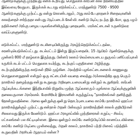
ஆண்டுகளுக்கு முந்தியது எனக் கூறியது. பொதுவாக கார்பன் கால நிர்ணயத்தில்
இவ்வளவு வேறுபாட இருக்கக் கூடாது எடுக்கப்பட்ட மரத்துண்டு 7500 - 9500
ஆண்டுகளுக்கு முற்பட்டது என்று கொண்டாலும், அது காம்பே புராதனச் சிதைவுகளின்
காலத்தைச் சார்ந்ததா என்பது அடிப்படைக் கேள்வி. கண்டு பிடிப்பு நடந்த இடமோ, ஒரு பழம்
நதிக்கரை! அங்கு பழைய படிவங்களிலிருந்து புதையுண்ட மரக்கட்டைகள் உருண்டுவர
வாய்ப்புகளுண்டு.
எடுக்கப்பட்ட மரத்துண்டு கடலினடியிலிருந்து அகழ்ந்தெடுக்கப்பட்டதல்ல,
சுரண்டியெடுக்கப்பட்டது. கடல்மட்டம் இன்று இருப்பதைவிட 15 ஆயிரம் ஆண்டுகளுக்கு
முன்னர் 800 மீ தாழ்வாக இருந்தது. பின்னர் உலகம் வெம்மையடைய துருவப் பனிப்பரப்புகள்
உருகிக் கடல் மட்டம் மெதுவாக உயர்ந்து, கடற்புறப் பகுதிகளை அழித்தது.
கடற்புறத்திலிருந்த காடுகள் நீரில் மூழ்கின. அவற்றில் பழங்கட்டைகளைக் காணுவது
பொதுவானதுதான் என்றும் ஒரு கட்டையின் வயதை வைத்து அக்காலத்தே ஒரு பெரும்
நாகரிகம் தழைத்தது என்று கூறுவது அறிவுடையமையன்று என்றும் கூறுகிறார். கார்பன்
ஆய்வுக்கூடங்களை இந்தியாவில் நிறுவிய மூத்த ஆய்வாளரும் பழங்கால ஆய்வுக்குழுவின்
தலைவருமான அகர்வால். பேராசிரியர் இராமனின் கருத்துப்படி ''நாகரிகங்கள் தனித்துத்
தோன்றுவதில்லை. அவை ஒன்றுக்கு ஒன்று தொடர்புடையவை காம்பே நாகரிகம் ஹரப்பா
நாகரிகத்துக்கும் முற்பட்டது என்றால் அதன் பின்வரும் நாகரிகத்தின் காலக் குறியீடுகள்
சிலவாவது இருக்க வேண்டும். ஹரப்பா அகழாய்வில் முத்திரைகள் கறுப்பு - சிவப்பு
மட்கலங்கள் பல கிட்டியுள்ளன. இவை ஒன்றும் காம்பே கண்டுபிடிப்பில் காணப்படவில்லை.
காம்பே கண்டு பிடிப்பை முன்வைத்து, அதன் காலம், நாகரிகம் பற்றி மிகைப் படுத்திக்
கூறுவதின் அரசியல் ஆதாயம் என்ன?