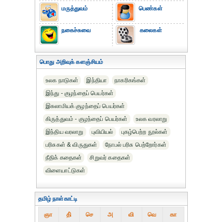
மருத்துவம்
பெண்கள்
நகைச்சுவை
கலைகள்
பொது அறிவுக் களஞ்சியம்
உலக நாடுகள்
இந்தியா
நாகரிகங்கள்
இந்து - குழந்தைப் பெயர்கள்
இசுலாமியக் குழந்தைப் பெயர்கள்
கிருத்துவம் - குழந்தைப் பெயர்கள்
உலக வரலாறு
இந்திய வரலாறு
புவியியல்
புகழ்பெற்ற நூல்கள்
பரிசுகள் & விருதுகள்
நோபல் பரிசு‎ பெற்றோர்‎கள்
நீதிக் கதைகள்
சிறுவர் கதைகள்
விளையாட்டுகள்
தமிழ் நாள்காட்டி
ஞா
தி்
செ
அ
வி
வெ
கா