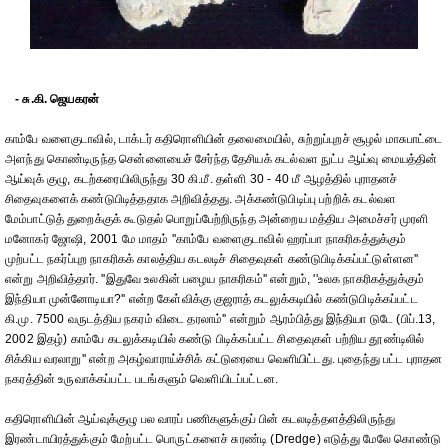
- சு.கி. ஜெயகரன்
காம்பே வளைகுடாவில், டாக்டர் கதிரொளியின் தலைமையில், சுற்றுப்புறச் சூழல் மாசுபாட்டை
அளந்து கொண்டிருந்த சென்னையைச் சேர்ந்த தேசியக் கடல்வள நுட்ப ஆய்வு மையத்தின்
ஆய்வுக் குழு, கடற்கரையிலிருந்து 30 கி.மீ. தள்ளி 30 - 40 மீ ஆழத்தில் புராதனச்
சிதைவுகளைக் கண்டுபிடித்ததாக அறிவித்தது. அக்கண்டுபிடிப்பு பற்றிக் கடல்வள
மேம்பாட்டுத் துறைக்குக் கூடுதல் பொறுப்பேற்றிருந்த அன்றைய மத்திய அமைச்சர் முரளி
மனோகர் ஜோஷி, 2001 மே மாதம் ''காம்பே வளைகுடாவில் ஹரப்பா நாகரிகத்துக்கும்
முற்பட்ட நகர்ப்புற நாகரிகக் காலத்திய கடலடிச் சிதைவுகள் கண்டுபிடிக்கப்பட்டுள்ளன''
என்று அறிவித்தார். ''இதுவே உலகின் பழைய நாகரிகம்'' என்றும், ''உலக நாகரிகத்துக்கும்
இந்தியா முன்னோடியா?'' என்ற கேள்விக்கு குஜராத் கடலுக்கடியில் கண்டுபிடிக்கப்பட்ட
கி.மு. 7500 வருடத்திய நகரம் விடை தரலாம்'' என்றும் ஆரம்பித்து இந்தியா டுடே (பிப்.13,
2002 இதழ்) காம்பே கடலுக்கடியில் கண்டு பிடிக்கப்பட்ட சிதைவுகள் பற்றிய தூண்டிலில்
சிக்கிய வரலாறு'' என்ற அகழ்வாராய்ச்சிக் கட்டுரையை வெளியிட்டது. புதைந்து பட்ட புராதன
நகரத்தின் உருவாக்கப்பட்ட படங்களும் வெளியிடப்பட்டன.
கதிரொளியின் ஆய்வுக்குழு பல வாரப் பணிகளுக்குப் பின் கடலடித்தளத்திலிருந்து
இரண்டாயிரத்துக்கும் மேற்பட்ட பொருட்களைச் சுரண்டி (Dredge) எடுத்து மேலே கொண்டு