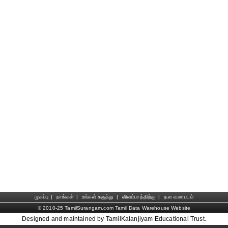
முகப்பு
|
நாங்கள்
|
உங்கள் கருத்து
|
விளம்பரத்திற்கு
|
தள வரைபடம்
© 2010-25 TamilSurangam.com Tamil Data Warehouse Website
Designed and maintained by TamilKalanjiyam Educational Trust.