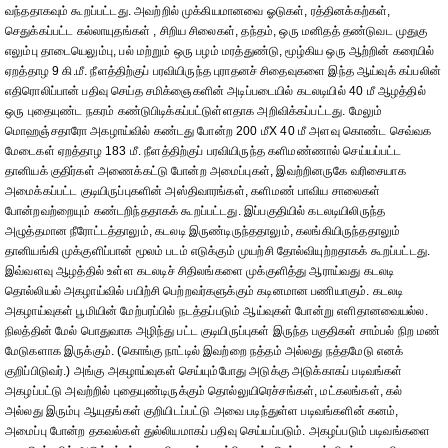
வந்ததாகவும் கூறப்பட்டது. அவற்றில் முக்கியமானவை ஓடுகள், ரத்தினக்கற்கள்,
செதுக்கப்பட்ட கல்லாயுதங்கள் , சிறிய சிலைகள், தந்தம், ஒரு மனிதத் தண்டுவட முதுகு
எலும்பு தாடையெலும்பு, பல் மற்றும் ஒரு பழம் மரத்துண்டு, மூழ்கிய ஒரு ஆற்றின் கரையில்
ஏறத்தாழ 9 கி.மீ. நீளத்திற்குப் பரவியிருந்த புராதனச் சிதைவுகளை இந்த ஆய்வுக் கப்பலின்
எதிரொலிப்பான் பதிவு செய்த சமிக்ஞைகளின் அடிப்படையில் கடலடியில் 40 மீ ஆழத்தில்
ஒரு புதையுண்ட நகரம் கண்டுபிடிக்கப்பட்டுள்ளதாக அறிவிக்கப்பட்டது. மேலும்
மொஹஞ்சதாரோ அகழாய்வில் கண்டது போன்ற 200 மீX 40 மீ அளவு கொண்ட செவ்வக
மேடைகள் ஏறத்தாழ 183 மீ. நீளத்திற்குப் பரவியிருந்த களிமண்ணால் செய்யப்பட்ட
தானியக் குதிர்கள் அணைக்கட்டு போன்ற அமைப்புகள், இவற்றினருகே வரிசையாக
அமைக்கப்பட்ட குடியிருப்புகளின் அஸ்திவாரங்கள், களிமண் பாவிய சாலைகள்
போன்றவற்றையும் கண்டறிந்ததாகக் கூறப்பட்டது. இப்பகுதியில் கடலடியிலிருந்த
அழுத்தமான நீரோட்டத்தாலும், கடலடி இருண்டிருந்ததாலும், கலங்கியிருந்ததாலும்
தானியங்கி முக்குளிப்பான் மூலம் படம் எடுக்கும் முயற்சி தோல்வியுற்றதாகக் கூறப்பட்டது.
இவ்வளவு ஆழத்தில் உள்ள கடலடிச் சிதிலங்களை முக்குளித்து ஆராய்வது கடலடி
தொல்லியல் அகழாய்வில் பயிற்சி பெற்றவர்களுக்கும் கடினமான பணியாகும். கடலடி
அகழாய்வுகள் பூமியின் மேற்பரப்பில் நடத்தப்படும் ஆய்வுகள் போன்று எளிதானவையல்ல.
நிலத்தின் மேல் பொதுவாக அழிந்து பட்ட குடியிருப்புகள் இருந்த பகுதிகள் சாம்பல் நிற மண்
மேடுகளாக இருக்கும். (கொங்கு நாட்டில் இவற்றை நத்தம் அல்லது நத்தமேடு எனக்
குறிப்பிடுவர்.) அங்கு அகழாய்வுகள் செய்யும்போது அடுக்கு அடுக்காகப் படிவங்கள்
அகழப்பட்டு அவற்றில் புதையுண்டிருக்கும் தொல்லுயிரெச்சங்கள், மட்கலங்கள், கல்
அல்லது இரும்பு ஆயுதங்கள் குறியிடப்பட்டு அவை படிந்துள்ள படிவங்களின் கனம்,
அமைப்பு போன்ற தகவல்கள் துல்லியமாகப் பதிவு செய்யப்படும். அகழப்படும் படிவங்களை