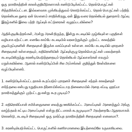
ஒரு நாகரிகத்தின் காலக்குறியீடுகளாகக் கண்டுபிடிக்கப்பட்ட தொல்பொருட்கள்
சித்தரிக்கப்பட்டன. இவ்வளவாக முக்கியத்துவம் கொடுக்கப்பட்ட தொல் பொருட்கள் பற்றித்
தொல்லியல துறை ஏன் மௌனம் சாதிக்கிறது, ஏன் இது வரை தொல்லியல் துறைசார் ஆய்வு
இதழ்களில் இவை பற்றி ஆய்வுக் கட்டுரைகள் எழுதப்படவில்லை?
ஆதிக்குடியேற்றங்கள், அன்று அகன்றிருந்த, இன்று கடலடியில் மூழ்கியுள்ள பகுதிகள்
வழியாக ஏற்பட்டன. எனவே காம்பே கடலடியில் வரலாற்றுக்கும் முற்பட்ட காலத்தில்
குடியிருப்புகளின் சிதைவுகள் இருக்க வாய்ப்புகள் உள்ளன. காம்பே கடலடியில் புராதனச்
சிதைவுகள் உள்ளதையும், கதிரொளியின் ஆய்வுக்குழு தொல்பொருட்கள் பலவற்றைக்
கடலடியிலிருந்து சுரண்டியெடுத்ததையும் தொல்லியல் ஆய்வாளர்கள் எவரும்
மறுக்கவில்லை. ஆனால் கண்டுபிடிப்பின் சில அம்சங்கள் குறித்துக் கேள்விகளை
எழுப்பியுள்ளனர்.
1. கண்டுபிடிக்கப்பட்டதாகக் கூறப்படும் புராதனச் சிதைவுகள் எந்தக் காலத்தைச்
சார்ந்தவை என்பது உறுதியாக நிர்ணயிக்கப்படாத நிலைமையில் அதை எப்படி ஹரப்பா
நாகரிகத்துக்கும் முற்பட்டது என்று கூற முடியும்?
2. எதிரொலிப்பான் சமிக்ஞைகளை வைத்து ஊகிக்கப்பட்ட அமைப்புகள் அனைத்தும் அங்கு
வாழ்ந்தவர் கட்டிய அமைப்புகள் என்று திட்டமாகக் கூறமுடியுமா? அவற்றையே ஆதாரமாகக்
கொண்டு, கடலடிச் சிதைவுகள் ஒரு நகர்ப்புற நாகரிகத்தின் சிதைவுகள் எனலாமா?.
3. சுரண்டியெடுக்கப்பட்ட பொருட்களில் கணிசமானவை இயற்கையிலே உருவாகியவை.