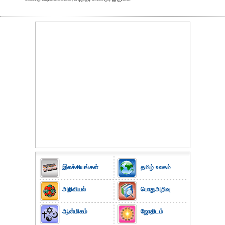
இலக்கியங்கள்
தமிழ் உலகம்
அறிவியல்
பொதுஅறிவு
ஆன்மிகம்
ஜோதிடம்