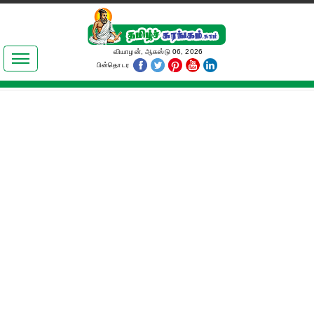
இலக்கியங்கள்
வியாழன், ஆகஸ்டு 06, 2026
பின்தொடர
தமிழ் உலகம்
அறிவியல்
பொதுஅறிவு
ஆன்மிகம்
ஜோதிடம்
மருத்துவம்
பெண்கள் பகுதி
நகைச்சுவை
கலையுலகம்