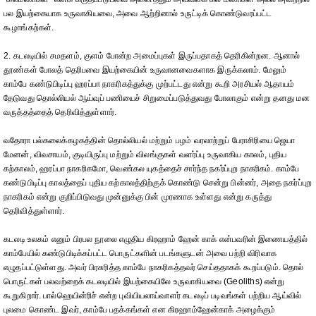
பல இயற்கையாக உருவாகியவை, அவை ஆற்றினால் உருட்டிக் கொண்டுவரப்பட்ட
கூழாங்கற்கள்.
2. கடலடியில் சமதளம், குளம் போன்ற அமைப்புகள் இருப்பதாகத் தெரிகின்றன. ஆனால்
தூண்கள் போலத் தெரிபவை இயற்கையின் உருவானவைகளாக இருக்கலாம். மேலும்
காம்பே கண்டுபிடிப்பு ஹரப்பா நாகரிகத்துக்கு முற்பட்டது என்று கூறி அரசியல் ஆதாயம்
தேடுவது தொல்லியல் ஆய்வுப் பணியைச் சிறுமைப்படுத்துவது போலாகும் என்று தனது மன
வருத்தத்தைத் தெரிவித்துள்ளார்.
வதோரா பல்கலைக்கழகத்தின் தொல்லியல் மற்றும் பழம் வரலாற்றுப் பேராசிரியை ஜெயா
மேனன், விவசாயம், குடியிருப்பு மற்றும் விலங்குகள் வளர்ப்பு உருவாகிய காலம், புதிய
கற்காலம், ஹரப்பா நாகரிகமோ, வெண்கல யுகத்தைச் சார்ந்த நகர்ப்புற நாகரிகம். காம்பே
கண்டுபிடிப்பு காலத்தைப் புதிய கற்காலத்திற்குக் கொண்டு சென்று பின்னர், அதை நகர்ப்புற
நாகரிகம் என்று குறிப்பிடுவது முன்னுக்கு பின் முரணாக உள்ளது என்று கருத்து
தெரிவித்துள்ளார்.
கடலடி உலகம் எனும் பிரபல நூலை எழுதிய கிரஹாம் ஹேன் காக் என்பவரின் இணையத்தில்
காம்பேயில் கண்டுபிடிக்கப்பட்ட பொருட்களின் படங்களுடன் அவை பற்றி விரிவாக
எழுதப்பட்டுள்ளது. அவர் பிரசுரித்த காம்பே நாகரிகத்தவர் செய்ததாகக் கூறப்படும். தொல்
பொருட்கள் பலவற்றைக் கடலடியில் இயற்கையிலே உருவாகியவை (Geoliths) என்று
கூறுகிறார். பால்ஹெயின்ரிச் என்ற புவியியலாய்வாளர் கடலடிப் படிவங்கள் பற்றிய ஆய்வில்
புலமை கொண்ட இவர், காம்பே பதக்கங்கள் என கிரஹாம்ஹேன்காக் அழைக்கும்