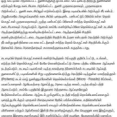
ஒரு பெட்டியில் அடுக்கப்பட்ட துணிகளுக்கு ஒப்பிடலாம். பெட்டியைத் திறந்து துணிகளை
எடுக்கும் போது கடைசியாக அடுக்கப்பட்ட துணி முதலாவதாகவும், முதலாவதாக
அடுக்கப்பட்ட துணி கடைசியிலும் எடுக்கப்படும். இதை படிவயியலில் அடுக்கும் சீர் என்பர்.
அதுபோலவே அகழாய்வுகளில் கடைசியில் புதையுண்ட பண்பாட்டுப் பிரிவில் உள்ள தொல்
பொருட்கள் முதலாவதாகவும், மூத்த பண்பாட்டுப் பிரிவைச் சார்ந்த தொல்பொருட்கள்
கடைசியாகவும் அகழப்படும். ஆனால் காம்பே கண்டுபிடிப்பிலோ தொல்பொருட்கள் கடலின்
அடித்தளத்திலிருந்து சுரண்டியெடுக்கப்பட்டவை. அடித்தளத்தில் சிதறிக்
சுரண்டியெடுக்கப்பட்டவை. அடிதளத்தில் சிதறிக் கிடந்தன என்பதால் அவற்றில் அடுக்கும்
நீர் என்று ஒன்றில்லை பல கால கட்டத்தைச் சார்ந்த தொல் பொருட்கள் சிதறிக்கிடக்கும்
நிலையில் அவை அனைத்தையும் சமகாலத்தவையாகக் கருதக்கூடாது.
கடலடியில் தொல் பொருட்களைக் கண்டுபிடித்தால் அப்பகுதி குறியிடப்பட்டு, படங்கள்,
எடுத்த பின் தொல்பொருட்கள் மேலே கொண்டுவரப்பட்டு அவை பற்றிய விரிவான ஆய்வுகள்
நடத்தப்படும். கடலடிப் படிவங்கள் படிந்த காலத்தை நிர்ணயிக்கக் கடலடியில் ஆய்வுத்
துளைகளிட்டு, படிவங்களின் சிறு பகுதிகளையெடுத்து அவற்றில் படிந்துள்ள மகரந்தத்தூள்
(Pollens) கடல் வாழ் நுண்ணுயிர்களின் தொல்லெச்சங்கள் (Micro - Fossils) சிப்பிகள்,
பவளப்பாறைகள் ஆகியவற்றை ஆராய்ந்து, அவை படிந்த காலம், படிந்த விதம் பற்றி
ஆராயப்படும். காம்பே பகுதியில் இதுவரை அத்தகைய ஆய்வுகளேதும்
மேற்கொள்ளப்படவில்லை. ஆழ்கடல் முக்குளிப்பு நடத்தி எந்தத் தொல்லியலாய்வாளரும்
புதைந்து கிடக்கும் புராதனச் சிதைவுகளை நேரில் பார்க்கவில்லை. கதிரொளியின்
ஆய்வுக்குழுவில் தொல்லியலாய்வாளர் எவரும் பங்கேற்கவில்லை. தொல்லியலாய்வாளரின்
பரிசீலனை மற்றும் ஆங்கீகாரம் இன்றி சில நாளிதழ்களும், சில வெகுஜன வார இதழ்களும்,
பரவலாக இணையதளங்களும் இக் கண்டுபிடிப்பு பற்றி எழுதின. வேதகாலத்தில் மறைந்த