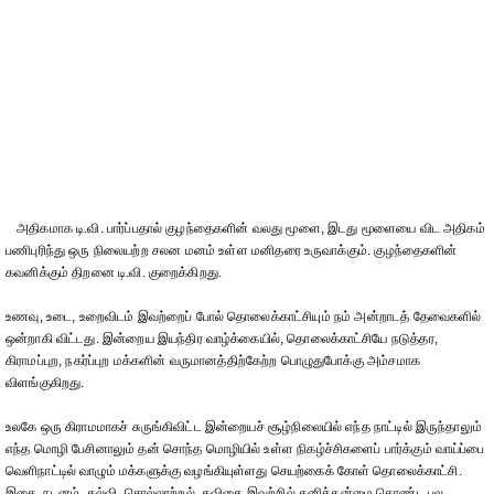
அதிகமாக டி.வி. பார்ப்பதால் குழந்தைகளின் வலது மூளை, இடது மூளையை விட அதிகம்
பணிபுரிந்து ஒரு நிலையற்ற சலன மனம் உள்ள மனிதரை உருவாக்கும். குழந்தைகளின்
கவனிக்கும் திறனை டி.வி. குறைக்கிறது.
உணவு, உடை, உறைவிடம் இவற்றைப் போல் தொலைக்காட்சியும் நம் அன்றாடத் தேவைகளில்
ஒன்றாகி விட்டது. இன்றைய இயந்திர வாழ்க்கையில், தொலைக்காட்சியே நடுத்தர,
கிராமப்புற, நகர்ப்புற மக்களின் வருமானத்திற்கேற்ற பொழுதுபோக்கு அம்சமாக
விளங்குகிறது.
உலகே ஒரு கிராமமாகச் சுருங்கிவிட்ட இன்றையச் சூழ்நிலையில் எந்த நாட்டில் இருந்தாலும்
எந்த மொழி பேசினாலும் தன் சொந்த மொழியில் உள்ள நிகழ்ச்சிகளைப் பார்க்கும் வாய்ப்பை
வெளிநாட்டில் வாழும் மக்களுக்கு வழங்கியுள்ளது செயற்கைக் கோள் தொலைக்காட்சி.
இசை, நடனம், கல்வி, சொல்லாற்றல், கவிதை இவற்றில் தனித்தன்மை கொண்ட பல