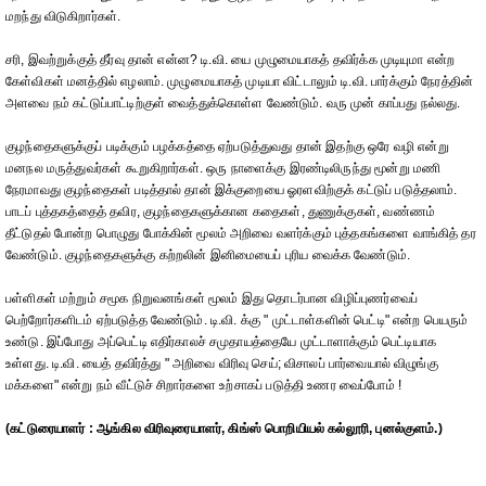
மறந்து விடுகிறார்கள்.
சரி, இவற்றுக்குத் தீர்வு தான் என்ன? டி.வி. யை முழுமையாகத் தவிர்க்க முடியுமா என்ற
கேள்விகள் மனத்தில் எழலாம். முழுமையாகத் முடியா விட்டாலும் டி.வி. பார்க்கும் நேரத்தின்
அளவை நம் கட்டுப்பாட்டிற்குள் வைத்துக்கொள்ள வேண்டும். வரு முன் காப்பது நல்லது.
குழந்தைகளுக்குப் படிக்கும் பழக்கத்தை ஏற்படுத்துவது தான் இதற்கு ஒரே வழி என்று
மனநல மருத்துவர்கள் கூறுகிறார்கள். ஒரு நாளைக்கு இரண்டிலிருந்து மூன்று மணி
நேரமாவது குழந்தைகள் படித்தால் தான் இக்குறையை ஓரளவிற்குக் கட்டுப் படுத்தலாம்.
பாடப் புத்தகத்தைத் தவிர, குழந்தைகளுக்கான கதைகள், துணுக்குகள், வண்ணம்
தீட்டுதல் போன்ற பொழுது போக்கின் மூலம் அறிவை வளர்க்கும் புத்தகங்களை வாங்கித் தர
வேண்டும். குழந்தைகளுக்கு கற்றலின் இனிமையைப் புரிய வைக்க வேண்டும்.
பள்ளிகள் மற்றும் சமூக நிறுவனங்கள் மூலம் இது தொடர்பான விழிப்புணர்வைப்
பெற்றோர்களிடம் ஏற்படுத்த வேண்டும். டி.வி. க்கு " முட்டாள்களின் பெட்டி" என்ற பெயரும்
உண்டு. இப்போது அப்பெட்டி எதிர்காலச் சமுதாயத்தையே முட்டாளாக்கும் பெட்டியாக
உள்ளது. டி.வி. யைத் தவிர்த்து " அறிவை விரிவு செய்; விசாலப் பார்வையால் விழுங்கு
மக்களை" என்று நம் வீட்டுச் சிறார்களை உற்சாகப் படுத்தி உணர வைப்போம் !
(கட்டுரையாளர் : ஆங்கில விரிவுரையாளர், கிங்ஸ் பொறியியல் கல்லூரி, புனல்குளம்.)