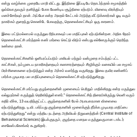
என்று வாழ்க்கை முறையே மாறி விட்டது. இந்நிலை இப்படியே தொடர்ந்தால் சமூகத்தில்
ஒவ்வொருவரும் தனித்துப் போக வேண்டிய சூழ்நிலை ஏற்படும். விளைவு விரக்தியும்
மனச்சோர்வும் தான். அய்யோ என்ற அலறல் கேட்டால் அடுத்த வீட்டுக்காரர்கள் ஓடி வரும்
நாகரிகம் குறைந்து கொண்டே போவதற்கு, தொலைக்காட்சியும் ஒரு காரணம்.
இவை மட்டுமல்லாமல் மருத்துவ ரீதியாகவும் பல பாதிப்புகள் ஏற்படுகின்றன. அதிக நேரம்
தொலைக்காட்சி பார்த்தால் கண் பார்வை கெட்டு விடும் என்பது எல்லோருக்கும் தெரிந்த
உண்மை தான்.
தொலைக்காட்சிகளில் ஒளிபரப்பப்படும் பாலியல் மற்றும் வன்முறை சம்பந்தப் பட்ட
காட்சிகள், நம்முடைய நாகரிகத்தையும் கலாசாரத்தையும் சீரழிக்கும் வகையில் பல சமூகப்
பிரச்சினைகளை ஏற்படுத்தும் என்ற அச்சம் வளர்ந்து வருகிறது. இவை தவிர எண்ணிப்
பார்க்க முடியாத பல பாதிப்புகளையும் தொலைக்காட்சி ஏற்படுத்துகிறது.
தொலைக்காட்சி பார்ப்பது குழந்தைகளின் மூளையைப் பெரிதும் பாதிக்கிறது என்ற மருத்துவ
வல்லுநர்கள் கருத்துத் தெரிவித்துள்ளனர்." தொலைக்காட்சித் திரையிலிருந்து வெளி வரும்
கதிர் வீச்சு, 13 வயதிற்குட்பட்ட குழந்தைகளின் மேல் அபாயகரமான விளைவை
ஏற்படுத்துகிறது. டி.வி. பார்ப்பது குழந்தைகளின் மூளைக்குத் தீர்க்க முடியாத பாதிப்பை
ஏற்படுத்துகிறது" என்று மத்திய நடத்தை அறிவியல் நிறுவனத்தின் (Central Institute of
Behavioural Sciences) இயக்குநரும், குழந்தை மனநல மருத்துவருமான டாக்டர்
சைலேஸ்பகோங்கர் கூறுகிறார்.