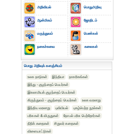
அறிவியல்
பொதுஅறிவு
ஆன்மிகம்
ஜோதிடம்
மருத்துவம்
பெண்கள்
நகைச்சுவை
கலைகள்
பொது அறிவுக் களஞ்சியம்
உலக நாடுகள்
இந்தியா
நாகரிகங்கள்
இந்து - குழந்தைப் பெயர்கள்
இசுலாமியக் குழந்தைப் பெயர்கள்
கிருத்துவம் - குழந்தைப் பெயர்கள்
உலக வரலாறு
இந்திய வரலாறு
புவியியல்
புகழ்பெற்ற நூல்கள்
பரிசுகள் & விருதுகள்
நோபல் பரிசு‎ பெற்றோர்‎கள்
நீதிக் கதைகள்
சிறுவர் கதைகள்
விளையாட்டுகள்