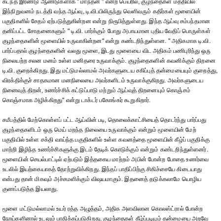
கடந்த இரண்டு ஆண்டுகளாக " மாந்தன் " என்ற பெயரில், குழந்தைகள் மத்தியில்
இந்நிறுவனம் நடத்தி வந்த ஆய்வு, டி.வி.யிலிருந்து வெளிவரும் கதிர்கள் மூளையின்
பகுதிகளில் சேதம் ஏற்படுத்துகின்றன என்று நிரூபித்துள்ளது. இந்த ஆய்வு சம்பந்தமான
தனிப்பட்ட சோதனைகளும் " டி.வி. பார்க்கும் போது அபாயமான புதிய வேதிப் பொருள்கள்
குழந்தைகளின் மூளையில் உருவாகின்றன" என்று கண்டறிந்துள்ளன. " அதிகமாக டி.வி.
பார்ப்பதால் குழந்தைகளின் வலது மூளை, இடது மூளையை விட அதிகம் பணிபுரிந்து ஒரு
நிலையற்ற சலன மனம் உள்ள மனிதரை உருவாக்கும். குழந்தைகளின் கவனிக்கும் திறனை
டி.வி. குறைக்கிறது. இது மட்டுமல்லாமல் அவர்களுடைய சகிப்புத் தன்மையையும் குறைத்து,
விரக்திக்குச் சாதகமான மனநிலையை அவர்களிடம் உருவாக்குகிறது. அவர்களுடைய
நினைவுத் திறன், உணர்ச்சிக் கட்டுப்பாடு மற்றும் ஆய்வுத் திறனையும் கொஞ்சம்
கொஞ்சமாக அழிக்கிறது" என்று டாக்டர் பகோங்கர் கூறுகிறார்.
சமீபத்தில் மேற்கொள்ளப் பட்ட ஆய்வின் படி, தொலைக்காட்சியைத் தொடர்ந்து பார்ப்பது
குழந்தைகளிடம் ஒரு மெய் மறந்த நிலையை உருவாக்கும் என்றும் மூளையின் மேற்
பகுதியில் உள்ள சக்தி வாய்ந்த பகுதிகளில் உள்ள கவனத்தை மூளையின் கீழ்ப் பகுதிக்கு
மாற்றி இழிந்த உணர்ச்சிகளுக்கு இடம் தேடிக் கொடுக்கும் என்றும் கண்டறிந்துள்ளனர்.
மூளையின் செயல்பாட்டில் ஏற்படும் இத்தகைய மாற்றம் அபின் போன்ற போதை உணர்வை
உடலில் இயற்கையாகத் தோற்றுவிக்கிறது. இந்தப் பாதிப்பிற்கு சிகிச்சையே கிடையாது
என்பது தான் மிகவும் அச்சமளிக்கும் விஷயமாகும். இதனைத் தடுக்கலாமே யொழிய
குணப்படுத்த இயலாது.
மூளை மட்டுமல்லாமல் உயர் ரத்த அழுத்தம், அதிக அளவிலான கொலஸ்ட்ரால் போன்ற
நோய்களினால் உடலும் பாதிக்கப்படுகிறது. குழந்தைகள் கீழ்ப்படியும் தன்மையை அறவே