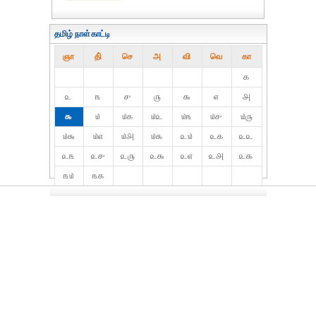
தமிழ் நாள்காட்டி
ஞா
தி்
செ
அ
வி
வெ
கா
௧
௨
௩
௪
௫
௬
௭
௮
௯
௰
௰௧
௰௨
௰௩
௰௪
௰௫
௰௬
௰௭
௰௮
௰௯
௨௰
௨௧
௨௨
௨௩
௨௪
௨௫
௨௬
௨௭
௨௮
௨௯
௩௰
௩௧