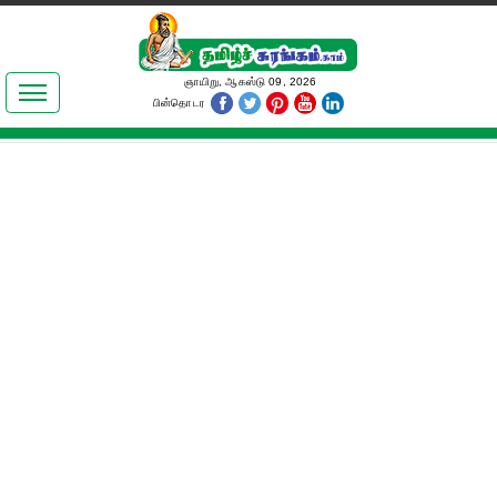
இலக்கியங்கள்
ஞாயிறு, ஆகஸ்டு 09, 2026
பின்தொடர
தமிழ் உலகம்
அறிவியல்
பொதுஅறிவு
ஆன்மிகம்
ஜோதிடம்
மருத்துவம்
பெண்கள் பகுதி
நகைச்சுவை
கலையுலகம்