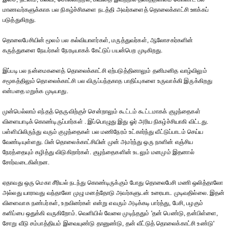
மாணவர்களுக்காக பல நிகழ்ச்சிகளை நடத்தி அவர்களைத் தொலைக்காட்சி ஊக்கப்
படுத்துகிறது.
தொலைபேசியின் மூலம் பல கல்வியாளர்கள், மருத்துவர்கள், ஆலோசகர்களின்
கருத்துகளை நேயர்கள் நேரடியாகக் கேட்டுப் பயன்பெற முடிகிறது.
இப்படி பல நன்மைகளைத் தொலைக்காட்சி ஏற்படுத்தினாலும் தனிமனித வாழ்விலும்
சமூகத்திலும் தொலைக்காட்சி பல விருப்பந்தகாத பாதிப்புகளை உருவாக்கி இருக்கிறது
என்பதை மறுக்க முடியாது.
முன்பெல்லாம் எந்தத் தெருவிற்குச் சென்றாலும் கூட்டம் கூட்டமாகக் குழந்தைகள்
விளையாடிக் கொண்டிருப்பார்கள் . இப்பொழுது இது ஓர் அரிய நிகழ்ச்சியாகி விட்டது.
பள்ளியிலிருந்து வரும் குழந்தைகள் பல மணிநேரம் உட்கார்ந்து வீட்டுப்பாடம் செய்ய
வேண்டியுள்ளது. பின் தொலைக்காட்சியின் முன் அமர்ந்து ஒரு நாளின் எஞ்சிய
நேரத்தையும் கழித்து விடுகிறார்கள். குழந்தைகளின் உடலும் மனமும் இதனால்
சோர்வடைகின்றன.
ஏதாவது ஒரு மெகா சீரியல் நடந்து கொண்டிருக்கும் போது தொலைபேசி மணி ஒலித்தாலோ
அல்லது யாராவது வந்தாலோ முழு மனத்தோடு அவர்களுடன் உரையாட முடிவதில்லை. இதன்
விளைவாக நண்பர்கள், உறவினர்கள் என்று எவரும் அடிக்கடி பார்த்து, பேசி, பழகும்
களிப்பை ஒதுக்கி வருகிறோம். வெளியில் வேலை முடிந்ததும் 'தன் பெண்டு, தன்பிள்ளை,
சோறு வீடு சம்பாத்தியம் இவையுண்டு தானுண்டு, தன் வீட்டுத் தொலைக்காட்சி உண்டு'