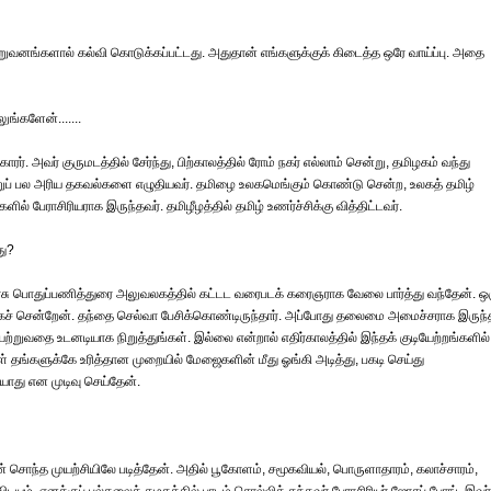
 நிறுவனங்களால் கல்வி கொடுக்கப்பட்டது. அதுதான் எங்களுக்குக் கிடைத்த ஒரே வாய்ப்பு. அதை
ங்களேன்.......
ரர். அவர் குருமடத்தில் சேர்ந்து, பிற்காலத்தில் ரோம் நகர் எல்லாம் சென்று, தமிழகம் வந்து
பெற்றுப் பல அரிய தகவல்களை எழுதியவர். தமிழை உலகமெங்கும் கொண்டு சென்ற, உலகத் தமிழ்
் பேராசிரியராக இருந்தவர். தமிழீழத்தில் தமிழ் உணர்ச்சிக்கு வித்திட்டவர்.
து?
சு பொதுப்பணித்துரை அலுவலகத்தில் கட்டட வரைபடக் கரைஞராக வேலை பார்த்து வந்தேன். ஒ
ர்க்கச் சென்றேன். தந்தை செல்வா பேசிக்கொண்டிருந்தார். அப்போது தலைமை அமைச்சராக இருந்
யேற்றுவதை உடனடியாக நிறுத்துங்கள். இல்லை என்றால் எதிர்காலத்தில் இந்தக் குடியேற்றங்களில்
் தங்களுக்கே உரித்தான முறையில் மேஜைகளின் மீது ஓங்கி அடித்து, பகடி செய்து
ாது என முடிவு செய்தேன்.
. என் சொந்த முயற்சியிலே படித்தேன். அதில் பூகோளம், சமூகவியல், பொருளாதாரம், கலாச்சாரம்,