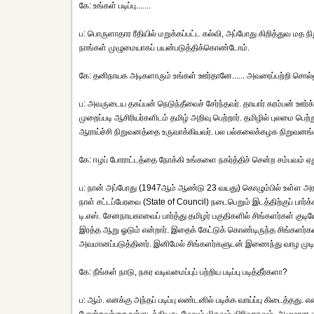
கே: உங்கள் படிப்பு.......
ப: பொருளாதார ரீதியில் மறுக்கப்பட்ட கல்வி, அப்போது கிறித்துவ மத
நாங்கள் முழுமையாகப் பயன்படுத்திக்கொண்டோம்.
கே: தனிநாயக அடிகளாரும் உங்கள் ஊர்தானே...... அவரைப்பற்றி சொல்லு
ப: அவருடைய தகப்பன் நெடுந்தீவைச் சேர்ந்தவர். தாயார் கரம்பன் ஊர்க்கா
முறைப்படி ஆசிரியர்களிடம் தமிழ் அறிவு பெற்றார். தமிழில் புலமை 
ஆராய்ச்சி நிறுவனத்தை உருவாக்கியவர். பல பல்கலைக்கழக நிறுவனங்களில
கே: ஈழப் போராட்டத்தை நோக்கி உங்களை நகர்த்திச் சென்ற சம்பவம் ஏ
ப: நான் அப்போது (1947ஆம் ஆண்டு 23 வயது) கொழும்பில் உள்ள அர
நாள் சட்டப்பேரவை (State of Council) நடைபெறும் இடத்திற்குப் பா
டி.எஸ். சேனநாயகாவைப் பார்த்து தமிழர் பகுதிகளில் சிங்களர்கள் குடி
இரத்த ஆறு ஓடும் என்றார். இதைக் கேட்டுக் கொண்டிருந்த சிங்களர்கள
அவமானப்படுத்தினர். இனிமேல் சிங்களர்களுடன் இணைந்து வாழ முடிய
கே: நீங்கள் நாடு, நகர வடிவமைப்புப் பற்றிய படிப்பு படித்தீர்களா?
ப: ஆம். எனக்கு அந்தப் படிப்பு லண்டனில் படிக்க வாய்ப்பு கிடைத்தது