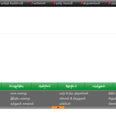
தமிழ்த் தேடுபொறி
வானொலி
தமிழ் அகராதி்
திருமணங்கள்
புத்
பொதுஅறிவு
ஆன்மிகம்
ஜோதிடம்
மருத்துவம்
உலக வரலாறு
புகழ் பெற்ற புத்தகங்கள்
நீதிக
இந்திய வரலாறு
பரிசுகள் & விருதுகள்
சிறுவ
தத்துவக் கதைகள்
புவியியல்
விளை