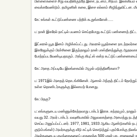
பிள்ளைகளைச் சிறு வயதிலிருந்தே இசை, நடனம், சிற்பம். இலக்கியம
வைக்கவேண்டும். தமிழனின் கலை, இசை எல்லாம் சீரழிந்துவிட்டன. ம
கே: உங்கள் கூட்டுப்பண்ணை பற்றிக் கூறுங்களேன்......
ப: நான் இசுரேல் நாட்டில் பயணம் செய்தபோது கூட்டுப் பண்ணைத் திட்டம்
இட்லரால் யூத இனம் அழிக்கப்பட்டது. அவரால் யூதர்களை நாடற்றவர்கள
இசுரேலுக்கும் பிரச்சினை இருந்தாலும் நான் பாஸ்தீனத்துக்கு ஆதரவா
போற்றப்படவேண்டியதாகும். அங்கு கிபுட்ஸ் என்ற கூட்டுப் பண்ணையைப் 
கே: அதை அப்படியே இலங்கையில் அமுல் படுத்தினீர்களா?
ப: 1971இல் அதைத் தொடங்கினேன். ஆனால் அந்தத் திட்டம் தோற்றுப
உள்ள தொண்டர்களுக்கு இல்லாமற் போனது.
கே: பிறகு?
ப: எங்களுடைய மண்ணுக்கேற்றவாறு டாக்டர் இராசு. சுந்தரமும், நானு
வயது 32. அவர் டாக்டர். வவுனியாவில் அலுவலகத்தை அமைத்து நடத்தி 
செய்ய அனுப்பப்பட்டனர். 1977, 1981, 1933 ஆகிய ஆண்டுகளில் நட
குடும்பங்கள்) அவர்களுக்கு வீடு கட்டிக் கொடுத்துப் புறம்போக்கு நி
அவர்களுடைய குழந்தைகளைப் பாதுகாக்க 500 பாலர் பாட சாலைகள் நடத்த