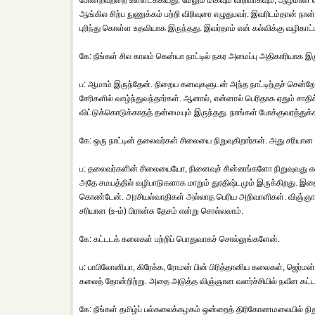
போன்றவற்றை உள்ளடக்கியது. மேலும் மிகவும் விரிவாகவும், ஆழமான விட
ஆங்கில சிற்ப நுணுக்கம் பற்றி விரிவுரை எழுதுபவர். இவரிடம்தான் ந
புரிந்து கொள்ள உதவியாக இருந்தது. இவர்தாம் என் கல்விக்கு வழிகாட்டி.
கே: நீங்கள் சில காலம் கென்யா நாட்டில் நகர அமைப்பு அதிகாரியாக இருந்த
ப: ஆமாம் இருந்தேன். நிறைய கனவுகளுடன் அந்த நாட்டிற்குச் சென்றேன
சேரிகளில் வாழ்ந்துவந்தார்கள். ஆனால், என்னால் பெரிதாக ஏதும் சா
விட்டுக்கொடுக்காதத் தன்மையும் இருந்தது. நாங்கள் போக்குவரத்துக
கே: ஒரு நாட்டின் தலைவர்கள் சிலையை நிறுவுகிறார்கள். அது சரியான
ப: தலைவர்களின் சிலையையோ, நினைவுச் சின்னங்களோ நிறுவுவது என்ப
அதே சமயத்தில் வழிபாடுகளாக மாறும் துரதிஷ்டமும் இருக்கிறது. இத
கொண்டேன். அரசியல்வாதிகள் அல்லாத பெரிய அறிவாளிகள். விஞ்ஞானிக
சரியான (உ-ம்) பிரான்சு தேசம் என்று சொல்லலாம்.
கே: கட்டடக் கலைகள் பற்றிப் பொதுவாகச் சொல்லுங்களேன்.
ப: பாபிலோனியா, கிரேக்க, ரோமன் பின் பிரித்தானிய கலைகள், ஜெர்மன்
கலைத் தோன்றிற்று. அதை அடுத்த விஞ்ஞான வளர்ச்சியில் நவீன கட்
கே: நீங்கள் தமிழ்ப் பல்கலைக்கழகம் ஒன்றைத் திரிகோணமலையில் நிறுவின