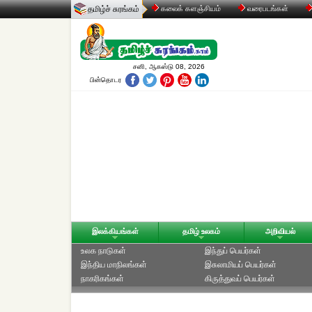
தமிழ்ச் சுரங்கம்
கலைக் களஞ்சியம்
வரைபடங்கள்
சனி, ஆகஸ்டு 08, 2026
பின்தொடர
இலக்கியங்கள்
தமிழ் உலகம்
அறிவியல்
உலக நாடுகள்
இந்துப் பெயர்கள்
இந்திய மாநிலங்கள்
இசுலாமியப் பெயர்கள்
நாகரிகங்கள்
கிருத்துவப் பெயர்கள்