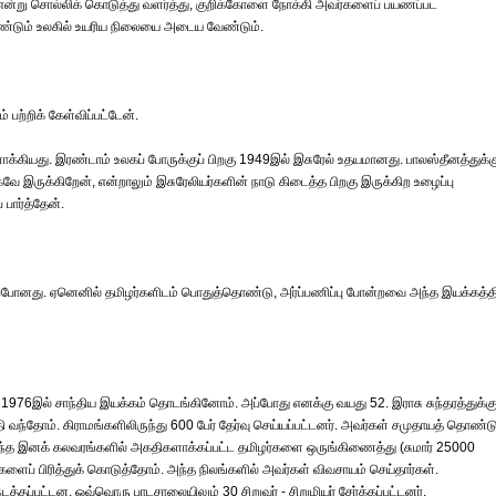
் என்று சொல்லிக் கொடுத்து வளர்த்து, குறிக்கோளை நோக்கி அவர்களைப் பயணப்பட
ீண்டும் உலகில் உயரிய நிலையை அடைய வேண்டும்.
 பற்றிக் கேள்விப்பட்டேன்.
ாக்கியது. இரண்டாம் உலகப் போருக்குப் பிறகு 1949இல் இசுரேல் உதயமானது. பாலஸ்தீனத்துக்க
கவே இருக்கிறேன், என்றாலும் இசுரேலியர்களின் நாடு கிடைத்த பிறகு இருக்கிற உழைப்பு
பார்த்தேன்.
்போனது. ஏனெனில் தமிழர்களிடம் பொதுத்தொண்டு, அர்ப்பணிப்பு போன்றவை அந்த இயக்கத்தி
ம் 1976இல் சாந்திய இயக்கம் தொடங்கினோம். அப்போது எனக்கு வயது 52. இராசு சுந்தரத்துக்க
வந்தோம். கிராமங்களிலிருந்து 600 பேர் தேர்வு செய்யப்பட்டனர். அவர்கள் சமுதாயத் தொண்ட
ந்த இனக் கலவரங்களில் அகதிகளாக்கப்பட்ட தமிழர்களை ஒருங்கிணைத்து (சுமார் 25000
லங்களைப் பிரித்துக் கொடுத்தோம். அந்த நிலங்களில் அவர்கள் விவசாயம் செய்தார்கள்.
ப்பட்டன. ஒவ்வொரு பாடசாலையிலும் 30 சிறுவர் - சிறுமியர் சேர்க்கப்பட்டனர்.