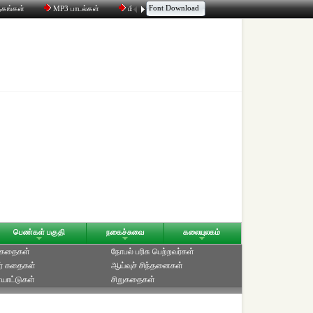
Font Download
தகங்கள்
MP3 பாடல்கள்
மின்னஞ்சல்
திரட்டி
உரையாடல்
பெண்கள் பகுதி
நகைச்சுவை
கலையுலகம்
் கதைகள்
நோபல் பரிசு‎ பெற்றவர்‎கள்
ர் கதைகள்
ஆய்வுச் சிந்தனைகள்
யாட்டுகள்
சிறுகதைகள்