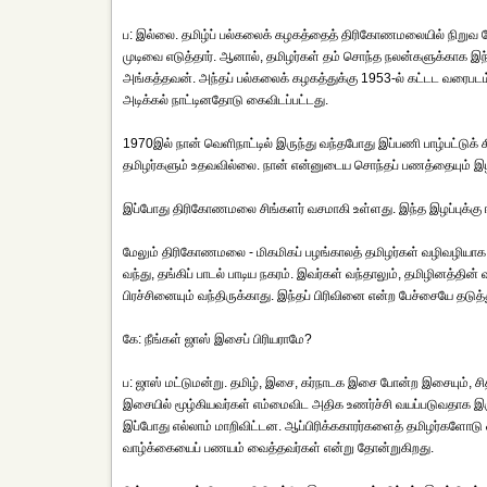
ப: இல்லை. தமிழ்ப் பல்கலைக் கழகத்தைத் திரிகோணமலையில் நிறுவ வே
முடிவை எடுத்தார். ஆனால், தமிழர்கள் தம் சொந்த நலன்களுக்காக இ
அங்கத்தவன். அந்தப் பல்கலைக் கழகத்துக்கு 1953-ல் கட்டட வரைபடம
அடிக்கல் நாட்டினதோடு கைவிடப்பட்டது.
1970இல் நான் வெளிநாட்டில் இருந்து வந்தபோது இப்பணி பாழ்பட்டுக் 
தமிழர்களும் உதவவில்லை. நான் என்னுடைய சொந்தப் பணத்தையும் இ
இப்போது திரிகோணமலை சிங்களர் வசமாகி உள்ளது. இந்த இழப்புக்கு ஈ
மேலும் திரிகோணமலை - மிகமிகப் பழங்காலத் தமிழர்கள் வழிவழியாக வ
வந்து, தங்கிப் பாடல் பாடிய நகரம். இவர்கள் வந்தாலும், தமிழினத்தின
பிரச்சினையும் வந்திருக்காது. இந்தப் பிரிவினை என்ற பேச்சையே தடு
கே: நீங்கள் ஜாஸ் இசைப் பிரியராமே?
ப: ஜாஸ் மட்டுமன்று. தமிழ், இசை, கர்நாடக இசை போன்ற இசையும், சித்
இசையில் மூழ்கியவர்கள் எம்மைவிட அதிக உணர்ச்சி வயப்படுவதாக இருந
இப்போது எல்லாம் மாறிவிட்டன. ஆப்பிரிக்ககாரர்களைத் தமிழர்களோடு
வாழ்க்கையைப் பணயம் வைத்தவர்கள் என்று தோன்றுகிறது.