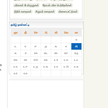
பரிசுகள் & விருதுகள்
நோபல் பரிசு‎ பெற்றோர்‎கள்
நீதிக் கதைகள்
சிறுவர் கதைகள்
விளையாட்டுகள்
தமிழ் நாள்காட்டி
ஞா
தி்
செ
அ
வி
வெ
கா
௧
௨
௩
௪
௫
௬
௭
௮
௯
௰
௰௧
௰௨
௰௩
௰௪
௰௫
௰௬
௰௭
௰௮
௰௯
௨௰
௨௧
௨௨
ரு
௨௩
௨௪
௨௫
௨௬
௨௭
௨௮
௨௯
த
௩௰
௩௧