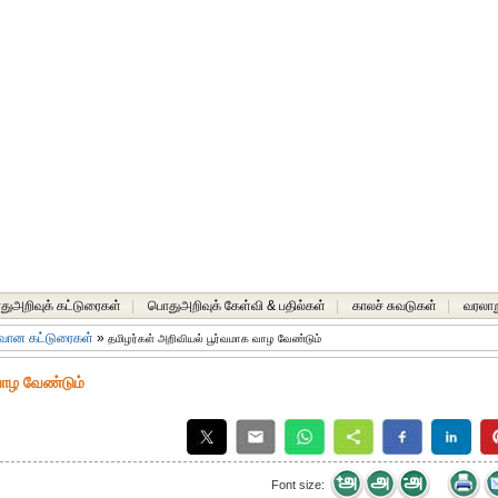
ுஅறிவுக் கட்டுரைகள்
|
பொதுஅறிவுக் கேள்வி & பதில்கள்
|
காலச் சுவடுகள்
|
வரலாற
வான கட்டுரைகள்
»
தமிழர்கள் அறிவியல் பூர்வமாக வாழ வேண்டும்
வாழ வேண்டும்
Font size: