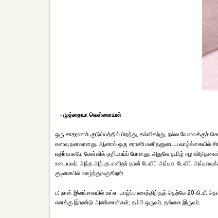
- முத்தையா வெள்ளையன்
ஒரு சாதரணக் குடும்பத்தில் பிறந்து, கல்விகற்று, நல்ல வேலைக்குச் ச
கனவு நனவானது. ஆனால் ஒரு சராசரி மனிதனுடைய வாழ்க்கையில் சிங்கள
எதிர்காலமே கேள்விக் குறியாய்ப் போனது. அதுவே தமிழ் ஈழ விடுதலைக
உடையவர். அந்த அற்புத மனிதர் தான் டேவிட் அய்யா. டேவிட் அய்யாவ
குடிசையில் வாழ்ந்துவருகிறார்.
ப: நான் இலங்கையில் உள்ள யாழ்ப்பாணத்திற்குத் தெற்கே 20 கி.மீ. த
எனக்கு இரண்டு அண்ணன்கள்; தம்பி ஒருவர்; தங்கை இருவர்.