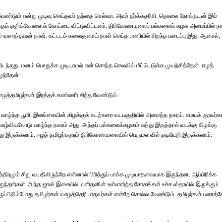
ண்டும் என்று முடிவு செய்தவர் தந்தை செல்வா. அவர் தீர்க்கதரிசி. தொலை நோக்குடன் இம்
ந்தக் குறிக்கோளைக் கோட்டை விட்டுவிட்டனர். திரிகோணமலைப் பல்கலைக் கழக அமைப்பில் ந
் வரைந்தவன் நான். கட்டடக் கலைஞனாய் நான் செய்த பணியில் சிறந்த படைப்பு இது. ஆனால்,
கிடந்தது. மனம் பொறுக்க முடியாமல் என் சொந்த செலவில் மீட்டெடுக்க முயற்சித்தேன். ஈழத்
ழந்தேன்.
ழத்தமிழர்கள் இரத்தக் கண்ணீர் சிந்த வேண்டும்.
ாழ்ந்த பூமி. இலங்கையின் கிழக்குக் கடற்கரை வடபகுதியில் அமைந்த நகரம். சமயக் குரவர்க
் வாழ்வியலோடு வாழ்ந்த நகரம் அது. அந்தப் பல்கலைக்கழகம் வந்து இருந்தால் வடக்கு கிழக்கு
த்து இருக்கலாம். ஈழத் தமிழர்களும் திரிகோணமலையில் பெருமளவில் குடியேறி இருக்கலாம்.
திரமும் சிறு வயதிலிருந்தே என்னால் பிரித்துப் பாக்க முடியாதவையாக இருந்தன. ஆப்பிரிக்க
்தார்கள். அந்த ஜாஸ் இசையில் மனிதனின் உள்ளார்ந்த சோகங்கள் உச்ச ஸ்தாயில் இருக்கும்.
 ஒப்பிடும்போது தமிழர்கள் வாழத்தெரியாதவர்கள் என்றே சொல்ல வேண்டும். தமிழர்கள் பணத்