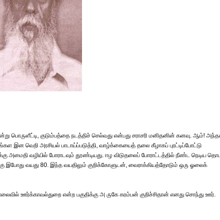
ென்று பொருளீட்டி, குடும்பத்தை நடத்திச் செல்வது என்பது சராசரி மனிதனின் கனவு. ஆம்! அந்த
 இன வெறி அரசியல் பாடாய்ப்படுத்தி, வாழ்க்கையைத் தலை கீழாகப் புரட்டிப்போட்டு
்கு அமைதி வழியில் போராடவும் தூண்டியது. ஈழ விடுதலைப் போராட்டத்தில் நீண்ட நெடிய தொடர
ுக்கு இபோது வயது 80. இந்த வயதிலும் குறிக்கோளுடன், வைராக்கியத்தோடும் ஒரு ஓலைக்
ொலைவில் ஊர்க்காவல்துறை என்ற பகுதிக்கு அ ருகே கரம்பன் குறிச்சிதான் எனது சொந்து ஊர்.