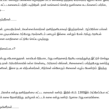
யம். எனக்குப் பல்கலைக் கழகத்தில் பாடம் சொல்லித் தந்தவர் பேராசிரியர் ஜோசப் போங். இவர்
ான் கட்டடகலையைப் பற்றிப் படித்தேன். நான் உலகெலாம் சென்ற நுண்கலை கூடங்களைப் பார்க்க,
....
ீர்கள்........
். முகமதியர்கள், வெள்ளைக்காரர்கள் தனித்தனியாகவும் இருந்தார்கள். ஆப்பிரிக்கா மக்கள்
திக்க முடியவில்லை அப்போது அவர்களிடம் பணமும் இல்லை. என்றும் போல் அங்கு அரசியல்
்கான வசதிகளை மட்டுமே செய்ய முடிந்தது.
 நிலைப்பாடா?
து சரியானதுதான். உளவியல் ரீதியாக, அது மனிதனைத் தேசிய வாதத்துக்கு இட்டுச் செல்லும
ை நான் அமெரிக்காவில் உள்ள கென்னடி, அபிரகாம் லிங்கன், சிலைகளைப் பார்த்தபோது உணர்ந்த
ள், இசை நடன விற்பன்னர்கள், சிற்பிகள் எல்லோரும் சிலைகள் எழுப்ப வேண்டும். இதற்கு
 ,பிரான்சு என்று தனித்தன்மை கட்டட கலைகள் உண்டு. இதில் கி.பி. 1300இல் அய்ரோப்பியா கட
டக் கலை தோன்றிற்று. தமிழகக் கட்டடக் கலை என்று உண்டு ஆனால அது வளரவில்லை.
ீர்கள்.........