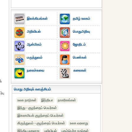
இலக்கியங்கள்
தமிழ் உலகம்
அறிவியல்
பொதுஅறிவு
ஆன்மிகம்
ஜோதிடம்
மருத்துவம்
பெண்கள்
நகைச்சுவை
கலைகள்
க்
பொது அறிவுக் களஞ்சியம்
்பு
உலக நாடுகள்
இந்தியா
நாகரிகங்கள்
இந்து - குழந்தைப் பெயர்கள்
இசுலாமியக் குழந்தைப் பெயர்கள்
கிருத்துவம் - குழந்தைப் பெயர்கள்
உலக வரலாறு
இந்திய வரலாறு
புவியியல்
புகழ்பெற்ற நூல்கள்