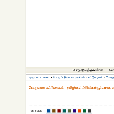
பொதுஅறிவுத் தகவல்கள்
|
பொத
முதன்மை பக்கம்
»
பொது அறிவுக் களஞ்சியம்
»
கட்டுரைகள்
»
பொது
பொதுவான கட்டுரைகள் - தமிழர்கள் அறிவியல் பூர்வமாக 
Font color: