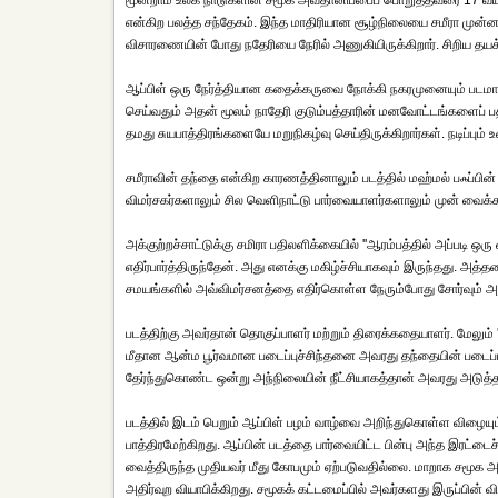
மூன்றாம் உலக நாடுகளின் சமூக அவதானிப்பைப் பொறுத்தவரை 17 வயத
என்கிற பலத்த சந்தேகம். இந்த மாதிரியான சூழ்நிலையை சமீரா முன்னம
விசாரணையின் போது நதேரியை நேரில் அணுகியிருக்கிறார். சிறிய தயக்கத்த
ஆப்பிள் ஒரு நேர்த்தியான கதைக்கருவை நோக்கி நகரமுனையும் படமா
செய்வதும் அதன் மூலம் நாதேரி குடும்பத்தாரின் மனவோட்டங்களைப் ப
தமது சுயபாத்திரங்களையே மறுநிகழ்வு செய்திருக்கிறார்கள். நடிப்பு
சமீராவின் தந்தை என்கிற காரணத்தினாலும் படத்தில் மஹ்மல் பஃப்பின் 
விமர்சகர்களாலும் சில வெளிநாட்டு பார்வையாளர்களாலும் முன் வைக்கப
அக்குற்றச்சாட்டுக்கு சமிரா பதிலளிக்கையில் ''ஆரம்பத்தில் அப்படி 
எதிர்பார்த்திருந்தேன். அது எனக்கு மகிழ்ச்சியாகவும் இருந்தது. அத
சமயங்களில் அவ்விமர்சனத்தை எதிர்கொள்ள நேரும்போது சோர்வும் அட
படத்திற்கு அவர்தான் தொகுப்பாளர் மற்றும் திரைக்கதையாளர். மேலும் '
மீதான ஆன்ம பூர்வமான படைப்புச்சிந்தனை அவரது தந்தையின் படைப்பு
தேர்ந்துகொண்ட ஒன்று அந்நிலையின் நீட்சியாகத்தான் அவரது அடுத்த
படத்தில் இடம் பெறும் ஆப்பிள் பழம் வாழ்வை அறிந்துகொள்ள விழையும
பாத்திரமேற்கிறது. ஆப்பின் படத்தை பார்வையிட்ட பின்பு அந்த இரட்ட
வைத்திருந்த முதியவர் மீது கோபமும் ஏற்படுவதில்லை. மாறாக சமூக 
அதிர்வுற வியாபிக்கிறது. சமூகக் கட்டமைப்பில் அவர்களது இருப்பின் வ