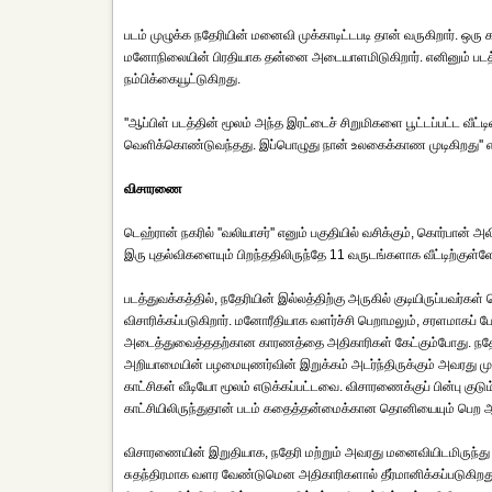
படம் முழுக்க நதேரியின் மனைவி முக்காடிட்டபடி தான் வருகிறார். ஒர
மனோநிலையின் பிரதியாக தன்னை அடையாளமிடுகிறார். எனினும் படத்தின்
நம்பிக்கையூட்டுகிறது.
''ஆப்பிள் படத்தின் மூலம் அந்த இரட்டைச் சிறுமிகளை பூட்டப்பட்ட வீட
வெளிக்கொண்டுவந்தது. இப்பொழுது நான் உலகைக்காண முடிகிறது'' என்
விசாரணை
டெஹ்ரான் நகரில் ''வலியாசர்'' எனும் பகுதியில் வசிக்கும், கொர்பா
இரு புதல்விகளையும் பிறந்ததிலிருந்தே 11 வருடங்களாக வீட்டிற்குள்
படத்துவக்கத்தில், நதேரியின் இல்லத்திற்கு அருகில் குடியிருப்பவர்
விசாரிக்கப்படுகிறார். மனோரீதியாக வளர்ச்சி பெறாமலும், சரளமாகப் 
அடைத்துவைத்ததற்கான காரணத்தை அதிகாரிகள் கேட்கும்போது. நதேரி த
அறியாமையின் பழமையுணர்வின் இறுக்கம் அடர்ந்திருக்கும் அவரது முகத்த
காட்சிகள் வீடியோ மூலம் எடுக்கப்பட்டவை. விசாரணைக்குப் பின்பு குடும்
காட்சியிலிருந்துதான் படம் கதைத்தன்மைக்கான தொனியையும் பெற ஆர
விசாரணையின் இறுதியாக, நதேரி மற்றும் அவரது மனைவியிடமிருந்து இர
சுதந்திரமாக வளர வேண்டுமென அதிகாரிகளால் தீர்மானிக்கப்படுகிறது.