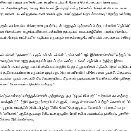
லிகளாக ரக்ஷன் பானி-எடெமத், தஷ்மினா மிலானி போன்ற பெண்படைப்பாளர்கள் வலம்
ஃப் அரங்கேறுகிறார். வெறுமனே பெண் இயக்குநர் என்ற நிலையில் பின்தங்கி விடாமல், உலக
ா, ஈரானிய பெண்ணுரிமை சினிமாவின் புதிய சகாப்தத்தின் தொடக்கமாகவும் தோற்றமளிக்கிறா
முதல் படைப்பையே பரிசோதனை முயற்சியுடன் அணுகும் ஆற்றலைப் பெற்ற, சமீராவின் ''ஆப்பிள்''
கான திரைக்கதை எழுதப்படவில்லை. சமீராவின் தந்தையும், உலகப்புகழ்பெற்ற ஈரானிய திரைப்பட
 நேரடிக் காட்சிகளின் வழியாக உருவாகும் கதைத்தளமுமே சமீராவின் படைப்புக்களத்திற்கு
ஸ்டமியின் ''குளோசப்'' படமும் மஷ்மல் பஃப்பின் ''மூவ்மெண்ட் ஆப் இன்னோ சென்ஸ்" மற்றும் ''ச
 கலாபூர்வமான அணுகு முறையில் நேரடிப்பதிவு செய்த படங்கள். ஆப்பிள் படத்திற்கு இவை
ஷ்மல் பஃப்பும் தமது படைப்பிலக்கிய வரலாற்றில் பெற்ற அனுபவங்கள் அதிகம். அதன் வழியே
சிறந்த திரைப்படங்களை உருவாக்க முடிந்தது. ஆனால் சமிராவின் பரிசோதனை முயற்சி, அத்தகை
டியதல்ல. முதல் படைப்பிலேயே பெண்ணுரிமை மீது கண்மூடித்தனமாக தொடுக்கப்படும் ஒடுக்கு
மனசாட்சியமாகவும் விரிவு கொள்கிறது."
ழ்வொன்றைப் பார்த்துக் கொண்டிருந்தபோது, ஒரு ''நியூஸ் ரிப்போர்ட்'' சமீராவின் கவனத்தை
ிட, படமாக்கும் திட்டத்தில் தனது தந்தையிடம் அணுகி, அவரது கேமராவைப் பெற்றுக் கொண்டார். ''பி
் - குறுகிய காலத்தில் அரசிடமிருந்து ''பிலிம் ரோல்'' பெற முடியாத நிலையில் - தந்தை அவரது
 ''வலியாசர்'' பகுதிக்கு தனது சிறிய படக் குழுவினரோடு சமிரா பயணப்பட்டிருக்கிறார். முதலில்
ம்பிக்கை அளிக்கவில்லை.