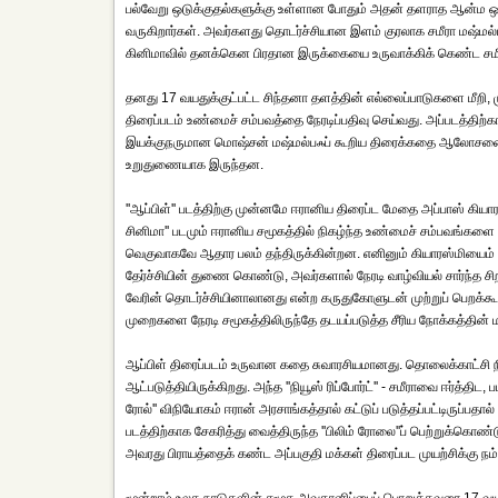
பல்வேறு ஒடுக்குதல்களுக்கு உள்ளான போதும் அதன் தளராத ஆன்ம ஒ
வருகிறார்கள். அவர்களது தொடர்ச்சியான இளம் குரலாக சமீரா மஷ்மல்ப
கினிமாவில் தனக்கென பிரதான இருக்கையை உருவாக்கிக் கெண்ட சமீர
தனது 17 வயதுக்குட்பட்ட சிந்தனா தளத்தின் எல்லைப்பாடுகளை மீறி, 
திரைப்படம் உண்மைச் சம்பவத்தை நேரடிப்பதிவு செய்வது. அப்படத்திற்
இயக்குநருமான மொஷ்சன் மஷ்மல்பஃப் கூறிய திரைக்கதை ஆலோசனையும்,
உறுதுணையாக இருந்தன.
''ஆப்பிள்'' படத்திற்கு முன்னமே ஈரானிய திரைப்ட மேதை அப்பாஸ் கியார
சினிமா'' படமும் ஈரானிய சமூகத்தில் நிகழ்ந்த உண்மைச் சம்பவங்களை
வெகுவாகவே ஆதார பலம் தந்திருக்கின்றன. எனினும் கியாரஸ்மியைம் ம
தேர்ச்சியின் துணை கொண்டு, அவர்களால் நேரடி வாழ்வியல் சார்ந்த 
வேரின் தொடர்ச்சியினாலானது என்ற கருதுகோளுடன் முற்றுப் பெறக்கூ
முறைகளை நேரடி சமூகத்திலிருந்தே தடயப்படுத்த சீரிய நோக்கத்தின் 
ஆப்பிள் திரைப்படம் உருவான கதை சுவாரசியமானது. தொலைக்காட்சி நிக
ஆட்படுத்தியிருக்கிறது. அந்த ''நியூஸ் ரிப்போர்ட்'' - சமீராவை ஈர்த்த
ரோல்'' விநியோகம் ஈரான் அரசாங்கத்தால் கட்டுப் படுத்தப்பட்டிருப்பதால
படத்திற்காக சேகரித்து வைத்திருந்த ''பிலிம் ரோலை''ப் பெற்றுக்கொண்டு
அவரது பிராயத்தைக் கண்ட அப்பகுதி மக்கள் திரைப்பட முயற்சிக்கு ந