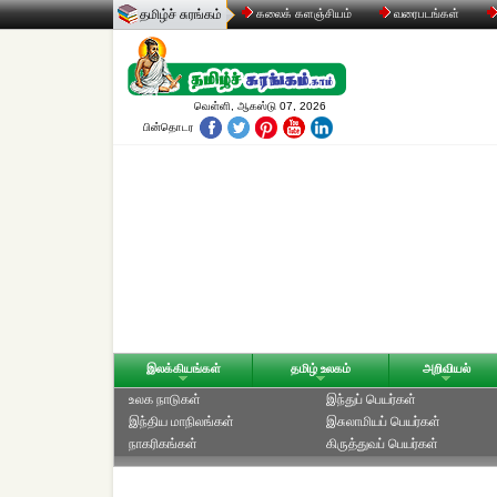
தமிழ்ச் சுரங்கம்
கலைக் களஞ்சியம்
வரைபடங்கள்
வெள்ளி, ஆகஸ்டு 07, 2026
பின்தொடர
இலக்கியங்கள்
தமிழ் உலகம்
அறிவியல்
உலக நாடுகள்
இந்துப் பெயர்கள்
இந்திய மாநிலங்கள்
இசுலாமியப் பெயர்கள்
நாகரிகங்கள்
கிருத்துவப் பெயர்கள்