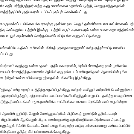
ு என்பது அறியாமை மிக்க சிறார் வயதுதான். அதிலும் சமீரா ஒரு பெண். அவரால் இயலுமா
ே எதிர் பார்த்திருந்தார் அந்த அனுமானங்களை உதாசீனப்படுத்தி, பொது நலத்துறையின்
ிற்குப்பின் முதியவரால் படப்பிடிப்பு ஒப்புக் கொள்ளப்பட்டது.
க உருவாக்கப்படவில்லை. கேமராவுக்கு முன்னே நடைபெறும் தன்னிச்சையான காட்சிகளைப் பதி
திவு செய்வதுமே படத்தின் இலக்கு. படத்தில் வரும் அனைவரும் உண்மையான கதாபாத்திரங்கள்
ம் உரையாடலும் அவர்களின் சொந்த வெளிப்பாட்டுடனே அணுகப்பட்டுள்ளது.
பங்களிப்பே அதிகம். சமீராவின் பங்கேற்பு குறைவானதுதான்'' என்ற குற்றச்சாட்டு ஈரானிய
் பட்டது.
ஒரு விமர்சனம் எழுந்தது உண்மைதான் - குறிப்பாக ஈரானில், அவ்விமர்சனத்தை நான் முன்னமே
்தகைய விமர்சனத்திற்கு காரணமே ஆப்பிள் ஒரு நல்ல படம் என்பதால்தான். ஆனால் பின்பு சில
ைந்தேன் உண்மையில் எனது தந்தையின் பங்களிப்பு இருக்கிறது.
'தந்தை'' என்ற உறவும் படத்திற்கு உதவியிருக்கிறது என்றார். எனினும் சமீராவின் பெண்ணுரிமை
 முறையிலிருந்தும், மற்ற ஈரானிய படைப்பாளர்களிடமிருந்தும் மாறுபட்ட, தனித்த பாதையினை
டுத்த திரைப்படங்கள் சமூக நலன்மிக்க சாட்சியங்களாக உலக அரங்கில் வலம் வருகின்றன.
் ஆவலின் குறியீடு. மேலும் பெண்ணுணர்வின் விழிப்பைத் தூண்டும் குறியீடாகவும்
ைச் சிறுமிகளின் மீது வெறும் பரிதாப உணர்வு நமக்கு ஏற்படுவதில்லை. அவர்களை அடைத்து
அரணுக்குள் சிக்கிக் கொண்ட பெண்களது சிதைவுற்ற வாழ்வு பார்வையாளரது எண்ணப்பரப்பில்
ிளிம்புநிலை குறித்த மீள் பார்வையைக் கோருகிறது.