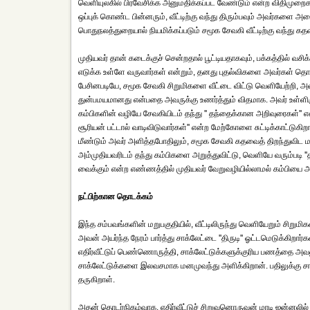
வெளியுலகில் பிரவேசிக்க அனுமதிக்கப்பட வேண்டும் என்ற விதிமுறைகள
ஒப்புக் கொண்ட பின்னரும், வீட்டிற்கு வந்து திரும்பவும் அவர்களை 
பொதுநலத்துறையால் நியமிக்கப்படும் சமூக சேவகி வீட்டிற்கு வந்து கதவு 
முதியவர் தான் கடைக்குச் சென்றதால் பூட்டியதாகவும், பக்கத்தில் வசிக்கு
எடுக்க உள்ளே வருவார்கள் என்றும், தனது புதல்விகளை அவர்கள் தொட்ட
பேசினபடியே, சமூக சேவகி சிறுமிகளை வீட்டை விட்டு வெளியேற்றி, அ
துன்பமயமானது என்பதை அவருக்கு உணர்த்தும் விதமாக. அவர் உள்ளிருந
கம்பிகளின் வழியே சேவகியிடம் தந்து '' தந்தைக்கான அறிவுரைகள்'' என
சூரியன் பட்டால் வாடிவிடுவார்கள்'' என்ற மேற்கோளை சுட்டிக்காட்டு
மீண்டும் அவர் அளித்தபோதிலும், சமூக சேவகி கதவைத் திறந்துவிட மறுத
அம்முதியவரிடம் தந்து கம்பிகளை அறுத்துவிட்டு, வெளியே வரும்படி ''த
வைக்கும் என்ற எண்ணத்தில் முதியவர் வேறுவழியில்லாமல் கம்பியை அற
நட்பிற்கான தொடக்கம்
இந்த சம்பவங்களின் மறுபகுதியில், வீட்டிலிருந்து வெளியேறும் சிறுமிகள்
அவன் அயர்ந்த நேரம் பார்த்து சாக்லேட்டை ''திருடி'' ஓட்டமெடுக்கிற
எதிர்வீட்டுப் பெண்ணொருத்தி, சாக்லேட்டுக்களுக்குரிய பணத்தை அவனுக
சாக்லேட்டுக்களை இலவசமாக மனமுவந்து அளிக்கிறான். பதிலுக்கு சா
தருகிறாள்.
அதன் தொடர்நிகழ்வாக, எதிர்வீட்டுச் சிறுவனொருவன் மாடி ஜன்னலில்