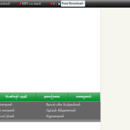
Font Download
தகங்கள்
MP3 பாடல்கள்
மின்னஞ்சல்
திரட்டி
உரையாடல்
பெண்கள் பகுதி
நகைச்சுவை
கலையுலகம்
் கதைகள்
நோபல் பரிசு‎ பெற்றவர்‎கள்
ர் கதைகள்
ஆய்வுச் சிந்தனைகள்
யாட்டுகள்
சிறுகதைகள்