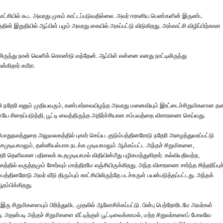
ு காட்சியில் கூட அவரது முகம் காட்டப்படுவதில்லை. அவர் ஈரானிய பெண்களின் இருண்ட
 இறுதியில் ஆப்பிள் பழம் அவரது கையில் அகப்பட்டு விடுகிறது. அக்காட்சி விழிப்பிற்கான
்டிலிருந்து நான் வெளிக் கொண்டு வந்தேன். ஆப்பிள் என்னை எனது நாட்டிலிருந்து
கிறார் சமீரா.
ன் அலி நதேரி எனும் முதியவரும், கண்பார்வையிழந்த அவரது மனைவியும் இரட்டைச்சிறுமிகளான த
ளேயே சிறைப்படுத்தி, பூட்டி வைத்திருந்த அதிர்ச்சியான சம்பவத்தை விசாரணை செய்வது.
கள் பொதுநலத்துறை அலுவலகத்தில் புகார் செய்ய. குடும்பத்தினரோடு நதேரி அழைத்துவரப்பட்டு
பேசமுடியாமலும், தன்னியல்பாக நடக்க முடியாமலும் ஆக்கப்பட்ட அந்தச் சிறுமிகளை,
ெளிவான பதிலைக் கூறமுடியாமல் விதியின்மீது பழிசுமத்துகிறார். கல்வியறிவற்ற,
ில் வருத்தமும் சோர்வும் மாத்திரமே எஞ்சியிருக்கிறது. அந்த விசாரணை சார்ந்த சித்தரிப்புக
பத்தினரோடு அவர் வீடு திரும்பும் காட்சியிலிருந்தே படச்சுருள் பயன்படுத்தப்பட்டது. அந்தக்
ம்பிக்கிறது.
ு சிறுமிகளையும் பிரித்துவிட முதலில் ஆலோசிக்கப்பட்டு. பின்பு பெற்றோரிடமே அவர்கள்
 அதன்படி அந்தச் சிறுமிகளை வீட்டிற்குள் பூட்டிவைக்காமல், மற்ற சிறுவர்களைப் போலவே