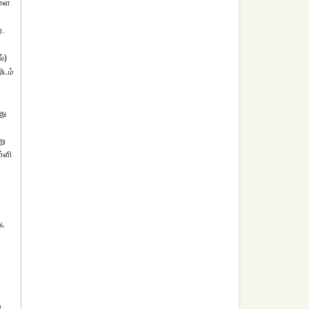
களை
்.
ல்)
ிடம்
து
று
ள்ளி
ு,
்