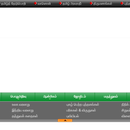
தமிழ்த் தேடுபொறி
வானொலி
தமிழ் அகராதி்
திருமணங்கள்
புத்
பொதுஅறிவு
ஆன்மிகம்
ஜோதிடம்
மருத்துவம்
உலக வரலாறு
புகழ் பெற்ற புத்தகங்கள்
நீதிக
இந்திய வரலாறு
பரிசுகள் & விருதுகள்
சிறுவ
தத்துவக் கதைகள்
புவியியல்
விளை