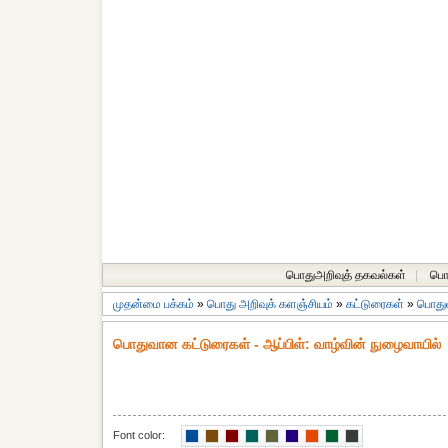
பொதுஅறிவுத் தகவல்கள்
|
பொத
முதன்மை பக்கம்
»
பொது அறிவுக் களஞ்சியம்
»
கட்டுரைகள்
»
பொது
பொதுவான கட்டுரைகள் - ஆப்பிள்: வாழ்வின் நுழைவாயில்
Font color: