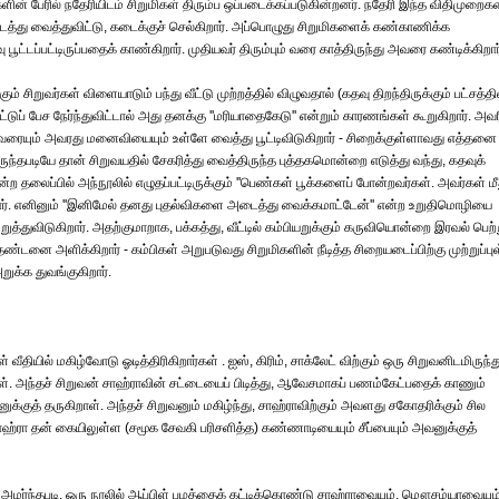
ின் பேரில் நதேரியிடம் சிறுமிகள் திரும்ப ஒப்படைக்கப்படுகின்றனர். நதேரி இந்த விதிமுறை
அடைத்து வைத்துவிட்டு, கடைக்குச் செல்கிறார். அப்பொழுது சிறுமிகளைக் கண்காணிக்க
பூட்டப்பட்டிருப்பதைக் காண்கிறார். முதியவர் திரும்பும் வரை காத்திருந்து அவரை கண்டிக்கிறார
ம் சிறுவர்கள் விளையாடும் பந்து வீட்டு முற்றத்தில் விழுவதால் (கதவு திறந்திருக்கும் பட்சத்தி
ுப் பேச நேர்ந்துவிட்டால் அது தனக்கு ''மரியாதைகேடு'' என்றும் காரணங்கள் கூறுகிறார். அவர
வரையும் அவரது மனைவியையும் உள்ளே வைத்து பூட்டிவிடுகிறார் - சிறைக்குள்ளாவது எத்தனை
்தபடியே தான் சிறுவயதில் சேகரித்து வைத்திருந்த புத்தகமொன்றை எடுத்து வந்து, கதவுக்
்ற தலைப்பில் அந்நூலில் எழுதப்பட்டிருக்கும் ''பெண்கள் பூக்களைப் போன்றவர்கள். அவர்கள் மீ
கிறார். எனினும் ''இனிமேல் தனது புதல்விகளை அடைத்து வைக்கமாட்டேன்'' என்ற உறுதிமொழியை
்துவிடுகிறார். அதற்குமாறாக, பக்கத்து, வீட்டில் கம்பியறுக்கும் கருவியொன்றை இரவல் பெற்
ண்டனை அளிக்கிறார் - கம்பிகள் அறுபடுவது சிறுமிகளின் நீடித்த சிறையடைப்பிற்கு முற்றுப்பு
ுக்க துவங்குகிறார்.
 வீதியில் மகிழ்வோடு ஓடித்திரிகிறார்கள் . ஐஸ், கிரிம், சாக்லேட் விற்கும் ஒரு சிறுவனிடமிருந்த
ார்கள். அந்தச் சிறுவன் சாஹ்ராவின் சட்டையைப் பிடித்து, ஆவேசமாகப் பணம்கேட்பதைக் காணும்
்குத் தருகிறாள். அந்தச் சிறுவனும் மகிழ்ந்து, சாஹ்ராவிற்கும் அவளது சகோதரிக்கும் சில
ஹ்ரா தன் கையிலுள்ள (சமூக சேவகி பரிசளித்த) கண்ணாடியையும் சீப்பையும் அவனுக்குத்
 அமர்ந்தபடி, ஒரு நூலில் ஆப்பிள் பழத்தைக் கட்டிக்கொண்டு சாஹ்ராவையும், மௌசம்யாவையும