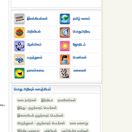
இலக்கியங்கள்
தமிழ் உலகம்
அறிவியல்
பொதுஅறிவு
ஆன்மிகம்
ஜோதிடம்
மருத்துவம்
பெண்கள்
நகைச்சுவை
கலைகள்
பொது அறிவுக் களஞ்சியம்
உலக நாடுகள்
இந்தியா
நாகரிகங்கள்
கைய
இந்து - குழந்தைப் பெயர்கள்
இசுலாமியக் குழந்தைப் பெயர்கள்
கிருத்துவம் - குழந்தைப் பெயர்கள்
உலக வரலாறு
இந்திய வரலாறு
புவியியல்
புகழ்பெற்ற நூல்கள்