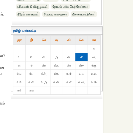
பரிசுகள் & விருதுகள்
நோபல் பரிசு‎ பெற்றோர்‎கள்
ர்.
நீதிக் கதைகள்
சிறுவர் கதைகள்
விளையாட்டுகள்
தமிழ் நாள்காட்டி
ஞா
தி்
செ
அ
வி
வெ
கா
௧
லாம்
௨
௩
௪
௫
௬
௭
௮
௯
௰
௰௧
௰௨
௰௩
௰௪
௰௫
யான
ய
௰௬
௰௭
௰௮
௰௯
௨௰
௨௧
௨௨
௨௩
௨௪
௨௫
௨௬
௨௭
௨௮
௨௯
௩௰
௩௧
லிம்