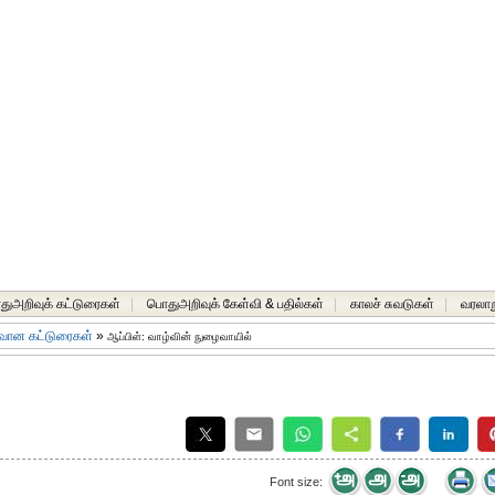
ுஅறிவுக் கட்டுரைகள்
|
பொதுஅறிவுக் கேள்வி & பதில்கள்
|
காலச் சுவடுகள்
|
வரலாற
வான கட்டுரைகள்
»
ஆப்பிள்: வாழ்வின் நுழைவாயில்
Font size: