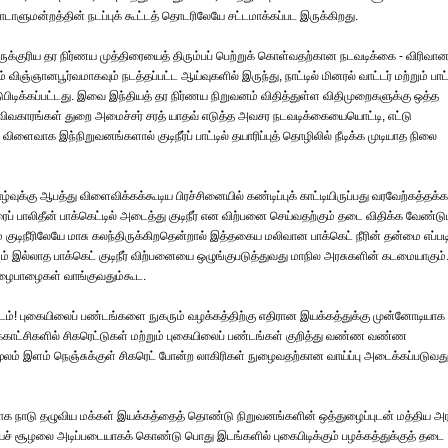
ாளுமன்றத்தின் நடப்புக் கூட்டத் தொடரிலேயே சட்டமாக்கப்பட இருக்கிறது.
ுக்குரிய தர நிர்ணய முத்திரையைத் திரும்பப் பெற்றுக் கொள்வதற்கான நடவடிக்கை - விரிவா
விஞ்ஞானபூர்வமாகவும் நடத்தப்பட்ட ஆய்வுகளில் இருந்து, நாட்டில் மினரல் வாட்டர் மற்றும் பாட்
ண்டுபிடிக்கப்பட்டது. இவை இந்தியத் தர நிர்ணய நிறுவனம் விதித்துள்ள விதிமுறைகளுக்கு ஒத்த
விவகாரங்கள் துறை அமைச்சர் சரத் யாதவ் எடுத்த அவசர நடவடிக்கையையொட்டி, எட்டு
ைவாக இந்நிறுவனங்களால் குடிநீர்ப் பாட்டில் தயாரிப்புத் தொழிலில் நீடிக்க முடியாத நிலை
்கு ஆபத்து விளைவிக்கக்கூடிய பிரச்சினையில் கண்டிப்புக் காட்டியிருப்பது வரவேற்கத்தக்
ப் பாலிதீன் பாக்கெட்டில் அடைத்து குடிநீர் என விற்பனை செய்வதற்கும் தடை விதிக்க வேண்டும
ுடிநீரிலேயே மாசு கலந்திருக்கிறதென்றால் இத்தகைய மலிவான பாக்கெட் நீரின் தன்மை எப்பட
் இல்லாத பாக்கெட் குடிநீர் விற்பனையை ஒழுங்குபடுத்துவது மாநில அரசுகளின் கடமையாகும்
, ஏழைபாழைகள் வாங்குவதும்கூட.
ட்டம்! புகையிலைப் பண்டங்களை நுகரும் வழக்கத்திற்கு எதிரான இயக்கத்துக்கு முன்னோடியாக
ைக்காட்சிகளில் சிகரெட்டுகள் மற்றும் புகையிலைப் பண்டங்கள் குறித்து வண்ண வண்ண
ூலம் இளம் நெஞ்சுக்குள் சிகரெட் போன்ற லாகிரிகள் நுழைவதற்கான வாய்ப்பு அடைக்கப்படுவத
ிராக நாடு தழுவிய மக்கள் இயக்கத்தைத் தொண்டு நிறுவனங்களின் ஒத்துழைப்புடன் மத்திய அர
யச் சூழலை அடிப்படையாகக் கொண்டு பொது இடங்களில் புகைபிடிக்கும் பழக்கத்துக்குத் தடை