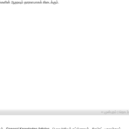
்களின் ஆதரவும் தாராளமாகக் கிடைக்கும்.
‹‹ முன்புறம்
தொடர்ச
|