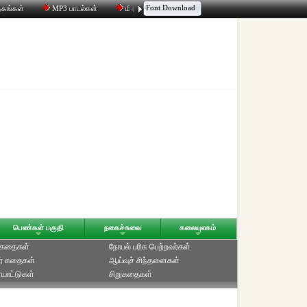
Font Download
தகங்கள்
MP3 பாடல்கள்
மின்னஞ்சல்
திரட்டி
உரையாடல்
பெண்கள் பகுதி
நகைச்சுவை
கலையுலகம்
் கதைகள்
நோபல் பரிசு‎ பெற்றவர்‎கள்
ர் கதைகள்
ஆய்வுச் சிந்தனைகள்
யாட்டுகள்
சிறுகதைகள்