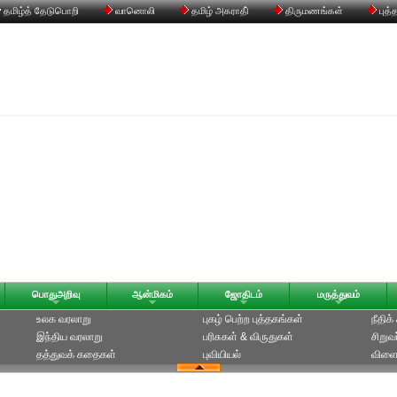
தமிழ்த் தேடுபொறி
வானொலி
தமிழ் அகராதி்
திருமணங்கள்
புத்
பொதுஅறிவு
ஆன்மிகம்
ஜோதிடம்
மருத்துவம்
உலக வரலாறு
புகழ் பெற்ற புத்தகங்கள்
நீதிக
இந்திய வரலாறு
பரிசுகள் & விருதுகள்
சிறுவ
தத்துவக் கதைகள்
புவியியல்
விளை