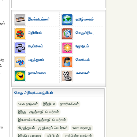
ன
இலக்கியங்கள்
தமிழ் உலகம்
டில்
அறிவியல்
பொதுஅறிவு
ஆன்மிகம்
ஜோதிடம்
மருத்துவம்
பெண்கள்
கதே.
்.
ி
நகைச்சுவை
கலைகள்
.
பொது அறிவுக் களஞ்சியம்
உலக நாடுகள்
இந்தியா
நாகரிகங்கள்
ு
இந்து - குழந்தைப் பெயர்கள்
இசுலாமியக் குழந்தைப் பெயர்கள்
சு
கிருத்துவம் - குழந்தைப் பெயர்கள்
உலக வரலாறு
இந்திய வரலாறு
புவியியல்
புகழ்பெற்ற நூல்கள்