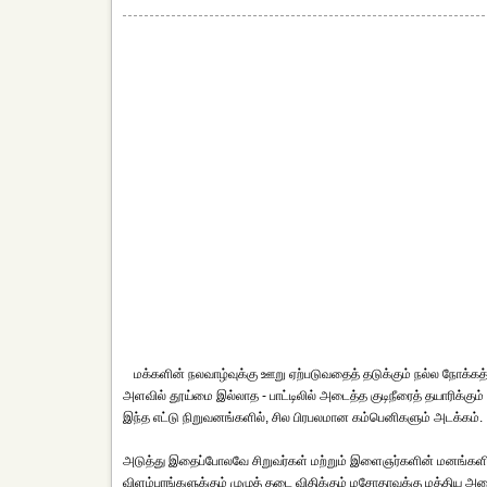
மக்களின் நலவாழ்வுக்கு ஊறு ஏற்படுவதைத் தடுக்கும் நல்ல நோக
அளவில் தூய்மை இல்லாத - பாட்டிலில் அடைத்த குடிநீரைத் தயாரிக்கும் 
இந்த எட்டு நிறுவனங்களில், சில பிரபலமான கம்பெனிகளும் அடக்கம்.
அடுத்து இதைப்போலவே சிறுவர்கள் மற்றும் இளைஞர்களின் மனங்களில்
விளம்பரங்களுக்கும் முழுத் தடை விதிக்கும் மசோதாவுக்கு மத்திய அ