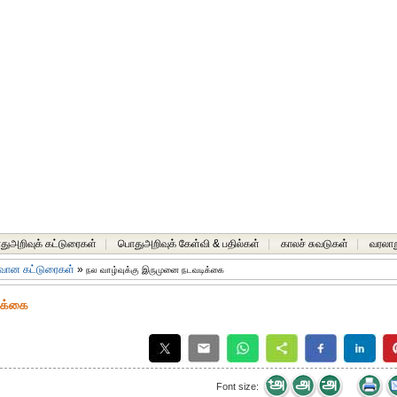
ுஅறிவுக் கட்டுரைகள்
|
பொதுஅறிவுக் கேள்வி & பதில்கள்
|
காலச் சுவடுகள்
|
வரலாற
வான கட்டுரைகள்
»
நல வாழ்வுக்கு இருமுனை நடவடிக்கை
ிக்கை
Font size: