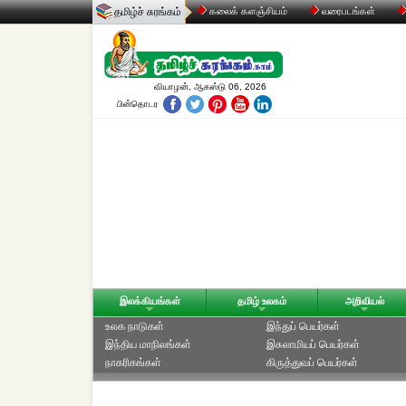
தமிழ்ச் சுரங்கம்
கலைக் களஞ்சியம்
வரைபடங்கள்
வியாழன், ஆகஸ்டு 06, 2026
பின்தொடர
இலக்கியங்கள்
தமிழ் உலகம்
அறிவியல்
உலக நாடுகள்
இந்துப் பெயர்கள்
இந்திய மாநிலங்கள்
இசுலாமியப் பெயர்கள்
நாகரிகங்கள்
கிருத்துவப் பெயர்கள்