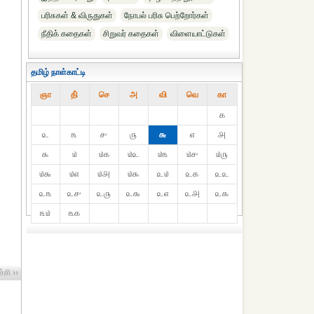
பரிசுகள் & விருதுகள்
நோபல் பரிசு‎ பெற்றோர்‎கள்
நீதிக் கதைகள்
சிறுவர் கதைகள்
விளையாட்டுகள்
தமிழ் நாள்காட்டி
ஞா
தி்
செ
அ
வி
வெ
கா
௧
௨
௩
௪
௫
௬
௭
௮
௯
௰
௰௧
௰௨
௰௩
௰௪
௰௫
௰௬
௰௭
௰௮
௰௯
௨௰
௨௧
௨௨
௨௩
௨௪
௨௫
௨௬
௨௭
௨௮
௨௯
௩௰
௩௧
்சி ››