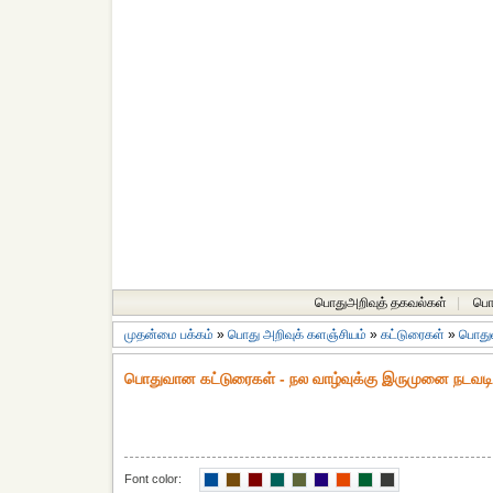
பொதுஅறிவுத் தகவல்கள்
|
பொத
முதன்மை பக்கம்
»
பொது அறிவுக் களஞ்சியம்
»
கட்டுரைகள்
»
பொது
பொதுவான கட்டுரைகள் - நல வாழ்வுக்கு இருமுனை நடவட
Font color: