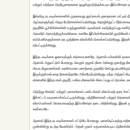
மற்றும் வர்த்தக நெறிமுறைகளை ஒழுங்குபடுத்தக்கூடிய இம்மசோதா நாட
இவ்விரு நடவடிக்கைகளில் முதலாவது தூய்மைக் குறைவான பாட்டில் நீர
ஆய்வுகளுக்குப் பிறகு மேற்கொள்ளப்படுகிறது. தொழில்நுட்ப ரீதியாகவும் 
குடிநீரில் பூச்சிக்கொல்லி மருந்துகளின் படிவங்கள் கலந்திருப்பது க
அளவில் அமைந்திருக்கவில்லை. எனவே இப்பிரச்சினையில் நுகர்வோர் 
கம்பெனிகளுக்கான தர முத்திரை விலக்கிக் கொள்ளப்படுகிறது. இதன் விள
ஏற்பட்டிருக்கிறது.
இந்நடவடிக்கை ஓரளவுக்குக் கடுமையானதே. ஆனால் மக்களின் நலவாழ்வுக
ஆனால் அதுமட்டும் போதாது. வெறும் குழாய் நீரை அல்லது குளத்து நீரை
பிரபல நிறுவனங்கள் கணிசமான பணத்தை முதலீடு செய்து தயாரிக்கும் க
இருக்குமென்பதை நினைத்தாலே அச்சமேற்படுகிறது. எந்த அத்தாட்சியும
ஏனெனில் இந்த ரகக் குடிநீர், மலிவு விலையில் கிடைப்பது மட்டுமல்ல
அடுத்து சிகரெட் மற்றும் புகையிலைப் பண்டங்கள் விளம்பரத் தடைச்ச
இச்சட்டம் வடிவமைக்கப்பட்டிருக்கிறது. பத்திரிகைகள் மற்றும் தொல
விளம்பரங்கள் பிரசுரமாவதற்கு இம்மசோதா தடை விதிக்கிறது. இதன் ம
உண்மையே.
ஆனால் இந்த நடவடிக்கைகள் மட்டுமே போதாது. புகைபிடிப்பதற்கு எத
முன்னின்று நடத்த வேண்டும். அதன் மூலம் உருவாகக்கூடிய ஆரோக்கி