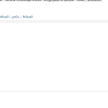
- General Knowledge Articles - பொதுஅறிவுக் கட்டுரைகள் - சிகரெட், புகையிலைப்,
பின்புறம்
|
முகப்பு
|
மேற்புறம்