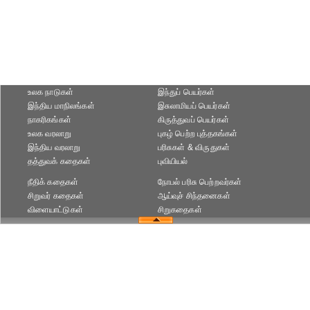
உலக நாடுகள்
இந்துப் பெயர்கள்
இந்திய மாநிலங்கள்
இசுலாமியப் பெயர்கள்
நாகரிகங்கள்
கிருத்துவப் பெயர்கள்
உலக வரலாறு
புகழ் பெற்ற புத்தகங்கள்
இந்திய வரலாறு
பரிசுகள் & விருதுகள்
தத்துவக் கதைகள்
புவியியல்
நீதிக் கதைகள்
நோபல் பரிசு‎ பெற்றவர்‎கள்
சிறுவர் கதைகள்
ஆய்வுச் சிந்தனைகள்
விளையாட்டுகள்
சிறுகதைகள்