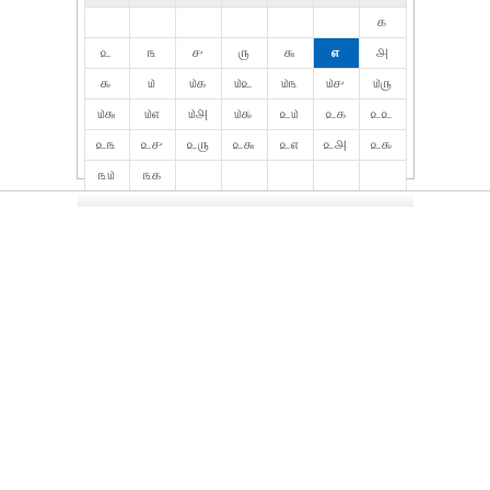
௧
௨
௩
௪
௫
௬
௭
௮
௯
௰
௰௧
௰௨
௰௩
௰௪
௰௫
௰௬
௰௭
௰௮
௰௯
௨௰
௨௧
௨௨
௨௩
௨௪
௨௫
௨௬
௨௭
௨௮
௨௯
௩௰
௩௧