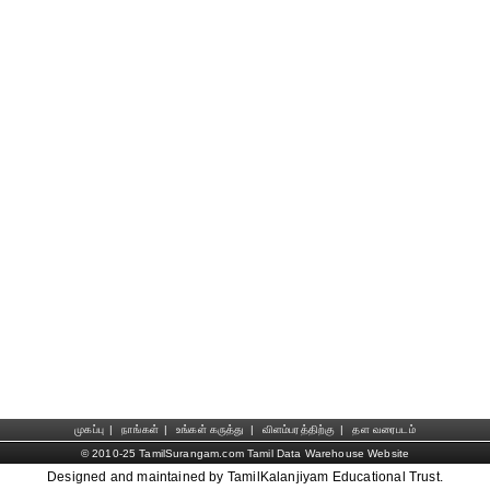
முகப்பு
|
நாங்கள்
|
உங்கள் கருத்து
|
விளம்பரத்திற்கு
|
தள வரைபடம்
© 2010-25 TamilSurangam.com Tamil Data Warehouse Website
Designed and maintained by TamilKalanjiyam Educational Trust.