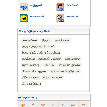
மருத்துவம்
பெண்கள்
நகைச்சுவை
கலைகள்
பொது அறிவுக் களஞ்சியம்
உலக நாடுகள்
இந்தியா
நாகரிகங்கள்
இந்து - குழந்தைப் பெயர்கள்
இசுலாமியக் குழந்தைப் பெயர்கள்
கிருத்துவம் - குழந்தைப் பெயர்கள்
உலக வரலாறு
இந்திய வரலாறு
புவியியல்
புகழ்பெற்ற நூல்கள்
பரிசுகள் & விருதுகள்
நோபல் பரிசு‎ பெற்றோர்‎கள்
நீதிக் கதைகள்
சிறுவர் கதைகள்
விளையாட்டுகள்
தமிழ் நாள்காட்டி
ஞா
தி்
செ
அ
வி
வெ
கா