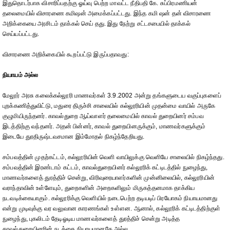
இதுதொடர்பாக விசாரிப்பதற்கு ஓய்வு பெற்ற மாவட்ட நீதிபதி கே. சுப்பிரமணியன்
தலைமையில் விசாரணை கமிஷன் அமைக்கப்பட்டது. இந்த கமி ஷன் தன் விசாரணை
அறிக்கையை அரசிடம் தாக்கல் செய் தது. இது நேற்று சட்டசபையில் தாக்கல்
செய்யப்பட்டது.
விசாரணை அறிக்கையில் கூறப்பட்டு இருப்பதாவது:
நியாயம் அல்ல
மேலூர் அரசு கலைக்கல்லூரி மாணவர்கள் 3.9.2002 அன்று தங்களுடைய வகுப்புகளைப்
புறக்கணித்துவிட்டு, மதுரை திருச்சி சாலையில் கல்லூரியின் முதன்மை வாயில் அருகே
குழுமியிருந்தனர். காவல்துறை ஆய்வாளர் தலைமையில் காவல் துறையினர் சம்பவ
இடத்திற்கு வந்தனர். அதன் பின்னர், காவல் துறையினருக்கும், மாணவர்களுக்கும்
இடையே துரதிருஷ்டவசமான இம்மோதல் நிகழ்ந்தேறியது.
சம்பவத்தின் முதற்கட்டம், கல்லூரியின் வெளி வாயிலுக்கு வெளியே சாலையில் நிகழ்ந்தது.
சம்பவத்தின் இரண்டாம் கட்டம், காவல்துறையினர் கல்லூரிக் கட்டிடத்தில் நுழைந்து,
மாணவர்களைத் துரத்திச் சென்று, விரிவுரையாளர்களின் முன்னிலையில், கல்லூரியின்
வராந்தாவின் உள்ளேயும், துறைகளின் அறைகளிலும் மிருகத்தனமாக தாக்கிய
நடவடிக்கையாகும். கல்லூரிக்கு வெளியில் நடைபெற்ற தடியடிப் பிரயோகம் நியாயமானது
என்று முடிவுக்கு வர வலுவான காரணங்கள் உள்ளன. ஆனால், கல்லூரிக் கட்டிடத்திற்குள்
நுழைந்து, புகலிடம் தேடிஓடிய மாணவர்களைத் துரத்திச் சென்று அடித்த
காவல்துறையினரின் நடத்தை நியாயமானதே அல்ல.