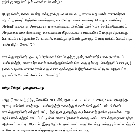
தடுக்குமாறு கேட்டுக் கொள்ள வேண்டும்.
ஆயுதங்கள், எவையுமின்றி கல்லூரிக்கு வெளியே கூடி, சாலை மறியலில் மாணவர்கள்
ஈடுபட்டிருக்கும் நேர்வில் காவல்துறையினரின் நடவடிக் கைக்குப் பொறுப்பு வகிக்கும்
அதிகாரி கலைந்து செல்லுமாறு மாணவர்களை மீண்டும் மீண்டும் எச்சரிக்கவேண்டும்.
அத்தகைய எச்சரிக்கைக்கு மாணவர்கள் கீழ்ப்படியாமல் சாலையில் அமர்ந்து தொடர்ந்து
போ‘ரட்டம் நடத்துவார்களேயானால், காவல்துறையினர் குறைந்த அளவு பலப்பிரயோகத்தை
பயன்படுத்த வேண்டும்.
காவல்துறையினர், தடியடிப் பிரயோகம் செய்வதற்கு முன், கண்ணீர்ப்புகை குண்டைப்
பயன்படுத்தி, மாணவர்களைக் கலைந்து செல்லச் செய்வது நல்லது. கொந்தளிப்பான சூழ்
நிலை உருவாக மாணவர்கள் வலு வான தாக்குதலில் இறங்கினால் மட்டுமே அதிகபட்ச
தடியடிப் பிரயோகம் செய்யப்பட வேண்டும்.
கல்லூரிக்குள் நுழையகூடாது
கல்லூரி வளாகத்திற்கு வெளியே சட்டவிரோதமாக கூடி யுள்ள மாணவர்களை குறைந்த
அளவு பலப்பிரயோகத்தைப் பயன்படுத்தி கலைந்து போகச் செய்துவிட்டால், பின்னர்
காவல்துறையினர் கல்லூரி கட்டிடத்தினுள் நுழைந்து அவர்களைத் தாக்க முயலக்கூடாது.
குறிப்பாகக் குற்றம் சாட்டப்பட் டுள்ள மாணவர்களைக் கைது செய்ய காவல்துறையினருக்கு
அதிகாரம் உண்டு. ஆனால், இந்த நேர்வில் நாம் கண்டதைப் போன்று, கல்லூரிக் கட்டிடத்தின்
உள்ளே மாணவர்களை கண்மூடித்தனமாகத் தாக்கக் கூடாது.