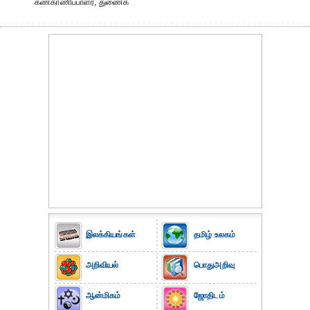
கண்காணிப்பாளர், துணைக்
இலக்கியங்கள்
தமிழ் உலகம்
அறிவியல்
பொதுஅறிவு
ஆன்மிகம்
ஜோதிடம்