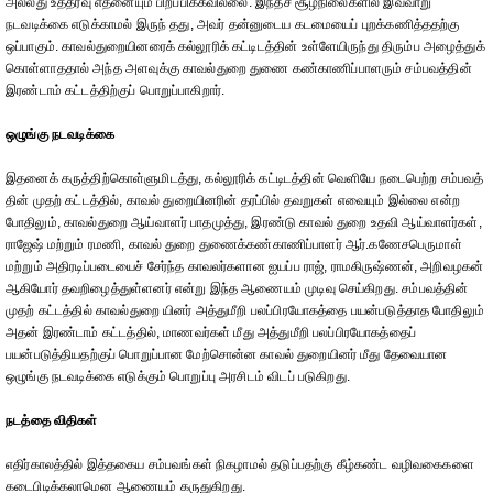
அல்லது உத்தரவு எதனையும் பிறப்பிக்கவில்லை. இந்தச் சூழ்நிலைகளில் இவ்வாறு
நடவடிக்கை எடுக்காமல் இருந் தது, அவர் தன்னுடைய கடமையைப் புறக்கணித்ததற்கு
ஒப்பாகும். காவல்துறையினரைக் கல்லூரிக் கட்டிடத்தின் உள்ளேயிருந்து திரும்ப அழைத்துக்
கொள்ளாததால் அந்த அளவுக்கு காவல்துறை துணை கண்காணிப்பாளரும் சம்பவத்தின்
இரண்டாம் கட்டத்திற்குப் பொறுப்பாகிறார்.
ஒழுங்கு நடவடிக்கை
இதனைக் கருத்திற்கொள்ளுமிடத்து, கல்லூரிக் கட்டிடத்தின் வெளியே நடைபெற்ற சம்பவத்
தின் முதற் கட்டத்தில், காவல் துறையினரின் தரப்பில் தவறுகள் எவையும் இல்லை என்ற
போதிலும், காவல்துறை ஆய்வாளர் பாதமுத்து, இரண்டு காவல் துறை உதவி ஆய்வாளர்கள்,
ராஜேஷ் மற்றும் ரமணி, காவல் துறை துணைக்கண்காணிப்பாளர் ஆர்.கணேசபெருமாள்
மற்றும் அதிரடிப்படையைச் சேர்ந்த காவலர்களான ஐயப்ப ராஜ், ராமகிருஷ்ணன், அறிவழகன்
ஆகியோர் தவறிழைத்துள்ளனர் என்று இந்த ஆணையம் முடிவு செய்கிறது. சம்பவத்தின்
முதற் கட்டத்தில் காவல்துறை யினர் அத்துமீறி பலப்பிரயோகத்தை பயன்படுத்தாத போதிலும்
அதன் இரண்டாம் கட்டத்தில், மாணவர்கள் மீது அத்துமீறி பலப்பிரயோகத்தைப்
பயன்படுத்தியதற்குப் பொறுப்பான மேற்சொன்ன காவல் துறையினர் மீது தேவையான
ஒழுங்கு நடவடிக்கை எடுக்கும் பொறுப்பு அரசிடம் விடப் படுகிறது.
நடத்தை விதிகள்
எதிர்காலத்தில் இத்தகைய சம்பவங்கள் நிகழாமல் தடுப்பதற்கு கீழ்கண்ட வழிவகைகளை
கடைபிடிக்கலாமென ஆணையம் கருதுகிறது.