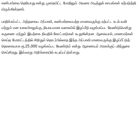
கண்பார்வை தெரியாது என்று முறையிட்ட போதிலும் அவரை அடித்துக் காயங்கள் ஏற்படுத்தி
யிருக்கின்றனர்.
பாதிக்கப்பட்ட அத்தகைய அப்பாவி, கண்பார்வையற்ற மாணவருக்கு ஏற்பட்ட உடல் வலி
மற்றும் மன உளைச்சலுக்கு, நியாயமான வகையில் இழப்பீடு வழங்கப்பட வேண்டுமென்று
கருணை மற்றும் இயற்கை நியதிக் கோட்பாடுகள் கூறுகின்றன. ஆகையால், மாணவர்கள்
செய்த போராட்டத்தில் சிறிதும் தொடர்பில்லாத இந்த அப்பாவி மாணவருக்கு இழப்பீட்டுத்
தொகையாக ரூ.25,000 வழங்கப்பட வேண்டும் என்று ஆணையம் அரசுக்குப் பரிந்துரை
செய்கிறது. இவ்வாறு அறிக்கையில் கூறப்பட்டுள்ளது.