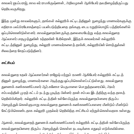
காவலர் ஐயப்பராஜ், காவ லர் ராமகிருஷ்ணன், அறிவழகன் ஆகியோர் தவறிழைத்திருப்பது
தெரியவருகிறது.
இந்த மூன்று காவலர்களும், தாங்கள் கல்லூரிக் கட்டிடத்தினுள் நுழைந்து மாணவர்களுக்கு
எதிராக பலப்பிரயோகத்தைப் பயன்படுத்தியதை தங்களு டைய உறுதிமொழிப் பத்திரங்களில்
ஒப்புக்கொண்டுள்ளனர். காவல்துறையினருக்கு தலைமையேற்று வந்த காவல்துறை
ஆய்வாளர் பாதமுத்துவின் உத்தரவின் பேரில்தான், இந்தக் காவலர்கள் கல்லூரிக்
கட்டிடத்தினுள் நுழைந்து, கல்லூரி மாணவர்களைத் தாக்கி, கல்லூரியின் சொத்துக்கள்
சிலவற்றை சேதப்படுத்தினர்.
சாட்சியம்
காவல்துறை உதவி ஆய்வாளர்கள் ராஜேஷ் மற்றும் ரமணி ஆகியோர் கல்லூரிக் கட்டிடத்
தினுள் நுழைந்து, மாணவர்களை அடித்தது ஒப்புக்கொள்ளப்பட்டுள்ளது. காவல்துறை
துணைக் கண்காணிப்பாளர் ஆர்.கணேச பெருமாளை பொறுத்தவரையில், அவர்
சம்பவத்தின் முதற் கட்டம் நடந்து முடிந்த பின்னர் தான் சம்பவ இடத்திற்கு வந்த தாகத்
தெரிவிக்கிறார். கல்லூரிக் கட்டிடத்தின் உள்ளேயிருந்த காவல்துறையினரை திரும்ப
அழைத்துக் கொள்ளுமாறு காவல்துறை துணைக் கண்காணிப்பாளரை மீண்டும் மீண்டும்
கேட்டுக்கொண்டதாக கல்லூரி முதல்வர் தெரிவித்த சாட்சியம் ஏற்றுக்கொள்வதாக உள்ளது.
ஆனால், காவல்துறைத் துணைக் கண்காணிப்பாளர் கல்லூரிக் கட்டிடத்தின் உள்ளேயிருந்த
காவல்துறையினரை திரும்ப அழைத்துக் கொள்ள நடவடிக்கை எதுவும் எடுக்கவில்லை.