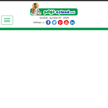
இலக்கியங்கள்
வெள்ளி, ஆகஸ்டு 07, 2026
பின்தொடர
தமிழ் உலகம்
அறிவியல்
பொதுஅறிவு
ஆன்மிகம்
ஜோதிடம்
மருத்துவம்
பெண்கள் பகுதி
நகைச்சுவை
கலையுலகம்