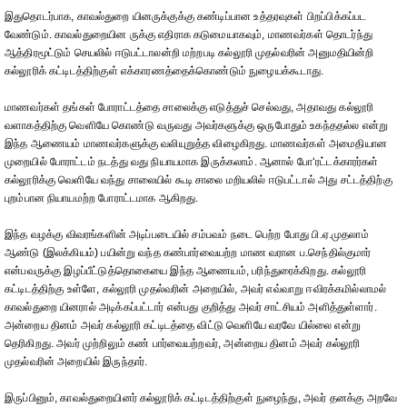
இதுதொடர்பாக, காவல்துறை யினருக்குக்கு கண்டிப்பான உத்தரவுகள் பிறப்பிக்கப்பட
வேண்டும். காவல்துறையின ருக்கு எதிராக கடுமையாகவும், மாணவர்கள் தொடர்ந்து
ஆத்திரமூட்டும் செயலில் ஈடுபட்டாலன்றி மற்றபடி கல்லூரி முதல்வரின் அனுமதியின்றி
கல்லூரிக் கட்டிடத்திற்குள் எக்காரணத்தைக்கொண்டும் நுழையக்கூடாது.
மாணவர்கள் தங்கள் போராட்டத்தை சாலைக்கு எடுத்துச் செல்வது, அதாவது கல்லூரி
வளாகத்திற்கு வெளியே கொண்டு வருவது அவர்களுக்கு ஒருபோதும் உகந்ததல்ல என்று
இந்த ஆணையம் மாணவர்களுக்கு வலியுறுத்த விழைகிறது. மாணவர்கள் அமைதியான
முறையில் போராட்டம் நடத்து வது நியாயமாக இருக்கலாம். ஆனால் போ‘ரட்டக்காரர்கள்
கல்லூரிக்கு வெளியே வந்து சாலையில் கூடி சாலை மறியலில் ஈடுபட்டால் அது சட்டத்திற்கு
புறம்பான நியாயமற்ற போராட்டமாக ஆகிறது.
இந்த வழக்கு விவரங்களின் அடிப்படையில் சம்பவம் நடை பெற்ற போது பி.ஏ.முதலாம்
ஆண்டு (இலக்கியம்) பயின்று வந்த கண்பார்வையற்ற மாண வரான ப.செந்தில்குமார்
என்பவருக்கு இழப்பீட்டுத்தொகையை இந்த ஆணையம், பரிந்துரைக்கிறது. கல்லூரி
கட்டிடத்திற்கு உள்ளே, கல்லூரி முதல்வரின் அறையில், அவர் எவ்வாறு ஈவிரக்கமில்லாமல்
காவல்துறை யினரால் அடிக்கப்பட்டார் என்பது குறித்து அவர் சாட்சியம் அளித்துள்ளார்.
அன்றைய தினம் அவர் கல்லூரி கட்டிடத்தை விட்டு வெளியே வரவே யில்லை என்று
தெரிகிறது. அவர் முற்றிலும் கண் பார்வையற்றவர், அன்றைய தினம் அவர் கல்லூரி
முதல்வரின் அறையில் இருந்தார்.
இருப்பினும், காவல்துறையினர் கல்லூரிக் கட்டிடத்திற்குள் நுழைந்து, அவர் தனக்கு அறவே