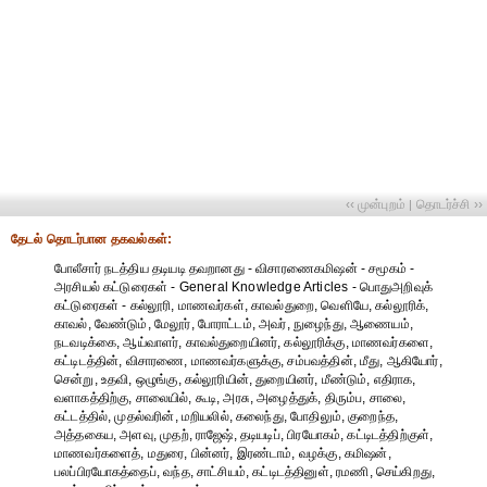
‹‹ முன்புறம்
தொடர்ச்சி ››
|
தேட‌ல் தொட‌ர்பான தகவ‌ல்க‌ள்:
போலீசார் நடத்திய தடியடி தவறானது - விசாரணைகமிஷன் - சமூகம் -
அரசியல் கட்டுரைகள் - General Knowledge Articles - பொதுஅறிவுக்
கட்டுரைகள் - கல்லூரி, மாணவர்கள், காவல்துறை, வெளியே, கல்லூரிக்,
காவல், வேண்டும், மேலூர், போராட்டம், அவர், நுழைந்து, ஆணையம்,
நடவடிக்கை, ஆய்வாளர், காவல்துறையினர், கல்லூரிக்கு, மாணவர்களை,
கட்டிடத்தின், விசாரணை, மாணவர்களுக்கு, சம்பவத்தின், மீது, ஆகியோர்,
சென்று, உதவி, ஒழுங்கு, கல்லூரியின், துறையினர், மீண்டும், எதிராக,
வளாகத்திற்கு, சாலையில், கூடி, அரசு, அழைத்துக், திரும்ப, சாலை,
கட்டத்தில், முதல்வரின், மறியலில், கலைந்து, போதிலும், குறைந்த,
அத்தகைய, அளவு, முதற், ராஜேஷ், தடியடிப், பிரயோகம், கட்டிடத்திற்குள்,
மாணவர்களைத், மதுரை, பின்னர், இரண்டாம், வழக்கு, கமிஷன்,
பலப்பிரயோகத்தைப், வந்த, சாட்சியம், கட்டிடத்தினுள், ரமணி, செய்கிறது,