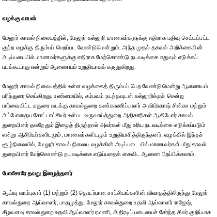
வழக்கு வாபஸ்
மேலூர் காவல் நிலையத்தில், மேலூர் கல்லூரி மாணவர்களுக்கு எதிராக பதிவு செய்யப்பட்ட
குற்ற வழக்கு திரும்பப் பெறப்பட வேண்டுமென்றும், அந்த முதல் தகவல் அறிக்கையின்
அடிப்படையில் மாணவர்களுக்கு எதிராக மேற்கொண்டு நடவடிக்கை எதுவும் எடுக்கப்
படக்கூடாது என்றும் ஆணையம் உறுதியாகக் கருதுகிறது.
மேலூர் காவல் நிலையத்தில் உள்ள வழக்கைத் திரும்பப் பெற வேண்டுமென்று ஆணையம்
பரிந்துரை செய்கிறது. உண்மையில், சம்பவம் நடந்தவுடன் கல்லூரிக்குச் சென்று
பார்வையிட்ட மதுரை வடக்கு காவல்துறை கண்காணிப்பாளர் அவிபிரகாஷ் சின்கா மற்றும்
அப்போதைய கோட்டாட்சியர் உள்பட வருவாய்த்துறை அதிகாரிகள் ஆகியோர் காவல்
துறையினர் தவறேதும் இழைத் திருந்தால் அவர்கள் மீது உரிய நடவடிக்கை எடுக்கப்படும்
என்று ஆசிரியர்களிடமும், மாணவர்களிடமும் உறுதியளித்திருந்தனர். வழக்கில் இந்தச்
சூழ்நிலையில், மேலூர் காவல் நிலைய வழக்கின் அடிப்படை யில் மாணவர்கள் மீது காவல்
துறையினர் மேற்கொண்டு நடவடிக்கை எடுப்பதைக் கைவிட ஆணை பிறப்பிக்கலாம்.
போலீசாரே தவறு இழைத்தனர்
ஆய்வு வரம்புகள் (1) மற்றும் (2) தொடர்பான சாட்சியங்களின் விவாதத்திலிருந்து மேலூர்
காவல்துறை ஆய்வாளர், பாதமுத்து, மேலூர் காவல்துறை உதவி ஆய்வாளர் ராஜேஷ்,
கீழவளவு காவல்துறை உதவி ஆய்வாளர் ரமணி, அதிரடிப் படையைச் சேர்ந்த சிலர் குறிப்பாக