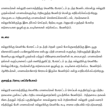
மாணவர்கள் கல்லூரி வளாகத்திற்கு வெளியே போராட்டம் நடத்த வேண்டாமென்று கல்லூரி
முதல்வர்கள் மாணவர்களுக்கு அறிவுறுத்த வேண்டு மென்று எதிர்பார்க்கப்படுகிறது.
அவருடைய அறிவுரைக்கு மாணவர்கள் செவிசாய்க்காவிட்டால், அவர்களைக்
கல்லூரியிலிருந்து இடைநீக்கம் செய்தல், தேர்வு எழுத அனுமதி மறுத்தல் போன்ற
கடுமையான ஒழுங்கு நடவடிக்கைகள் எடுக்கப்பட வேண்டும்.
கடமை
கல்லூரிக்கு வெளியே போராட்டம் நடத்தி அதன் மூலம் போக்குவரத்திற்கு இடையூறு
விளைவிப்பதால் பயனேதுமில்லை என்பது பற்றி மாணவர் களுக்கு அறிவுறுத்தி இருக்க
வேண்டியது கல்லூரி முதல்வர் மற்றும் விரிவுரையாளர்களின் கடமையாகும். மாணவர்கள்
தங்கள் வகுப்புகளைப் புறக் கணித்துவிட்டு, போராட்டம் நடத்த கல்லூரிக்கு வெளியே
செல்லும்போது, அவர்கள்மீது கடுமையான ஒழுங்கு நட வடிக்கை எடுக்கப்பட வேண்டும்.
ஆசிரியர்கள், மாணவர்களோடு சேராமல் இருக்க வேண்டும் என்று எதிர்பார்க்கப்படுகிறது.
குறைந்த அளவு பலப்பிரயோகம்
கல்லூரி வளாகத்திற்கு வெளியே மாணவர்கள் போராட்டம் செய்யக் கருதியிருப்பது பற்றிய
தகவலை முன்கூட்டியே அறிய காவல்துறையினர் முயற்சிக்க வேண்டும். அத்தகைய தகவல்
கிடைத்ததும் அந்தப் பகுதியிலுள்ள காவல்துறை உயர் அதிகாரிகள் கல்லூரி முதல் வரைச்
சந்தித்துப் பேசி மாணவர்கள் கல்லூரிக்கு வெளியே கூடி சாலை மறியலில் ஈடுபடுவதைத்