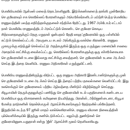
பொலீவியாவில் ஆன்டீஸ் மலைத் தொடர்களினூடே இடுக்கண்களைத் தாங்கி முன்னேறிய
செ குவேராவும் சக கொரில்லாப் போராளிகளும் அமெரிக்கர்களிடம் பயிற்சி பெற்ற பொலீவிய
ராணுவத்தின் பலத்த எதிர்த்தாக்குதலைச் சந்திக்க நேரிட்டது. 1967 அக்டோபர் எட்டாம்
நாள் பொலீவிய ராணுவத்திடம் அகப்பட்டுக் கொண்ட செ குவேரா கொடிய
சித்ரவதைகளுக்குப் பிறகு மறுநாள் ஒன்பதாம் தேதி லாஹ’குவேராவில் ஒரு பள்ளியில்
சுட்டுக் கொல்லப்பட்டார். அவருடைய சடலம் அங்கிருந்து வால்லெ கிராண்டே ராணுவ
முகாமுக்கு எடுத்துச் செல்லப்பட்டு அதற்கருகில் இருந்த ஒரு மருத்துவ மனையின் சலவை
அறையில் காட்சிக்கு வைக்கப்பட்டது. கொரில்லாப் போராளிகளுக்கு ஒரு எச்சரிக்கையாக
செ குவேராவின் உடலை இவ்வாறு காட்சிக்கு வைத்தனர். செ குவேராவின் உடலை அடக்கம்
செய்த இடத்தை வெளியிட ராணுவ அதிகாரிகள் மறுத்துவிட்டனர்.
பொலீவிய ராணுவத்திலிருந்து விடுபட்ட ஒரு ராணுவ அதிகாரி இரண்டாண்டுகளுக்கு முன்
செ குவேராவின் உடலை அடக்கம் செய்த இடத்தைப் பற்றிய தகவல்களை வெளியிட்டார். இது
உலகெங்கும் செ குவேராவைப் பற்றிய ஆர்வத்தை மீண்டும் விழித்தெழச் செய்தது.
கியூபாவின் நெருக்குதலுக்குப் பணிந்து செ குவேராவின் உடல் பகுதிகளைக் கண்டடைய
பொலீவியா ஒரு விசாரணைக் கமிஷனை நியமித்தது. பிரான்ஸ், அர்ஜெண்டைனா, கியூபா
போன்ற நாடுகளின் தொல்பொருள் ஆராய்ச்சியாளர்களும் தேடுதலில் பங்கேற்றனர்.
இறுதியில் கடந்த 97 ஜூன் மாதம் வால்லெகிராண்டெ ராணுவ விமான நிலையத்தின்
புல்வெளிக்கடியில் இருந்து கண்டெடுக்கப்பட்ட எலும்புத் துண்டுகள் செ
குவேராவினுடையதுதான் என்று 'ஜீன்' ஆராய்ச்சி மூலம் தெளிவாகியது.