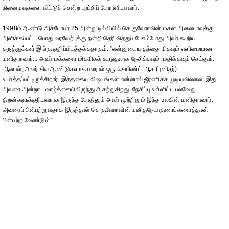
நினைமவுகளை விட்டுச் சென்ற புரட்சிப் போராளியாவார்.
1998ம் ஆண்டு அக்டோபர் 25 அன்று டில்லியில் செ குவேராவின் மகள் அலைடாவுக்கு
அளிக்கப்பட்ட பொது வரவேற்புக்கு நன்றி தெரிவித்துப் பேசும்போது அவர் கூறிய
கருத்துக்கள் இங்கு குறிப்பிடத்தக்கதாகும். "என்னுடைய தந்தை மிகவும் எளிமையான
மனிதராவார்... அவர் மக்களை மிகமிகக் கூடுதலாக நேசிக்கவும், மதிக்கவும் செய்தார்.
ஆனால், அவர் சில ஆண்டுகளாக பலரால் ஒரு செயிண்ட் ஆக (புனிதர்)
உயர்த்தப்பட்டிருக்கிறார். இத்தகைய விஷயங்கள் என்னால் ஜீரணிக்க முடியவில்லை. இது
அவரை அன்றாட வாழ்க்கையிலிருந்து அகற்றுகிறது. நேசிப்பு உள்ளிட்ட பல்வேறு
திறன்களுக்குரியவராக இருந்த போதிலும் அவர் முற்றிலும் இந்த உலகின் மனிதராவார்.
அவரைப் பின்பற்றுவதாக இருந்தால் செ குவேராவின் மனிதநேய குணங்களைத்தான்
பின்பற்ற வேண்டும்."