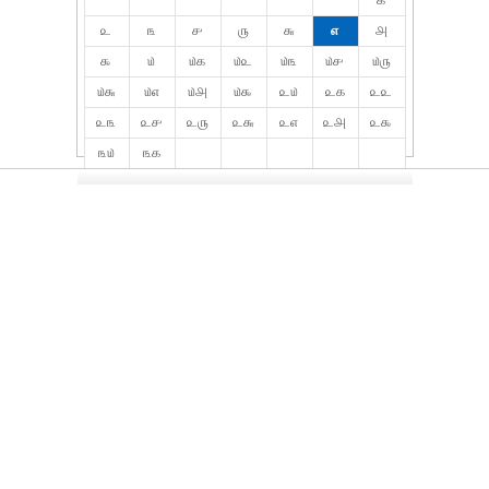
௧
௨
௩
௪
௫
௬
௭
௮
௯
௰
௰௧
௰௨
௰௩
௰௪
௰௫
௰௬
௰௭
௰௮
௰௯
௨௰
௨௧
௨௨
௨௩
௨௪
௨௫
௨௬
௨௭
௨௮
௨௯
௩௰
௩௧