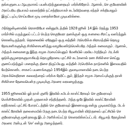
தங்களுடைய ஆயுதமாகப் பயன்படுத்துவதையும் பார்க்கிறோம். ஆனால், செ குவேராவின்
அளப்பரிய தியாகம் வரலாற்றில் நட்சத்திரமாகச் சுடர்விடுவதை எந்தச் சக்தியாலும்
இருட்டடிப்பு செய்யவோ மூடி மறைக்கவோ முடியவில்லை.
அர்ஜென்டினாவில் ரொசாரியோ என்னுமிடத்தில் 1928 ஜூன் 14 இல் பிறந்து 1953
மார்ச்சில் மருத்துவப் பட்டம் பெற்ற செகுவேரா தனக்குள் ஒரு கனவை சீராட்டி வளர்த்துக்
கொண்டிருந்தார். தொலைவில் ஏதேனும் ஒரு லத்தீன் அமெரிக்க கிராமத்தில் தொழு
நோயாளிகளுக்கு சிகிச்சையளித்து வாழவேண்டுமென்பதே அந்தக் கனவாகும். ஆனால்,
அந்தக் கனவானது இந்த சமூக அமைப்பெனும் மேனியில் பரவிய அநீதியும் அடக்கி
ஒடுக்குமுறைகளுமாகியத் தொழுநோயை புரட்சிச் சுடர்களால் ரண சிகிச்சை செய்து
குணப்படுத்தும் பாதைக்கு திசை திருப்பியது. லத்தீன் அமெரிக்க நாடுகளில் இளவயதில்
மேற்கொண்ட சாகசப் பயணங்களும் 1954இல் குவாடிமாலாவில் நடைபெற்ற
அரசுக்கெதிரான கலவரத்தைப் பார்க்க நேரிட்டதும், இந்தச் சமூக அமைப்புக்குத் தான்
சிகிச்சை தேவையென்ற முடிவுக்கு அவரை வரவழைத்தது.
1955 ஜூலையில் ஓர் நாள் குளிர் இரவில் ஃபிடல் காஸ்ட்ரோவும் செ குவேராவும்
மெக்சிகோவில் முதன் முதலாகச் சந்தித்தனர். அந்த ஒரே இரவில் காஸ்ட்ரோவின்
எதிர்காலப் புரட்சிப் போராட்டத்தில் செ குவேராவும் இணைவது என்று முடிவாயிற்று. பிடல்
காஸ்ட்ரோவின் தலைமையில் பிறகு நடைபெற்ற கியூபாவின் விடுதலைப் புரட்சியில் செ
குவேராவுக்கு மூன்றாவது இடம் அளிக்கப்பட்டு கௌரவிக்கப்பட்டார். கியூபாத் தோழர்கள்
அவரை அன்புடன் 'செ' என்று அழைத்தனர்.