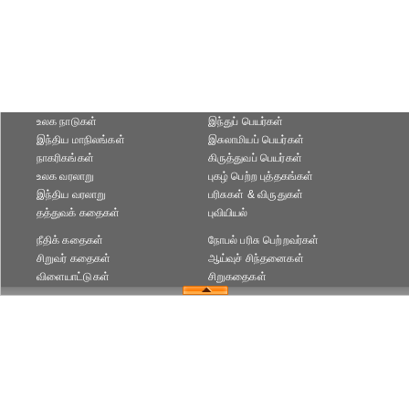
உலக நாடுகள்
இந்துப் பெயர்கள்
இந்திய மாநிலங்கள்
இசுலாமியப் பெயர்கள்
நாகரிகங்கள்
கிருத்துவப் பெயர்கள்
உலக வரலாறு
புகழ் பெற்ற புத்தகங்கள்
இந்திய வரலாறு
பரிசுகள் & விருதுகள்
தத்துவக் கதைகள்
புவியியல்
நீதிக் கதைகள்
நோபல் பரிசு‎ பெற்றவர்‎கள்
சிறுவர் கதைகள்
ஆய்வுச் சிந்தனைகள்
விளையாட்டுகள்
சிறுகதைகள்