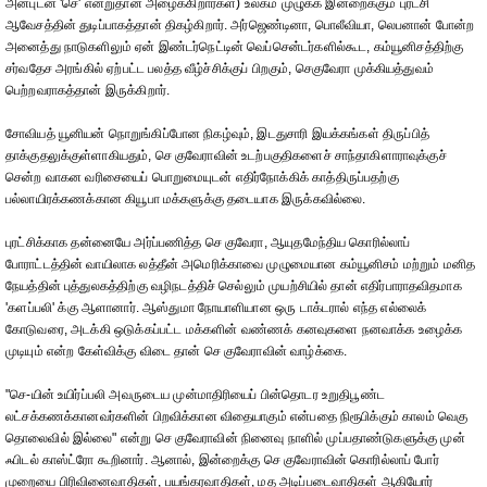
அன்புடன் 'செ' என்றுதான் அழைக்கிறார்கள்) உலகம் முழுக்க இன்றைக்கும் புரட்சி
ஆவேசத்தின் துடிப்பாகத்தான் திகழ்கிறார். அர்ஜெண்டினா, பொலீவியா, லெபனான் போன்ற
அனைத்து நாடுகளிலும் ஏன் இண்டர்நெட்டின் வெப்சென்டர்களில்கூட, கம்யூனிசத்திற்கு
சர்வதேச அரங்கில் ஏற்பட்ட பலத்த வீழ்ச்சிக்குப் பிறகும், செகுவேரா முக்கியத்துவம்
பெற்றவராகத்தான் இருக்கிறார்.
சோவியத் யூனியன் நொறுங்கிப்போன நிகழ்வும், இடதுசாரி இயக்கங்கள் திருப்பித்
தாக்குதலுக்குள்ளாகியதும், செ குவேராவின் உடற்பகுதிகளைச் சாந்தாகிளாராவுக்குச்
சென்ற வாகன வரிசையைப் பொறுமையுடன் எதிர்நோக்கிக் காத்திருப்பதற்கு
பல்லாயிரக்கணக்கான கியூபா மக்களுக்கு தடையாக இருக்கவில்லை.
புரட்சிக்காக தன்னையே அர்ப்பணித்த செ குவேரா, ஆயுதமேந்திய கொரில்லாப்
போராட்டத்தின் வாயிலாக லத்தீன் அமெரிக்காவை முழுமையான கம்யூனிசம் மற்றும் மனித
நேயத்தின் புத்துலகத்திற்கு வழிநடத்திச் செல்லும் முயற்சியில் தான் எதிர்பாராதவிதமாக
'களப்பலி' க்கு ஆளானார். ஆஸ்துமா நோயாளியான ஒரு டாக்டரால் எந்த எல்லைக்
கோடுவரை, அடக்கி ஒடுக்கப்பட்ட மக்களின் வண்ணக் கனவுகளை நனவாக்க உழைக்க
முடியும் என்ற கேள்விக்கு விடை தான் செ குவேராவின் வாழ்க்கை.
"செ-யின் உயிர்ப்பலி அவருடைய முன்மாதிரியைப் பின்தொடர உறுதிபூண்ட
லட்சக்கணக்கானவர்களின் பிறவிக்கான விதையாகும் என்பதை நிரூபிக்கும் காலம் வெகு
தொலைவில் இல்லை" என்று செ குவேராவின் நினைவு நாளில் முப்பதாண்டுகளுக்கு முன்
ஃபிடல் காஸ்ட்ரோ கூறினார். ஆனால், இன்றைக்கு செ குவேராவின் கொரில்லாப் போர்
முறையை பிரிவினைவாதிகள், பயங்கரவாதிகள், மத அடிப்படைவாதிகள் ஆகியோர்