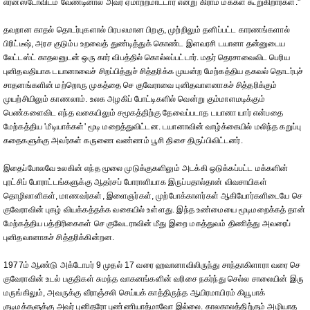
எர்னஸ்டோவிடம் வேண்டினால் அவர் ஏமாற்றமாட்டார் என்று கிராம மக்கள் கூறுகிறார்கள்."
தவறான காதல் தொடர்புகளால் பிரபலமான பிறகு, முற்றிலும் தனிப்பட்ட காரணங்களால்
பிரிட்டீஷ், அரச குடும்ப உறவைத் துண்டித்துக் கொண்ட இளவரசி டயானா தன்னுடைய
லேட்டஸ்ட் காதலனுடன் ஒரு கார் விபத்தில் கொல்லப்பட்டார். மதர் தெரசாவைவிட பெரிய
புனிதவதியாக டயானாவைச் சிறப்பித்துச் சித்தரிக்க முயன்ற மேற்கத்திய தகவல் தொடர்புச்
சாதனங்களின் மற்றொரு முகத்தை செ குவேராவை புனிதவாளனாகச் சித்தரிக்கும்
முயற்சியிலும் காணலாம். உலக அழகிப் போட்டிகளில் வென்று கும்மாளமடிக்கும்
பெண்களைவிட எந்த வகையிலும் சமூகத்திற்கு தேவைப்படாத டயானா யார் என்பதை
மேற்கத்திய 'மீடியாக்கள்' மூடி மறைத்துவிட்டன. டயானாவின் வாழ்க்கையில் மலிந்த கறுப்பு
கதைகளுக்கு அவர்கள் கருணை வண்ணம் பூசி திசை திருப்பிவிட்டனர்.
இதைப்போலவே உலகின் எந்த மூலை முடுக்குகளிலும் அடக்கி ஒடுக்கப்பட்ட மக்களின்
புரட்சிப் போராட்டங்களுக்கு ஆதர்சப் போராளியாக இருப்பதால்தான் விவசாயிகள்
தொழிலாளிகள், மாணவர்கள், இளைஞர்கள், முற்போக்காளர்கள் ஆகியோர்களிடையே செ
குவேராவின் புகழ் வியக்கத்தக்க வகையில் உள்ளது. இந்த உண்மையை மூடிமறைக்கத் தான்
மேற்கத்திய பத்திரிகைகள் செ குவேடராவின் மீது இறை மகத்துவம் திணித்து அவரைப்
புனிதவானாகச் சித்தரிக்கின்றன.
1977ம் ஆண்டு அக்டோபர் 9 முதல் 17 வரை ஹவானாவிலிருந்து சாந்தாகிளாரா வரை செ
குவேராவின் உடல் பகுதிகள் சுமந்த வாகனங்களின் வரிசை நகர்ந்து செல்ல சாலையின் இரு
மருங்கிலும், அவருக்கு வீராஞ்சலி செய்யக் காத்திருந்த ஆயிரமாயிரம் கியூபாக்
குடிமக்களுக்கு அவர் புனிதரோ புண்ணியாத்மாவோ இல்லை. காலகாலத்திற்கும் அழியாத