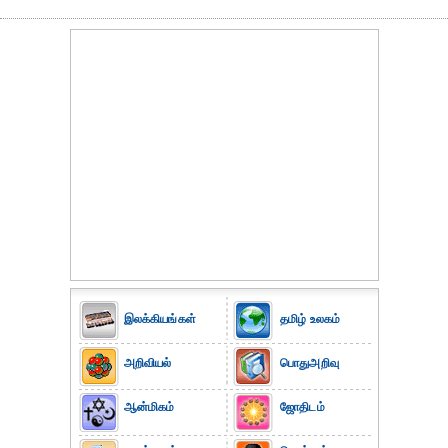
இலக்கியங்கள்
தமிழ் உலகம்
அறிவியல்
பொதுஅறிவு
ஆன்மிகம்
ஜோதிடம்