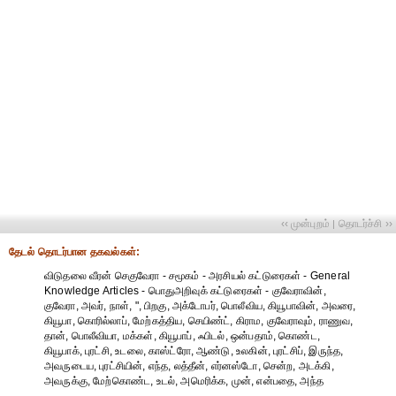
‹‹ முன்புறம்
தொடர்ச்சி ››
|
தேட‌ல் தொட‌ர்பான தகவ‌ல்க‌ள்:
விடுதலை வீரன் செகுவேரா - சமூகம் - அரசியல் கட்டுரைகள் - General
Knowledge Articles - பொதுஅறிவுக் கட்டுரைகள் - குவேராவின்,
குவேரா, அவர், நாள், ", பிறகு, அக்டோபர், பொலீவிய, கியூபாவின், அவரை,
கியூபா, கொரில்லாப், மேற்கத்திய, செயிண்ட், கிராம, குவேராவும், ராணுவ,
தான், பொலீவியா, மக்கள், கியூபாப், ஃபிடல், ஒன்பதாம், கொண்ட,
கியூபாக், புரட்சி, உடலை, காஸ்ட்ரோ, ஆண்டு, உலகின், புரட்சிப், இருந்த,
அவருடைய, புரட்சியின், எந்த, லத்தீன், எர்னஸ்டோ, சென்ற, அடக்கி,
அவருக்கு, மேற்கொண்ட, உடல், அமெரிக்க, முன், என்பதை, அந்த