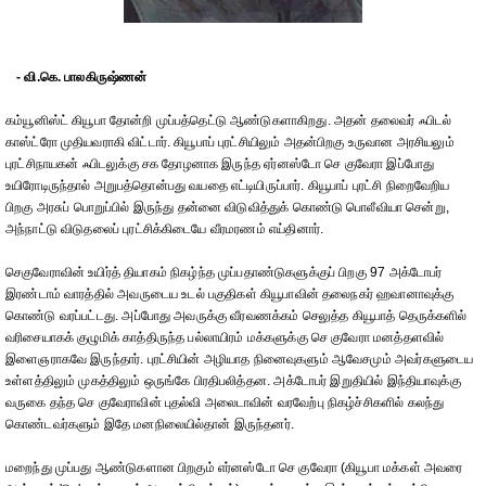
- வி.கெ. பாலகிருஷ்ணன்
கம்யூனிஸ்ட் கியூபா தோன்றி முப்பத்தெட்டு ஆண்டுகளாகிறது. அதன் தலைவர் ஃபிடல்
காஸ்ட்ரோ முதியவராகி விட்டார். கியூபாப் புரட்சியிலும் அதன்பிறகு உருவான அரசியலும்
புரட்சிநாயகன் ஃபிடலுக்கு சக தோழனாக இருந்த ஏர்னஸ்டோ செ குவேரா இப்போது
உயிரோடிருந்தால் அறுபத்தொன்பது வயதை எட்டியிருப்பார். கியூபாப் புரட்சி நிறைவேறிய
பிறகு அரசுப் பொறுப்பில் இருந்து தன்னை விடுவித்துக் கொண்டு பொலீவியா சென்று,
அந்நாட்டு விடுதலைப் புரட்சிக்கிடையே வீரமரணம் எய்தினார்.
செகுவேராவின் உயிர்த் தியாகம் நிகழ்ந்த முப்பதாண்டுகளுக்குப் பிறகு 97 அக்டோபர்
இரண்டாம் வாரத்தில் அவருடைய உடல் பகுதிகள் கியூபாவின் தலைநகர் ஹவானாவுக்கு
கொண்டு வரப்பட்டது. அப்போது அவருக்கு வீரவணக்கம் செலுத்த கியூபாத் தெருக்களில்
வரிசையாகக் குழுமிக் காத்திருந்த பல்லாயிரம் மக்களுக்கு செ குவேரா மனத்தளவில்
இளைஞராகவே இருந்தார். புரட்சியின் அழியாத நினைவுகளும் ஆவேசமும் அவர்களுடைய
உள்ளத்திலும் முகத்திலும் ஒருங்கே பிரதிபலித்தன. அக்டோபர் இறுதியில் இந்தியாவுக்கு
வருகை தந்த செ குவேராவின் புதல்வி அலைடாவின் வரவேற்பு நிகழ்ச்சிகளில் கலந்து
கொண்டவர்களும் இதே மனநிலையில்தான் இருந்தனர்.
மறைந்து முப்பது ஆண்டுகளான பிறகும் எர்னஸ்டோ செ குவேரா (கியூபா மக்கள் அவரை