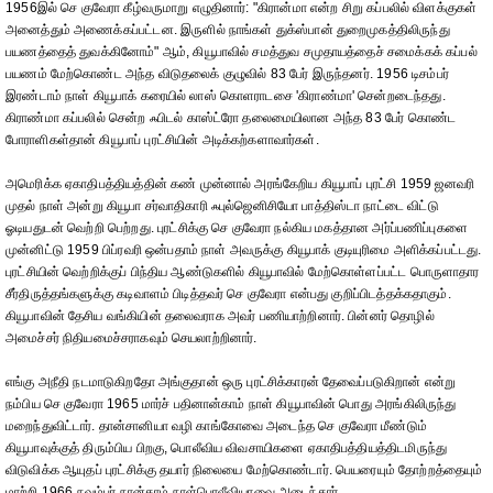
1956இல் செ குவேரா கீழ்வருமாறு எழுதினார்: "கிரான்மா என்ற சிறு கப்பலில் விளக்குகள்
அனைத்தும் அணைக்கப்பட்டன. இருளில் நாங்கள் துக்ஸ்பான் துறைமுகத்திலிருந்து
பயணத்தைத் துவக்கினோம்" ஆம், கியூபாவில் சமத்துவ சமுதாயத்தைச் சமைக்கக் கப்பல்
பயணம் மேற்கொண்ட அந்த விடுதலைக் குழுவில் 83 பேர் இருந்தனர். 1956 டிசம்பர்
இரண்டாம் நாள் கியூபாக் கரையில் லாஸ் கொளராடசை 'கிராண்மா' சென்றடைந்தது.
கிராண்மா கப்பலில் சென்ற ஃபிடல் காஸ்ட்ரோ தலைமையிலான அந்த 83 பேர் கொண்ட
போராளிகள்தான் கியூபாப் புரட்சியின் அடிக்கற்களாவார்கள்.
அமெரிக்க ஏகாதிபத்தியத்தின் கண் முன்னால் அரங்கேறிய கியூபாப் புரட்சி 1959 ஜனவரி
முதல் நாள் அன்று கியூபா சர்வாதிகாரி ஃபுல்ஜெனிசியோ பாத்திஸ்டா நாட்டை விட்டு
ஓடியதுடன் வெற்றி பெற்றது. புரட்சிக்கு செ குவேரா நல்கிய மகத்தான அர்ப்பணிப்புகளை
முன்னிட்டு 1959 பிப்ரவரி ஒன்பதாம் நாள் அவருக்கு கியூபாக் குடியுரிமை அளிக்கப்பட்டது.
புரட்சியின் வெற்றிக்குப் பிந்திய ஆண்டுகளில் கியூபாவில் மேற்கொள்ளப்பட்ட பொருளாதார
சீர்திருத்தங்களுக்கு கடிவாளம் பிடித்தவர் செ குவேரா என்பது குறிப்பிடத்தக்கதாகும்.
கியூபாவின் தேசிய வங்கியின் தலைவராக அவர் பணியாற்றினார். பின்னர் தொழில்
அமைச்சர் நிதியமைச்சராகவும் செயலாற்றினார்.
எங்கு அநீதி நடமாடுகிறதோ அங்குதான் ஒரு புரட்சிக்காரன் தேவைப்படுகிறான் என்று
நம்பிய செ குவேரா 1965 மார்ச் பதினான்காம் நாள் கியூபாவின் பொது அரங்கிலிருந்து
மறைந்துவிட்டார். தான்சானியா வழி காங்கோவை அடைந்த செ குவேரா மீண்டும்
கியூபாவுக்குத் திரும்பிய பிறகு, பொலீவிய விவசாயிகளை ஏகாதிபத்தியத்திடமிருந்து
விடுவிக்க ஆயுதப் புரட்சிக்கு தயார் நிலையை மேற்கொண்டார். பெயரையும் தோற்றத்தையும்
மாற்றி 1966 நவம்பர் நான்காம் நாள்பொலீவியாவை அடைந்தார்.