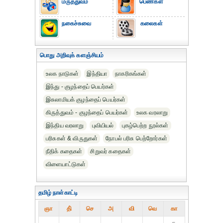
மருத்துவம்
பெண்கள்
நகைச்சுவை
கலைகள்
பொது அறிவுக் களஞ்சியம்
உலக நாடுகள்
இந்தியா
நாகரிகங்கள்
இந்து - குழந்தைப் பெயர்கள்
இசுலாமியக் குழந்தைப் பெயர்கள்
கிருத்துவம் - குழந்தைப் பெயர்கள்
உலக வரலாறு
இந்திய வரலாறு
புவியியல்
புகழ்பெற்ற நூல்கள்
பரிசுகள் & விருதுகள்
நோபல் பரிசு‎ பெற்றோர்‎கள்
நீதிக் கதைகள்
சிறுவர் கதைகள்
விளையாட்டுகள்
தமிழ் நாள்காட்டி
ஞா
தி்
செ
அ
வி
வெ
கா