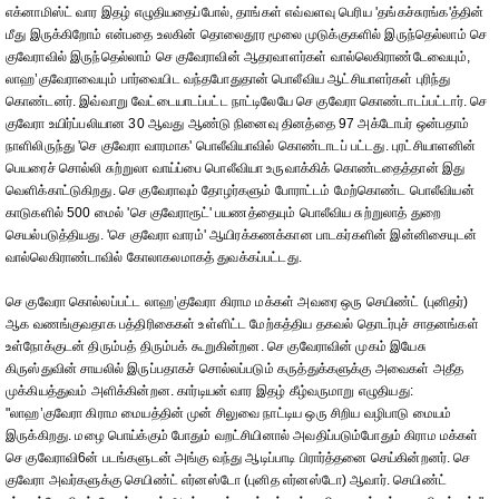
எக்னாமிஸ்ட் வார இதழ் எழுதியதைப்போல், தாங்கள் எவ்வளவு பெரிய 'தங்கச்சுரங்க'த்தின்
மீது இருக்கிறோம் என்பதை உலகின் தொலைதூர மூலை முடுக்குகளில் இருந்தெல்லாம் செ
குவேராவில் இருந்தெல்லாம் செ குவேராவின் ஆதரவாளர்கள் வால்லெகிராண்டேவையும்,
லாஹ’குவேராவையும் பார்வையிட வந்தபோதுதான் பொலீவிய ஆட்சியாளர்கள் புரிந்து
கொண்டனர். இவ்வாறு வேட்டையாடப்பட்ட நாட்டிலேயே செ குவேரா கொண்டாடப்பட்டார். செ
குவேரா உயிர்ப்பலியான 30 ஆவது ஆண்டு நினைவு தினத்தை 97 அக்டோபர் ஒன்பதாம்
நாளிலிருந்து 'செ குவேரா வாரமாக' பொலீவியாவில் கொண்டாடப் பட்டது. புரட்சியாளனின்
பெயரைச் சொல்லி சுற்றுலா வாய்ப்பை பொலீவியா உருவாக்கிக் கொண்டதைத்தான் இது
வெளிக்காட்டுகிறது. செ குவேராவும் தோழர்களும் போராட்டம் மேற்கொண்ட பொலீவியன்
காடுகளில் 500 மைல் 'செ குவேராரூட்' பயணத்தையும் பொலீவிய சுற்றுலாத் துறை
செயல்படுத்தியது. 'செ குவேரா வாரம்' ஆயிரக்கணக்கான பாடகர்களின் இன்னிசையுடன்
வால்லெகிராண்டாவில் கோலாகலமாகத் துவக்கப்பட்டது.
செ குவேரா கொல்லப்பட்ட லாஹ’குவேரா கிராம மக்கள் அவரை ஒரு செயிண்ட் (புனிதர்)
ஆக வணங்குவதாக பத்திரிகைகள் உள்ளிட்ட மேற்கத்திய தகவல் தொடர்புச் சாதனங்கள்
உள்நோக்குடன் திரும்பத் திரும்பக் கூறுகின்றன. செ குவேராவின் முகம் இயேசு
கிருஸ்துவின் சாயலில் இருப்பதாகச் சொல்லப்படும் கருத்துக்களுக்கு அவைகள் அதீத
முக்கியத்துவம் அளிக்கின்றன. கார்டியன் வார இதழ் கீழ்வருமாறு எழுதியது:
"லாஹ’குவேரா கிராம மையத்தின் முன் சிலுவை நாட்டிய ஒரு சிறிய வழிபாடு மையம்
இருக்கிறது. மழை பொய்க்கும் போதும் வறட்சியினால் அவதிப்படும்போதும் கிராம மக்கள்
செ குவேராவி6ன் படங்களுடன் அங்கு வந்து ஆடிப்பாடி பிரார்த்தனை செய்கின்றனர். செ
குவேரா அவர்களுக்கு செயிண்ட் எர்னஸ்டோ (புனித எர்னஸ்டோ) ஆவார். செயிண்ட்