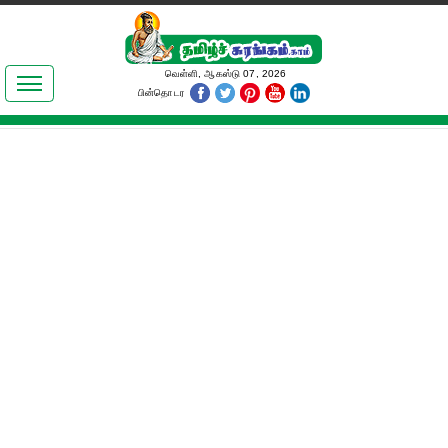
இலக்கியங்கள்
வெள்ளி, ஆகஸ்டு 07, 2026
பின்தொடர
தமிழ் உலகம்
அறிவியல்
பொதுஅறிவு
ஆன்மிகம்
ஜோதிடம்
மருத்துவம்
பெண்கள் பகுதி
நகைச்சுவை
கலையுலகம்