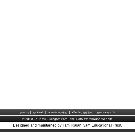
முகப்பு
|
நாங்கள்
|
உங்கள் கருத்து
|
விளம்பரத்திற்கு
|
தள வரைபடம்
© 2010-25 TamilSurangam.com Tamil Data Warehouse Website
Designed and maintained by TamilKalanjiyam Educational Trust.