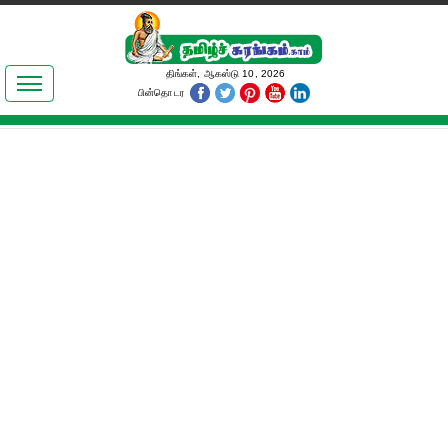
இலக்கியங்கள்
திங்கள், ஆகஸ்டு 10, 2026
பின்தொடர
தமிழ் உலகம்
அறிவியல்
பொதுஅறிவு
ஆன்மிகம்
ஜோதிடம்
மருத்துவம்
பெண்கள் பகுதி
நகைச்சுவை
கலையுலகம்