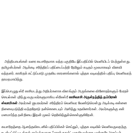
அத்தியாயங்கள் வரை சுயசரிதமாக வந்த பகுதியே இப்பதிப்பில் வெளியிடப் பெற்றுள்ளது.
தமிழன்பர்கள் அடிக்கடி சரித்திரப் பதிப்பைப்பற்றி நேரிலும் கடிதம் மூலமாகவும் வினவி
வந்தனர். காகிதக் கட்டுப்பாடு முதலிய காரணங்களால் புத்தக வடிவத்தில் பதிப்பு வெளிவரத்
தாமதமாயிற்று.
இப்பொழுது ஸ்ரீ காசிமடத்து அதிபர்களாக விளங்கும் அருங்கலை வினோதர்களும் பேரறச்
செயல்கள் புரிந்து வருபவர்களுமாகிய ஸ்ரீலஸ்ரீ
காசிவாசி அருள்நந்தித் தம்பிரான்
ஸ்வாமிகள்
அவர்கள் ஐயரவர்கள் சரித்திரம் வெளிவர வேண்டுமென்று அடிக்கடி என்னை
நினைவுபடுத்தி வந்ததோடு நன்கொடையும் அளித்து உதவினார்கள். அவர்களுக்கு என்
மனமார்ந்த நன்றியை இதன் மூலம் தெரிவித்துக்கொள்ளுகிறேன்.
சுயசரிதத்தை ஆனந்தவிகடனில் பதிப்பிக்கச் செய்தும், புத்தக வடிவில் வெளிவருவதற்கு
உடன்பட்டுப் படங்கள் ஸம்பந்தமான ‘ப்ளாக்குகள்’ முதலியவற்றை முன்னரே அனுப்பச்