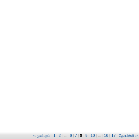
‹‹ முன்புறம்
1
2
6
7
8
9
10
16
17
தொடர்ச்சி ››
|
|
| ... |
|
|
|
|
| ... |
|
|