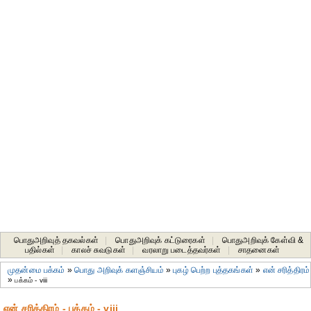
பொதுஅறிவுத் தகவல்கள்
|
பொதுஅறிவுக் கட்டுரைகள்
|
பொதுஅறிவுக் கேள்வி &
பதில்கள்
|
காலச் சுவடுகள்
|
வரலாறு படைத்தவர்கள்
|
சாதனைகள்‎
முதன்மை பக்கம்
»
பொது அறிவுக் களஞ்சியம்
»
புகழ் பெற்ற புத்தகங்கள்
»
என் சரித்திரம்
»
பக்கம் - viii
என் சரித்திரம் - பக்கம் - viii