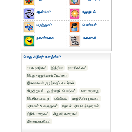
ஆன்மிகம்
ஜோதிடம்
மருத்துவம்
பெண்கள்
நகைச்சுவை
கலைகள்
பொது அறிவுக் களஞ்சியம்
உலக நாடுகள்
இந்தியா
நாகரிகங்கள்
இந்து - குழந்தைப் பெயர்கள்
இசுலாமியக் குழந்தைப் பெயர்கள்
கிருத்துவம் - குழந்தைப் பெயர்கள்
உலக வரலாறு
இந்திய வரலாறு
புவியியல்
புகழ்பெற்ற நூல்கள்
பரிசுகள் & விருதுகள்
நோபல் பரிசு‎ பெற்றோர்‎கள்
நீதிக் கதைகள்
சிறுவர் கதைகள்
விளையாட்டுகள்