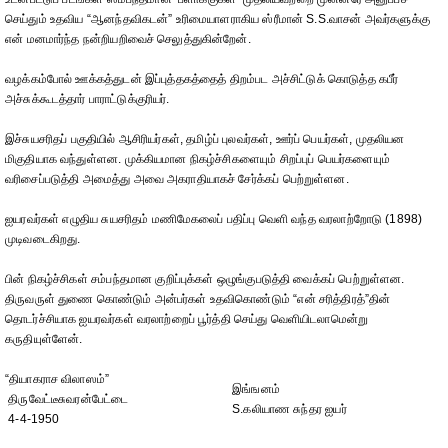
செய்தும் உதவிய “ஆனந்தவிகடன்” உரிமையாளராகிய ஸ்ரீமான் S.S.வாசன் அவர்களுக்கு
என் மனமார்ந்த நன்றியறிவைச் செலுத்துகின்றேன்.
வழக்கம்போல் ஊக்கத்துடன் இப்புத்தகத்தைத் திறம்பட அச்சிட்டுக் கொடுத்த கபீர்
அச்சுக்கூடத்தார் பாராட்டுக்குரியர்.
இச்சுயசரிதப் பகுதியில் ஆசிரியர்கள், தமிழ்ப் புலவர்கள், ஊர்ப் பெயர்கள், முதலியன
மிகுதியாக வந்துள்ளன. முக்கியமான நிகழ்ச்சிகளையும் சிறப்புப் பெயர்களையும்
வரிசைப்படுத்தி அமைத்து அவை அகராதியாகச் சேர்க்கப் பெற்றுள்ளன.
ஐயரவர்கள் எழுதிய சுயசரிதம் மணிமேகலைப் பதிப்பு வெளி வந்த வரலாற்றோடு (1898)
முடிவடைகிறது.
பின் நிகழ்ச்சிகள் சம்பந்தமான குறிப்புக்கள் ஒழுங்குபடுத்தி வைக்கப் பெற்றுள்ளன.
திருவருள் துணை கொண்டும் அன்பர்கள் உதவிகொண்டும் “என் சரித்திரத்”தின்
தொடர்ச்சியாக ஐயரவர்கள் வரலாற்றைப் பூர்த்தி செய்து வெளியிடலாமென்று
கருதியுள்ளேன்.
“தியாகராச விலாஸம்”
இங்ஙனம்
திருவேட்டீசுவரன்பேட்டை
S.கலியாண சுந்தர ஐயர்
4-4-1950