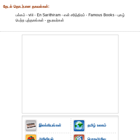
தேட‌ல் தொட‌ர்பான தகவ‌ல்க‌ள்:
பக்கம் - viii - En Sarithiram - என் சரித்திரம் - Famous Books - புகழ்
பெற்ற புத்தகங்கள் - ஐயரவர்கள்
இலக்கியங்கள்
தமிழ் உலகம்
அறிவியல்
பொதுஅறிவு