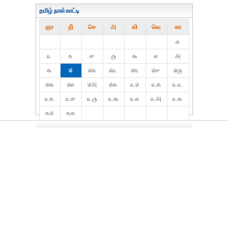
தமிழ் நாள்காட்டி
ஞா
தி்
செ
அ
வி
வெ
கா
௧
௨
௩
௪
௫
௬
௭
௮
௯
௰
௰௧
௰௨
௰௩
௰௪
௰௫
௰௬
௰௭
௰௮
௰௯
௨௰
௨௧
௨௨
௨௩
௨௪
௨௫
௨௬
௨௭
௨௮
௨௯
௩௰
௩௧