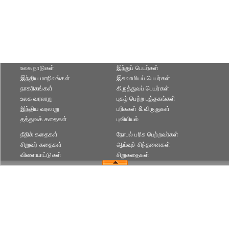
உலக நாடுகள்
இந்துப் பெயர்கள்
இந்திய மாநிலங்கள்
இசுலாமியப் பெயர்கள்
நாகரிகங்கள்
கிருத்துவப் பெயர்கள்
உலக வரலாறு
புகழ் பெற்ற புத்தகங்கள்
இந்திய வரலாறு
பரிசுகள் & விருதுகள்
தத்துவக் கதைகள்
புவியியல்
நீதிக் கதைகள்
நோபல் பரிசு‎ பெற்றவர்‎கள்
சிறுவர் கதைகள்
ஆய்வுச் சிந்தனைகள்
விளையாட்டுகள்
சிறுகதைகள்