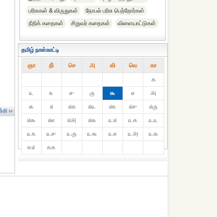
பரிசுகள் & விருதுகள்
நோபல் பரிசு‎ பெற்றோர்‎கள்
நீதிக் கதைகள்
சிறுவர் கதைகள்
விளையாட்டுகள்
தமிழ் நாள்காட்டி
ஞா
தி்
செ
அ
வி
வெ
கா
௧
௨
௩
௪
௫
௬
௭
௮
௯
௰
௰௧
௰௨
௰௩
௰௪
௰௫
்சி ››
௰௬
௰௭
௰௮
௰௯
௨௰
௨௧
௨௨
௨௩
௨௪
௨௫
௨௬
௨௭
௨௮
௨௯
௩௰
௩௧