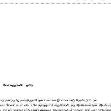
வெள்ளத்தில் விட்ட தமிழ்
தரிசித்து ஆழ்வார் திருநகரிக்குப் போய்ச் சில இடங்களில் ஏடு தேடிவிட்டு மீட்டும்
ுப்பையா பிள்ளை யென்பவரிடம் சில ஏடுகளுண்டென்று கேள்வியுற்று அங்கே சென்றேன். அவ்வீட்டிற
ாசப்பக் கவிராயர் வந்திருந்தார். சுப்பையா பிள்ளைக்கு அவர் உறவினர். நான் வந்த காரியத்தை