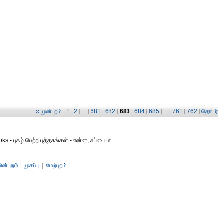
‹‹ முன்புறம்
1
2
681
682
683
684
685
761
762
தொடர்ச
|
|
| ... |
|
|
|
|
| ... |
|
|
ks - புகழ் பெற்ற புத்தகங்கள் - என்ன, சுப்பையா
பின்புறம்
|
முகப்பு
|
மேற்புறம்