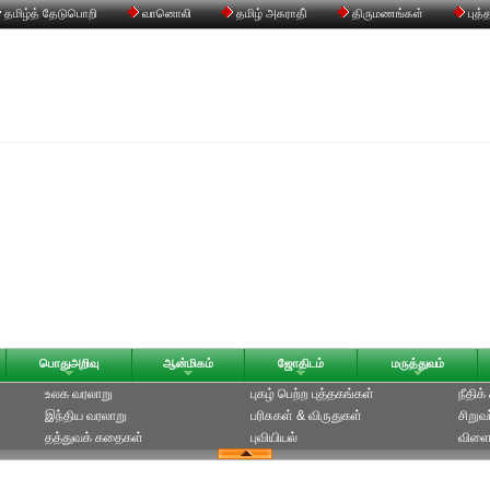
தமிழ்த் தேடுபொறி
வானொலி
தமிழ் அகராதி்
திருமணங்கள்
புத்
பொதுஅறிவு
ஆன்மிகம்
ஜோதிடம்
மருத்துவம்
உலக வரலாறு
புகழ் பெற்ற புத்தகங்கள்
நீதிக
இந்திய வரலாறு
பரிசுகள் & விருதுகள்
சிறுவ
தத்துவக் கதைகள்
புவியியல்
விளை