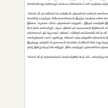
சொன்னபோது கவிராயரும் சுப்பையா பிள்ளையிடம் என் கருத்தை எடுத்
“எங்கள் வீட்டில் ஊர்க்காட்டு வாத்தியார் புத்தகங்கள் வண்டிக் கணக
கொண்டு யாருக்கும் பிரயோசனமில்லாமல் இருந்த அவற்றை என்ன செய்
இல்லை. அழகான அச்சுப் புத்தகங்கள் வந்துவிட்ட இந்தக் காலத்தில்
போட்டுவிடலாமென்றும், ஆடிப் பதினெட்டில் சுவடிகளைத் தேர்போலக் க
ஏடுகளையும் ஓர் ஆடிமாதம் பதினெட்டாந்தேதி வாய்க்காலில் விட்டு வி
எனக்குத்தான் மனம் மறுகியது. கரிவலம் வந்த நல்லூரில் ஏடுகளைத் தீ
இருந்தது. தமிழின் பெருமையைச் சொல்லிய பெரியோர் சிலர் அது நெருப்ப
தமிழ் இன்று நெருப்பில் எரிந்தும், நீரில் மறைந்தும் புறக்கணிக்கப்பட
“உங்கள் வீட்டு ஏடுகளெல்லாம் வெள்ளத்திலே போய் விட்டனவென்று சொல்