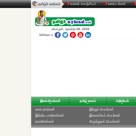
தமிழ்ச் சுரங்கம்
கலைக் களஞ்சியம்
வரைபடங்கள்
வியாழன், ஆகஸ்டு 06, 2026
பின்தொடர
இலக்கியங்கள்
தமிழ் உலகம்
அறிவியல்
உலக நாடுகள்
இந்துப் பெயர்கள்
இந்திய மாநிலங்கள்
இசுலாமியப் பெயர்கள்
நாகரிகங்கள்
கிருத்துவப் பெயர்கள்