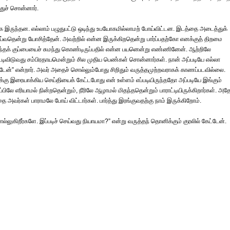
துச் சொன்னார்.
்காக இருந்தன. எல்லாம் பழுதுபட்டு ஒடிந்து உபயோகமில்லாமற் போய்விட்டன. இடத்தை அடைத்துக்
வதென்று யோசித்தேன். அவற்றில் என்ன இருக்கிறதென்று பார்ப்பதற்கோ எனக்குத் திறமை
 இந்தக் குப்பையைச் சுமந்து கொண்டிருப்பதில் என்ன பயனென்று எண்ணினேன். ஆற்றிலே
ட்டிவிடுவது சம்பிரதாயமென்றும் சில முதிய பெண்கள் சொன்னார்கள். நான் அப்படியே எல்லா
ட்டேன்” என்றார். அவர் அதைச் சொல்லும்போது சிறிதும் வருத்தமுற்றவராகக் காணப்படவில்லை.
க்கு இரையாக்கிய செய்தியைக் கேட்டபோது என் உள்ளம் எப்படியிருந்ததோ அப்படியே இங்கும்
ிலே எரியாமல் நின்றதென்றும், நீரிலே ஆழாமல் மிதந்ததென்றும் பாராட்டியிருக்கிறார்கள். அத
ுவதை அவர்கள் பாராமலே போய் விட்டார்கள். பார்த்து இரங்குவதற்கு நாம் இருக்கிறோம்.
லுகிறீர்களே. இப்படிச் செய்வது நியாயமா?” என்று வருத்தந் தொனிக்கும் குரலில் கேட்டேன்.