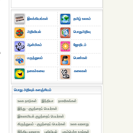
இலக்கியங்கள்
தமிழ் உலகம்
அறிவியல்
பொதுஅறிவு
ஆன்மிகம்
ஜோதிடம்
ே
மருத்துவம்
பெண்கள்
நகைச்சுவை
கலைகள்
பொது அறிவுக் களஞ்சியம்
உலக நாடுகள்
இந்தியா
நாகரிகங்கள்
இந்து - குழந்தைப் பெயர்கள்
இசுலாமியக் குழந்தைப் பெயர்கள்
கிருத்துவம் - குழந்தைப் பெயர்கள்
உலக வரலாறு
இந்திய வரலாறு
புவியியல்
புகழ்பெற்ற நூல்கள்