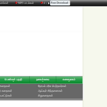
Font Download
தகங்கள்
MP3 பாடல்கள்
மின்னஞ்சல்
திரட்டி
உரையாடல்
பெண்கள் பகுதி
நகைச்சுவை
கலையுலகம்
் கதைகள்
நோபல் பரிசு‎ பெற்றவர்‎கள்
ர் கதைகள்
ஆய்வுச் சிந்தனைகள்
யாட்டுகள்
சிறுகதைகள்