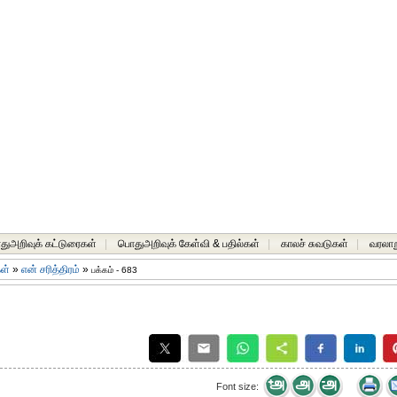
ுஅறிவுக் கட்டுரைகள்
|
பொதுஅறிவுக் கேள்வி & பதில்கள்
|
காலச் சுவடுகள்
|
வரலாற
கள்
»
என் சரித்திரம்
»
பக்கம் - 683
Font size: