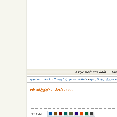
பொதுஅறிவுத் தகவல்கள்
|
பொத
முதன்மை பக்கம்
»
பொது அறிவுக் களஞ்சியம்
»
புகழ் பெற்ற புத்தகங்
என் சரித்திரம் - பக்கம் - 683
Font color: