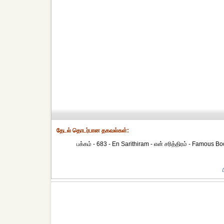
தேட‌ல் தொட‌ர்பான தகவ‌ல்க‌ள்:
பக்கம் - 683 - En Sarithiram - என் சரித்திரம் - Famous Boo