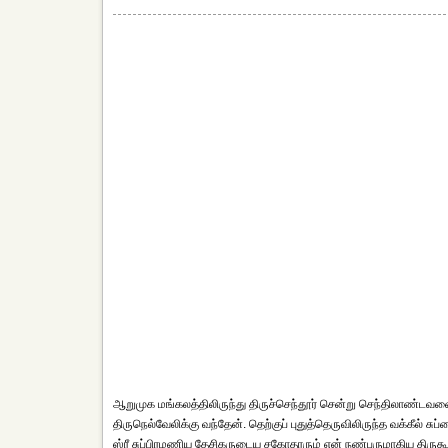
ஆறுமுக மங்கலத்திலிருந்து திருச்செந்தூர் சென்று செந்திலாண்டவனைத் 
திருநெல்வேலிக்கு வந்தேன். தெற்குப் புதுத்தெருவிலிருந்த வக்கீல் ச
ஸ்ரீ சுப்பிரமணிய தேசிகருடைய சகோதரரும் என் நண்பருமாகிய திருகூட ர