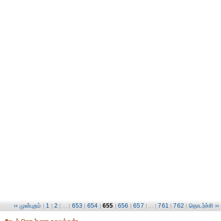
‹‹ முன்புறம்
1
2
653
654
655
656
657
761
762
தொடர்ச்சி ››
|
|
| ... |
|
|
|
|
| ... |
|
|