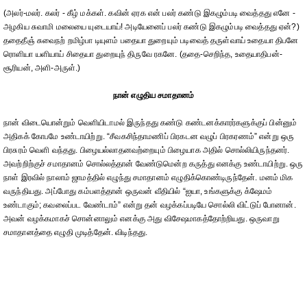
(அலர்-மலர். கலர் - கீழ் மக்கள். கவின் ஏரக என் பலர் கண்டு இகழும்படி வைத்தது எனே -
அழகிய சுவாமி மலையை யுடையாய்! அடியேனைப் பலர் கண்டு இகழும்படி வைத்தது ஏன்?)
ததைதீஞ் சுவைநற் றமிழ்பா டியுளம் பதையா துறையும் படிவைத் தருள்வாய் உதையா திபனே
ரொளியா யளியாய் சிதையா துறையுந் திருவே ரகனே. (ததை-செறிந்த, உதையாதிபன்-
சூரியன், அளி-அருள்.)
நான் எழுதிய சமாதானம்
நான் விடையொன்றும் வெளியிடாமல் இருந்தது கண்டு கண்டனக்காரர்களுக்குப் பின்னும்
அதிகக் கோபமே உண்டாயிற்று. “சீவகசிந்தாமணிப் பிரகடன வழுப் பிரகரணம்” என்று ஒரு
பிரசுரம் வெளி வந்தது. பிழையல்லாதனவற்றையும் பிழையாக அதில் சொல்லியிருந்தனர்.
அவற்றிற்குச் சமாதானம் சொல்லத்தான் வேண்டுமென்ற கருத்து எனக்கு உண்டாயிற்று. ஒரு
நாள் இரவில் நாலாம் ஜாமத்தில் எழுந்து சமாதானம் எழுதிக்கொண்டிருந்தேன். மனம் மிக
வருந்தியது. அப்போது கம்பளத்தான் ஒருவன் வீதியில் “ஐயா, உங்களுக்கு க்ஷேமம்
உண்டாகும்; கவலைப்பட வேண்டாம்” என்று தன் வழக்கப்படியே சொல்லி விட்டுப் போனான்.
அவன் வழக்கமாகச் சொன்னாலும் எனக்கு அது விசேஷமாகத்தோற்றியது. ஒருவாறு
சமாதானத்தை எழுதி முடித்தேன். விடிந்தது.