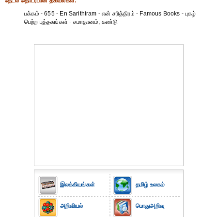
தேட‌ல் தொட‌ர்பான தகவ‌ல்க‌ள்:
பக்கம் - 655 - En Sarithiram - என் சரித்திரம் - Famous Books - புகழ்
பெற்ற புத்தகங்கள் - சமாதானம், கண்டு
இலக்கியங்கள்
தமிழ் உலகம்
அறிவியல்
பொதுஅறிவு