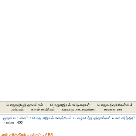
பொதுஅறிவுத் தகவல்கள்
|
பொதுஅறிவுக் கட்டுரைகள்
|
பொதுஅறிவுக் கேள்வி &
பதில்கள்
|
காலச் சுவடுகள்
|
வரலாறு படைத்தவர்கள்
|
சாதனைகள்‎
முதன்மை பக்கம்
»
பொது அறிவுக் களஞ்சியம்
»
புகழ் பெற்ற புத்தகங்கள்
»
என் சரித்திரம்
»
பக்கம் - 655
என் சரித்திரம் - பக்கம் - 655