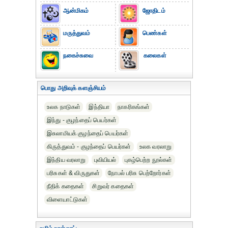
ஆன்மிகம்
ஜோதிடம்
மருத்துவம்
பெண்கள்
நகைச்சுவை
கலைகள்
பொது அறிவுக் களஞ்சியம்
உலக நாடுகள்
இந்தியா
நாகரிகங்கள்
இந்து - குழந்தைப் பெயர்கள்
இசுலாமியக் குழந்தைப் பெயர்கள்
கிருத்துவம் - குழந்தைப் பெயர்கள்
உலக வரலாறு
இந்திய வரலாறு
புவியியல்
புகழ்பெற்ற நூல்கள்
பரிசுகள் & விருதுகள்
நோபல் பரிசு‎ பெற்றோர்‎கள்
நீதிக் கதைகள்
சிறுவர் கதைகள்
விளையாட்டுகள்