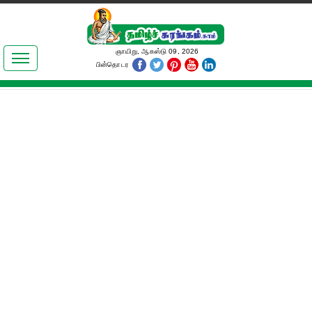
இலக்கியங்கள்
ஞாயிறு, ஆகஸ்டு 09, 2026
பின்தொடர
தமிழ் உலகம்
அறிவியல்
பொதுஅறிவு
ஆன்மிகம்
ஜோதிடம்
மருத்துவம்
பெண்கள் பகுதி
நகைச்சுவை
கலையுலகம்