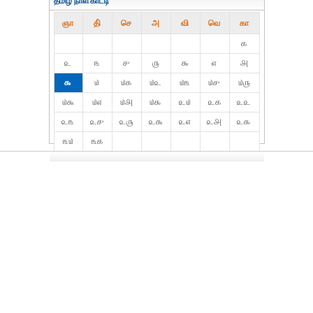
தமிழ் நாள்காட்டி
ஞா
தி்
செ
அ
வி
வெ
கா
௧
௨
௩
௪
௫
௬
௭
௮
௯
௰
௰௧
௰௨
௰௩
௰௪
௰௫
௰௬
௰௭
௰௮
௰௯
௨௰
௨௧
௨௨
௨௩
௨௪
௨௫
௨௬
௨௭
௨௮
௨௯
௩௰
௩௧