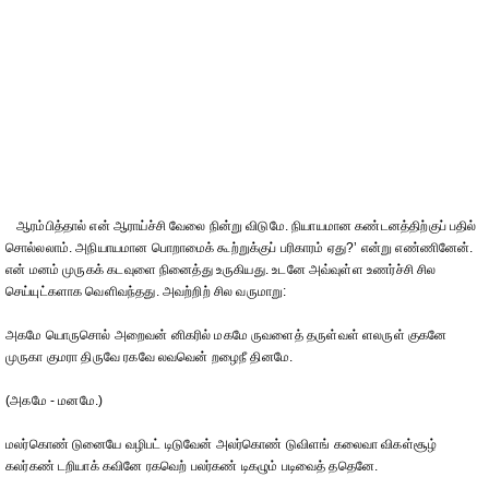
ஆரம்பித்தால் என் ஆராய்ச்சி வேலை நின்று விடுமே. நியாயமான கண்டனத்திற்குப் பதில்
சொல்லலாம். அநியாயமான பொறாமைக் கூற்றுக்குப் பரிகாரம் ஏது?’ என்று எண்ணினேன்.
என் மனம் முருகக் கடவுளை நினைத்து உருகியது. உடனே அவ்வுள்ள உணர்ச்சி சில
செய்யுட்களாக வெளிவந்தது. அவற்றிற் சில வருமாறு:
அகமே யொருசொல் அறைவன் னிகரில் மகமே ருவளைத் தருள்வள் ளலருள் குகனே
முருகா குமரா திருவே ரகவே லவவென் றழைநீ தினமே.
(அகமே - மனமே.)
மலர்கொண் டுனையே வழிபட் டிடுவேன் அலர்கொண் டுவிளங் கலைவா விகள்சூழ்
கலர்கண் டறியாக் கவினே ரகவெற் பலர்கண் டிகழும் படிவைத் ததெனே.