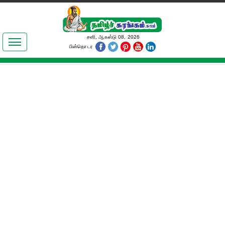
இலக்கியங்கள்
சனி, ஆகஸ்டு 08, 2026
பின்தொடர
தமிழ் உலகம்
அறிவியல்
பொதுஅறிவு
ஆன்மிகம்
ஜோதிடம்
மருத்துவம்
பெண்கள் பகுதி
நகைச்சுவை
கலையுலகம்