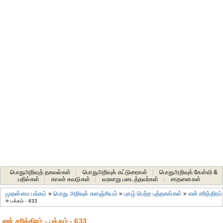
பொதுஅறிவுத் தகவல்கள்
|
பொதுஅறிவுக் கட்டுரைகள்
|
பொதுஅறிவுக் கேள்வி &
பதில்கள்
|
காலச் சுவடுகள்
|
வரலாறு படைத்தவர்கள்
|
சாதனைகள்‎
முதன்மை பக்கம்
»
பொது அறிவுக் களஞ்சியம்
»
புகழ் பெற்ற புத்தகங்கள்
»
என் சரித்திரம்
»
பக்கம் - 633
என் சரித்திரம் - பக்கம் - 633