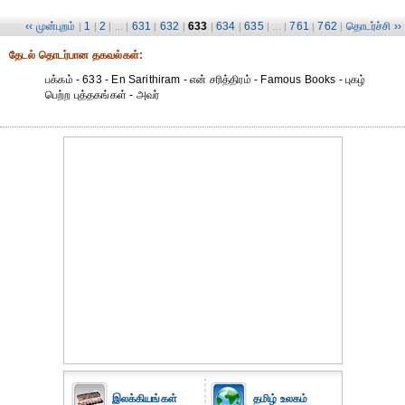
‹‹ முன்புறம்
1
2
631
632
633
634
635
761
762
தொடர்ச்சி ››
|
|
| ... |
|
|
|
|
| ... |
|
|
தேட‌ல் தொட‌ர்பான தகவ‌ல்க‌ள்:
பக்கம் - 633 - En Sarithiram - என் சரித்திரம் - Famous Books - புகழ்
பெற்ற புத்தகங்கள் - அவர்
இலக்கியங்கள்
தமிழ் உலகம்