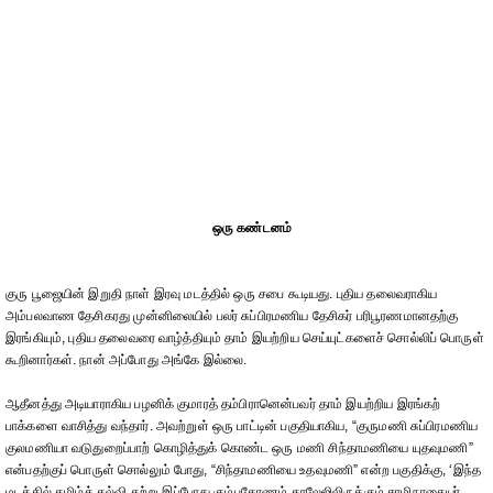
ஒரு கண்டனம்
குரு பூஜையின் இறுதி நாள் இரவு மடத்தில் ஒரு சபை கூடியது. புதிய தலைவராகிய
அம்பலவாண தேசிகரது முன்னிலையில் பலர் சுப்பிரமணிய தேசிகர் பரிபூரணமானதற்கு
இரங்கியும், புதிய தலைவரை வாழ்த்தியும் தாம் இயற்றிய செய்யுட்களைச் சொல்லிப் பொருள்
கூறினார்கள். நான் அப்போது அங்கே இல்லை.
ஆதீனத்து அடியாராகிய பழனிக் குமாரத் தம்பிரானென்பவர் தாம் இயற்றிய இரங்கற்
பாக்களை வாசித்து வந்தார். அவற்றுள் ஒரு பாட்டின் பகுதியாகிய, “குருமணி சுப்பிரமணிய
குலமணியா வடுதுறைப்பாற் கொழித்துக் கொண்ட ஒரு மணி சிந்தாமணியை யுதவுமணி”
என்பதற்குப் பொருள் சொல்லும் போது, “சிந்தாமணியை உதவுமணி” என்ற பகுதிக்கு, ‘இந்த
மடத்தில் தமிழ்க் கல்வி கற்று இப்போது கும்பகோணம் காலேஜிலிருக்கும் சாமிநாதையர்