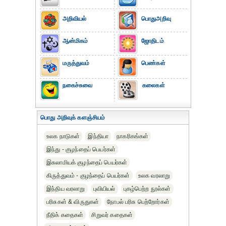
அறிவியல்
பொதுஅறிவு
ஆன்மிகம்
ஜோதிடம்
மருத்துவம்
பெண்கள்
நகைச்சுவை
கலைகள்
பொது அறிவுக் களஞ்சியம்
உலக நாடுகள்
இந்தியா
நாகரிகங்கள்
இந்து - குழந்தைப் பெயர்கள்
இசுலாமியக் குழந்தைப் பெயர்கள்
கிருத்துவம் - குழந்தைப் பெயர்கள்
உலக வரலாறு
இந்திய வரலாறு
புவியியல்
புகழ்பெற்ற நூல்கள்
பரிசுகள் & விருதுகள்
நோபல் பரிசு‎ பெற்றோர்‎கள்
நீதிக் கதைகள்
சிறுவர் கதைகள்