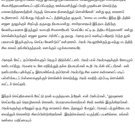
சீவகசிந்தாமணியைப் பதிப்பிப்பதற்கு ஊக்கமளித்துப் பிரதி முதலியன கொடுத்த
மகாஸந்நிதானத்தின் அருஞ் செயலை நினைத்தும் சொன்னேன்’ என்று ஒரு காரணம்
கூறினாராம். அப்போது அந்தக் கூட்டத்திலிருந்த ஒருவர், “சைவ மடமாகிய இந்த இடத்தில்
ஜைன நூலுக்குச் சிறப்புத் தருவது நியாயமன்று. சாமிநாதையர் இந்தமடத்திற்கு
வேண்டியவராக இருந்தும் உமாபதி சிவாசாரியார் ‘பொய்யே கட்டி நடத்திய சிந்தாமணி’ என்று
சொல்லியிருக்கும் ஜைன நூலை அச்சிட்டது தவறு. அதை நாம் கண்டிப்பதோடு அந்த நூல்
பரவாமல் இருக்கும்படி செய்ய வேண்டும்” என்றாராம். அவர் அயலூரிலிருந்து வந்து மடத்திற்
சில காலம் தங்கியிருந்தவர். எனக்கும் பழக்கமானவரே.
அதைக் கேட்ட தம்பிரான்களும் பிறரும் திடுக்கிட்டனர். அவர் பால் அவர்களுக்குக் கோபமும்
உண்டாயிற்று. அவரை உடனே எதிர்த்துத் தக்க நியாயங்கள் கூறி அடக்கி விட்டார்கள். என்
நண்பராகிய புலிக்குட்டி இராமலிங்கத் தம்பிரான் அவர்மீது சில வசை கவிகளைப் பாடிப்
பள்ளிக்கூடப் பிள்ளைகளுக்குச் சொல்லிக் கொடுத்து அவர் காதிற் படும்படி சொல்லிக்
காட்டச் செய்தார்.
இந்தச் செய்திகளைக் கேட்டு நான் வருத்தமடைந்தேன். என் அன்பர்கள், “தூஷணை
செய்வதே தம் தொழிலாகக் கொண்ட பொறாமைக்காரர்கள் சிலர் உலகில் இருக்கிறார்கள்.
அவர்களுக்கு ஏதேனும் ஒரு சிறு காரணம் கிடைத்தாலும் போதும்; அதைப் பற்றுக்கோடாக
வைத்துக் கொண்டு கிளம்பிவிடுகிறார்கள். இதற்கெல்லாம் வருந்திப் பயனில்லை. உங்கள்
உண்மை மதிப்பையும்