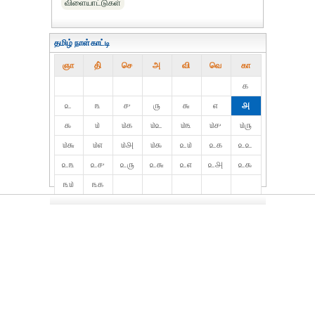
விளையாட்டுகள்
தமிழ் நாள்காட்டி
ஞா
தி்
செ
அ
வி
வெ
கா
௧
௨
௩
௪
௫
௬
௭
௮
௯
௰
௰௧
௰௨
௰௩
௰௪
௰௫
௰௬
௰௭
௰௮
௰௯
௨௰
௨௧
௨௨
௨௩
௨௪
௨௫
௨௬
௨௭
௨௮
௨௯
௩௰
௩௧