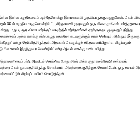
 இன்ன இன்ன பகுதிகளைப் படித்தேனென்று இராமசுவாமி முதலியாருக்கு எழுதுவேன். அவர் மிக
ம் 30-ம் எழுதிய கடிதமொன்றில் “,,,,சிந்தாமணி முழுவதும் ஒரு விசை தாங்கள் பார்த்ததாகவு
றது. மறுபடி ஒரு விசை பார்க்கும் பக்ஷத்தில் சந்தேகங்கள் ஏறக்குறைய முழுவதும் தீர்ந்து
ஸ்தகத்தைப் படிக்க எனக்கு எப்பொழுது உதவுமோ கடவுளுக்குத் தான் தெரியும். ஆகிலும் இருவரு
கிறது” என்று தெரிவித்திருந்தார். அதனால் அவருக்குச் சிந்தாமணியிலுள்ள விருப்பமும்
டு சில காலம் இருந்து வர வேண்டும்’ என்ற ஆவல் எனக்கு உண்டாயிற்று.
. சிந்தாமணியைப் பற்றி அவரிடம் சொல்லிய போது அவர் மிக்க குதூகலத்தோடு என்னைப்
லவற்றை அவர் ஞாபகத்திலிருந்து சொன்னார். அவற்றைக் குறித்துக் கொண்டேன். ஒரு சமயம் அவ
ர்வையிட்டுச் சிறப்புப் பாயிரம் கொடுத்தேன்.