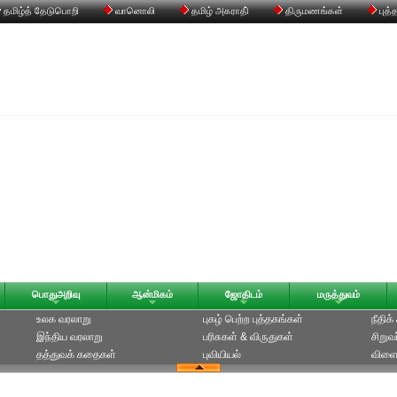
தமிழ்த் தேடுபொறி
வானொலி
தமிழ் அகராதி்
திருமணங்கள்
புத்
பொதுஅறிவு
ஆன்மிகம்
ஜோதிடம்
மருத்துவம்
உலக வரலாறு
புகழ் பெற்ற புத்தகங்கள்
நீதிக
இந்திய வரலாறு
பரிசுகள் & விருதுகள்
சிறுவ
தத்துவக் கதைகள்
புவியியல்
விளை