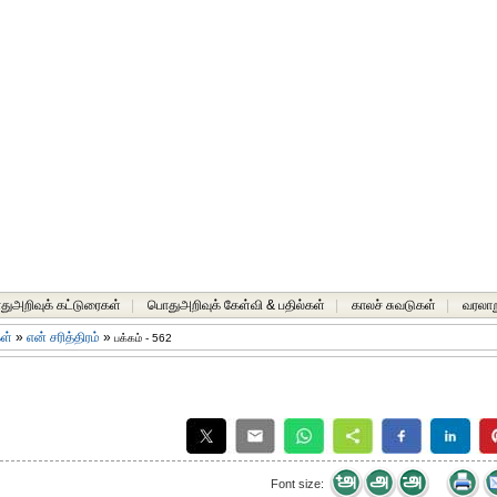
ுஅறிவுக் கட்டுரைகள்
|
பொதுஅறிவுக் கேள்வி & பதில்கள்
|
காலச் சுவடுகள்
|
வரலாற
கள்
»
என் சரித்திரம்
»
பக்கம் - 562
Font size: