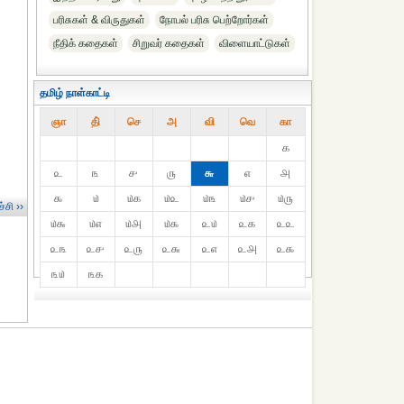
பரிசுகள் & விருதுகள்
நோபல் பரிசு‎ பெற்றோர்‎கள்
நீதிக் கதைகள்
சிறுவர் கதைகள்
விளையாட்டுகள்
தமிழ் நாள்காட்டி
ஞா
தி்
செ
அ
வி
வெ
கா
௧
௨
௩
௪
௫
௬
௭
௮
௯
௰
௰௧
௰௨
௰௩
௰௪
௰௫
்சி ››
௰௬
௰௭
௰௮
௰௯
௨௰
௨௧
௨௨
௨௩
௨௪
௨௫
௨௬
௨௭
௨௮
௨௯
௩௰
௩௧