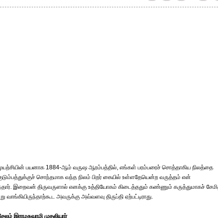
 முயற்சியின் பயனாக 1884-ஆம் வருஷ ஆரம்பத்தில், எங்கள் பரம்பரைச் சொத்தாகிய நிலத்தை
 குடும்பத்துக்குச் சொந்தமாக வந்த நிலம் பிறர் கையில் உள்ளதேயென்ற வருத்தம் என்
ந்தார். இறைவன் திருவருளால் எனக்கு உத்தியோகம் கிடைத்ததும் கண்ணும் கருத்துமாகச் சேமி
 வாங்கியிருந்தாற்கூட அவருக்கு அவ்வளவு திருப்தி ஏற்பட்டிராது.
சேலம் இராமசுவாமி முதலியார்