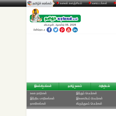
தமிழ்ச் சுரங்கம்
கலைக் களஞ்சியம்
வரைபடங்கள்
வியாழன், ஆகஸ்டு 06, 2026
பின்தொடர
இலக்கியங்கள்
தமிழ் உலகம்
அறிவியல்
உலக நாடுகள்
இந்துப் பெயர்கள்
இந்திய மாநிலங்கள்
இசுலாமியப் பெயர்கள்
நாகரிகங்கள்
கிருத்துவப் பெயர்கள்