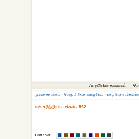
பொதுஅறிவுத் தகவல்கள்
|
பொத
முதன்மை பக்கம்
»
பொது அறிவுக் களஞ்சியம்
»
புகழ் பெற்ற புத்தகங்
என் சரித்திரம் - பக்கம் - 562
Font color: