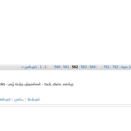
‹‹ முன்புறம்
1
2
560
561
562
563
564
761
762
தொடர்ச
|
|
| ... |
|
|
|
|
| ... |
|
|
oks - புகழ் பெற்ற புத்தகங்கள் - அவர், விசை, எனக்கு
பின்புறம்
|
முகப்பு
|
மேற்புறம்