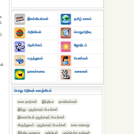
்க
இலக்கியங்கள்
தமிழ் உலகம்
ம்
அறிவியல்
பொதுஅறிவு
ம்
ஆன்மிகம்
ஜோதிடம்
மருத்துவம்
பெண்கள்
ர்
நகைச்சுவை
கலைகள்
பொது அறிவுக் களஞ்சியம்
உலக நாடுகள்
இந்தியா
நாகரிகங்கள்
இந்து - குழந்தைப் பெயர்கள்
இசுலாமியக் குழந்தைப் பெயர்கள்
கிருத்துவம் - குழந்தைப் பெயர்கள்
உலக வரலாறு
இந்திய வரலாறு
புவியியல்
புகழ்பெற்ற நூல்கள்