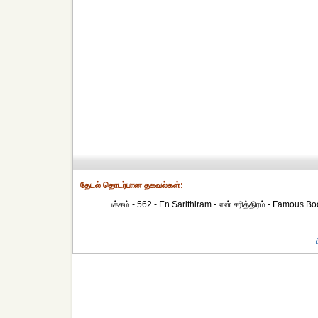
தேட‌ல் தொட‌ர்பான தகவ‌ல்க‌ள்:
பக்கம் - 562 - En Sarithiram - என் சரித்திரம் - Famous Bo