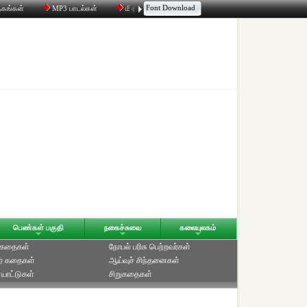
Font Download
தகங்கள்
MP3 பாடல்கள்
மின்னஞ்சல்
திரட்டி
உரையாடல்
பெண்கள் பகுதி
நகைச்சுவை
கலையுலகம்
் கதைகள்
நோபல் பரிசு‎ பெற்றவர்‎கள்
ர் கதைகள்
ஆய்வுச் சிந்தனைகள்
யாட்டுகள்
சிறுகதைகள்