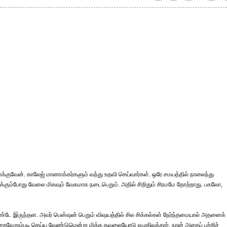
க்குவேன். காலேஜ் மாணாக்கர்களும் வந்து உதவி செய்வார்கள். ஒரே சமயத்தில் நாலைந்து
்க்கும்போது வேலை மிகவும் வேகமாக நடைபெறும். அதில் சிறிதும் சிரமமே தோற்றாது. பகலோ,
கொண்டே இருந்தன. அவர் பென்ஷன் பெறும் விஷயத்தில் சில சிக்கல்கள் நேர்ந்தமையால் அதனைக்
ம் நிறைவேறும்படி செய்ய வேண்டுமென்று மிக்க கவலையோடு எழுதிவந்தார். நான் அதைப் பற்றிச்