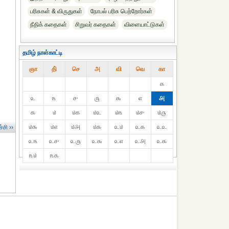
பரிசுகள் & விருதுகள்
நோபல் பரிசு‎ பெற்றோர்‎கள்
நீதிக் கதைகள்
சிறுவர் கதைகள்
விளையாட்டுகள்
தமிழ் நாள்காட்டி
ஞா
தி்
செ
அ
வி
வெ
கா
௧
௨
௩
௪
௫
௬
௭
௮
௯
௰
௰௧
௰௨
௰௩
௰௪
௰௫
௰௬
௰௭
௰௮
௰௯
௨௰
௨௧
௨௨
்சி ››
௨௩
௨௪
௨௫
௨௬
௨௭
௨௮
௨௯
௩௰
௩௧