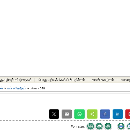
ுஅறிவுக் கட்டுரைகள்
|
பொதுஅறிவுக் கேள்வி & பதில்கள்
|
காலச் சுவடுகள்
|
வரலாற
கள்
»
என் சரித்திரம்
»
பக்கம் - 548
Font size: