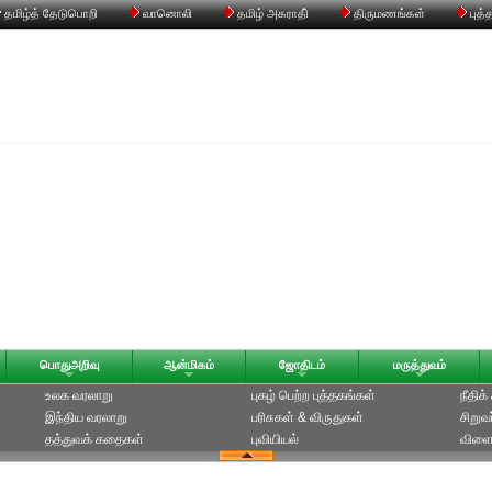
தமிழ்த் தேடுபொறி
வானொலி
தமிழ் அகராதி்
திருமணங்கள்
புத்
பொதுஅறிவு
ஆன்மிகம்
ஜோதிடம்
மருத்துவம்
உலக வரலாறு
புகழ் பெற்ற புத்தகங்கள்
நீதிக
இந்திய வரலாறு
பரிசுகள் & விருதுகள்
சிறுவ
தத்துவக் கதைகள்
புவியியல்
விளை