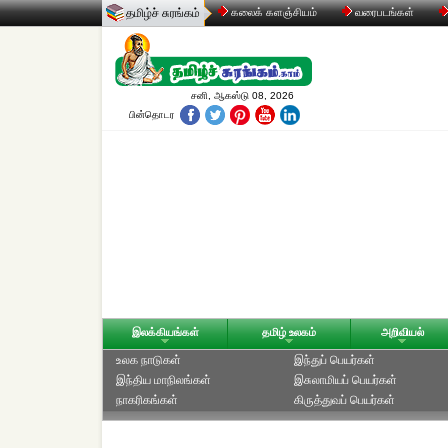
தமிழ்ச் சுரங்கம்
கலைக் களஞ்சியம்
வரைபடங்கள்
சனி, ஆகஸ்டு 08, 2026
பின்தொடர
இலக்கியங்கள்
தமிழ் உலகம்
அறிவியல்
உலக நாடுகள்
இந்துப் பெயர்கள்
இந்திய மாநிலங்கள்
இசுலாமியப் பெயர்கள்
நாகரிகங்கள்
கிருத்துவப் பெயர்கள்