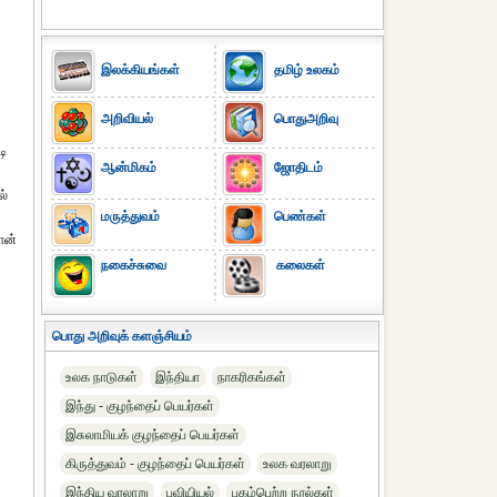
இலக்கியங்கள்
தமிழ் உலகம்
அறிவியல்
பொதுஅறிவு
டி
ஆன்மிகம்
ஜோதிடம்
ல்
மருத்துவம்
பெண்கள்
ான்
நகைச்சுவை
கலைகள்
பொது அறிவுக் களஞ்சியம்
உலக நாடுகள்
இந்தியா
நாகரிகங்கள்
இந்து - குழந்தைப் பெயர்கள்
இசுலாமியக் குழந்தைப் பெயர்கள்
கிருத்துவம் - குழந்தைப் பெயர்கள்
உலக வரலாறு
இந்திய வரலாறு
புவியியல்
புகழ்பெற்ற நூல்கள்