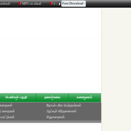
Font Download
தகங்கள்
MP3 பாடல்கள்
மின்னஞ்சல்
திரட்டி
உரையாடல்
பெண்கள் பகுதி
நகைச்சுவை
கலையுலகம்
் கதைகள்
நோபல் பரிசு‎ பெற்றவர்‎கள்
ர் கதைகள்
ஆய்வுச் சிந்தனைகள்
யாட்டுகள்
சிறுகதைகள்