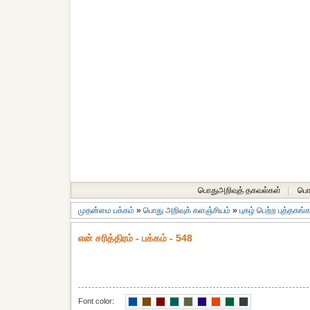
பொதுஅறிவுத் தகவல்கள்
|
பொத
முதன்மை பக்கம்
»
பொது அறிவுக் களஞ்சியம்
»
புகழ் பெற்ற புத்தகங்
என் சரித்திரம் - பக்கம் - 548
Font color: