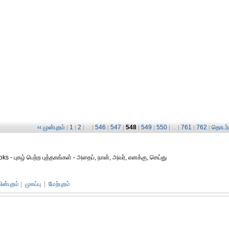
‹‹ முன்புறம்
1
2
546
547
548
549
550
761
762
தொடர்ச
|
|
| ... |
|
|
|
|
| ... |
|
|
oks - புகழ் பெற்ற புத்தகங்கள் - அதைப், நான், அவர், எனக்கு, செய்து
பின்புறம்
|
முகப்பு
|
மேற்புறம்