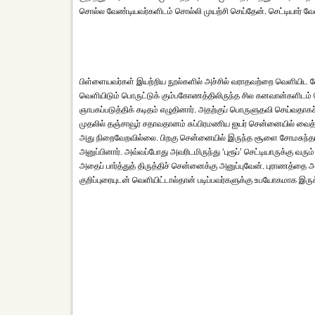
சொல்ல வேண்டியவர்களிடம் சொல்லி முயற்சி செய்தேன். செட்டியார் வே
பிள்ளையவர்கள் இயற்றிய நூல்களில் அச்சில் வராதவற்றை வெளியிட வேண
வெளியிடும் பொருட்டுக் கும்பகோணத்திலிருந்த சில கனவான்களிடம் சொ
ஞாபகப்படுத்திக் கடிதம் எழுதினார். அதற்குப் பொருளுதவி செய்வதாகச
முதலில் தஞ்சாவூர் சதாவதானம் சுப்பிரமணிய ஐயர் சென்னையில் வைத்தி
அது நிறைவேறவில்லை. பிறகு சென்னையில் இருந்த சூளை சோமசுந்தர 
அனுப்பினார். அவ்வப்போது அவரிடமிருந்து ‘புரூப்’ செட்டியாருக்கு வரு
அதைப் பார்த்துத் திருத்திச் சென்னைக்கு அனுப்புவேன். புராணத்தை அ
குறிப்புரையுடன் வெளியிட்டால்தான் படிப்பவர்களுக்கு உபயோகமாக இர