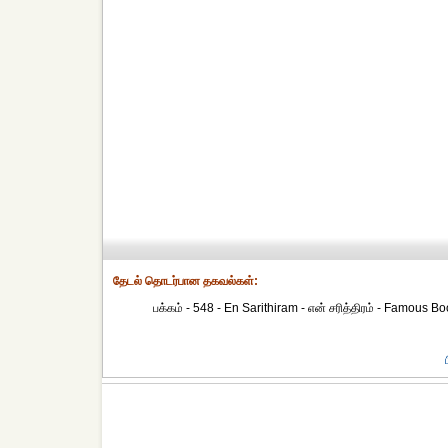
தேட‌ல் தொட‌ர்பான தகவ‌ல்க‌ள்:
பக்கம் - 548 - En Sarithiram - என் சரித்திரம் - Famous Bo