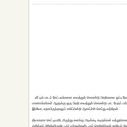
வீட்டில் பாடம் கேட்பவர்களை வைத்துக் கொண்டு பிரதிகளை ஒப்பு நோ
மாணாக்கர்கள் ஆளுக்கு ஒரு பிரதி வைத்துக் கொண்டு பாட பேதம் பார
இரவோ, ஏதாயிருந்தாலும் சலிப்பின்றி ஆராய்ச்சி செய்து வந்தேன்.
தியாகராச செட்டியாரிடமிருந்து எனக்கு அடிக்கடி கடிதங்கள் வந்து
குறித்துப் பிரின்ஸிபாலிடமும் மற்றவர்களிடமும் தெரிவித்துக் காரிய