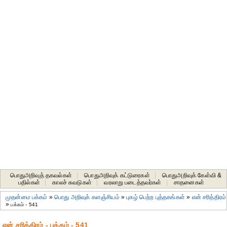
பொதுஅறிவுத் தகவல்கள்
|
பொதுஅறிவுக் கட்டுரைகள்
|
பொதுஅறிவுக் கேள்வி &
பதில்கள்
|
காலச் சுவடுகள்
|
வரலாறு படைத்தவர்கள்
|
சாதனைகள்‎
முதன்மை பக்கம்
»
பொது அறிவுக் களஞ்சியம்
»
புகழ் பெற்ற புத்தகங்கள்
»
என் சரித்திரம்
»
பக்கம் - 541
என் சரித்திரம் - பக்கம் - 541