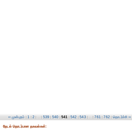
‹‹ முன்புறம்
1
2
539
540
541
542
543
761
762
தொடர்ச்சி ››
|
|
| ... |
|
|
|
|
| ... |
|
|
தேட‌ல் தொட‌ர்பான தகவ‌ல்க‌ள்: