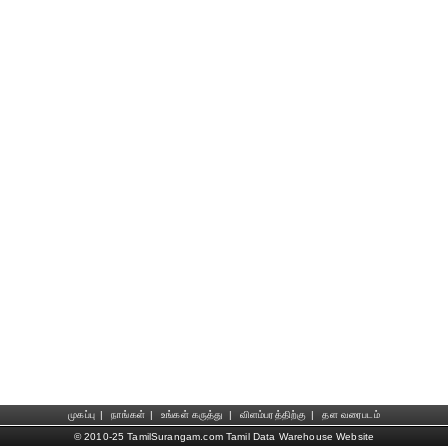
முகப்பு
|
நாங்கள்
|
உங்கள் கருத்து
|
விளம்பரத்திற்கு
|
தள வரைபடம்
© 2010-25 TamilSurangam.com Tamil Data Warehouse Website