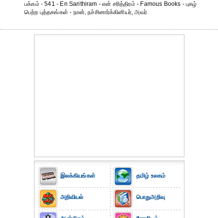
பக்கம் - 541 - En Sarithiram - என் சரித்திரம் - Famous Books - புகழ்
பெற்ற புத்தகங்கள் - நான், நச்சினார்க்கினியர், அவர்
இலக்கியங்கள்
தமிழ் உலகம்
அறிவியல்
பொதுஅறிவு