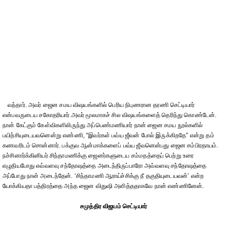
வந்தார். அவர் ஜைன சமய விஷயங்களில் பெரிய நிபுணரான தரணி செட்டியார்
என்பவருடைய சகோதரியார்.அவர் மூலமாகச் சில விஷயங்களைத் தெரிந்து கொண்டேன்.
நான் கேட்கும் கேள்விகளிலிருந்து அப்பெண்மணியார் நான் ஜைன சமய நூல்களில்
பயிற்சியுடையவனென்று எண்ணி, “இவர்கள் பவ்ய ஜீவன் போல் இருக்கிறதே” என்று தம்
கணவரிடம் சொன்னார். பக்குவ ஆன்மாக்களைப் பவ்ய ஜீவனென்பது ஜைன சம்பிரதாயம்.
நச்சினார்க்கினியர் சிந்தாமணிக்கு ஜைனர்களுடைய சம்மதத்தைப் பெற்று உரை
எழுதியபோது எவ்வளவு சந்தோஷத்தை அடைந்திருப்பாரோ அவ்வளவு சந்தோஷத்தை
அப்போது நான் அடைந்தேன். ‘சிந்தாமணி ஆராய்ச்சிக்கு நீ தகுதியுடையவன்’ என்ற
யோக்கியதா பத்திரத்தை அந்த ஜைன விதுஷி அளித்ததாகவே நான் எண்ணினேன்.
சமுத்திர விஜயம் செட்டியார்