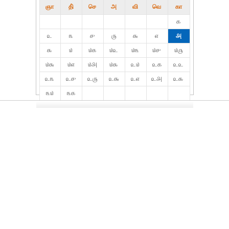
ஞா
தி்
செ
அ
வி
வெ
கா
௧
௨
௩
௪
௫
௬
௭
௮
௯
௰
௰௧
௰௨
௰௩
௰௪
௰௫
௰௬
௰௭
௰௮
௰௯
௨௰
௨௧
௨௨
௨௩
௨௪
௨௫
௨௬
௨௭
௨௮
௨௯
௩௰
௩௧