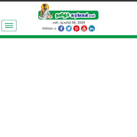
இலக்கியங்கள்
சனி, ஆகஸ்டு 08, 2026
பின்தொடர
தமிழ் உலகம்
அறிவியல்
பொதுஅறிவு
ஆன்மிகம்
ஜோதிடம்
மருத்துவம்
பெண்கள் பகுதி
நகைச்சுவை
கலையுலகம்