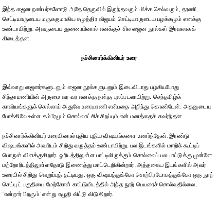
இந்த ஜைன நண்பர்களோடு அதே தெருவில் இருந்தவரும் மிக்க செல்வரும், தரணி
செட்டியாருடைய மருகருமாகிய சமுத்திர விஜயம் செட்டியாருடைய பழக்கமும் எனக்கு
உண்டாயிற்று. அவருடைய துணையினால் எனக்குச் சில ஜைன நூல்கள் இரவலாகக்
கிடைத்தன.
நச்சினார்க்கினியர் உரை
இவ்வாறு ஜைனர்களுடனும் ஜைன நூல்களுடனும் இடைவிடாது பழகியபோது
சிந்தாமணியின் அருமை வர வர எனக்கு நன்கு புலப்படலாயிற்று. செந்தமிழ்க்
காவியங்களுக் கெல்லாம் அதுவே உரையாணி என்பதை அறிந்து கொண்டேன். அதனுடைய
போக்கிலே உள்ள கம்பீரமும் சொல்லாட்சிச் சிறப்பும் என் மனத்தைக் கவர்ந்தன.
நச்சினார்க்கினியர் உரையினால் புதிய புதிய விஷயங்களை உணர்ந்தேன். இரண்டு
விஷயங்களில் அவரிடம் சிறிது வருத்தம் உண்டாயிற்று. பல இடங்களில் மாறிக் கூட்டிப்
பொருள் விளக்குகிறார். ஓரிடத்திலுள்ள பாட்டிலிருக்கும் சொல்லைப் பல பாட்டுக்கு முன்னே
மற்றோரிடத்திலுள்ளதோடு இணைத்து மாட்டெறிகின்றார். அத்தகைய இடங்களில் அவர்
உரையில் சிறிது வெறுப்புத் தட்டியது. ஒரு விஷயத்துக்கோ சொற்பிரயோகத்துக்கோ ஒரு நூற்
செய்யுட் பகுதியை மேற்கோள் காட்டுமிடத்தில் அந்த நூற் பெயரைச் சொல்வதில்லை.
‘என்றார் பிறரும்’ என்று எழுதி விட்டு விடுகிறார்.