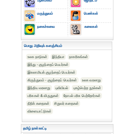
ஆன்மிகம்
ஜோதிடம்
மருத்துவம்
பெண்கள்
நகைச்சுவை
கலைகள்
பொது அறிவுக் களஞ்சியம்
உலக நாடுகள்
இந்தியா
நாகரிகங்கள்
இந்து - குழந்தைப் பெயர்கள்
இசுலாமியக் குழந்தைப் பெயர்கள்
கிருத்துவம் - குழந்தைப் பெயர்கள்
உலக வரலாறு
இந்திய வரலாறு
புவியியல்
புகழ்பெற்ற நூல்கள்
பரிசுகள் & விருதுகள்
நோபல் பரிசு‎ பெற்றோர்‎கள்
நீதிக் கதைகள்
சிறுவர் கதைகள்
விளையாட்டுகள்
தமிழ் நாள்காட்டி