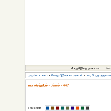
பொதுஅறிவுத் தகவல்கள்
|
பொத
முதன்மை பக்கம்
»
பொது அறிவுக் களஞ்சியம்
»
புகழ் பெற்ற புத்தகங்
என் சரித்திரம் - பக்கம் - 447
Font color: