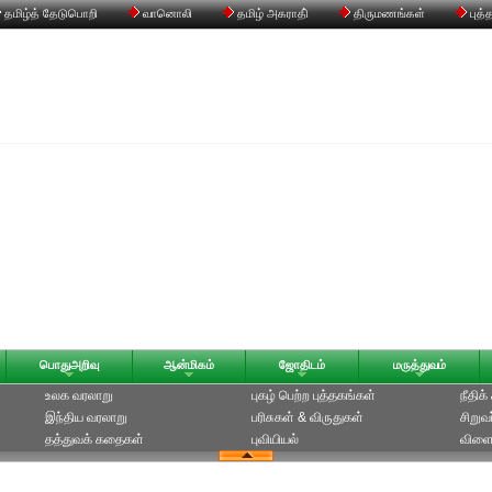
தமிழ்த் தேடுபொறி
வானொலி
தமிழ் அகராதி்
திருமணங்கள்
புத்
பொதுஅறிவு
ஆன்மிகம்
ஜோதிடம்
மருத்துவம்
உலக வரலாறு
புகழ் பெற்ற புத்தகங்கள்
நீதிக
இந்திய வரலாறு
பரிசுகள் & விருதுகள்
சிறுவ
தத்துவக் கதைகள்
புவியியல்
விளை