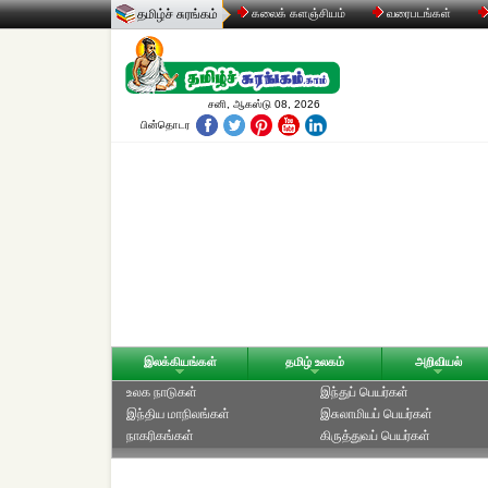
தமிழ்ச் சுரங்கம்
கலைக் களஞ்சியம்
வரைபடங்கள்
சனி, ஆகஸ்டு 08, 2026
பின்தொடர
இலக்கியங்கள்
தமிழ் உலகம்
அறிவியல்
உலக நாடுகள்
இந்துப் பெயர்கள்
இந்திய மாநிலங்கள்
இசுலாமியப் பெயர்கள்
நாகரிகங்கள்
கிருத்துவப் பெயர்கள்