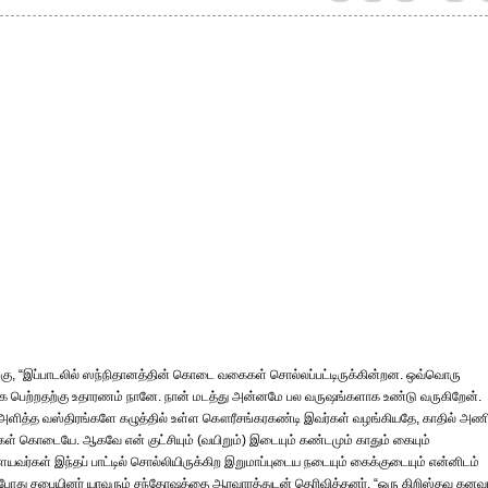
ிறகு, “இப்பாடலில் ஸந்நிதானத்தின் கொடை வகைகள் சொல்லப்பட்டிருக்கின்றன. ஒவ்வொரு
்கே பெற்றதற்கு உதாரணம் நானே. நான் மடத்து அன்னமே பல வருஷங்களாக உண்டு வருகிறேன்.
கள் அளித்த வஸ்திரங்களே கழுத்தில் உள்ள கௌரீசங்கரகண்டி இவர்கள் வழங்கியதே, காதில் அணி
ள் கொடையே. ஆகவே என் குட்சியும் (வயிறும்) இடையும் கண்டமும் காதும் கையும்
்கள் இந்தப் பாட்டில் சொல்லியிருக்கிற இறுமாப்புடைய நடையும் கைக்குடையும் என்னிடம்
ினபோது சபையினர் யாவரும் சந்தோஷத்தை ஆரவாரத்துடன் தெரிவித்தனர். “ஒரு கிறிஸ்தவ கனவ