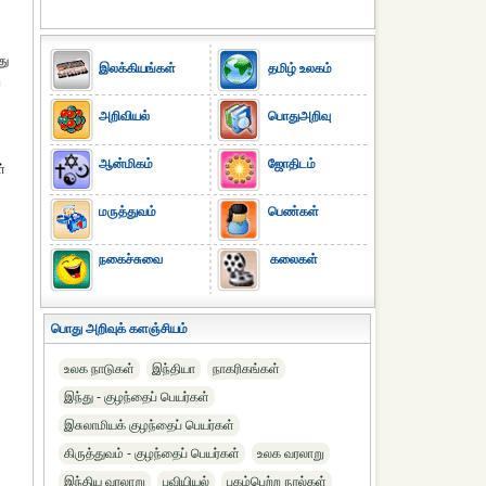
து
இலக்கியங்கள்
தமிழ் உலகம்
ு
அறிவியல்
பொதுஅறிவு
ஆன்மிகம்
ஜோதிடம்
்
மருத்துவம்
பெண்கள்
நகைச்சுவை
கலைகள்
பொது அறிவுக் களஞ்சியம்
உலக நாடுகள்
இந்தியா
நாகரிகங்கள்
இந்து - குழந்தைப் பெயர்கள்
இசுலாமியக் குழந்தைப் பெயர்கள்
கிருத்துவம் - குழந்தைப் பெயர்கள்
உலக வரலாறு
இந்திய வரலாறு
புவியியல்
புகழ்பெற்ற நூல்கள்