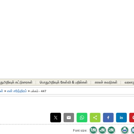
ுஅறிவுக் கட்டுரைகள்
|
பொதுஅறிவுக் கேள்வி & பதில்கள்
|
காலச் சுவடுகள்
|
வரலாற
கள்
»
என் சரித்திரம்
»
பக்கம் - 447
Font size: