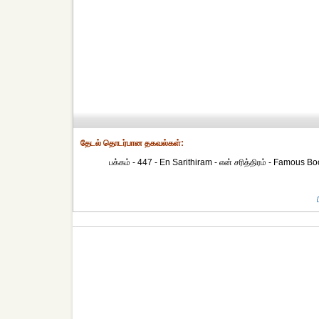
தேட‌ல் தொட‌ர்பான தகவ‌ல்க‌ள்:
பக்கம் - 447 - En Sarithiram - என் சரித்திரம் - Famous Boo