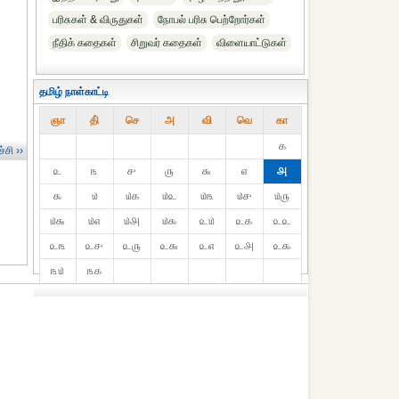
பரிசுகள் & விருதுகள்
நோபல் பரிசு‎ பெற்றோர்‎கள்
நீதிக் கதைகள்
சிறுவர் கதைகள்
விளையாட்டுகள்
தமிழ் நாள்காட்டி
ஞா
தி்
செ
அ
வி
வெ
கா
௧
்சி ››
௨
௩
௪
௫
௬
௭
௮
௯
௰
௰௧
௰௨
௰௩
௰௪
௰௫
௰௬
௰௭
௰௮
௰௯
௨௰
௨௧
௨௨
௨௩
௨௪
௨௫
௨௬
௨௭
௨௮
௨௯
௩௰
௩௧