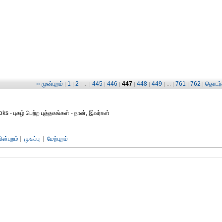
‹‹ முன்புறம்
1
2
445
446
447
448
449
761
762
தொடர்ச
|
|
| ... |
|
|
|
|
| ... |
|
|
ks - புகழ் பெற்ற புத்தகங்கள் - நான், இவர்கள்
பின்புறம்
|
முகப்பு
|
மேற்புறம்