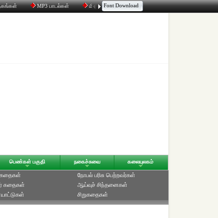
Font Download
தகங்கள்
MP3 பாடல்கள்
மின்னஞ்சல்
திரட்டி
உரையாடல்
பெண்கள் பகுதி
நகைச்சுவை
கலையுலகம்
் கதைகள்
நோபல் பரிசு‎ பெற்றவர்‎கள்
ர் கதைகள்
ஆய்வுச் சிந்தனைகள்
யாட்டுகள்
சிறுகதைகள்