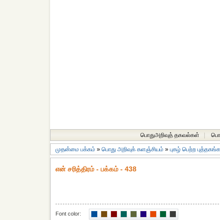
பொதுஅறிவுத் தகவல்கள்
|
பொத
முதன்மை பக்கம்
»
பொது அறிவுக் களஞ்சியம்
»
புகழ் பெற்ற புத்தகங்
என் சரித்திரம் - பக்கம் - 438
Font color: