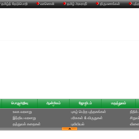
தமிழ்த் தேடுபொறி
வானொலி
தமிழ் அகராதி்
திருமணங்கள்
புத்
பொதுஅறிவு
ஆன்மிகம்
ஜோதிடம்
மருத்துவம்
உலக வரலாறு
புகழ் பெற்ற புத்தகங்கள்
நீதிக
இந்திய வரலாறு
பரிசுகள் & விருதுகள்
சிறுவ
தத்துவக் கதைகள்
புவியியல்
விளை