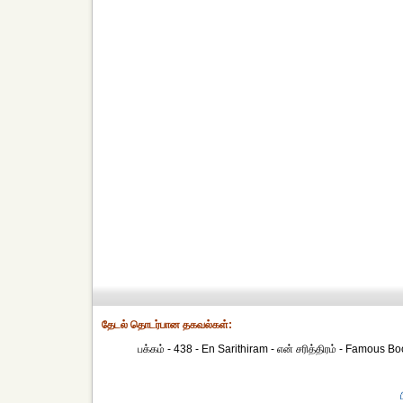
தேட‌ல் தொட‌ர்பான தகவ‌ல்க‌ள்:
பக்கம் - 438 - En Sarithiram - என் சரித்திரம் - Famous Boo