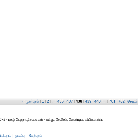
‹‹ முன்புறம்
1
2
436
437
438
439
440
761
762
தொடர்ச
|
|
| ... |
|
|
|
|
| ... |
|
|
ks - புகழ் பெற்ற புத்தகங்கள் - வந்து, தேசிகர், வேண்டிய, சுப்பிரமணிய
பின்புறம்
|
முகப்பு
|
மேற்புறம்