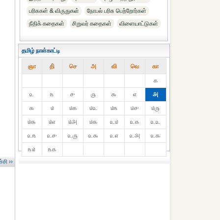
பரிசுகள் & விருதுகள்
நோபல் பரிசு‎ பெற்றோர்‎கள்
நீதிக் கதைகள்
சிறுவர் கதைகள்
விளையாட்டுகள்
தமிழ் நாள்காட்டி
ஞா
தி்
செ
அ
வி
வெ
கா
௧
௨
௩
௪
௫
௬
௭
௮
௯
௰
௰௧
௰௨
௰௩
௰௪
௰௫
௰௬
௰௭
௰௮
௰௯
௨௰
௨௧
௨௨
௨௩
௨௪
௨௫
௨௬
௨௭
௨௮
௨௯
௩௰
௩௧
்சி ››