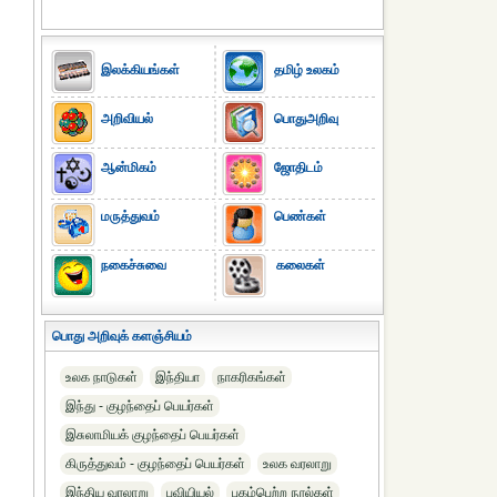
இலக்கியங்கள்
தமிழ் உலகம்
அறிவியல்
பொதுஅறிவு
ஆன்மிகம்
ஜோதிடம்
மருத்துவம்
பெண்கள்
நகைச்சுவை
கலைகள்
பொது அறிவுக் களஞ்சியம்
உலக நாடுகள்
இந்தியா
நாகரிகங்கள்
இந்து - குழந்தைப் பெயர்கள்
இசுலாமியக் குழந்தைப் பெயர்கள்
கிருத்துவம் - குழந்தைப் பெயர்கள்
உலக வரலாறு
இந்திய வரலாறு
புவியியல்
புகழ்பெற்ற நூல்கள்