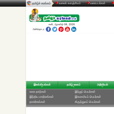
தமிழ்ச் சுரங்கம்
கலைக் களஞ்சியம்
வரைபடங்கள்
சனி, ஆகஸ்டு 08, 2026
பின்தொடர
இலக்கியங்கள்
தமிழ் உலகம்
அறிவியல்
உலக நாடுகள்
இந்துப் பெயர்கள்
இந்திய மாநிலங்கள்
இசுலாமியப் பெயர்கள்
நாகரிகங்கள்
கிருத்துவப் பெயர்கள்