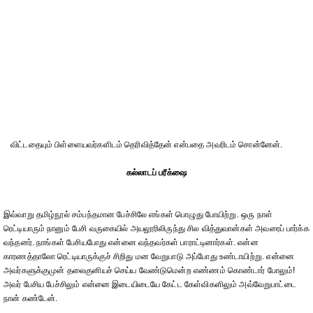
விட்டதையும் பிள்ளையவர்களிடம் தெரிவித்தேன் என்பதை அவரிடம் சொன்னேன்.
கல்லாடப் பரீக்ஷை
இவ்வாறு தமிழ்நூல் சம்பந்தமான பேச்சிலே எங்கள் பொழுது போயிற்று. ஒரு நாள்
ரெட்டியாரும் நானும் பேசி வருகையில் அயலூரிலிருந்து சில வித்துவான்கள் அவரைப் பார்க்க
வந்தனர். நாங்கள் பேசியபோது என்னை வந்தவர்கள் பாராட்டினார்கள். என்ன
காரணத்தாலோ ரெட்டியாருக்குச் சிறிது மன வேறுபாடு அப்போது உண்டாயிற்று. என்னை
அவர்களுக்குமுன் தலைகுனியச் செய்ய வேண்டுமென்ற எண்ணம் கொண்டார் போலும்!
அவர் பேசிய பேச்சிலும் என்னை இடையிடையே கேட்ட கேள்விகளிலும் அவ்வேறுபாட்டை
நான் கண்டேன்.