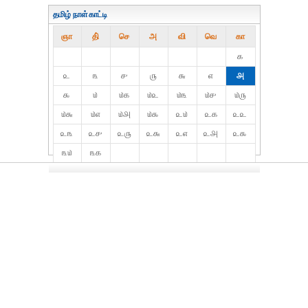
தமிழ் நாள்காட்டி
ஞா
தி்
செ
அ
வி
வெ
கா
௧
௨
௩
௪
௫
௬
௭
௮
௯
௰
௰௧
௰௨
௰௩
௰௪
௰௫
௰௬
௰௭
௰௮
௰௯
௨௰
௨௧
௨௨
௨௩
௨௪
௨௫
௨௬
௨௭
௨௮
௨௯
௩௰
௩௧