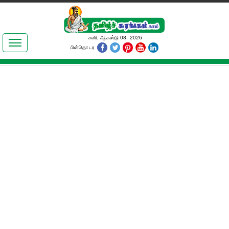
இலக்கியங்கள்
சனி, ஆகஸ்டு 08, 2026
பின்தொடர
தமிழ் உலகம்
அறிவியல்
பொதுஅறிவு
ஆன்மிகம்
ஜோதிடம்
மருத்துவம்
பெண்கள் பகுதி
நகைச்சுவை
கலையுலகம்