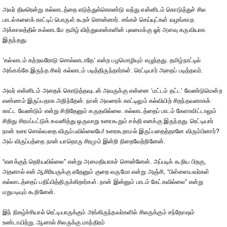
அவர் திடீரென்று கல்லாடத்தை எடுத்துக்கொண்டு வந்து என்னிடம் கொடுத்துச் சில
பாடல்களைக் காட்டிப் பொருள் கூறச் சொன்னார். சங்கச் செய்யுட்கள் வழங்காத
அக்காலத்தில் கல்லாடமே தமிழ் வித்துவான்களின் புலமைக்கு ஓர் அளவு கருவியாக
இருந்தது.
‘கல்லாடம் கற்றவரோடு சொல்லாடாதே’ என்ற பழமொழியும் எழுந்தது. தமிழ்நாட்டில்
அங்கங்கே இருந்த சிலர் கல்லாடம் படித்திருந்தார்கள். ரெட்டியார் அதைப் படித்தவர்.
அவர் என்னிடம் அதைக் கொடுத்தவுடன் அவருக்கு என்னை ‘மட்டம் தட்ட’ வேண்டுமென்ற
எண்ணம் இருப்பதாக அறிந்தேன். நான் அவரைக் காட்டிலும் கல்வியிற் சிறந்தவனாகக்
காட்ட வேண்டும் என்று சிறிதேனும் கருதவில்லை. கல்லாடத்தைப் பாடம் கேளாவிட்டாலும்
சிறிது சிரமப்பட்டுக் கவனித்து ஒருவாறு உரைகூறும் சக்தி எனக்கு இருந்தது. ரெட்டியார்
நான் உரை சொல்வதை விரும்பவில்லையே! உரைகூறாமல் இருப்பதைத்தானே விரும்பினார்?
அவ் விருப்பத்தை நான் யாதொரு சிரமும் இன்றி நிறைவேற்றினேன்.
“எனக்குத் தெரியவில்லை” என்று அமைதியாகச் சொன்னேன். அப்படிக் கூறிய பிறகு,
அதனால் என் ஆசிரியருக்கு ஏதேனும் குறை வருமோ என்று அஞ்சி, “பிள்ளையவர்கள்
கல்லாடத்தைப் பதிப்பித்திருக்கிறார்கள். நான் இன்னும் பாடம் கேட்கவில்லை” என்று
மறுபடியும் கூறினேன்.
இந் நிகழ்ச்சியால் ரெட்டியாருக்கும் அங்கிருந்தவர்களில் சிலருக்கும் சந்தோஷம்
உண்டாயிற்று. ஆனால் சிலருக்கு மாத்திரம்