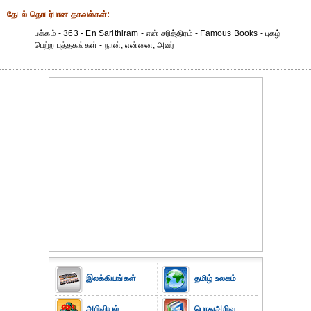
தேட‌ல் தொட‌ர்பான தகவ‌ல்க‌ள்:
பக்கம் - 363 - En Sarithiram - என் சரித்திரம் - Famous Books - புகழ்
பெற்ற புத்தகங்கள் - நான், என்னை, அவர்
இலக்கியங்கள்
தமிழ் உலகம்
அறிவியல்
பொதுஅறிவு