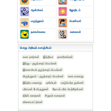
ஆன்மிகம்
ஜோதிடம்
மருத்துவம்
பெண்கள்
நகைச்சுவை
கலைகள்
பொது அறிவுக் களஞ்சியம்
உலக நாடுகள்
இந்தியா
நாகரிகங்கள்
இந்து - குழந்தைப் பெயர்கள்
இசுலாமியக் குழந்தைப் பெயர்கள்
கிருத்துவம் - குழந்தைப் பெயர்கள்
உலக வரலாறு
இந்திய வரலாறு
புவியியல்
புகழ்பெற்ற நூல்கள்
பரிசுகள் & விருதுகள்
நோபல் பரிசு‎ பெற்றோர்‎கள்
நீதிக் கதைகள்
சிறுவர் கதைகள்
விளையாட்டுகள்