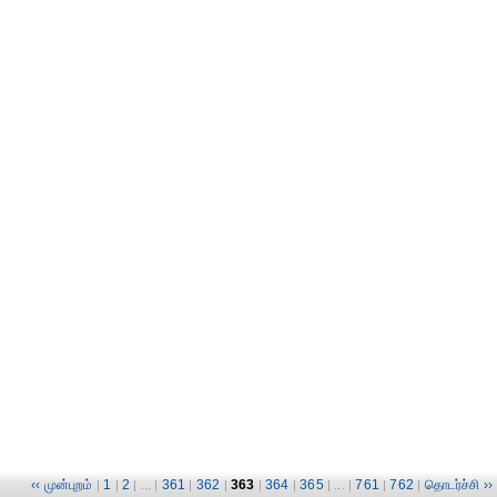
‹‹ முன்புறம்
1
2
361
362
363
364
365
761
762
தொடர்ச்சி ››
|
|
| ... |
|
|
|
|
| ... |
|
|