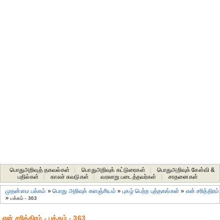
பொதுஅறிவுத் தகவல்கள்
|
பொதுஅறிவுக் கட்டுரைகள்
|
பொதுஅறிவுக் கேள்வி &
பதில்கள்
|
காலச் சுவடுகள்
|
வரலாறு படைத்தவர்கள்
|
சாதனைகள்‎
முதன்மை பக்கம்
»
பொது அறிவுக் களஞ்சியம்
»
புகழ் பெற்ற புத்தகங்கள்
»
என் சரித்திரம்
»
பக்கம் - 363
என் சரித்திரம் - பக்கம் - 363