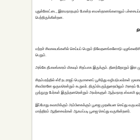
புதுக்கோட்டை, இராமநாதபுரம் போன்ற ஸமஸ்தானங்களாலும் பச்சையப்ப 
பெற்றிருக்கின்றன.
ந
மற்றச் சிவாலயங்களில் செய்யப் பெறும் நிவேதனங்களோடு புழுங்கலரிச
பெறும்.
அங்கே தீபாலங்காரம் மிகவும் சிறப்பாக இருக்கும். தினந்தோறும் இரா
சிதம்பரத்தில் ஸ்ரீ நடராஜப் பெருமானைப் பூசித்து வழிபடுபவர்கள் 
சிவபிரானே ஒருவரென்றும் கூறுவர். திருப்பெருந்துறையிலும் அதைப் 
முந்நூறு பேர்கள் இருந்தனரென்றும் அவர்களுள் ஆத்மநாத ஸ்வாமி ஒருவ
இப்போது சுவாமிக்கும் அம்பிகைக்கும் பூஜை முதலியன செய்து வருப
மாத்திரம் ஆதிசைவர்கள் ஆகமப்படி பூஜை செய்து வருகின்றனர்.