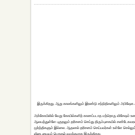
இருக்கிறது. ஆறு காலங்களிலும் இரண்டு சந்நிதிகளிலும் அபிஷே
அக்கோயிலில் வேறு கோயில்களிற் காணப்படாத மற்றொரு விசேஷம் உண்டு
ஆலயத்துள்ளே புகுதலும் தரிசனம் செய்து திரும்புகையில் சண்டேசுவர
மூர்த்திகளும் இல்லை. ஆதலால் தரிசனம் செய்பவர்கள் உள்ளே செல்லும
விடையையும் பெறுதல் வழக்கமாக இருக்கிறது.