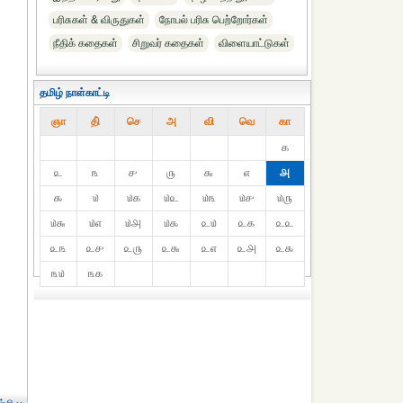
பரிசுகள் & விருதுகள்
நோபல் பரிசு‎ பெற்றோர்‎கள்
நீதிக் கதைகள்
சிறுவர் கதைகள்
விளையாட்டுகள்
தமிழ் நாள்காட்டி
ஞா
தி்
செ
அ
வி
வெ
கா
௧
௨
௩
௪
௫
௬
௭
௮
௯
௰
௰௧
௰௨
௰௩
௰௪
௰௫
௰௬
௰௭
௰௮
௰௯
௨௰
௨௧
௨௨
௨௩
௨௪
௨௫
௨௬
௨௭
௨௮
௨௯
௩௰
௩௧