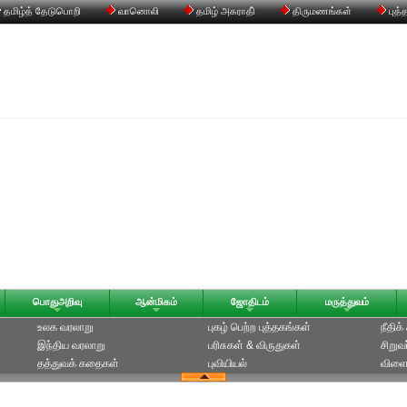
தமிழ்த் தேடுபொறி
வானொலி
தமிழ் அகராதி்
திருமணங்கள்
புத்
பொதுஅறிவு
ஆன்மிகம்
ஜோதிடம்
மருத்துவம்
உலக வரலாறு
புகழ் பெற்ற புத்தகங்கள்
நீதிக
இந்திய வரலாறு
பரிசுகள் & விருதுகள்
சிறுவ
தத்துவக் கதைகள்
புவியியல்
விளை