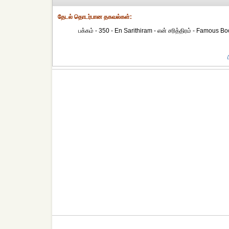
தேட‌ல் தொட‌ர்பான தகவ‌ல்க‌ள்:
பக்கம் - 350 - En Sarithiram - என் சரித்திரம் - Famous Book