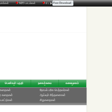
Font Download
தகங்கள்
MP3 பாடல்கள்
மின்னஞ்சல்
திரட்டி
உரையாடல்
பெண்கள் பகுதி
நகைச்சுவை
கலையுலகம்
் கதைகள்
நோபல் பரிசு‎ பெற்றவர்‎கள்
ர் கதைகள்
ஆய்வுச் சிந்தனைகள்
யாட்டுகள்
சிறுகதைகள்