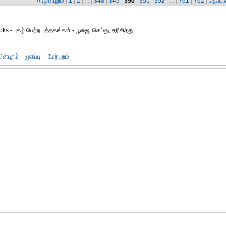
‹‹ முன்புறம்
1
2
348
349
350
351
352
761
762
தொடர்ச
|
|
| ... |
|
|
|
|
| ... |
|
|
s - புகழ் பெற்ற புத்தகங்கள் - பூஜை, செய்து, தரிசித்து
பின்புறம்
|
முகப்பு
|
மேற்புறம்