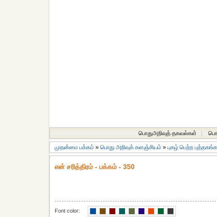
பொதுஅறிவுத் தகவல்கள்
|
பொத
முதன்மை பக்கம்
»
பொது அறிவுக் களஞ்சியம்
»
புகழ் பெற்ற புத்தகங்
என் சரித்திரம் - பக்கம் - 350
Font color: