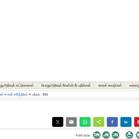
ுஅறிவுக் கட்டுரைகள்
|
பொதுஅறிவுக் கேள்வி & பதில்கள்
|
காலச் சுவடுகள்
|
வரலாற
கள்
»
என் சரித்திரம்
»
பக்கம் - 350
Font size: