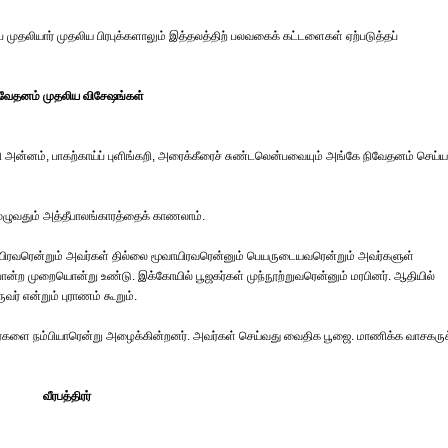
முதலியார் முதலிய பிரபுக்களாலும் இத்தலத்திற் பலவகைக் கட்டளைகள் ஏற்படுத்தப்
ிவேதனம் முதலிய விசேஷங்கள்
ி அன்னம், பாகற்காய்ப் புளிங்கறி, அரைக்கீரைச் சுண்டலென்பவையும் அங்கே நிவேதனம் செய்ய
 முழுவதும் அத்தீபாலங்காரத்தைக் காணலாம்.
மூவாயிரவரென்றும் அவர்கள் தில்லை மூவாயிரவரென்னும் பெயருடையவரென்றும் அவர்களுள்
போன்ற முறையொன்று உண்டு. இக்கோயில் பூஜகர்கள் முந்நூற்றுவரென்னும் மரபினர். ஆதியில்
ர் என்றும் புராணம் கூறும்.
வர்களை நம்பியாரென்று அழைக்கின்றனர். அவர்கள் செய்வது வைதிக பூஜை. மாணிக்க வாசகருக
வீரபத்திரர்