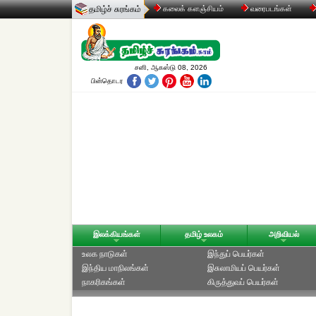
தமிழ்ச் சுரங்கம்
கலைக் களஞ்சியம்
வரைபடங்கள்
சனி, ஆகஸ்டு 08, 2026
பின்தொடர
இலக்கியங்கள்
தமிழ் உலகம்
அறிவியல்
உலக நாடுகள்
இந்துப் பெயர்கள்
இந்திய மாநிலங்கள்
இசுலாமியப் பெயர்கள்
நாகரிகங்கள்
கிருத்துவப் பெயர்கள்