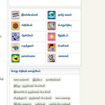
இலக்கியங்கள்
தமிழ் உலகம்
அறிவியல்
பொதுஅறிவு
ஆன்மிகம்
ஜோதிடம்
ப்
மருத்துவம்
பெண்கள்
நகைச்சுவை
கலைகள்
பொது அறிவுக் களஞ்சியம்
்கு
உலக நாடுகள்
இந்தியா
நாகரிகங்கள்
இந்து - குழந்தைப் பெயர்கள்
இசுலாமியக் குழந்தைப் பெயர்கள்
கிருத்துவம் - குழந்தைப் பெயர்கள்
உலக வரலாறு
இந்திய வரலாறு
புவியியல்
புகழ்பெற்ற நூல்கள்