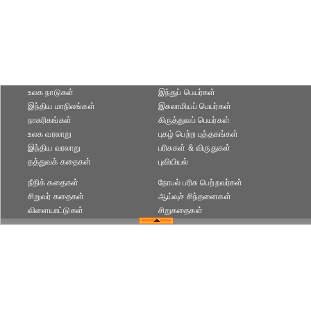
உலக நாடுகள்
இந்துப் பெயர்கள்
இந்திய மாநிலங்கள்
இசுலாமியப் பெயர்கள்
நாகரிகங்கள்
கிருத்துவப் பெயர்கள்
உலக வரலாறு
புகழ் பெற்ற புத்தகங்கள்
இந்திய வரலாறு
பரிசுகள் & விருதுகள்
தத்துவக் கதைகள்
புவியியல்
நீதிக் கதைகள்
நோபல் பரிசு‎ பெற்றவர்‎கள்
சிறுவர் கதைகள்
ஆய்வுச் சிந்தனைகள்
விளையாட்டுகள்
சிறுகதைகள்