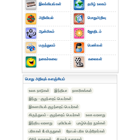
இலக்கியங்கள்
தமிழ் உலகம்
அறிவியல்
பொதுஅறிவு
ஆன்மிகம்
ஜோதிடம்
மருத்துவம்
பெண்கள்
நகைச்சுவை
கலைகள்
பொது அறிவுக் களஞ்சியம்
உலக நாடுகள்
இந்தியா
நாகரிகங்கள்
இந்து - குழந்தைப் பெயர்கள்
இசுலாமியக் குழந்தைப் பெயர்கள்
கிருத்துவம் - குழந்தைப் பெயர்கள்
உலக வரலாறு
இந்திய வரலாறு
புவியியல்
புகழ்பெற்ற நூல்கள்
பரிசுகள் & விருதுகள்
நோபல் பரிசு‎ பெற்றோர்‎கள்
நீதிக் கதைகள்
சிறுவர் கதைகள்