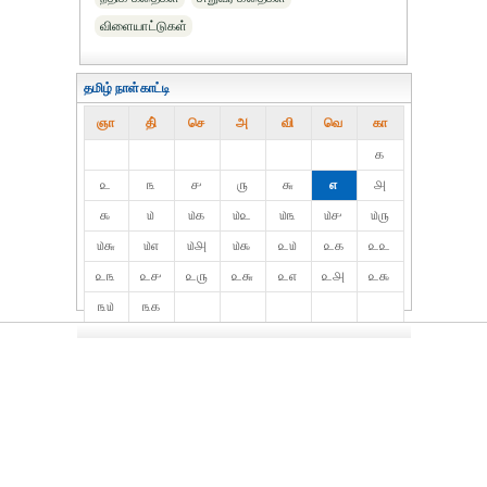
விளையாட்டுகள்
தமிழ் நாள்காட்டி
ஞா
தி்
செ
அ
வி
வெ
கா
௧
௨
௩
௪
௫
௬
௭
௮
௯
௰
௰௧
௰௨
௰௩
௰௪
௰௫
௰௬
௰௭
௰௮
௰௯
௨௰
௨௧
௨௨
௨௩
௨௪
௨௫
௨௬
௨௭
௨௮
௨௯
௩௰
௩௧