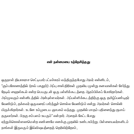
என் நன்மையை உத்தேசித்தது
ஒருநாள் தியாகராச செட்டியார் பட்டீச்சுரம் வந்திருந்தபோது அவர் என்னிடம்,
“கும்பகோணத்தில் (ராவ் பகதூர்) அப்பு சாஸ்திரிகள் முதலிய மூன்று கனவான்கள் சேர்ந்து
நேடிவ் ஹைஸ்கூல் என்ற பெயருடன் ஒரு பள்ளிக்கூடத்தை ஆரம்பிக்கப் போகிறார்கள்.
அம்மூவரும் என்னிடத்தில் அன்புள்ளவர்கள். அப்பள்ளிக்கூடத்திற்கு ஒரு தமிழ்ப்பண்டிதர்
வேண்டும், தக்கவர் ஒருவரைப் பார்த்துச் சொல்ல வேண்டும் என்று அவர்கள் சொல்லி
யிருக்கிறார்கள். உடனே உம்முடைய ஞாபகம் வந்தது. முதலில் மாதம் பதினைந்து ரூபாய்
தருவார்கள். பிறகு சம்பளம் உயரும்” என்றார். அதைக் கேட்டபோது
ஏற்றுக்கொள்ளலாமென்ற எண்ணமே எனக்கு முதலில் உண்டாயிற்று. பிள்ளையவர்களிடம்
நாங்கள் இருவரும் இவ்விஷயத்தைத் தெரிவித்தோம்,