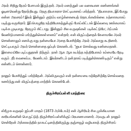
அவர் சிறிது நேரம் பேசாமல் இருந்தார். அவர் மனத்துள் பல வகையான எண்ணங்கள்
ஓடினவென்று தோற்றியது. பிறகு தியாகராச செட்டியாரைப் பார்த்தார். “தியாகராசு, இப்போது
என்ன அவசரம்! இவர் இன்னும் குடும்ப வாழ்க்கையைத் தொடங்கவில்லை. உத்ஸாகமாகப்
படித்து வருகிறார். இப்பொழுதே உத்தியோகத்துக்குப் போய்விட்டால் இவ்வளவு ஊக்கமாகப்
படிக்க முடியாது. நேரமும் கிட்டாது. இன்னும் சில வருஷங்கள் படிக்கட்டுமே; அப்பால்
வேண்டுமானால் பார்த்துக்கொள்ளலாம்” என்றார். என் விருப்பத்தைக் கேளாமலே அவர்
சொன்னாலும் எனக்கு எது நன்மையோ அதை யோசித்தே அவர் அவ்வாறு கூறினார்.
செட்டியாரும் அவர் சொன்னதை ஒப்புக் கொண்டார். “ஐயா சொல்வது உண்மைதான்.
இளமையிலே படிப்பதுதான் நிற்கும். நாள் ஆக ஆக உயர்ந்த உத்தியோகம் உம்மையே தேடி
வரும். நீர் கவலைப்பட வேண்டாம். இவர்களிடம் நன்றாகப் படித்துக்கொண்டிரும்” என்று
என்னிடம் சொன்னார்.
நானும் யோசித்துப் பார்த்தேன். அவ்விருவரும் என் நன்மையை உத்தேசித்தே சொல்வதை
உணர்ந்து என் விருப்பத்தை மாற்றிக் கொண்டேன்.
திருச்சிராப்பள்ளி யாத்திரை
ஸ்ரீமுக வருஷம் ஐப்பசி மாதம் (1873 அக்டோபர்) என் ஆசிரியர் சில முக்கியமான
காரியங்களின் பொருட்டுத் திருச்சிராப்பள்ளிக்குப் பிரயாணமானார். அவருடன் நானும்
சென்றேன் அக்காலத்தில் நாகபட்டினத்திலிருந்து தஞ்சாவூர் வழியாகத் திருச்சிராப்