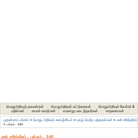
பொதுஅறிவுத் தகவல்கள்
|
பொதுஅறிவுக் கட்டுரைகள்
|
பொதுஅறிவுக் கேள்வி &
பதில்கள்
|
காலச் சுவடுகள்
|
வரலாறு படைத்தவர்கள்
|
சாதனைகள்‎
முதன்மை பக்கம்
»
பொது அறிவுக் களஞ்சியம்
»
புகழ் பெற்ற புத்தகங்கள்
»
என் சரித்திரம்
»
பக்கம் - 340
என் சரித்திரம் - பக்கம் - 340