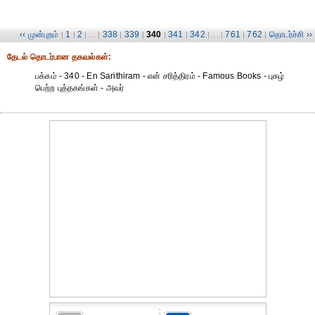
‹‹ முன்புறம்
1
2
338
339
340
341
342
761
762
தொடர்ச்சி ››
|
|
| ... |
|
|
|
|
| ... |
|
|
தேட‌ல் தொட‌ர்பான தகவ‌ல்க‌ள்:
பக்கம் - 340 - En Sarithiram - என் சரித்திரம் - Famous Books - புகழ்
பெற்ற புத்தகங்கள் - அவர்