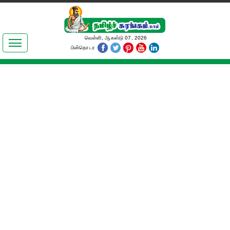
இலக்கியங்கள்
வெள்ளி, ஆகஸ்டு 07, 2026
பின்தொடர
தமிழ் உலகம்
அறிவியல்
பொதுஅறிவு
ஆன்மிகம்
ஜோதிடம்
மருத்துவம்
பெண்கள் பகுதி
நகைச்சுவை
கலையுலகம்