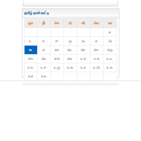
தமிழ் நாள்காட்டி
ஞா
தி்
செ
அ
வி
வெ
கா
௧
௨
௩
௪
௫
௬
௭
௮
௯
௰
௰௧
௰௨
௰௩
௰௪
௰௫
௰௬
௰௭
௰௮
௰௯
௨௰
௨௧
௨௨
௨௩
௨௪
௨௫
௨௬
௨௭
௨௮
௨௯
௩௰
௩௧