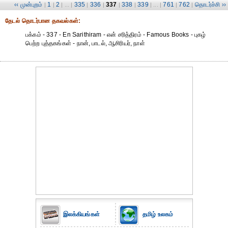
‹‹ முன்புறம்
1
2
335
336
337
338
339
761
762
தொடர்ச்சி ››
|
|
| ... |
|
|
|
|
| ... |
|
|
தேட‌ல் தொட‌ர்பான தகவ‌ல்க‌ள்:
பக்கம் - 337 - En Sarithiram - என் சரித்திரம் - Famous Books - புகழ்
பெற்ற புத்தகங்கள் - நான், பாடல், ஆசிரியர், நாள்
இலக்கியங்கள்
தமிழ் உலகம்