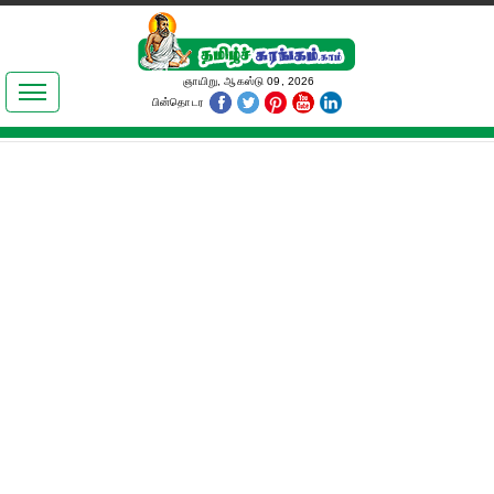
இலக்கியங்கள்
ஞாயிறு, ஆகஸ்டு 09, 2026
பின்தொடர
தமிழ் உலகம்
அறிவியல்
பொதுஅறிவு
ஆன்மிகம்
ஜோதிடம்
மருத்துவம்
பெண்கள் பகுதி
நகைச்சுவை
கலையுலகம்