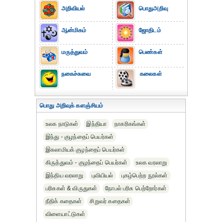
அறிவியல்
பொதுஅறிவு
ஆன்மிகம்
ஜோதிடம்
மருத்துவம்
பெண்கள்
நகைச்சுவை
கலைகள்
பொது அறிவுக் களஞ்சியம்
உலக நாடுகள்
இந்தியா
நாகரிகங்கள்
இந்து - குழந்தைப் பெயர்கள்
இசுலாமியக் குழந்தைப் பெயர்கள்
கிருத்துவம் - குழந்தைப் பெயர்கள்
உலக வரலாறு
இந்திய வரலாறு
புவியியல்
புகழ்பெற்ற நூல்கள்
பரிசுகள் & விருதுகள்
நோபல் பரிசு‎ பெற்றோர்‎கள்
நீதிக் கதைகள்
சிறுவர் கதைகள்
விளையாட்டுகள்