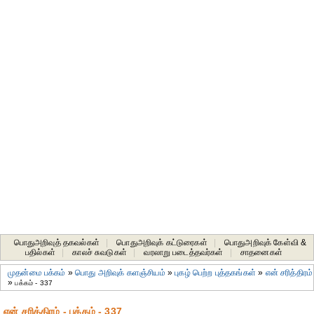
பொதுஅறிவுத் தகவல்கள்
|
பொதுஅறிவுக் கட்டுரைகள்
|
பொதுஅறிவுக் கேள்வி &
பதில்கள்
|
காலச் சுவடுகள்
|
வரலாறு படைத்தவர்கள்
|
சாதனைகள்‎
முதன்மை பக்கம்
»
பொது அறிவுக் களஞ்சியம்
»
புகழ் பெற்ற புத்தகங்கள்
»
என் சரித்திரம்
»
பக்கம் - 337
என் சரித்திரம் - பக்கம் - 337