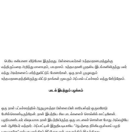
பெரிய கலியாண வீடுபோல இருந்தது. பிள்ளையவர்கள் உத்தமதானபுரத்துக்கு
வந்திருப்பதை அறிந்து மாளாபுரம், பாபநாசம். உத்தமதானி முதலிய இடங்களிலிருந்து பலர்
வந்து அவர்களைப் பார்த்துவிட்டுப் போனார்கள். ஒரு நாள் முழுவதும்
உத்தமதானபுரத்திலிருந்து விட்டு நாங்கள் மூவரும் அப்பால் பட்டீச்சுரம் வந்து சேர்ந்தோம்.
பாடல் இயற்றும் பழக்கம்
ஒரு நாள் பட்டீச்சுரத்தில் ஆறுமுகத்தா பிள்ளையின் காரியஸ்தர் ஒருவரோடு
பேசிக்கொண்டிருந்தேன். நான் இயற்றிய சில பாடல்களைச் சொல்லிக் காட்டினேன்.
பழநியாண்டவர் விஷயமாக நான் இயற்றியிருந்த ஒரு பாடலைச் சொன்ன போது அவ்வழியே
என் ஆசிரியர் வந்தார். அப்பாட்டின் இறுதியடியாகிய “ஆபத்தை நீக்கியருள்வாய் பழநி
யறுமுகனே” என்பது மாத்திரம் இப்போது என் ஞாபகத்தில் இருக்கிறது.