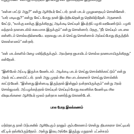
“என்ன பாட்டு அது?” என்று ஆசிரியர் கேட்டார். நான் பாடல் முழுவதையும் சொன்னேன்.
“யார் பாடியது?” என்று கேட்டபோது நான் இயற்றியதென்று தெரிவித்தேன். அதனைக்
கேட்டு, “உமக்கு வாக்கு இருக்கிறது; அடிக்கடி செய்யுள் இயற்றிப் பழகி வரவேண்டும். பழகி
வந்தால் நாளடைவில் சுலபமாக இருக்கும்” என்று சொன்னார். பிறகு, “நீர் செய்யும் பாடலை
என்னிடம் சொல்வதில்லையே. ஏதாவது பாடல் செய்து சொன்னால் அவ்வப்போது திருத்திக்
கொள்ளலாம்” என்றார்.
“என் பாடல்களில் பிழை மலிந்திருக்கும். அவற்றை ஐயாவிடம் சொல்ல நாணமாயிருக்கிறது”
என்றேன்.
“இனிமேல் அப்படி இருக்க லேண்டாம். அடிக்கடி பாடல் செய்து சொல்லிக்காட்டும்” என்று
அவர் கட்டளையிட்டார். நான் அது முதல் சில சில பாடல்களைச் சொய்து சொல்லிக்
காட்டுவேன். “இன்னது இன்னபடி இருந்தால் இன்னும் நன்றாயிருக்கும்” என்று அவர்
சொல்லுவார். அப்பழக்கத்தால் செய்யுள் செய்யும்போது கவனிக்க வேண்டிய சில
விஷயங்களை ஆசிரியர் மூலம் நன்றாக உணர்ந்து கொண்டேன்.
பால போத இலக்கணம்
மற்றொரு நாள் பிற்பகலில் ஆசிரியரும் நானும் கும்பகோணம் சென்று தியாகராச செட்டியார்
வீட்டில் தங்கியிருந்தோம். அன்று இரவு அங்கே இருந்து மறுநாள் பட்டீச்சுரம்