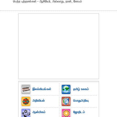
பெற்ற புத்தகங்கள் - ஆசிரியர், அவ்வாறு, நான், கோபம்
இலக்கியங்கள்
தமிழ் உலகம்
அறிவியல்
பொதுஅறிவு
ஆன்மிகம்
ஜோதிடம்