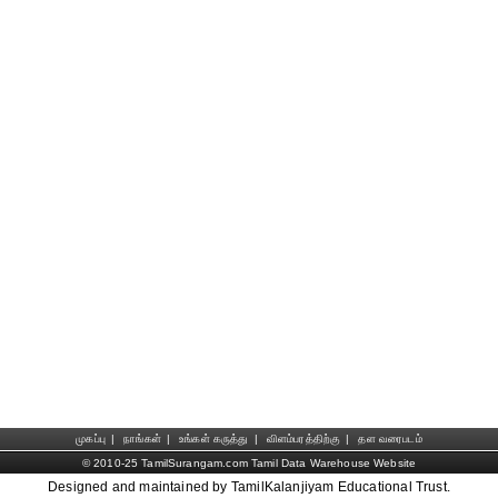
முகப்பு
|
நாங்கள்
|
உங்கள் கருத்து
|
விளம்பரத்திற்கு
|
தள வரைபடம்
© 2010-25 TamilSurangam.com Tamil Data Warehouse Website
Designed and maintained by TamilKalanjiyam Educational Trust.