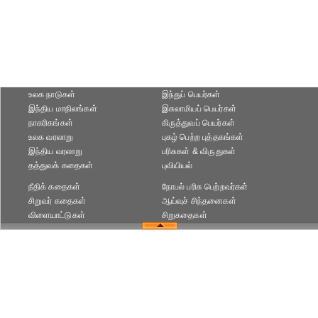
உலக நாடுகள்
இந்துப் பெயர்கள்
இந்திய மாநிலங்கள்
இசுலாமியப் பெயர்கள்
நாகரிகங்கள்
கிருத்துவப் பெயர்கள்
உலக வரலாறு
புகழ் பெற்ற புத்தகங்கள்
இந்திய வரலாறு
பரிசுகள் & விருதுகள்
தத்துவக் கதைகள்
புவியியல்
நீதிக் கதைகள்
நோபல் பரிசு‎ பெற்றவர்‎கள்
சிறுவர் கதைகள்
ஆய்வுச் சிந்தனைகள்
விளையாட்டுகள்
சிறுகதைகள்