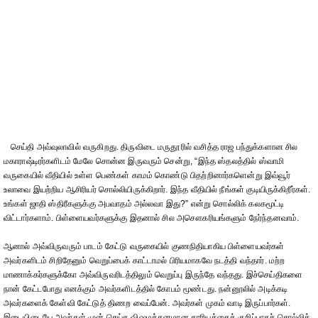
செய்தி அவ்வுலாவில் வருகிறது. திருவிடை மருதூரில் வசித்த ராஜ பந்துக்களான சில
மகாராஷ்டிரர்களிடம் மேலே சொன்ன இருவரும் சென்று, “இந்த ஸ்தலத்தில் ஸ்வாமி
வருகையில் வீதியில் உள்ள பெண்கள் காமம் கொண்டு பிதற்றினார்களென்று இவ்வூர்
உலாவை இயற்றிய ஆசிரியர் சொல்லியிருக்கிறார். இந்த வீதியில் நீங்கள் குடியிருக்கிறீர்கள்.
உங்கள் ஜாதி ஸ்திரீகளுக்கு அபவாதம் அல்லவா இது?” என்று சொல்லிக் கலகமூட்டி
விட்டார்களாம். பிள்ளையவர்களுக்கு இதனால் சில அசௌகரியங்களும் நேர்ந்தனவாம்.
ஆனால் அவ்விருவரும் பாடம் கேட்டு வருகையில் குணநிதியாகிய பிள்ளையவர்கள்
அவர்களிடம் சிறிதேனும் வெறுப்பைக் காட்டாமல் பிரியமாகவே நடத்தி வந்தார். மற்ற
மாணாக்கர்களுக்கோ அவ்விருவரிடத்திலும் வெறுப்பு இருந்தே வந்தது. இச்செய்திகளை
நான் கேட்டபோது எனக்கும் அவர்களிடத்தில் கோபம் மூண்டது. நன்னூலில் அடிக்கடி
அவர்களைக் கேள்வி கேட்டுத் திணற வைப்பேன். அவர்கள் முகம் வாடி இருப்பார்கள்.
இடையிடையே அவர்கள் முன் செய்த விஷமத்தனமான காரியத்தைக் குறிப்பாகச் சொல்லிக்