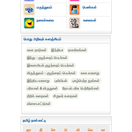
மருத்துவம்
பெண்கள்
நகைச்சுவை
கலைகள்
பொது அறிவுக் களஞ்சியம்
உலக நாடுகள்
இந்தியா
நாகரிகங்கள்
இந்து - குழந்தைப் பெயர்கள்
இசுலாமியக் குழந்தைப் பெயர்கள்
கிருத்துவம் - குழந்தைப் பெயர்கள்
உலக வரலாறு
இந்திய வரலாறு
புவியியல்
புகழ்பெற்ற நூல்கள்
பரிசுகள் & விருதுகள்
நோபல் பரிசு‎ பெற்றோர்‎கள்
நீதிக் கதைகள்
சிறுவர் கதைகள்
விளையாட்டுகள்
தமிழ் நாள்காட்டி
ஞா
தி்
செ
அ
வி
வெ
கா