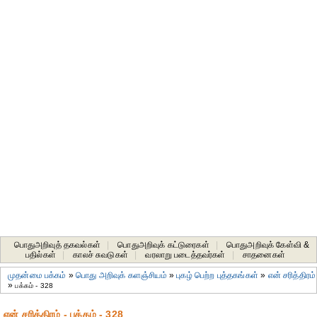
பொதுஅறிவுத் தகவல்கள்
|
பொதுஅறிவுக் கட்டுரைகள்
|
பொதுஅறிவுக் கேள்வி &
பதில்கள்
|
காலச் சுவடுகள்
|
வரலாறு படைத்தவர்கள்
|
சாதனைகள்‎
முதன்மை பக்கம்
»
பொது அறிவுக் களஞ்சியம்
»
புகழ் பெற்ற புத்தகங்கள்
»
என் சரித்திரம்
»
பக்கம் - 328
என் சரித்திரம் - பக்கம் - 328