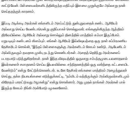
காட்டுவேன். பிள்ளையவர்களிடத்திலிருந்த மதிப்பும் இளமை முறுக்குமே அவ்வாறு நான்
செய்ததற்குக் காரணம்.
இப்படி அடிக்கடி அவர்கள் எங்களிடம் அகப்பட்டுத் துன்புறுவதைக் கண்ட ஆசிரியர்
அவ்வாறு செய்ய வேண்டாமென்று குறிப்பாகச் சொல்லுவார். எங்களுக்கிருந்த ஆத்திரம்
தீரவேயில்லை. ஆசிரியர் அவ்வாறு சொல்லும் தினத்தில் மாத்திரம் சும்மா இருப்போம்.
மறுபடியும் கண்டனம் கிளம்பும். எங்கள் ஆசிரியர் இவ்விஷயத்தை ஒரு நாள் சுப்பிரமணிய
தேசிகரிடம் சொல்லி, “இந்தப் பிள்ளைகளுக்கு அவர்களிடம் கோபம் உண்டு. அடியேனிடம்
அவ்விருவரும் தவறாக முன்பு நடந்து கொண்டார்கள். அதைத் தெரிந்து அவர்களைப்
படாதபாடு படுத்துகிறார்கள். நான் இந்த விஷயத்தில் ஒருவாறு சம்பந்தமுடையவனாதலால்
இவர்களைச் சமாதானம் செய்ய இயலவில்லை. சந்நிதானத்தில் ஒரு வார்த்தை கட்டளையிட
வேண்டும்” என்று கேட்டுக்கொண்டார். உடனே தேசிகர் எங்களை மாத்திரம் அழைத்துவரச்
செய்து, தக்க நியாயங்களை எடுத்துக்காட்டி, “நம்மிடம் வந்திருக்கும் அவ்விருவர்களிடமும்
விரோதம் பாராட்டுவது அழகன்று” என்று சொன்னார். அது முதல் நாங்கள் அவர்கள் பால்
இருந்த கோபம் நீங்கி அன்போடு பழகலானோம்.