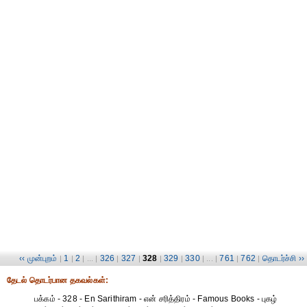
‹‹ முன்புறம்
1
2
326
327
328
329
330
761
762
தொடர்ச்சி ››
|
|
| ... |
|
|
|
|
| ... |
|
|
தேட‌ல் தொட‌ர்பான தகவ‌ல்க‌ள்:
பக்கம் - 328 - En Sarithiram - என் சரித்திரம் - Famous Books - புகழ்