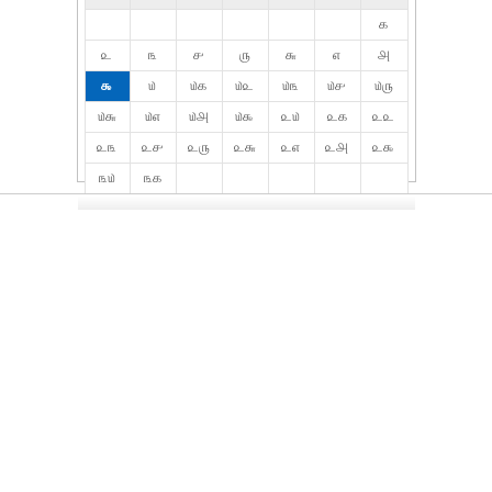
௧
௨
௩
௪
௫
௬
௭
௮
௯
௰
௰௧
௰௨
௰௩
௰௪
௰௫
௰௬
௰௭
௰௮
௰௯
௨௰
௨௧
௨௨
௨௩
௨௪
௨௫
௨௬
௨௭
௨௮
௨௯
௩௰
௩௧