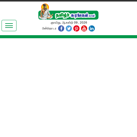
இலக்கியங்கள்
ஞாயிறு, ஆகஸ்டு 09, 2026
பின்தொடர
தமிழ் உலகம்
அறிவியல்
பொதுஅறிவு
ஆன்மிகம்
ஜோதிடம்
மருத்துவம்
பெண்கள் பகுதி
நகைச்சுவை
கலையுலகம்