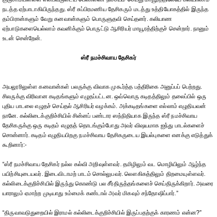
நடத்த ஏற்பாடாகியிருந்தது. ஸ்ரீ சுப்பிரமணிய தேசிகரும் மடத்து உத்தியோகத்தில் இருந்த
தம்பிரான்களும் வேறு கனவான்களும் பொருளுதவி செய்தனர். கலியாண
ஏற்பாடுகளையெல்லாம் கவனிக்கும் பொருட்டு ஆசிரியர் மாயூரத்திற்குச் சென்றார். நானும்
உடன் சென்றேன்.
ஸ்ரீ நமச்சிவாய தேசிகர்
அயலூரிலுள்ள கனவான்கள் பலருக்கு விவாக முகூர்த்த பத்திரிகை அனுப்பப் பெற்றது.
சிலருக்கு விரிவான கடிதங்களும் எழுதப்பட்டன. ஒவ்வொரு கடிதத்திலும் தலைப்பில் ஒரு
புதிய பாடலை எழுதச் செய்தல் ஆசிரியர் வழக்கம். அக்கடிதங்களை எல்லாம் எழுதியவன்
நானே. கல்லிடைக்குறிச்சியில் சின்னப் பண்டார ஸந்நிதியாக இருந்த ஸ்ரீ நமச்சிவாய
தேசிகருக்கு ஒரு கடிதம் எழுதத் தொடங்கும்போது அவர் விஷயமாக ஐந்து பாடல்களைச்
சொன்னார். கடிதம் எழுதியபிறகு நமச்சிவாய தேசிகருடைய இயல்புகளை எனக்கு எடுத்துக்
கூறினார்:-
“ஸ்ரீ நமச்சிவாய தேசிகர் நல்ல கல்வி அறிவுள்ளவர். தமிழிலும் வட மொழியிலும் ஆழ்ந்த
பயிற்சியுடையவர். இடைவிடாமற் பாடம் சொல்லுபவர். லௌகிகத்திலும் திறமையுள்ளவர்.
கல்லிடைக்குறிச்சியில் இருந்து கொண்டு பல சீர்திருத்தங்களைச் செய்திருக்கிறார். அவரை
யாராலும் ஏமாற்ற முடியாது உம்மைக் கண்டால் அவர் மிகவும் சந்தோஷிப்பார்.”
“திருவாவடுதுறையில் இராமல் கல்லிடைக்குறிச்சியில் இருப்பதற்குக் காரணம் என்ன?”