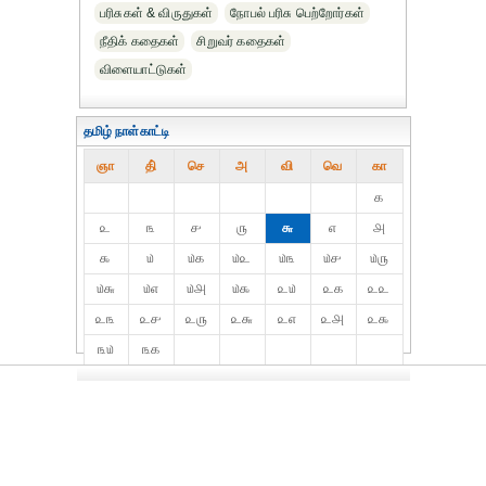
பரிசுகள் & விருதுகள்
நோபல் பரிசு‎ பெற்றோர்‎கள்
நீதிக் கதைகள்
சிறுவர் கதைகள்
விளையாட்டுகள்
தமிழ் நாள்காட்டி
ஞா
தி்
செ
அ
வி
வெ
கா
௧
௨
௩
௪
௫
௬
௭
௮
௯
௰
௰௧
௰௨
௰௩
௰௪
௰௫
௰௬
௰௭
௰௮
௰௯
௨௰
௨௧
௨௨
௨௩
௨௪
௨௫
௨௬
௨௭
௨௮
௨௯
௩௰
௩௧