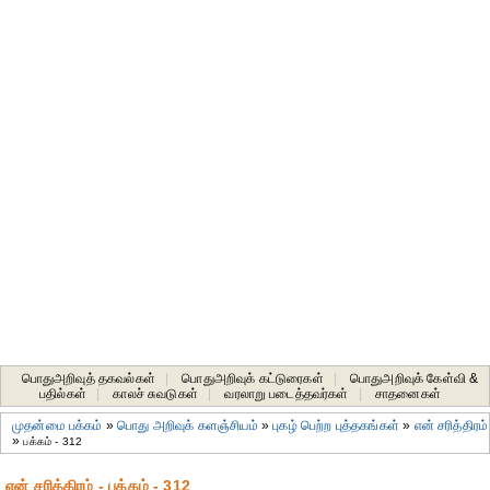
பொதுஅறிவுத் தகவல்கள்
|
பொதுஅறிவுக் கட்டுரைகள்
|
பொதுஅறிவுக் கேள்வி &
பதில்கள்
|
காலச் சுவடுகள்
|
வரலாறு படைத்தவர்கள்
|
சாதனைகள்‎
முதன்மை பக்கம்
»
பொது அறிவுக் களஞ்சியம்
»
புகழ் பெற்ற புத்தகங்கள்
»
என் சரித்திரம்
»
பக்கம் - 312
என் சரித்திரம் - பக்கம் - 312