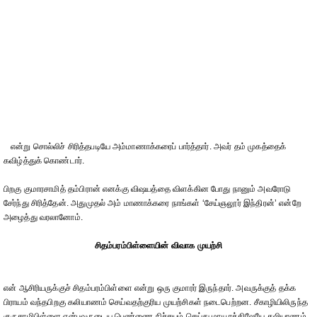
என்று சொல்லிச் சிரித்தபடியே அம்மாணாக்கரைப் பார்த்தார். அவர் தம் முகத்தைக்
கவிழ்த்துக் கொண்டார்.
பிறகு குமாரசாமித் தம்பிரான் எனக்கு விஷயத்தை விளக்கின போது நானும் அவரோடு
சேர்ந்து சிரித்தேன். அதுமுதல் அம் மாணாக்கரை நாங்கள் ‘சேய்ஞலூர் இந்திரன்’ என்றே
அழைத்து வரலானோம்.
சிதம்பரம்பிள்ளையின் விவாக முயற்சி
என் ஆசிரியருக்குச் சிதம்பரம்பிள்ளை என்று ஒரு குமாரர் இருந்தார். அவருக்குத் தக்க
பிராயம் வந்தபிறகு கலியாணம் செய்வதற்குரிய முயற்சிகள் நடைபெற்றன. சீகாழியிலிருந்த
குருசாமிபிள்ளை என்பவருடைய பெண்ணை நிச்சயம் செய்து மாயூரத்திலேயே கலியாணம்