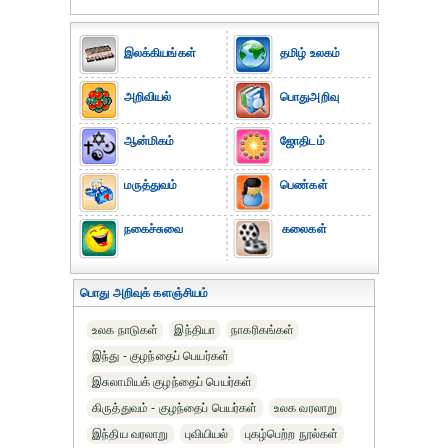
இலக்கியங்கள்
தமிழ் உலகம்
அறிவியல்
பொதுஅறிவு
ஆன்மிகம்
ஜோதிடம்
மருத்துவம்
பெண்கள்
நகைச்சுவை
கலைகள்
பொது அறிவுக் களஞ்சியம்
உலக நாடுகள்
இந்தியா
நாகரிகங்கள்
இந்து - குழந்தைப் பெயர்கள்
இசுலாமியக் குழந்தைப் பெயர்கள்
கிருத்துவம் - குழந்தைப் பெயர்கள்
உலக வரலாறு
இந்திய வரலாறு
புவியியல்
புகழ்பெற்ற நூல்கள்