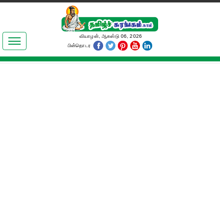
இலக்கியங்கள்
வியாழன், ஆகஸ்டு 06, 2026
பின்தொடர
தமிழ் உலகம்
அறிவியல்
பொதுஅறிவு
ஆன்மிகம்
ஜோதிடம்
மருத்துவம்
பெண்கள் பகுதி
நகைச்சுவை
கலையுலகம்