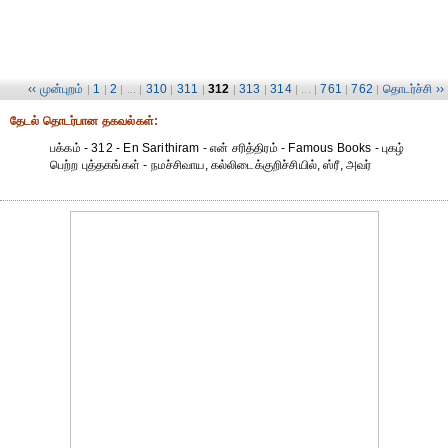
‹‹ முன்புறம்
1
2
310
311
312
313
314
761
762
தொடர்ச்சி ››
|
|
| ... |
|
|
|
|
| ... |
|
|
தேட‌ல் தொட‌ர்பான தகவ‌ல்க‌ள்:
பக்கம் - 312 - En Sarithiram - என் சரித்திரம் - Famous Books - புகழ்
பெற்ற புத்தகங்கள் - நமச்சிவாய, கல்லிடைக்குறிச்சியில், ஸ்ரீ, அவர்