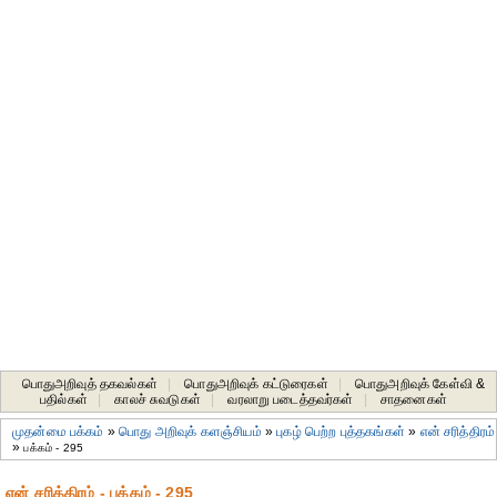
பொதுஅறிவுத் தகவல்கள்
|
பொதுஅறிவுக் கட்டுரைகள்
|
பொதுஅறிவுக் கேள்வி &
பதில்கள்
|
காலச் சுவடுகள்
|
வரலாறு படைத்தவர்கள்
|
சாதனைகள்‎
முதன்மை பக்கம்
»
பொது அறிவுக் களஞ்சியம்
»
புகழ் பெற்ற புத்தகங்கள்
»
என் சரித்திரம்
»
பக்கம் - 295
என் சரித்திரம் - பக்கம் - 295