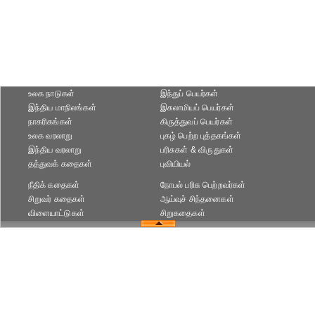
உலக நாடுகள்
இந்துப் பெயர்கள்
இந்திய மாநிலங்கள்
இசுலாமியப் பெயர்கள்
நாகரிகங்கள்
கிருத்துவப் பெயர்கள்
உலக வரலாறு
புகழ் பெற்ற புத்தகங்கள்
இந்திய வரலாறு
பரிசுகள் & விருதுகள்
தத்துவக் கதைகள்
புவியியல்
நீதிக் கதைகள்
நோபல் பரிசு‎ பெற்றவர்‎கள்
சிறுவர் கதைகள்
ஆய்வுச் சிந்தனைகள்
விளையாட்டுகள்
சிறுகதைகள்