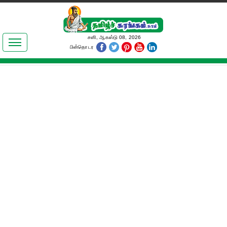
இலக்கியங்கள்
சனி, ஆகஸ்டு 08, 2026
பின்தொடர
தமிழ் உலகம்
அறிவியல்
பொதுஅறிவு
ஆன்மிகம்
ஜோதிடம்
மருத்துவம்
பெண்கள் பகுதி
நகைச்சுவை
கலையுலகம்