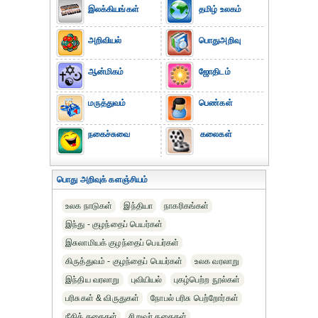
இலக்கியங்கள்
தமிழ் உலகம்
அறிவியல்
பொதுஅறிவு
ஆன்மிகம்
ஜோதிடம்
மருத்துவம்
பெண்கள்
நகைச்சுவை
கலைகள்
பொது அறிவுக் களஞ்சியம்
உலக நாடுகள்
இந்தியா
நாகரிகங்கள்
இந்து - குழந்தைப் பெயர்கள்
இசுலாமியக் குழந்தைப் பெயர்கள்
கிருத்துவம் - குழந்தைப் பெயர்கள்
உலக வரலாறு
இந்திய வரலாறு
புவியியல்
புகழ்பெற்ற நூல்கள்
பரிசுகள் & விருதுகள்
நோபல் பரிசு‎ பெற்றோர்‎கள்
நீதிக் கதைகள்
சிறுவர் கதைகள்