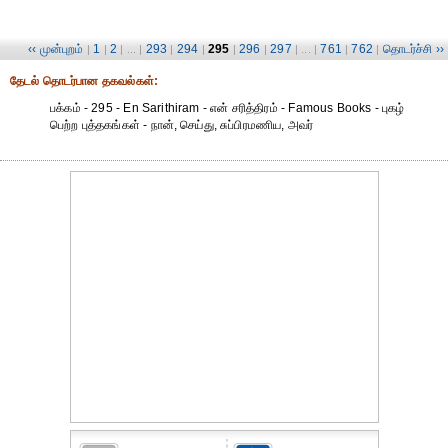
‹‹ முன்புறம்
1
2
293
294
295
296
297
761
762
தொடர்ச்சி ››
|
|
| ... |
|
|
|
|
| ... |
|
|
தேட‌ல் தொட‌ர்பான தகவ‌ல்க‌ள்:
பக்கம் - 295 - En Sarithiram - என் சரித்திரம் - Famous Books - புகழ்
பெற்ற புத்தகங்கள் - நான், செய்து, சுப்பிரமணிய, அவர்