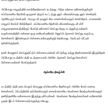
அப்போது மாயூரத்தில் வசந்தோத்ஸவம் நடந்தது. அந்த உத்ஸவ தரிசனத்துக்குச்
சுப்பிரமணிய தேசிகர் ஒருநாள் திருக் கூட்டத்துடனும் பரிவாரங்களுடனும் சென்றார்.
ஆசிரியரும் சென்றார். அவருடன் நானும் சில மாணாக்கர்களும் சென்றோம். மாலையில்
மாயூரம் போய்ச் சேர்ந்தோம். சுப்பிரமணிய தேசிகர் பரிவாரங்களுடன் ஸ்ரீ
மாயூரநாதராலயத்திற்குப் போய்த் தரிசனம் செய்து பிறகு மடத்துக்கு வந்தார்.
வருங்காலத்தில் என்னை ஒரு காரியஸ்தரோடு அனுப்பி ஆகாரம் செய்து வரும்படி
சொன்னார். இவ்விஷயம் பிள்ளையவர்களுக்குத் தெரியாது. அவர் தம் வீட்டில்
தங்கியிருந்தார்.
நான் போஜனம் செய்துவிட்டுப் பிள்ளையவர்கள் வீட்டுக்கு வந்து திண்ணையில் இருந்தேன்.
அப்போது மடத்தில் பந்தி நடந்தமையால் அங்கே ஆகாரம் செய்து கொள்ளப்
பிள்ளையவர்கள் போயிருந்தார்.
ஆச்சரிய நிகழ்ச்சி
மடத்தில் பந்தி நடைபெறும் பொழுது சுப்பிரமணிய தேசிகரும் அங்கே போய் உணவு
கொள்வார். அப்பந்தியில் தம்பிரான்களும் சைவர்களாகிய வெள்ளை வேஷ்டிக்காரர்களும்
தனித்தனியே வரிசையாக இருந்து புசிப்பார்கள். வெள்ளை வேஷ்டிக்காரர்கள் வரிசையில்
முதல் இடம் பிள்ளையவர்களுக்கு உரியது.