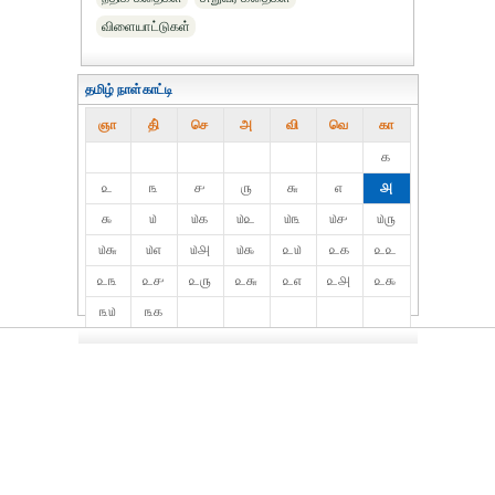
விளையாட்டுகள்
தமிழ் நாள்காட்டி
ஞா
தி்
செ
அ
வி
வெ
கா
௧
௨
௩
௪
௫
௬
௭
௮
௯
௰
௰௧
௰௨
௰௩
௰௪
௰௫
௰௬
௰௭
௰௮
௰௯
௨௰
௨௧
௨௨
௨௩
௨௪
௨௫
௨௬
௨௭
௨௮
௨௯
௩௰
௩௧