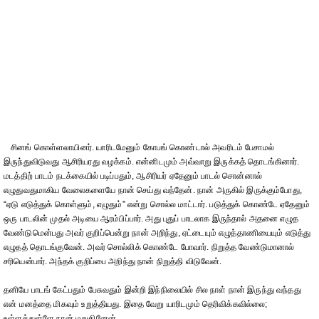
சினங் கொள்ளலாயினர். யாரிடமேனும் கோபங் கொண்டால் அவரிடம் பேசாமல்
இருந்துவிடுவது ஆசிரியரது வழக்கம். என்னிடமும் அவ்வாறு இருக்கத் தொடங்கினார்.
மடத்திற் பாடம் நடக்கையில் படிப்பதும், ஆசிரியர் ஏதேனும் பாடல் சொன்னால்
எழுதுவதுமாகிய வேலைகளையே நான் செய்து வந்தேன். நான் அருகில் இருக்கும்போது,
“ஏடு எடுத்துக் கொள்ளும், எழுதும்” என்று சொல்ல மாட்டார். படுத்துக் கொண்டே ஏதேனும்
ஒரு பாடலின் முதல் அடியை ஆரம்பிப்பார். அது புதுப் பாடலாக இருந்தால் அதனை எழுத
வேண்டுமென்பது அவர் குறிப்பென்று நான் அறிந்து, ஏட்டையும் எழுத்தாணியையும் எடுத்து
எழுதத் தொடங்குவேன். அவர் சொல்லிக் கொண்டே போவார். நிறுத்த வேண்டுமானால்
சரியென்பார். அந்தக் குறிப்பை அறிந்து நான் நிறுத்தி விடுவேன்.
தனியே பாடங் கேட்பதும் பேசுவதும் இன்றி இந்நிலையில் சில நாள் நான் இருந்து வந்தது
என் மனத்தை மிகவும் உறுத்தியது. இதை வேறு யாரிடமும் தெரிவிக்கவில்லை;
உள்ளத்துள்ளே நான் மறுகினேன்.