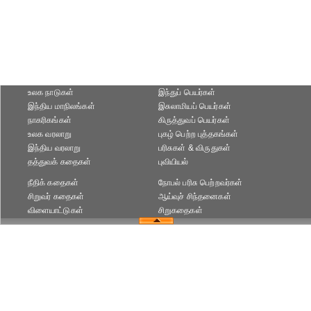
உலக நாடுகள்
இந்துப் பெயர்கள்
இந்திய மாநிலங்கள்
இசுலாமியப் பெயர்கள்
நாகரிகங்கள்
கிருத்துவப் பெயர்கள்
உலக வரலாறு
புகழ் பெற்ற புத்தகங்கள்
இந்திய வரலாறு
பரிசுகள் & விருதுகள்
தத்துவக் கதைகள்
புவியியல்
நீதிக் கதைகள்
நோபல் பரிசு‎ பெற்றவர்‎கள்
சிறுவர் கதைகள்
ஆய்வுச் சிந்தனைகள்
விளையாட்டுகள்
சிறுகதைகள்