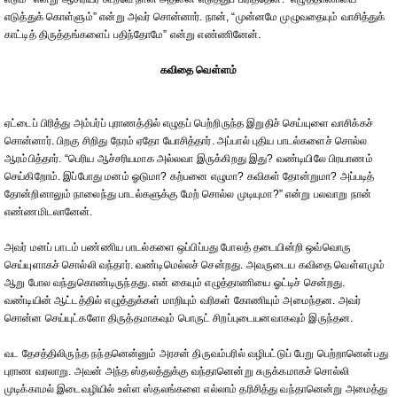
எடுத்துக் கொள்ளும்” என்று அவர் சொன்னார். நான், “முன்னமே முழுவதையும் வாசித்துக்
காட்டித் திருத்தங்களைப் பதிந்தோமே” என்று எண்ணினேன்.
கவிதை வெள்ளம்
ஏட்டைப் பிரித்து அம்பர்ப் புராணத்தில் எழுதப் பெற்றிருந்த இறுதிச் செய்யுளை வாசிக்கச்
சொன்னார். பிறகு சிறிது நேரம் ஏதோ யோசித்தார். அப்பால் புதிய பாடல்களைச் சொல்ல
ஆரம்பித்தார். “பெரிய ஆச்சரியமாக அல்லவா இருக்கிறது இது? வண்டியிலே பிரயாணம்
செய்கிறோம். இப்போது மனம் ஓடுமா? கற்பனை எழுமா? கவிகள் தோன்றுமா? அப்படித்
தோன்றினாலும் நாலைந்து பாடல்களுக்கு மேற் சொல்ல முடியுமா?” என்று பலவாறு நான்
எண்ணமிடலானேன்.
அவர் மனப் பாடம் பண்ணிய பாடல்களை ஒப்பிப்பது போலத் தடையின்றி ஒவ்வொரு
செய்யுளாகச் சொல்லி வந்தார். வண்டிமெல்லச் சென்றது. அவருடைய கவிதை வெள்ளமும்
ஆறு போல வந்துகொண்டிருந்தது. என் கையும் எழுத்தாணியை ஓட்டிச் சென்றது.
வண்டியின் ஆட்டத்தில் எழுத்துக்கள் மாறியும் வரிகள் கோணியும் அமைந்தன. அவர்
சொன்ன செய்யுட்களோ திருத்தமாகவும் பொருட் சிறப்புடையனவாகவும் இருந்தன.
வட தேசத்திலிருந்த நந்தனென்னும் அரசன் திருவம்பரில் வழிபட்டுப் பேறு பெற்றானென்பது
புராண வரலாறு. அவன் அந்த ஸ்தலத்துக்கு வந்தானென்று சுருக்கமாகச் சொல்லி
முடிக்காமல் இடைவழியில் உள்ள ஸ்தலங்களை எல்லாம் தரிசித்து வந்தானென்று அமைத்து