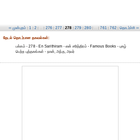
‹‹ முன்புறம்
1
2
276
277
278
279
280
761
762
தொடர்ச்சி ››
|
|
| ... |
|
|
|
|
| ... |
|
|
தேட‌ல் தொட‌ர்பான தகவ‌ல்க‌ள்:
பக்கம் - 278 - En Sarithiram - என் சரித்திரம் - Famous Books - புகழ்
பெற்ற புத்தகங்கள் - நான், அந்த, அவர்