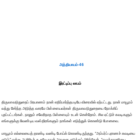
அத்தியாயம்-46
இரட்டிப்பு லாபம்
திருவாவடுதுறைப் பிரயாணம் நான் எதிர்பார்த்தபடியே விரைவில் ஏற்பட்டது. நான் மாயூரம்
வந்து சேர்ந்த அடுத்த வாரமே பிள்ளையவர்கள் திருவாவடுதுறையை நோக்கிப்
புறப்பட்டார்கள். நானும் சவேரிநாத பிள்ளையும் உடன் சென்றோம். சில ஏட்டுச் சுவடிகளும்
எங்களுக்கு வேண்டிய வஸ்திரங்களும் நாங்கள் எடுத்துக் கொண்டு போனவை.
மாயூரம் எல்லையைத் தாண்டி வண்டி போய்க் கொண்டிருந்தது. “அம்பர்ப் புராணச் சுவடியை
எடும்” என்று ஆசிரியர் கூறவே நான் அதனை எடுத்துப் பிரித்தேன். “எழுத்தாணியை