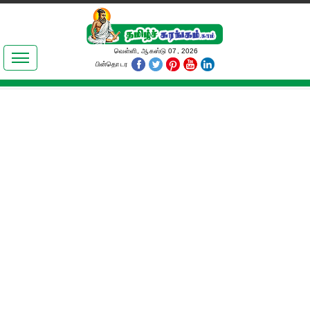
இலக்கியங்கள்
வெள்ளி, ஆகஸ்டு 07, 2026
பின்தொடர
தமிழ் உலகம்
அறிவியல்
பொதுஅறிவு
ஆன்மிகம்
ஜோதிடம்
மருத்துவம்
பெண்கள் பகுதி
நகைச்சுவை
கலையுலகம்