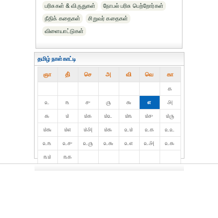
பரிசுகள் & விருதுகள்
நோபல் பரிசு‎ பெற்றோர்‎கள்
நீதிக் கதைகள்
சிறுவர் கதைகள்
விளையாட்டுகள்
தமிழ் நாள்காட்டி
ஞா
தி்
செ
அ
வி
வெ
கா
௧
௨
௩
௪
௫
௬
௭
௮
௯
௰
௰௧
௰௨
௰௩
௰௪
௰௫
௰௬
௰௭
௰௮
௰௯
௨௰
௨௧
௨௨
௨௩
௨௪
௨௫
௨௬
௨௭
௨௮
௨௯
௩௰
௩௧