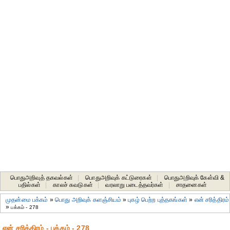
பொதுஅறிவுத் தகவல்கள்
|
பொதுஅறிவுக் கட்டுரைகள்
|
பொதுஅறிவுக் கேள்வி &
பதில்கள்
|
காலச் சுவடுகள்
|
வரலாறு படைத்தவர்கள்
|
சாதனைகள்‎
முதன்மை பக்கம்
»
பொது அறிவுக் களஞ்சியம்
»
புகழ் பெற்ற புத்தகங்கள்
»
என் சரித்திரம்
»
பக்கம் - 278
என் சரித்திரம் - பக்கம் - 278