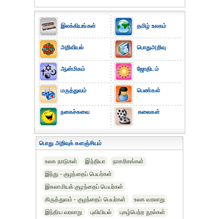
இலக்கியங்கள்
தமிழ் உலகம்
அறிவியல்
பொதுஅறிவு
ஆன்மிகம்
ஜோதிடம்
மருத்துவம்
பெண்கள்
நகைச்சுவை
கலைகள்
பொது அறிவுக் களஞ்சியம்
உலக நாடுகள்
இந்தியா
நாகரிகங்கள்
இந்து - குழந்தைப் பெயர்கள்
இசுலாமியக் குழந்தைப் பெயர்கள்
கிருத்துவம் - குழந்தைப் பெயர்கள்
உலக வரலாறு
இந்திய வரலாறு
புவியியல்
புகழ்பெற்ற நூல்கள்