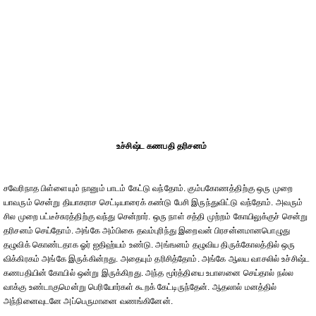
உச்சிஷ்ட கணபதி தரிசனம்
சவேரிநாத பிள்ளையும் நானும் பாடம் கேட்டு வந்தோம். கும்பகோணத்திற்கு ஒரு முறை
யாவரும் சென்று தியாகராச செட்டியாரைக் கண்டு பேசி இருந்துவிட்டு வந்தோம். அவரும்
சில முறை பட்டீச்சுரத்திற்கு வந்து சென்றார். ஒரு நாள் சத்தி முற்றம் கோயிலுக்குச் சென்று
தரிசனம் செய்தோம். அங்கே அம்பிகை தவம்புரிந்து இறைவன் பிரசன்னமானபொழுது
தழுவிக் கொண்டதாக ஓர் ஐதிஹ்யம் உண்டு. அங்ஙனம் தழுவிய திருக்கோலத்தில் ஒரு
விக்கிரகம் அங்கே இருக்கின்றது. அதையும் தரிசித்தோம். அங்கே ஆலய வாசலில் உச்சிஷ்ட
கணபதியின் கோயில் ஒன்று இருக்கிறது. அந்த மூர்த்தியை உபாஸனை செய்தால் நல்ல
வாக்கு உண்டாகுமென்று பெரியோர்கள் கூறக் கேட்டிருந்தேன். ஆதலால் மனத்தில்
அந்நினைவுடனே அப்பெருமானை வணங்கினேன்.