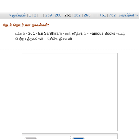
‹‹ முன்புறம்
1
2
259
260
261
262
263
761
762
தொடர்ச்சி ››
|
|
| ... |
|
|
|
|
| ... |
|
|
தேட‌ல் தொட‌ர்பான தகவ‌ல்க‌ள்:
பக்கம் - 261 - En Sarithiram - என் சரித்திரம் - Famous Books - புகழ்
பெற்ற புத்தகங்கள் - அங்கே, தீபாவளி