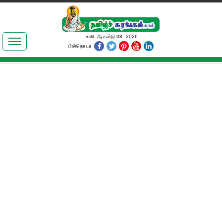
இலக்கியங்கள்
சனி, ஆகஸ்டு 08, 2026
பின்தொடர
தமிழ் உலகம்
அறிவியல்
பொதுஅறிவு
ஆன்மிகம்
ஜோதிடம்
மருத்துவம்
பெண்கள் பகுதி
நகைச்சுவை
கலையுலகம்