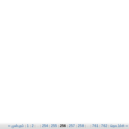
‹‹ முன்புறம்
1
2
254
255
256
257
258
761
762
தொடர்ச்சி ››
|
|
| ... |
|
|
|
|
| ... |
|
|