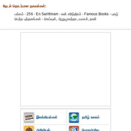
தேட‌ல் தொட‌ர்பான தகவ‌ல்க‌ள்:
பக்கம் - 256 - En Sarithiram - என் சரித்திரம் - Famous Books - புகழ்
பெற்ற புத்தகங்கள் - செய்யுள், ஆறுமுகத்தா, யமகச், நான்
இலக்கியங்கள்
தமிழ் உலகம்
அறிவியல்
பொதுஅறிவு