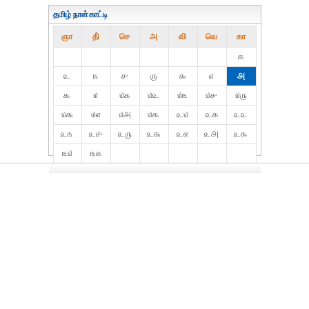
தமிழ் நாள்காட்டி
ஞா
தி்
செ
அ
வி
வெ
கா
௧
௨
௩
௪
௫
௬
௭
௮
௯
௰
௰௧
௰௨
௰௩
௰௪
௰௫
௰௬
௰௭
௰௮
௰௯
௨௰
௨௧
௨௨
௨௩
௨௪
௨௫
௨௬
௨௭
௨௮
௨௯
௩௰
௩௧