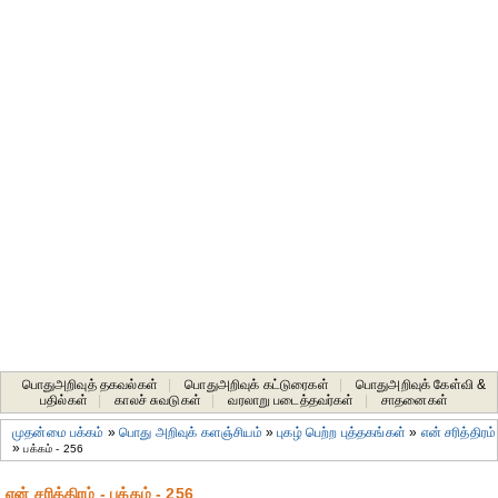
பொதுஅறிவுத் தகவல்கள்
|
பொதுஅறிவுக் கட்டுரைகள்
|
பொதுஅறிவுக் கேள்வி &
பதில்கள்
|
காலச் சுவடுகள்
|
வரலாறு படைத்தவர்கள்
|
சாதனைகள்‎
முதன்மை பக்கம்
»
பொது அறிவுக் களஞ்சியம்
»
புகழ் பெற்ற புத்தகங்கள்
»
என் சரித்திரம்
»
பக்கம் - 256
என் சரித்திரம் - பக்கம் - 256