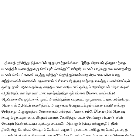
தியைத் தரிசித்து நிற்கையில் ஆறுமுகத்தாபிள்ளை, “இந்த விநாயகர் திருநாமத்தை
யமகத்தில் அமைத்து ஒரு செய்யுள் சொல்லும்” என்றார். யமகம் பாடுவது சுலபமானதன்று.
யமகச் செய்யுட்களைப் படித்து அர்த்தம் தெரிந்துகொள்வதே சிரமமாக உள்ளபோது
அந்நிலையில் விரைவில் மதவாரணப் பிள்ளையார் திருநாமத்தை வைத்து யமகச் செய்யுள்
ஒன்று நான் பாடுவதென்பது சாத்தியமான காரியமா? ஒன்றும் தோன்றாமல் ‘மிரள மிரள’
விழித்தேன். எனக்கு உண்டான வருத்தத்திற்கு ஓர் எல்லை இல்லை. வாய் விட்டு
அழவில்லையே ஒழிய என் முகம் அகத்திலுள்ள வருத்தம் முழுவதையும் புலப்படுத்தியது.
அதை என் ஆசிரியர் கவனித்தார். அவருடைய பொறுமைக்கும் எல்லை உண்டு என்பது
தெரிந்தது. ஆறுமுகத்தா பிள்ளையைப் பார்த்தார். “என்ன தம்பீ, இந்த மாதிரி அடிக்கடி
இவருக்குக் கடினமான விஷயங்களைக் கொடுத்துப் பாடச் சொல்வது தர்மமா? இவர்
செய்யுள் இயற்றக் கூடிய பழக்கமுடையவரே. ஆனாலும் இப்படி வற்புறுத்தித் திடீர்
திடீரென்று சொல்லச் செய்தால் செய்யுள் வருமா? தானாகக் கனிந்து வரவேண்டியதைத்
தடியால் அடித்துக் கனியவைக்கலாமா?” என்று சொன்னபோது ஆறுமுகத்தா பிள்ளை மேலே