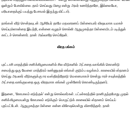
ஒன்றும் பேசவில்லை. தாம் செய்வது பிழை என்று அவர் உணர்ந்தாரோ, இல்லையோ,
மரியாதைக்குப் பயந்து பேசாமல் இருந்து விட்டார்.
நாங்கள் வீடு சென்றவுடன் ஆசிரியர் தாமே மதவாரணப் பிள்ளையார் விஷயமாக யமகச்
செய்யுளொன்றை இயற்றி, என்னை எழுதச் சொல்லி ஆறுமுகத்தா பிள்ளையிடம் படித்துக்
காட்டச் சொன்னார். நான் அவ்வாறே செய்தேன்.
விரத பங்கம்
புரட்டாசி மாதத்தில் சனிக்கிழமைகளில் சில வீடுகளில் அட்சதை வாங்கிக் கொண்டு
சமைத்து ஒரு வேளை மாத்திரம் உண்ணுதல் எங்கள் குடும்ப வழக்கம். காலையில் ஸ்நானம்
செய்து அயலார் வீடுகளுக்கு ஈர வஸ்திரத்தோடு மௌனமாகச் சென்று ஈரச் சவுக்கத்தில்
அட்சதை வாங்குவதை ஒரு விரதமாக எங்கள் முன்னோர் கொண்டிருந்தனர்.
இதனை, ‘கோபாலம் எடுத்தல்’ என்று சொல்வார்கள். பட்டீச்சுரத்தில் நானிருந்தபோது முதல்
சனிக்கிழமையன்று கோபாலம் எடுக்கும் பொருட்டுக் காலையில் ஸ்நானம் செய்யப்
புறப்பட்டேன். ஆறுமுகத்தா பிள்ளை என்ன விசேஷமென்று விசாரித்தார். நான்