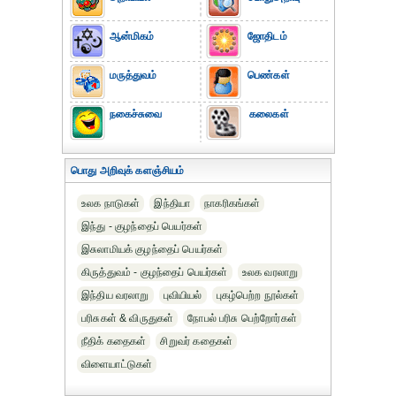
ஆன்மிகம்
ஜோதிடம்
மருத்துவம்
பெண்கள்
நகைச்சுவை
கலைகள்
பொது அறிவுக் களஞ்சியம்
உலக நாடுகள்
இந்தியா
நாகரிகங்கள்
இந்து - குழந்தைப் பெயர்கள்
இசுலாமியக் குழந்தைப் பெயர்கள்
கிருத்துவம் - குழந்தைப் பெயர்கள்
உலக வரலாறு
இந்திய வரலாறு
புவியியல்
புகழ்பெற்ற நூல்கள்
பரிசுகள் & விருதுகள்
நோபல் பரிசு‎ பெற்றோர்‎கள்
நீதிக் கதைகள்
சிறுவர் கதைகள்
விளையாட்டுகள்