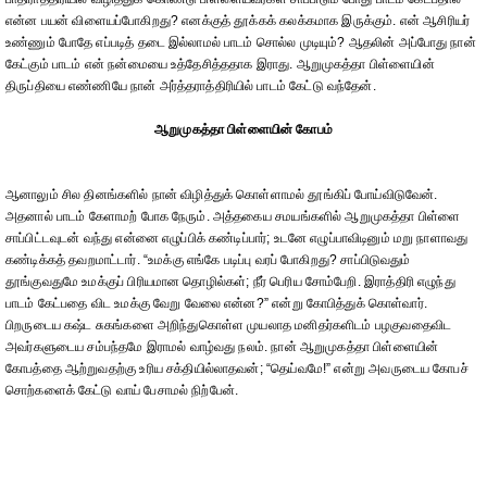
என்ன பயன் விளையப்போகிறது? எனக்குத் தூக்கக் கலக்கமாக இருக்கும். என் ஆசிரியர்
உண்ணும் போதே எப்படித் தடை இல்லாமல் பாடம் சொல்ல முடியும்? ஆதலின் அப்போது நான்
கேட்கும் பாடம் என் நன்மையை உத்தேசித்ததாக இராது. ஆறுமுகத்தா பிள்ளையின்
திருப்தியை எண்ணியே நான் அர்த்தராத்திரியில் பாடம் கேட்டு வந்தேன்.
ஆறுமுகத்தா பிள்ளையின் கோபம்
ஆனாலும் சில தினங்களில் நான் விழித்துக் கொள்ளாமல் தூங்கிப் போய்விடுவேன்.
அதனால் பாடம் கேளாமற் போக நேரும். அத்தகைய சமயங்களில் ஆறுமுகத்தா பிள்ளை
சாப்பிட்டவுடன் வந்து என்னை எழுப்பிக் கண்டிப்பார்; உடனே எழுப்பாவிடினும் மறு நாளாவது
கண்டிக்கத் தவறமாட்டார். “உமக்கு எங்கே படிப்பு வரப் போகிறது? சாப்பிடுவதும்
தூங்குவதுமே உமக்குப் பிரியமான தொழில்கள்; நீர் பெரிய சோம்பேறி. இராத்திரி எழுந்து
பாடம் கேட்பதை விட உமக்கு வேறு வேலை என்ன?” என்று கோபித்துக் கொள்வார்.
பிறருடைய கஷ்ட சுகங்களை அறிந்துகொள்ள முயலாத மனிதர்களிடம் பழகுவதைவிட
அவர்களுடைய சம்பந்தமே இராமல் வாழ்வது நலம். நான் ஆறுமுகத்தா பிள்ளையின்
கோபத்தை ஆற்றுவதற்கு உரிய சக்தியில்லாதவன்; “தெய்வமே!” என்று அவருடைய கோபச்
சொற்களைக் கேட்டு வாய் பேசாமல் நிற்பேன்.