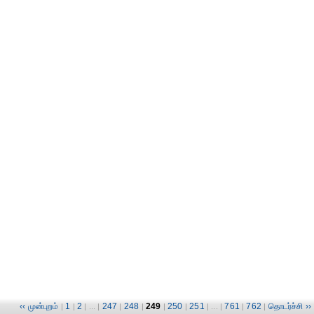
‹‹ முன்புறம்
1
2
247
248
249
250
251
761
762
தொடர்ச்சி ››
|
|
| ... |
|
|
|
|
| ... |
|
|