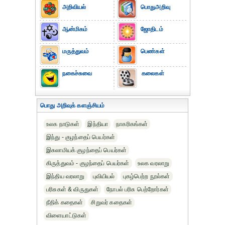
அறிவியல்
பொதுஅறிவு
ஆன்மிகம்
ஜோதிடம்
மருத்துவம்
பெண்கள்
நகைச்சுவை
கலைகள்
பொது அறிவுக் களஞ்சியம்
உலக நாடுகள்
இந்தியா
நாகரிகங்கள்
இந்து - குழந்தைப் பெயர்கள்
இசுலாமியக் குழந்தைப் பெயர்கள்
கிருத்துவம் - குழந்தைப் பெயர்கள்
உலக வரலாறு
இந்திய வரலாறு
புவியியல்
புகழ்பெற்ற நூல்கள்
பரிசுகள் & விருதுகள்
நோபல் பரிசு‎ பெற்றோர்‎கள்
நீதிக் கதைகள்
சிறுவர் கதைகள்
விளையாட்டுகள்