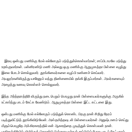
இரவு ஒன்பது மணிக்கு மேல் எல்லோரும் படுத்துக்கொள்வார்கள்; சாப்பிடாமலே படுத்து
உறங்குவார்கள். பன்னிரண்டு மணி அல்லது ஒரு மணிக்கு ஆறுமுகத்தா பிள்ளை எழுந்து
இலை போடச் சொல்லுவார். தூங்கினவர்களை எழுப்பி உண்ணச் செய்வார்.
அயலூர்களிலிருந்து யாரேனும் வந்து திண்ணையில் தங்கி இருப்பார்கள். அவர்களையும்
அழைத்து உணவு கொள்ளச் சொல்லுவார்.
இந்த அர்த்தராத்திரி விருந்து நடைபெறும் பொழுது நான் பிள்ளையவர்களுக்கு அருகில்
உட்கார்ந்து பாடம் கேட்க வேண்டும். ஆறுமுகத்தா பிள்ளை இட்ட கட்டளை இது.
ஒன்பது மணிக்கு மேல் எல்லோரும் படுத்துக் கொண்ட பிறகு நான் சிறிது நேரம்
படித்துவிட்டுத் தூங்கிவிடுவேன். அஸ்தமித்தவுடன் பிள்ளையவர்கள் அனுஷ்டானம் செய்து
மீளும்பொழுதே அக்கிரகாரத்தில் என் ஆகாரத்தை முடித்துக் கொள்பவன் நான்.
பாதிராத்திரியில் விழித்துக் கொண்டு பிள்ளையவர்கள் சாப்பிடும் போது பாடம் கேட்பதால்