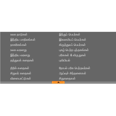
உலக நாடுகள்
இந்துப் பெயர்கள்
இந்திய மாநிலங்கள்
இசுலாமியப் பெயர்கள்
நாகரிகங்கள்
கிருத்துவப் பெயர்கள்
உலக வரலாறு
புகழ் பெற்ற புத்தகங்கள்
இந்திய வரலாறு
பரிசுகள் & விருதுகள்
தத்துவக் கதைகள்
புவியியல்
நீதிக் கதைகள்
நோபல் பரிசு‎ பெற்றவர்‎கள்
சிறுவர் கதைகள்
ஆய்வுச் சிந்தனைகள்
விளையாட்டுகள்
சிறுகதைகள்