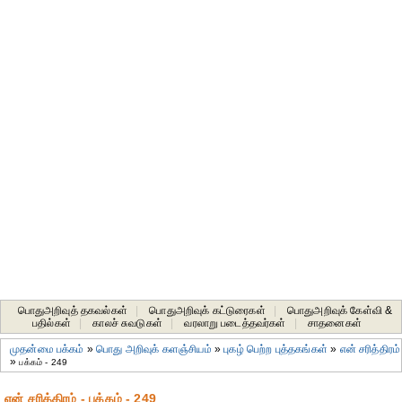
பொதுஅறிவுத் தகவல்கள்
|
பொதுஅறிவுக் கட்டுரைகள்
|
பொதுஅறிவுக் கேள்வி &
பதில்கள்
|
காலச் சுவடுகள்
|
வரலாறு படைத்தவர்கள்
|
சாதனைகள்‎
முதன்மை பக்கம்
»
பொது அறிவுக் களஞ்சியம்
»
புகழ் பெற்ற புத்தகங்கள்
»
என் சரித்திரம்
»
பக்கம் - 249
என் சரித்திரம் - பக்கம் - 249