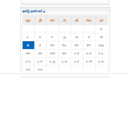
தமிழ் நாள்காட்டி
ஞா
தி்
செ
அ
வி
வெ
கா
௧
௨
௩
௪
௫
௬
௭
௮
௯
௰
௰௧
௰௨
௰௩
௰௪
௰௫
௰௬
௰௭
௰௮
௰௯
௨௰
௨௧
௨௨
௨௩
௨௪
௨௫
௨௬
௨௭
௨௮
௨௯
௩௰
௩௧