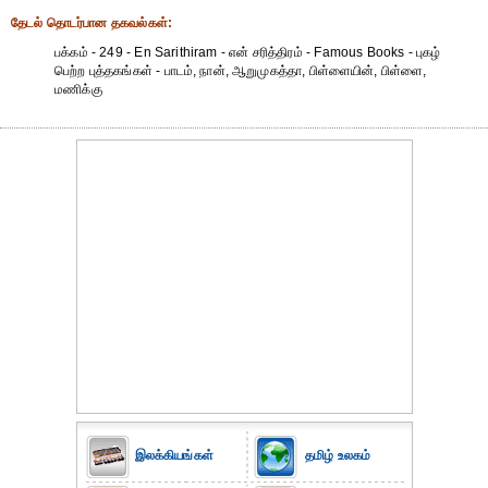
தேட‌ல் தொட‌ர்பான தகவ‌ல்க‌ள்:
பக்கம் - 249 - En Sarithiram - என் சரித்திரம் - Famous Books - புகழ்
பெற்ற புத்தகங்கள் - பாடம், நான், ஆறுமுகத்தா, பிள்ளையின், பிள்ளை,
மணிக்கு
இலக்கியங்கள்
தமிழ் உலகம்