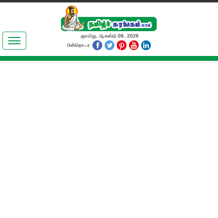
இலக்கியங்கள்
ஞாயிறு, ஆகஸ்டு 09, 2026
பின்தொடர
தமிழ் உலகம்
அறிவியல்
பொதுஅறிவு
ஆன்மிகம்
ஜோதிடம்
மருத்துவம்
பெண்கள் பகுதி
நகைச்சுவை
கலையுலகம்