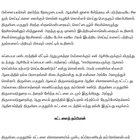
பிள்ளையவர்கள் தளர்ந்த தேகமுடையவர். ஆதலின் ஜாகை சேர்ந்தவுடன் படுத்தபடியே சில
நூற் செய்யுட்களை எனக்குச் சொல்லி எழுதிக் கொள்ளச் செய்து பொருளும் விளக்கினார்.
திருவிடைமருதூர் சிறந்த ஸ்தலமென்பதையும், கொட்டையூர்ச் சிவக்கொழுந்து
தேசிகரென்னும் வித்துவான் அதற்கு ஒரு புராணம் இயற்றியுள்ளாரென்பதையும் கூறினார்.
சிவக்கொழுந்து தேசிகரைப் பற்றிய பேச்சு வரவே அவர் இயற்றிய செய்யுட்களைப் பற்றியும்
நூல்களைப் பற்றியும் மிகவும் பாராட்டிக் கூறினார்.
சுப்பையா பண்டாரத்தின் வீட்டில் ஆறுமுகத்தா பிள்ளைக்கும் என் ஆசிரியருக்கும் விருந்து
நடந்தது. ஆசிரியர் சுப்பையா பண்டாரத்தைப் பார்த்து, “சாமிநாதையருக்கு ஆகாரம்
செய்விக்க ஏற்பாடு செய்யவேண்டும்” என்று சொன்னார். அவர் மகாலிங்க ஸ்வாமி
ஆலயத்தில் நல்ல பிரசாதங்கள் கிடைக்குமென்று கூறி என்னை அங்கே அழைத்துச்
சென்றார். திருவிடைமருதூர் ஆலயம் திருவாவடுதுறை ஆதீன விசாரணைக்கு உட்பட்டது.
அவ்வாலய நிர்வாகத்தைக் கவனிப்பதற்கு ஒரு தம்பிரான் உண்டு. திருவிடைமருதூரில்
திருவாவடுதுறை மடத்தைச் சேர்ந்த கட்டளை மடமும் இருக்கிறது. அவ்வூர்
திருவாவடுதுறைக்கு ஆறு மைல் தூரத்தில் இருப்பதால் சந்தர்ப்பம் நேரும்போதெல்லாம்
ஆதீனகர்த்தர் திருவிடைமருதூர்க் கட்டளை மடத்தில் வந்து தங்கி இருப்பது வழக்கம்.
கட்டளைத் தம்பிரான்
திருவிடைமருதூரில் கட்டளை விசாரணையில் முன்பு சுப்பிரமணியத் தம்பிரானென்பவர்