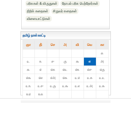
பரிசுகள் & விருதுகள்
நோபல் பரிசு‎ பெற்றோர்‎கள்
நீதிக் கதைகள்
சிறுவர் கதைகள்
விளையாட்டுகள்
தமிழ் நாள்காட்டி
ஞா
தி்
செ
அ
வி
வெ
கா
௧
௨
௩
௪
௫
௬
௭
௮
௯
௰
௰௧
௰௨
௰௩
௰௪
௰௫
௰௬
௰௭
௰௮
௰௯
௨௰
௨௧
௨௨
௨௩
௨௪
௨௫
௨௬
௨௭
௨௮
௨௯
௩௰
௩௧