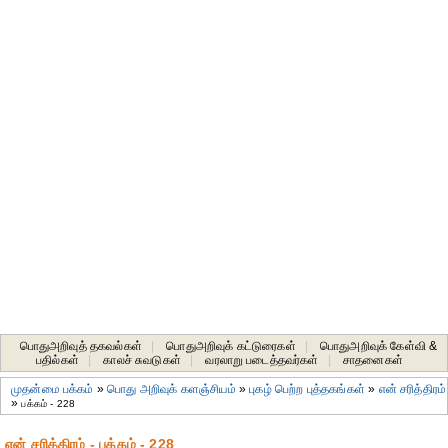
பொதுஅறிவுத் தகவல்கள்
|
பொதுஅறிவுக் கட்டுரைகள்
|
பொதுஅறிவுக் கேள்வி &
பதில்கள்
|
காலச் சுவடுகள்
|
வரலாறு படைத்தவர்கள்
|
சாதனைகள்‎
முதன்மை பக்கம்
»
பொது அறிவுக் களஞ்சியம்
»
புகழ் பெற்ற புத்தகங்கள்
»
என் சரித்திரம்
»
பக்கம் - 228
என் சரித்திரம் - பக்கம் - 228