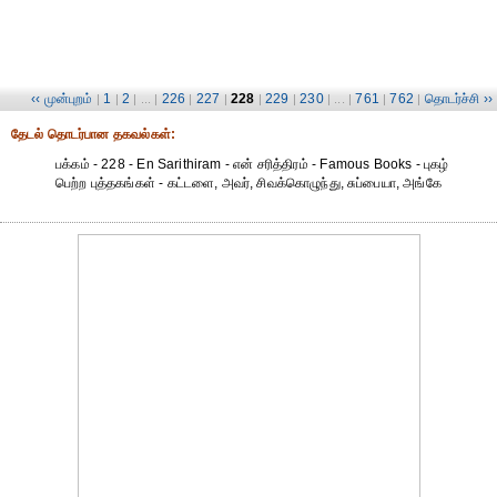
‹‹ முன்புறம்
1
2
226
227
228
229
230
761
762
தொடர்ச்சி ››
|
|
| ... |
|
|
|
|
| ... |
|
|
தேட‌ல் தொட‌ர்பான தகவ‌ல்க‌ள்:
பக்கம் - 228 - En Sarithiram - என் சரித்திரம் - Famous Books - புகழ்
பெற்ற புத்தகங்கள் - கட்டளை, அவர், சிவக்கொழுந்து, சுப்பையா, அங்கே