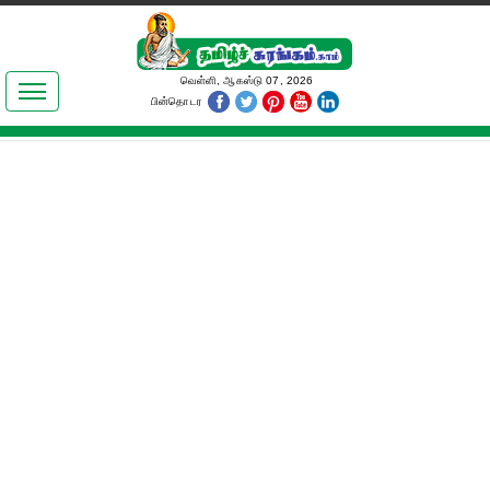
இலக்கியங்கள்
வெள்ளி, ஆகஸ்டு 07, 2026
பின்தொடர
தமிழ் உலகம்
அறிவியல்
பொதுஅறிவு
ஆன்மிகம்
ஜோதிடம்
மருத்துவம்
பெண்கள் பகுதி
நகைச்சுவை
கலையுலகம்