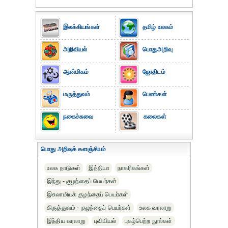
இலக்கியங்கள்
தமிழ் உலகம்
அறிவியல்
பொதுஅறிவு
ஆன்மிகம்
ஜோதிடம்
மருத்துவம்
பெண்கள்
நகைச்சுவை
கலைகள்
பொது அறிவுக் களஞ்சியம்
உலக நாடுகள்
இந்தியா
நாகரிகங்கள்
இந்து - குழந்தைப் பெயர்கள்
இசுலாமியக் குழந்தைப் பெயர்கள்
கிருத்துவம் - குழந்தைப் பெயர்கள்
உலக வரலாறு
இந்திய வரலாறு
புவியியல்
புகழ்பெற்ற நூல்கள்