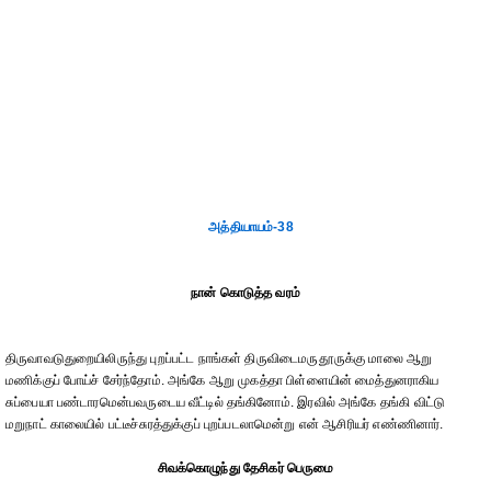
அத்தியாயம்-38
நான் கொடுத்த வரம்
திருவாவடுதுறையிலிருந்து புறப்பட்ட நாங்கள் திருவிடைமருதூருக்கு மாலை ஆறு
மணிக்குப் போய்ச் சேர்ந்தோம். அங்கே ஆறு முகத்தா பிள்ளையின் மைத்துனராகிய
சுப்பையா பண்டாரமென்பவருடைய வீட்டில் தங்கினோம். இரவில் அங்கே தங்கி விட்டு
மறுநாட் காலையில் பட்டீச்சுரத்துக்குப் புறப்படலாமென்று என் ஆசிரியர் எண்ணினார்.
சிவக்கொழுந்து தேசிகர் பெருமை