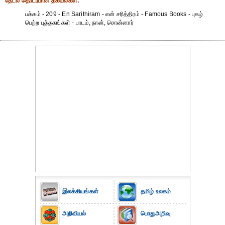
தேட‌ல் தொட‌ர்பான தகவ‌ல்க‌ள்:
பக்கம் - 209 - En Sarithiram - என் சரித்திரம் - Famous Books - புகழ்
பெற்ற புத்தகங்கள் - பாடம், நான், சொன்னார்
இலக்கியங்கள்
தமிழ் உலகம்
அறிவியல்
பொதுஅறிவு