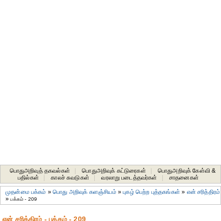
பொதுஅறிவுத் தகவல்கள்
|
பொதுஅறிவுக் கட்டுரைகள்
|
பொதுஅறிவுக் கேள்வி &
பதில்கள்
|
காலச் சுவடுகள்
|
வரலாறு படைத்தவர்கள்
|
சாதனைகள்‎
முதன்மை பக்கம்
»
பொது அறிவுக் களஞ்சியம்
»
புகழ் பெற்ற புத்தகங்கள்
»
என் சரித்திரம்
»
பக்கம் - 209
என் சரித்திரம் - பக்கம் - 209