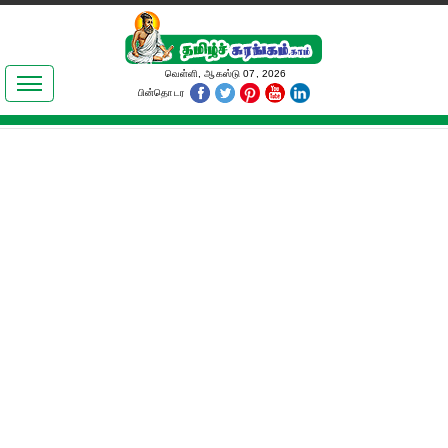
இலக்கியங்கள்
வெள்ளி, ஆகஸ்டு 07, 2026
பின்தொடர
தமிழ் உலகம்
அறிவியல்
பொதுஅறிவு
ஆன்மிகம்
ஜோதிடம்
மருத்துவம்
பெண்கள் பகுதி
நகைச்சுவை
கலையுலகம்