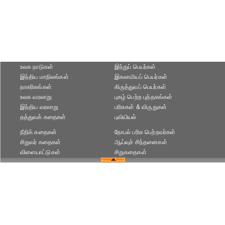
உலக நாடுகள்
இந்துப் பெயர்கள்
இந்திய மாநிலங்கள்
இசுலாமியப் பெயர்கள்
நாகரிகங்கள்
கிருத்துவப் பெயர்கள்
உலக வரலாறு
புகழ் பெற்ற புத்தகங்கள்
இந்திய வரலாறு
பரிசுகள் & விருதுகள்
தத்துவக் கதைகள்
புவியியல்
நீதிக் கதைகள்
நோபல் பரிசு‎ பெற்றவர்‎கள்
சிறுவர் கதைகள்
ஆய்வுச் சிந்தனைகள்
விளையாட்டுகள்
சிறுகதைகள்