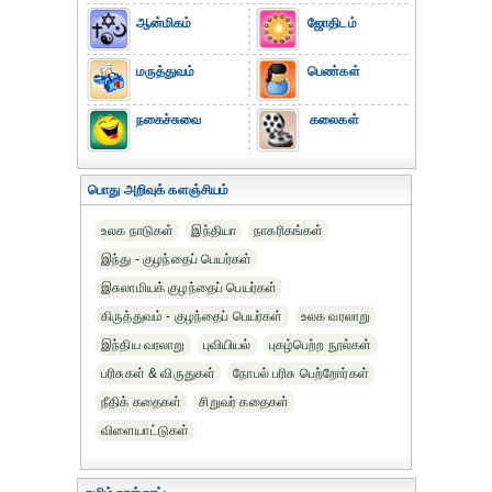
ஆன்மிகம்
ஜோதிடம்
மருத்துவம்
பெண்கள்
நகைச்சுவை
கலைகள்
பொது அறிவுக் களஞ்சியம்
உலக நாடுகள்
இந்தியா
நாகரிகங்கள்
இந்து - குழந்தைப் பெயர்கள்
இசுலாமியக் குழந்தைப் பெயர்கள்
கிருத்துவம் - குழந்தைப் பெயர்கள்
உலக வரலாறு
இந்திய வரலாறு
புவியியல்
புகழ்பெற்ற நூல்கள்
பரிசுகள் & விருதுகள்
நோபல் பரிசு‎ பெற்றோர்‎கள்
நீதிக் கதைகள்
சிறுவர் கதைகள்
விளையாட்டுகள்