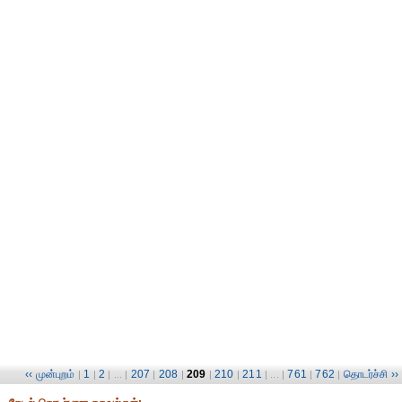
‹‹ முன்புறம்
1
2
207
208
209
210
211
761
762
தொடர்ச்சி ››
|
|
| ... |
|
|
|
|
| ... |
|
|