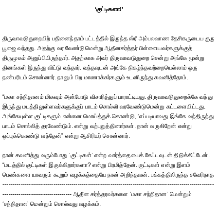
‘குட்டிகளா!’
திருவாவடுதுறையிற் பதினைந்தாம் பட்டத்தில் இருந்த ஸ்ரீ அம்பலவாண தேசிகருடைய குரு
பூஜை வந்தது. அதற்கு வர வேண்டுமென்று ஆதீனகர்த்தர் பிள்ளையவர்களுக்குத்
திருமுகம் அனுப்பியிருந்தார். அதற்காக அவர் திருவாவடுதுறை சென்று அங்கே மூன்று
தினங்கள் இருந்து விட்டு வந்தார். வந்தவுடன் அங்கே நிகழ்ந்தவற்றையெல்லாம் ஒரு
நண்பரிடம் சொன்னார். நானும் பிற மாணாக்கர்களும் உடனிருந்து கவனித்தோம்.
“மகா சந்நிதானம் மிகவும் அன்போடு விசாரித்துப் பாராட்டியது. திருவாவடுதுறைக்கே வந்து
இருந்து மடத்திலுள்ளவர்களுக்குப் பாடம் சொல்லி வரவேண்டுமென்று கட்டளையிட்டது.
அங்கேயுள்ள குட்டிகளும் என்னை மொய்த்துக் கொண்டு, ‘எப்படியாவது இங்கே வந்திருந்து
பாடம் சொல்லித் தரவேண்டும். என்று வற்புறுத்தினார்கள். நான் வருகிறேன் என்று
ஒப்புக்கொண்டு வந்தேன்” என்று ஆசிரியர் சொன்னார்.
நான் கவனித்து வரும்போது ‘குட்டிகள்’ என்ற வார்த்தையைக் கேட்டவுடன் திடுக்கிட்டேன்.
“மடத்தில் குட்டிகள் இருக்கிறார்களா? என்று பிரமித்தேன். குட்டிகள் என்று இளம்
பெண்களை யாவரும் கூறும் வழக்கத்தையே நான் அறிந்தவன். பக்கத்திலிருந்த சவேரிநாத
--------------------------------------------------------------------------------------------------------
---------------------------------- ஆதீன கர்த்தரவர்களை ‘மகா சந்நிதான’ மென்றும்
‘சந்நிதான’ மென்றும் சொல்வது வழக்கம்.