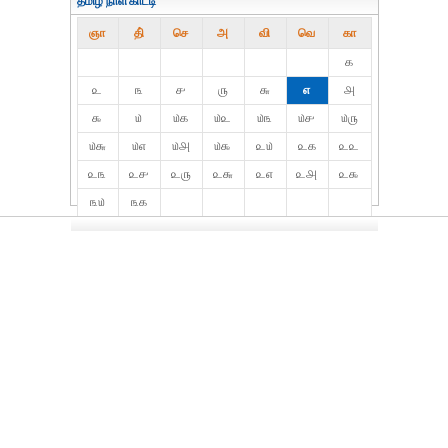
தமிழ் நாள்காட்டி
ஞா
தி்
செ
அ
வி
வெ
கா
௧
௨
௩
௪
௫
௬
௭
௮
௯
௰
௰௧
௰௨
௰௩
௰௪
௰௫
௰௬
௰௭
௰௮
௰௯
௨௰
௨௧
௨௨
௨௩
௨௪
௨௫
௨௬
௨௭
௨௮
௨௯
௩௰
௩௧