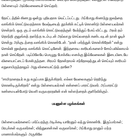
பிள்ளையும் அவ்வேலையைச் செய்தார்.
தோட்டத்தில் கிணறு ஒன்று புதியதாக வெட்டப்பட்டது. அப்போது கிணற்று ஜலத்தை
வாங்கிக் கொட்டுவதற்காக வேஷ்டியைத் தூக்கிக் கட்டிக் கொண்டு பிள்ளையவர்கள்
சென்றார். ஒரு குடம் வாங்கிக் கொட்டுவதற்குள் வேர்த்துப் போய் விட்டது. அவர் தம்
தொந்தி குலுங்கத் தளர்ந்த உடம்புடன் அவ்வாறு செய்வதைக் கண்டவுடன் நான் ஓடிச்
சென்று அக்குடத்தை வாங்கிக் கொண்டேன். “நான் பார்த்துக் கொள்கிறேன்” என்று
சொல்லி ஜலத்தை வாங்கிக் கொட்டினேன். இத்தகைய காரியங்களைச் சோம்பலில்லாமல்
நான் செய்தேன். படிப்பிலேயே பொழுது போக்கிய எனக்கு இவ்வேலைகள் இடையிடையே
விளையாட்டைப் போலிருந்தன. சிரமம் தோன்றாமல் சந்தோஷத்துடன் செய்யும் காரியம்
எதுவாயிருந்தாலும் அது விளையாட்டுத் தானே?
“சாமிநாதையர் சுறு சுறுப்பாக இருக்கிறார். எல்லா வேலைகளும் தெரிந்து
கொண்டிருக்கிறார்” என்று பிள்ளையவர்கள் என்னைப் பாராட்டுவார். அப்பாராட்டு
உண்மையன்போடு வெளி வருவதாதலின் என் உள்ளத்தைக் குளிர்விக்கும்.
பயனுள்ள பழக்கங்கள்
பிள்ளையவர்களைப் பார்ப்பதற்கு அடிக்கடி யாரேனும் வந்து கொண்டே இருப்பார்கள்;
பிரபுக்கள் வருவார்கள்; வித்துவான்கள் வருவார்கள்; அப்போது நானும் மற்ற
மாணாக்கர்களும் அருகிலே