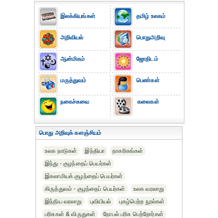
இலக்கியங்கள்
தமிழ் உலகம்
அறிவியல்
பொதுஅறிவு
ஆன்மிகம்
ஜோதிடம்
மருத்துவம்
பெண்கள்
நகைச்சுவை
கலைகள்
பொது அறிவுக் களஞ்சியம்
உலக நாடுகள்
இந்தியா
நாகரிகங்கள்
இந்து - குழந்தைப் பெயர்கள்
இசுலாமியக் குழந்தைப் பெயர்கள்
கிருத்துவம் - குழந்தைப் பெயர்கள்
உலக வரலாறு
இந்திய வரலாறு
புவியியல்
புகழ்பெற்ற நூல்கள்
பரிசுகள் & விருதுகள்
நோபல் பரிசு‎ பெற்றோர்‎கள்