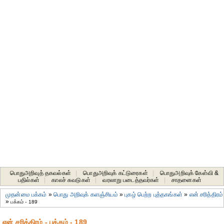
பொதுஅறிவுத் தகவல்கள்
|
பொதுஅறிவுக் கட்டுரைகள்
|
பொதுஅறிவுக் கேள்வி &
பதில்கள்
|
காலச் சுவடுகள்
|
வரலாறு படைத்தவர்கள்
|
சாதனைகள்‎
முதன்மை பக்கம்
»
பொது அறிவுக் களஞ்சியம்
»
புகழ் பெற்ற புத்தகங்கள்
»
என் சரித்திரம்
»
பக்கம் - 189
என் சரித்திரம் - பக்கம் - 189