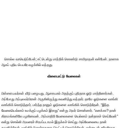
சொல்ல வாயெடுப்பேன்; சட்டென்று மாற்றிக் கொண்டு சாமிநாதன் என்பேன். நாளாக
ஆகப் புதிய பெயரே வழக்கில் வந்தது.
விளையாட்டு வேலைகள்
பிள்ளையவர்கள் வீடு பழையது. ஆகையால் அதற்குப் புதிதாக ஓடு மாற்றினார்கள்.
அப்போது அப்புலவர்பிரான் அருகிலிருந்து கவனித்து வந்தார். தாமே ஓடுகளை வாங்கி
வாங்கிக் கொடுத்தார். பார்த்த நானும் ஓடுகளை வாங்கிக் கொடுத்தேன். “இந்த
வேலையெல்லாம் உமக்குப் பழக்கம் இராது” என்று அவர் சொன்னார். “எனக்கா? நான்
கிராமங்களிலே பழகினவன். அம்மாதிரி வேலைகளை யெல்லாம் நன்றாகச் செய்வேன்”
என்று சொல்லி அவரைச் சிரமப்படாமல் இருக்கச் செய்து அவ்வேலையை நான்
கவனித்தேன். மூங்கிற் பிளாச்சுகளை வெட்டிக் கொடுத்தேன். என்னுடன் சவேரிநாத