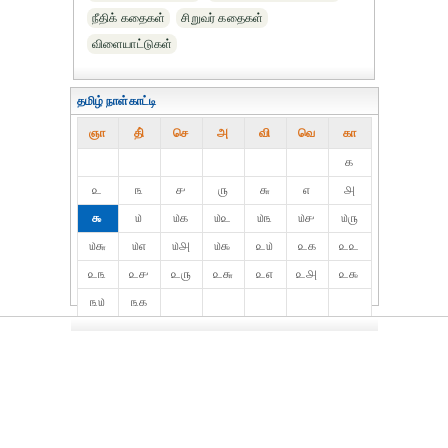
நீதிக் கதைகள்
சிறுவர் கதைகள்
விளையாட்டுகள்
தமிழ் நாள்காட்டி
ஞா
தி்
செ
அ
வி
வெ
கா
௧
௨
௩
௪
௫
௬
௭
௮
௯
௰
௰௧
௰௨
௰௩
௰௪
௰௫
௰௬
௰௭
௰௮
௰௯
௨௰
௨௧
௨௨
௨௩
௨௪
௨௫
௨௬
௨௭
௨௮
௨௯
௩௰
௩௧