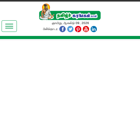
இலக்கியங்கள்
ஞாயிறு, ஆகஸ்டு 09, 2026
பின்தொடர
தமிழ் உலகம்
அறிவியல்
பொதுஅறிவு
ஆன்மிகம்
ஜோதிடம்
மருத்துவம்
பெண்கள் பகுதி
நகைச்சுவை
கலையுலகம்