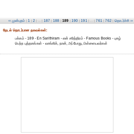
‹‹ முன்புறம்
1
2
187
188
189
190
191
761
762
தொடர்ச்சி ››
|
|
| ... |
|
|
|
|
| ... |
|
|
தேட‌ல் தொட‌ர்பான தகவ‌ல்க‌ள்:
பக்கம் - 189 - En Sarithiram - என் சரித்திரம் - Famous Books - புகழ்
பெற்ற புத்தகங்கள் - வாங்கிக், நான், அப்போது, பிள்ளையவர்கள்