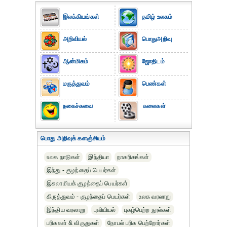
இலக்கியங்கள்
தமிழ் உலகம்
அறிவியல்
பொதுஅறிவு
ஆன்மிகம்
ஜோதிடம்
மருத்துவம்
பெண்கள்
நகைச்சுவை
கலைகள்
பொது அறிவுக் களஞ்சியம்
உலக நாடுகள்
இந்தியா
நாகரிகங்கள்
இந்து - குழந்தைப் பெயர்கள்
இசுலாமியக் குழந்தைப் பெயர்கள்
கிருத்துவம் - குழந்தைப் பெயர்கள்
உலக வரலாறு
இந்திய வரலாறு
புவியியல்
புகழ்பெற்ற நூல்கள்
பரிசுகள் & விருதுகள்
நோபல் பரிசு‎ பெற்றோர்‎கள்