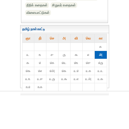
நீதிக் கதைகள்
சிறுவர் கதைகள்
விளையாட்டுகள்
தமிழ் நாள்காட்டி
ஞா
தி்
செ
அ
வி
வெ
கா
௧
௨
௩
௪
௫
௬
௭
௮
௯
௰
௰௧
௰௨
௰௩
௰௪
௰௫
௰௬
௰௭
௰௮
௰௯
௨௰
௨௧
௨௨
௨௩
௨௪
௨௫
௨௬
௨௭
௨௮
௨௯
௩௰
௩௧