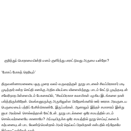
குறித்துப் பொறாமையின்றி மனம் குளிர்ந்து பாராட்டுவது அருமை யன்றோ?
‘போகப் போகத் தெரியும்’
திருவண்ணாமலையை ஒரு முறை வலம் வருவதற்குள் நூறு பாடலைச் சிவப்பிரகாசர் பாடி
முடித்தார் என்ற செய்தி எனக்கு அதிக வியப்பை விளைவித்தது. பாடம் கேட்டு முடிந்தவுடன்
சவேரிநாத பிள்ளையிடம் பேசுகையில், “சிவப்பிரகாச சுவாமிகள் பழகிய இடங்களை நான்
பார்த்திருக்கிறேன். வெங்கனூருக்கு அருகிலுள்ள பிரதேசங்களில் ஊர் ஊராக அவருடைய
பெருமையைப் பற்றிப் பேசிக்கொண்டே இருப்பார்கள். ஆனாலும் இந்தச் சமாசாரம் இன்று
ஐயா அவர்கள் சொல்லத்தான் கேட்டேன். நூறு பாடல்களை ஒரே சமயத்தில் பாடம்
சொல்பவர்களையே காணாமே? அப்படியிருக்க ஒரே சமயத்தில் நூறு செய்யுட்களைக்
கற்பனையுடன் பாட வேண்டுமென்றால் அவர் தெய்வப் பிறவிதான் என்பதில் சந்தேகமே
இல்லை” என்றேன் நான்.