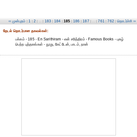
‹‹ முன்புறம்
1
2
183
184
185
186
187
761
762
தொடர்ச்சி ››
|
|
| ... |
|
|
|
|
| ... |
|
|
தேட‌ல் தொட‌ர்பான தகவ‌ல்க‌ள்:
பக்கம் - 185 - En Sarithiram - என் சரித்திரம் - Famous Books - புகழ்
பெற்ற புத்தகங்கள் - நூறு, கேட்டேன், பாடம், நான்