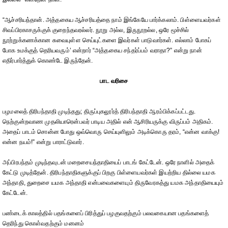
“ஆச்சரியந்தான். அத்தகைய ஆச்சரியத்தை நாம் இங்கேயே பார்க்கலாம். பிள்ளையவர்கள்
சிவப்பிரகாசருக்குக் குறைந்தவரல்லர். நூறு அல்ல, இருநூறல்ல, ஒரே மூச்சில்
நூற்றுக்கணக்கான சுவையுள்ள செய்யுட்களை இவர்கள் பாடுவார்கள். எல்லாம் போகப்
போக உமக்குத் தெரியவரும்’ என்றார் “அத்தகைய சந்தர்ப்பம் வராதா?” என்று நான்
எதிர்பார்த்துக் கொண்டே இருந்தேன்.
பாட வரிசை
பழமலைத் திரிபந்தாதி முடிந்தது; திருப்புகலூர்த் திரிபந்தாதி ஆரம்பிக்கப்பட்டது.
நெற்குன்றவாண முதலியாரென்பவர் பாடிய அதில் என் ஆசிரியருக்கு விருப்பம் அதிகம்.
அதைப் பாடம் சொன்ன போது ஒவ்வொரு செய்யுளிலும் அடிக்கொரு தரம், “என்ன வாக்கு!
என்ன நயம்!” என்று பாராட்டுவார்.
அப்பிரபந்தம் முடிந்தவுடன் மறைசையந்தாதியைப் பாடங் கேட்டேன். ஒரே நாளில் அதைக்
கேட்டு முடித்தேன். திரிபந்தாதிகளுக்குப் பிறகு பிள்ளையவர்கள் இயற்றிய தில்லை யமக
அந்தாதி, துறைசை யமக அந்தாதி என்பவைகளையும் திருவேரகத்து யமக அந்தாதியையும்
கேட்டேன்.
பண்டைக் காலத்தில் பதங்களைப் பிரித்துப் பழகுவதற்கும் பலவகையான பதங்களைத்
தெரிந்து கொள்வதற்கும் மனனம்