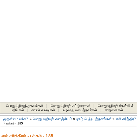
பொதுஅறிவுத் தகவல்கள்
|
பொதுஅறிவுக் கட்டுரைகள்
|
பொதுஅறிவுக் கேள்வி &
பதில்கள்
|
காலச் சுவடுகள்
|
வரலாறு படைத்தவர்கள்
|
சாதனைகள்‎
முதன்மை பக்கம்
»
பொது அறிவுக் களஞ்சியம்
»
புகழ் பெற்ற புத்தகங்கள்
»
என் சரித்திரம்
»
பக்கம் - 185
என் சரித்திரம் - பக்கம் - 185