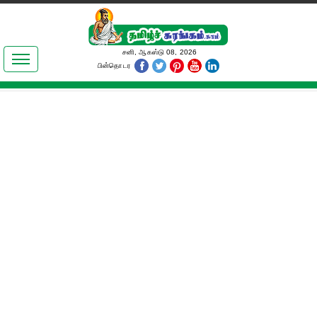
இலக்கியங்கள்
சனி, ஆகஸ்டு 08, 2026
பின்தொடர
தமிழ் உலகம்
அறிவியல்
பொதுஅறிவு
ஆன்மிகம்
ஜோதிடம்
மருத்துவம்
பெண்கள் பகுதி
நகைச்சுவை
கலையுலகம்