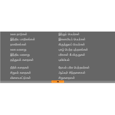
உலக நாடுகள்
இந்துப் பெயர்கள்
இந்திய மாநிலங்கள்
இசுலாமியப் பெயர்கள்
நாகரிகங்கள்
கிருத்துவப் பெயர்கள்
உலக வரலாறு
புகழ் பெற்ற புத்தகங்கள்
இந்திய வரலாறு
பரிசுகள் & விருதுகள்
தத்துவக் கதைகள்
புவியியல்
நீதிக் கதைகள்
நோபல் பரிசு‎ பெற்றவர்‎கள்
சிறுவர் கதைகள்
ஆய்வுச் சிந்தனைகள்
விளையாட்டுகள்
சிறுகதைகள்