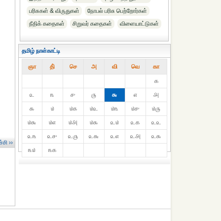
பரிசுகள் & விருதுகள்
நோபல் பரிசு‎ பெற்றோர்‎கள்
நீதிக் கதைகள்
சிறுவர் கதைகள்
விளையாட்டுகள்
தமிழ் நாள்காட்டி
ஞா
தி்
செ
அ
வி
வெ
கா
௧
௨
௩
௪
௫
௬
௭
௮
௯
௰
௰௧
௰௨
௰௩
௰௪
௰௫
௰௬
௰௭
௰௮
௰௯
௨௰
௨௧
௨௨
௨௩
௨௪
௨௫
௨௬
௨௭
௨௮
௨௯
்சி ››
௩௰
௩௧