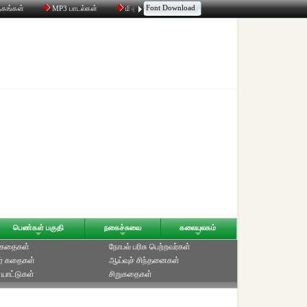
Font Download
தகங்கள்
MP3 பாடல்கள்
மின்னஞ்சல்
திரட்டி
உரையாடல்
பெண்கள் பகுதி
நகைச்சுவை
கலையுலகம்
் கதைகள்
நோபல் பரிசு‎ பெற்றவர்‎கள்
ர் கதைகள்
ஆய்வுச் சிந்தனைகள்
யாட்டுகள்
சிறுகதைகள்