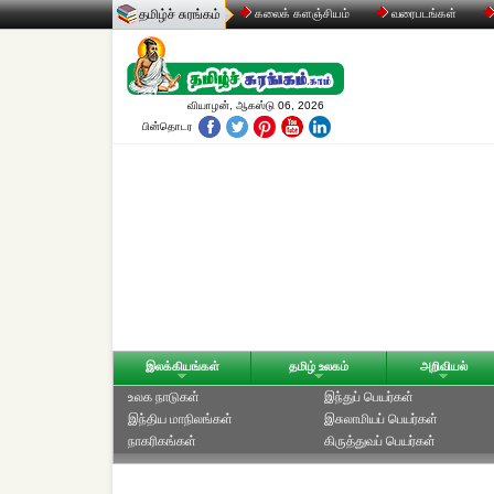
தமிழ்ச் சுரங்கம்
கலைக் களஞ்சியம்
வரைபடங்கள்
வியாழன், ஆகஸ்டு 06, 2026
பின்தொடர
இலக்கியங்கள்
தமிழ் உலகம்
அறிவியல்
உலக நாடுகள்
இந்துப் பெயர்கள்
இந்திய மாநிலங்கள்
இசுலாமியப் பெயர்கள்
நாகரிகங்கள்
கிருத்துவப் பெயர்கள்