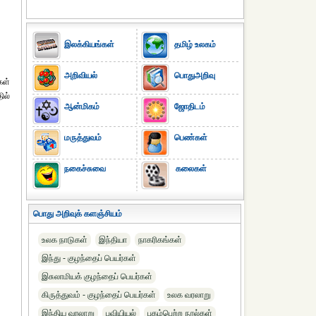
இலக்கியங்கள்
தமிழ் உலகம்
அறிவியல்
பொதுஅறிவு
கள்
ில்
ஆன்மிகம்
ஜோதிடம்
மருத்துவம்
பெண்கள்
நகைச்சுவை
கலைகள்
பொது அறிவுக் களஞ்சியம்
உலக நாடுகள்
இந்தியா
நாகரிகங்கள்
இந்து - குழந்தைப் பெயர்கள்
இசுலாமியக் குழந்தைப் பெயர்கள்
கிருத்துவம் - குழந்தைப் பெயர்கள்
உலக வரலாறு
இந்திய வரலாறு
புவியியல்
புகழ்பெற்ற நூல்கள்