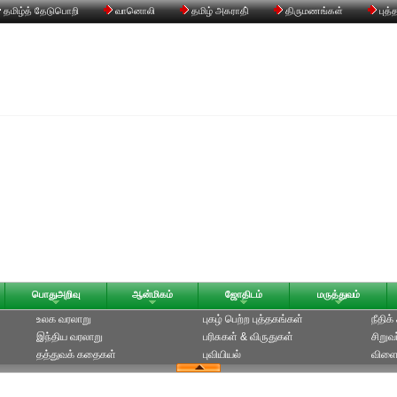
தமிழ்த் தேடுபொறி
வானொலி
தமிழ் அகராதி்
திருமணங்கள்
புத்
பொதுஅறிவு
ஆன்மிகம்
ஜோதிடம்
மருத்துவம்
உலக வரலாறு
புகழ் பெற்ற புத்தகங்கள்
நீதிக
இந்திய வரலாறு
பரிசுகள் & விருதுகள்
சிறுவ
தத்துவக் கதைகள்
புவியியல்
விளை