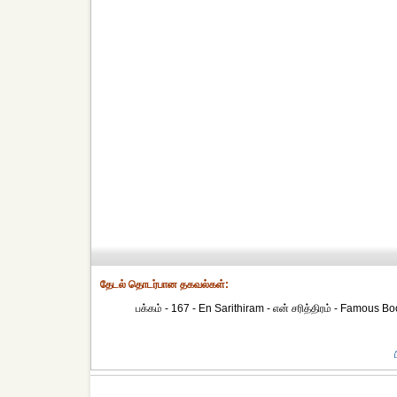
தேட‌ல் தொட‌ர்பான தகவ‌ல்க‌ள்:
பக்கம் - 167 - En Sarithiram - என் சரித்திரம் - Famous Boo