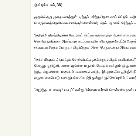
(நாட்டுப்படலம், 38).
முதலில் ஒரு முறை மனத்துள் படித்துப் பார்த்த பிறகே வாய் விட்டுப் ப
பொருளைத் தெளிவாக எனக்குச் சொன்னார்; பதம் பதமாகப் பிரித்துப் ப
“குறிஞ்சி நிலத்திலுள்ள வேடர்கள் காட்டில் தங்களுக்கு ஆகாரமாக உதவ
வெளிவருகின்றன அவற்றைக் கடப்பாறையினாலே ஒதுக்கிவிட்டு மேலும் த
எவ்வளவு சிறந்த பொருளா யிருப்பினும் அதன் பெருமையை அறியாதவரிட
“இந்த விஷயம் அப்பாட்டில் சொல்லப்பட்டிருக்கிறது. தமிழ்க் காவியங
பொழுது குறிஞ்சி, பாலை, முல்லை, மருதம், நெய்தல் என்னும் ஐந்து வ
இந்த வருணனை, மலையும் மலையைச் சார்ந்த இடமுமாகிய குறிஞ்சி நில
வருணனையோடு உலக இயல்பாகிய நீதி ஒன்றும் இச்செய்யுளில் அமைந்த
“அடுத்த பாடலையும் படியும்” என்று பிள்ளையவர்கள் சொல்லவே நான் பட