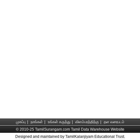
முகப்பு
|
நாங்கள்
|
உங்கள் கருத்து
|
விளம்பரத்திற்கு
|
தள வரைபடம்
© 2010-25 TamilSurangam.com Tamil Data Warehouse Website
Designed and maintained by TamilKalanjiyam Educational Trust.