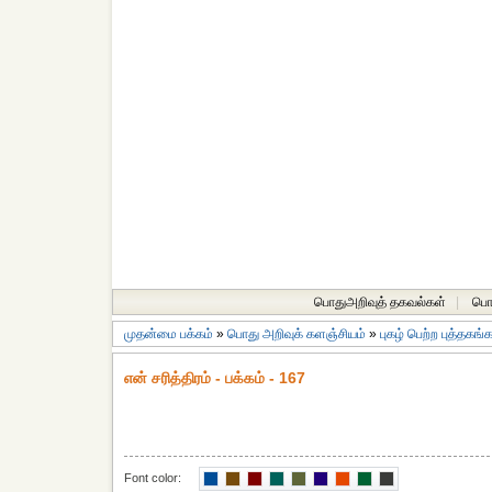
பொதுஅறிவுத் தகவல்கள்
|
பொத
முதன்மை பக்கம்
»
பொது அறிவுக் களஞ்சியம்
»
புகழ் பெற்ற புத்தகங்
என் சரித்திரம் - பக்கம் - 167
Font color: