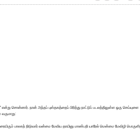
்” என்று சொன்னார். நான் அந்தப் புஸ்தகத்தைப் பிரித்து நாட்டுப் படலத்திலுள்ள ஒரு செய்யுளை
 வருமாறு:
 சுரையிரும் பாலகற் றிடுவார் வன்மை மேவிய தாயினு மாண்பறி யாரேல் மென்மை மேவிழி பொருளி