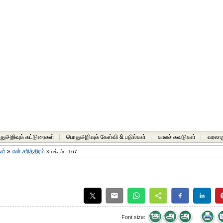
ுஅறிவுக் கட்டுரைகள்
|
பொதுஅறிவுக் கேள்வி & பதில்கள்
|
காலச் சுவடுகள்
|
வரலாற
கள்
»
என் சரித்திரம்
»
பக்கம் - 167
Font size: