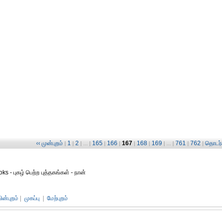
‹‹ முன்புறம்
1
2
165
166
167
168
169
761
762
தொடர்ச
|
|
| ... |
|
|
|
|
| ... |
|
|
ks - புகழ் பெற்ற புத்தகங்கள் - நான்
பின்புறம்
|
முகப்பு
|
மேற்புறம்