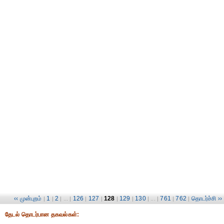
‹‹ முன்புறம்
1
2
126
127
128
129
130
761
762
தொடர்ச்சி ››
|
|
| ... |
|
|
|
|
| ... |
|
|
தேட‌ல் தொட‌ர்பான தகவ‌ல்க‌ள்: