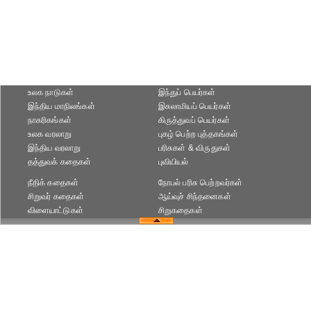
உலக நாடுகள்
இந்துப் பெயர்கள்
இந்திய மாநிலங்கள்
இசுலாமியப் பெயர்கள்
நாகரிகங்கள்
கிருத்துவப் பெயர்கள்
உலக வரலாறு
புகழ் பெற்ற புத்தகங்கள்
இந்திய வரலாறு
பரிசுகள் & விருதுகள்
தத்துவக் கதைகள்
புவியியல்
நீதிக் கதைகள்
நோபல் பரிசு‎ பெற்றவர்‎கள்
சிறுவர் கதைகள்
ஆய்வுச் சிந்தனைகள்
விளையாட்டுகள்
சிறுகதைகள்