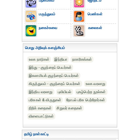
ஆன்மிகம்
ஜோதிடம்
மருத்துவம்
பெண்கள்
நகைச்சுவை
கலைகள்
பொது அறிவுக் களஞ்சியம்
உலக நாடுகள்
இந்தியா
நாகரிகங்கள்
இந்து - குழந்தைப் பெயர்கள்
இசுலாமியக் குழந்தைப் பெயர்கள்
கிருத்துவம் - குழந்தைப் பெயர்கள்
உலக வரலாறு
இந்திய வரலாறு
புவியியல்
புகழ்பெற்ற நூல்கள்
பரிசுகள் & விருதுகள்
நோபல் பரிசு‎ பெற்றோர்‎கள்
நீதிக் கதைகள்
சிறுவர் கதைகள்
விளையாட்டுகள்
தமிழ் நாள்காட்டி