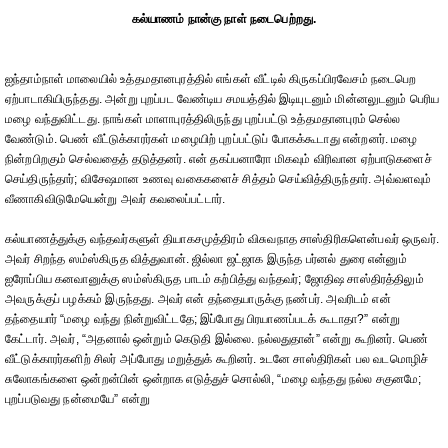
கல்யாணம் நான்கு நாள் நடைபெற்றது.
ஐந்தாம்நாள் மாலையில் உத்தமதானபுரத்தில் எங்கள் வீட்டில் கிருகப்பிரவேசம் நடைபெற
ஏற்பாடாகியிருந்தது. அன்று புறப்பட வேண்டிய சமயத்தில் இடியுடனும் மின்னலுடனும் பெரிய
மழை வந்துவிட்டது. நாங்கள் மாளாபுரத்திலிருந்து புறப்பட்டு உத்தமதானபுரம் செல்ல
வேண்டும். பெண் வீட்டுக்காரர்கள் மழையிற் புறப்பட்டுப் போகக்கூடாது என்றனர். மழை
நின்றபிறகும் செல்வதைத் தடுத்தனர். என் தகப்பனாரோ மிகவும் விரிவான ஏற்பாடுகளைச்
செய்திருந்தார்; விசேஷமான உணவு வகைகளைச் சித்தம் செய்வித்திருந்தார். அவ்வளவும்
வீணாகிவிடுமேயென்று அவர் கவலைப்பட்டார்.
கல்யாணத்துக்கு வந்தவர்களுள் தியாகசமுத்திரம் விசுவநாத சாஸ்திரிகளென்பவர் ஒருவர்.
அவர் சிறந்த ஸம்ஸ்கிருத வித்துவான். ஜில்லா ஜட்ஜாக இருந்த பர்னல் துரை என்னும்
ஐரோப்பிய கனவானுக்கு ஸம்ஸ்கிருத பாடம் கற்பித்து வந்தவர்; ஜோதிஷ சாஸ்திரத்திலும்
அவருக்குப் பழக்கம் இருந்தது. அவர் என் தந்தையாருக்கு நண்பர். அவரிடம் என்
தந்தையார் “மழை வந்து நின்றுவிட்டதே; இப்போது பிரயாணப்படக் கூடாதா?” என்று
கேட்டார். அவர், “அதனால் ஒன்றும் கெடுதி இல்லை. நல்லதுதான்” என்று கூறினர். பெண்
வீட்டுக்காரர்களிற் சிலர் அப்போது மறுத்துக் கூறினர். உடனே சாஸ்திரிகள் பல வடமொழிச்
சுலோகங்களை ஒன்றன்பின் ஒன்றாக எடுத்துச் சொல்லி, “மழை வந்தது நல்ல சகுனமே;
புறப்படுவது நன்மையே” என்று