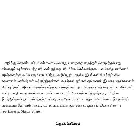
அறிந்து கொண்டனர். அவர் கலகலவென்று பணத்தை எடுத்துக் கொடுத்தபோது
எல்லாரும் ஆச்சரியமுற்றனர். என் தந்தையார் மிக்க செல்வாக்குடையவரென்ற எண்ணம்
அவர்களுக்கு அப்போது உண்டாயிற்று. அரியிலூர் முதலிய இடங்களிலிருந்தும் சில
வேளாளச் செல்வர்கள் வந்திருந்தார்கள். அவர்கள் தங்கள் தங்களால் இயன்ற உதவிகளைச்
செய்தார்கள். அவரவர்களுக்கு ஏற்றபடி உபசாரங்கள் நடைபெற்றன. எந்தையாரிடம் அவர்கள்
காட்டிய மரியாதையைக் கண்ட என் மாமனாரும் அவரைச் சார்ந்தவர்களும், ”நல்ல
இடத்தில்தான் நாம் சம்பந்தம் செய்திருக்கிறோம். பெரிய மனுஷர்களெல்லாம் இவருக்குப்
பழக்கமாக இருக்கிறார்கள். நம் மாப்பிள்ளைக்குக் குறைவு ஒன்றும் இல்லை” என்ற
தைரியத்தை அடைந்தார்கள்.
கிருகப் பிரவேசம்