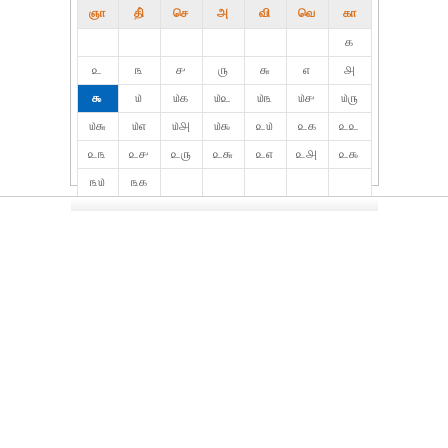
ஞா
தி்
செ
அ
வி
வெ
கா
௧
௨
௩
௪
௫
௬
௭
௮
௯
௰
௰௧
௰௨
௰௩
௰௪
௰௫
௰௬
௰௭
௰௮
௰௯
௨௰
௨௧
௨௨
௨௩
௨௪
௨௫
௨௬
௨௭
௨௮
௨௯
௩௰
௩௧