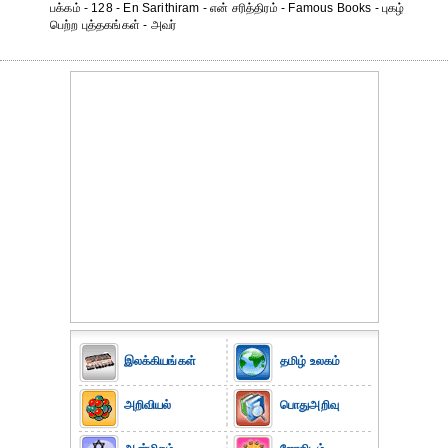
பக்கம் - 128 - En Sarithiram - என் சரித்திரம் - Famous Books - புகழ்
பெற்ற புத்தகங்கள் - அவர்
இலக்கியங்கள்
தமிழ் உலகம்
அறிவியல்
பொதுஅறிவு