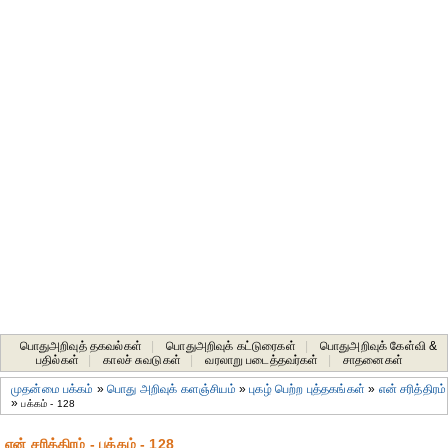
பொதுஅறிவுத் தகவல்கள்
|
பொதுஅறிவுக் கட்டுரைகள்
|
பொதுஅறிவுக் கேள்வி &
பதில்கள்
|
காலச் சுவடுகள்
|
வரலாறு படைத்தவர்கள்
|
சாதனைகள்‎
முதன்மை பக்கம்
»
பொது அறிவுக் களஞ்சியம்
»
புகழ் பெற்ற புத்தகங்கள்
»
என் சரித்திரம்
»
பக்கம் - 128
என் சரித்திரம் - பக்கம் - 128