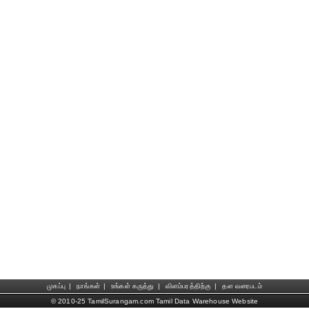
முகப்பு
|
நாங்கள்
|
உங்கள் கருத்து
|
விளம்பரத்திற்கு
|
தள வரைபடம்
© 2010-25 TamilSurangam.com Tamil Data Warehouse Website