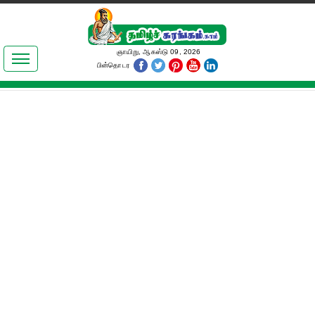
இலக்கியங்கள்
ஞாயிறு, ஆகஸ்டு 09, 2026
பின்தொடர
தமிழ் உலகம்
அறிவியல்
பொதுஅறிவு
ஆன்மிகம்
ஜோதிடம்
மருத்துவம்
பெண்கள் பகுதி
நகைச்சுவை
கலையுலகம்