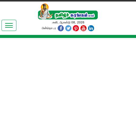
இலக்கியங்கள்
சனி, ஆகஸ்டு 08, 2026
பின்தொடர
தமிழ் உலகம்
அறிவியல்
பொதுஅறிவு
ஆன்மிகம்
ஜோதிடம்
மருத்துவம்
பெண்கள் பகுதி
நகைச்சுவை
கலையுலகம்