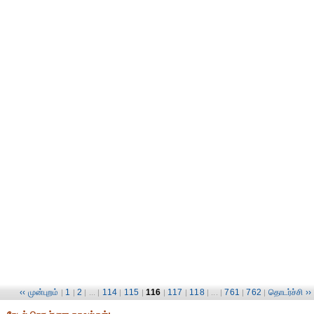
‹‹ முன்புறம்
1
2
114
115
116
117
118
761
762
தொடர்ச்சி ››
|
|
| ... |
|
|
|
|
| ... |
|
|