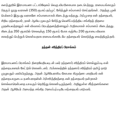
களத்தூரில் இராமாயண பட்டாபிஷேகம் வெகு விமரிசையாக நடைபெற்றது. ராமையங்காரும்
பிறரும் நூறு வராகன் (350) ரூபாய் தம்முட் சேர்த்துச் சம்மானம் செய்தார்கள். அதற்கு முன்
பெல்லாம் இருபது வராகனே சம்மானமாகக் கிடைத்து வந்தது. அம்முறை என் தந்தையார்,
சிறிய தந்தையார், நான் ஆகிய மூவரும் சேர்ந்து வெளிப்படுத்திய சங்கீதத் திறமை
முதலியவற்றாலும் என் விவாகப் பிரயத்தனத்தினாலும் அதிகமாகச் சம்மானம் கிடைத்தது.
கிடைத்த 350 ரூபாயில் செலவுக்கு 150 ரூபாய் போக எஞ்சிய 200 ரூபாயை விவாக
காலத்துப் பெற்றுக் கொள்வதாக ராமையங்காரிடமே தந்தையார் கொடுத்து வைத்திருந்தார்.
நந்தன் சரித்திரப் பிரசங்கம்
இராமாயணப் பிரசங்கம் நிறைவேறியவுடன் பலர் நந்தனார் சரித்திரம் சொல்லும்படி என்
தந்தையாரைக் கேட்டுக் கொண்டனர். அக்காலத்தில் நந்தனார் சரித்திரம் தமிழ் நாடு
முழுவதும் பரவியிருந்தது. அதன் ஆசிரியராகிய கோபால கிருஷ்ண பாரதியார் என்
தந்தையாருடைய நண்பராதலின் அச்சரித்திரத்தை என் தந்தையார் நன்றாகச்
சொல்வாரென்பதை யாவரும் தெரிந்து கொண்டிருந்தனர். அதிலுள்ள கீர்த்தனங்களை
அதன் ஆசிரியர் அமைத்த சங்கீத அமைப்புப்படியே எந்தையார் பாடுவார்.