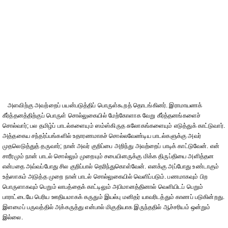
அளவிற்கு அவற்றைப் பயன்படுத்திப் பொருள்கூறத் தொடங்கினர். இராமாயணக்
கீர்த்தனத்திற்குப் பொருள் சொல்லுகையில் மேற்கோளாக வேறு கீர்த்தனங்களைச்
சொல்வார்; பல தமிழ்ப் பாடல்களையும் ஸம்ஸ்கிருத சுலோகங்களையும் எடுத்துக் காட்டுவார்.
அத்தகைய சந்தர்ப்பங்களில் உதாரணமாகச் சொல்லவேண்டிய பாடல்களுக்கு அவர்
முதலெடுத்துத் தருவார்; நான் அவர் குறிப்பை அறிந்து அவற்றைப் பாடிக் காட்டுவேன். என்
சாரீரமும் நான் பாடல் சொல்லும் முறையும் சபையினருக்கு மிக்க திருப்தியை அளித்தன
என்பதை அவ்வப்போது சில குறிப்பால் தெரிந்துகொள்வேன். எனக்கு அப்போது உண்டாகும்
உத்ஸாகம் அடுத்த முறை நான் பாடல் சொல்லுகையில் வெளிப்படும். பணமாகவும் பிற
பொருளாகவும் பெறும் லாபத்தைக் காட்டிலும் அபிமானத்தினால் வெளியிடப் பெறும்
பாராட்டையே பெரிய ஊதியமாகக் கருதும் இயல்பு மனிதர் யாவரிடத்தும் காணப் படுகின்றது.
இளமைப் பருவத்தில் அக்கருத்து என்பால் மிகுதியாக இருந்ததில் ஆச்சரியம் ஒன்றும்
இல்லை.