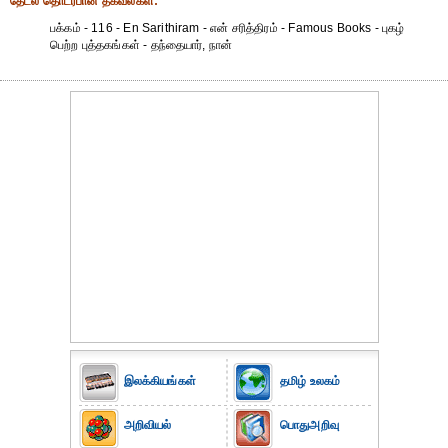
தேட‌ல் தொட‌ர்பான தகவ‌ல்க‌ள்:
பக்கம் - 116 - En Sarithiram - என் சரித்திரம் - Famous Books - புகழ்
பெற்ற புத்தகங்கள் - தந்தையார், நான்
இலக்கியங்கள்
தமிழ் உலகம்
அறிவியல்
பொதுஅறிவு