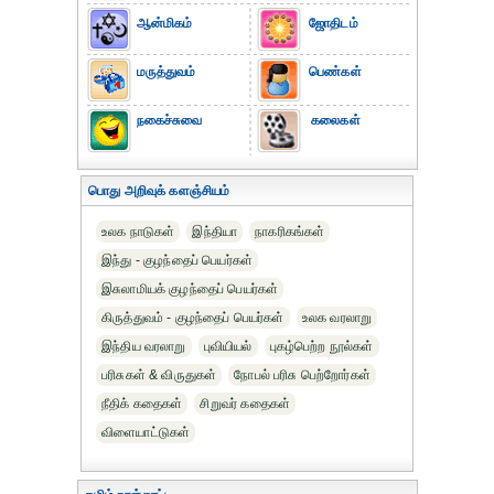
ஆன்மிகம்
ஜோதிடம்
மருத்துவம்
பெண்கள்
நகைச்சுவை
கலைகள்
பொது அறிவுக் களஞ்சியம்
உலக நாடுகள்
இந்தியா
நாகரிகங்கள்
இந்து - குழந்தைப் பெயர்கள்
இசுலாமியக் குழந்தைப் பெயர்கள்
கிருத்துவம் - குழந்தைப் பெயர்கள்
உலக வரலாறு
இந்திய வரலாறு
புவியியல்
புகழ்பெற்ற நூல்கள்
பரிசுகள் & விருதுகள்
நோபல் பரிசு‎ பெற்றோர்‎கள்
நீதிக் கதைகள்
சிறுவர் கதைகள்
விளையாட்டுகள்