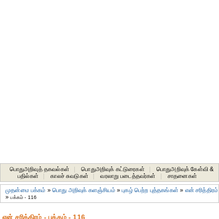
பொதுஅறிவுத் தகவல்கள்
|
பொதுஅறிவுக் கட்டுரைகள்
|
பொதுஅறிவுக் கேள்வி &
பதில்கள்
|
காலச் சுவடுகள்
|
வரலாறு படைத்தவர்கள்
|
சாதனைகள்‎
முதன்மை பக்கம்
»
பொது அறிவுக் களஞ்சியம்
»
புகழ் பெற்ற புத்தகங்கள்
»
என் சரித்திரம்
»
பக்கம் - 116
என் சரித்திரம் - பக்கம் - 116