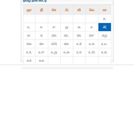
தமிழ் நாள்காட்டி
ஞா
தி்
செ
அ
வி
வெ
கா
௧
௨
௩
௪
௫
௬
௭
௮
௯
௰
௰௧
௰௨
௰௩
௰௪
௰௫
௰௬
௰௭
௰௮
௰௯
௨௰
௨௧
௨௨
௨௩
௨௪
௨௫
௨௬
௨௭
௨௮
௨௯
௩௰
௩௧