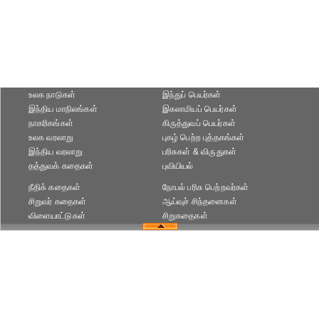
உலக நாடுகள்
இந்துப் பெயர்கள்
இந்திய மாநிலங்கள்
இசுலாமியப் பெயர்கள்
நாகரிகங்கள்
கிருத்துவப் பெயர்கள்
உலக வரலாறு
புகழ் பெற்ற புத்தகங்கள்
இந்திய வரலாறு
பரிசுகள் & விருதுகள்
தத்துவக் கதைகள்
புவியியல்
நீதிக் கதைகள்
நோபல் பரிசு‎ பெற்றவர்‎கள்
சிறுவர் கதைகள்
ஆய்வுச் சிந்தனைகள்
விளையாட்டுகள்
சிறுகதைகள்