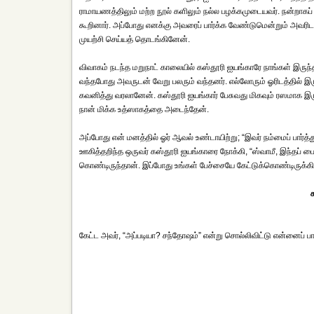
ராமாயணத்திலும் மற்ற நூல் களிலும் நல்ல பழக்கமுடையவர். நன்றாகப் பி
கூறினார். அப்போது எனக்கு அவரைப் பார்க்க வேண்டுமென்றும் அவரி
முயற்சி செய்யத் தொடங்கினேன்.
விவாகம் நடந்த மறுநாட் காலையில் கஸ்தூரி ஐயங்காரே நாங்கள் இருந்த 
வந்தபோது அவருடன் வேறு பலரும் வந்தனர். எல்லோரும் ஓரிடத்தில் 
கவனித்து வரலானேன். கஸ்தூரி ஐயங்கார் பேசுவது மிகவும் ரஸமாக இர
நான் மிக்க உத்ஸாகத்தை அடைந்தேன்.
அப்போது என் மனத்தில் ஓர் ஆவல் உண்டாயிற்று; “இவர் நம்மைப் பார்த
ஊகித்தறிந்த ஒருவர் கஸ்தூரி ஐயங்காரை நோக்கி, “ஸ்வாமீ, இந்தப் பைய
கொண்டிருந்தான். இப்போது உங்கள் பேச்சையே கேட்டுக்கொண்டிருக்கிற
க
கேட்ட அவர், “அப்படியா? சந்தோஷம்” என்று சொல்லிவிட்டு என்னைப் பார்த்