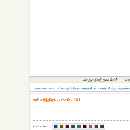
பொதுஅறிவுத் தகவல்கள்
|
பொத
முதன்மை பக்கம்
»
பொது அறிவுக் களஞ்சியம்
»
புகழ் பெற்ற புத்தகங்
என் சரித்திரம் - பக்கம் - 101
Font color: