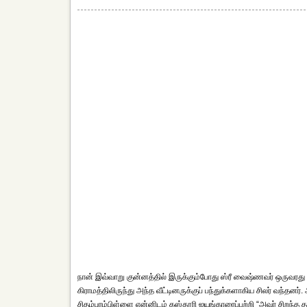
நான் இவ்வாறு குன்னத்தில் இருக்கும்போது ஸ்ரீ வைஷ்ணவர் ஒருவரது வ
கிராமத்திலிருந்து அந்த வீட்டினருக்குப் பந்துக்களாகிய சிலர் வந்தன
சிதம்பரம்பிள்ளை என்னிடம் கஸ்தூரி ஐயங்காரைப்பற்றி “அவர் சிறந்த 