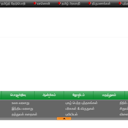
தமிழ்த் தேடுபொறி
வானொலி
தமிழ் அகராதி்
திருமணங்கள்
புத்
பொதுஅறிவு
ஆன்மிகம்
ஜோதிடம்
மருத்துவம்
உலக வரலாறு
புகழ் பெற்ற புத்தகங்கள்
நீதிக
இந்திய வரலாறு
பரிசுகள் & விருதுகள்
சிறுவ
தத்துவக் கதைகள்
புவியியல்
விளை