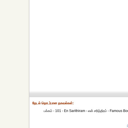
தேட‌ல் தொட‌ர்பான தகவ‌ல்க‌ள்:
பக்கம் - 101 - En Sarithiram - என் சரித்திரம் - Famous Book