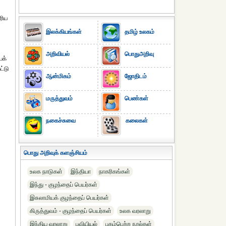
ரிய
இலக்கியங்கள்
தமிழ் உலகம்
அறிவியல்
பொதுஅறிவு
ைக்
ட்டு
ஆன்மிகம்
ஜோதிடம்
மருத்துவம்
பெண்கள்
நகைச்சுவை
கலைகள்
பொது அறிவுக் களஞ்சியம்
உலக நாடுகள்
இந்தியா
நாகரிகங்கள்
இந்து - குழந்தைப் பெயர்கள்
இசுலாமியக் குழந்தைப் பெயர்கள்
கிருத்துவம் - குழந்தைப் பெயர்கள்
உலக வரலாறு
இந்திய வரலாறு
புவியியல்
புகழ்பெற்ற நூல்கள்