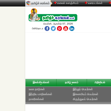
தமிழ்ச் சுரங்கம்
கலைக் களஞ்சியம்
வரைபடங்கள்
வெள்ளி, ஆகஸ்டு 07, 2026
பின்தொடர
இலக்கியங்கள்
தமிழ் உலகம்
அறிவியல்
உலக நாடுகள்
இந்துப் பெயர்கள்
இந்திய மாநிலங்கள்
இசுலாமியப் பெயர்கள்
நாகரிகங்கள்
கிருத்துவப் பெயர்கள்