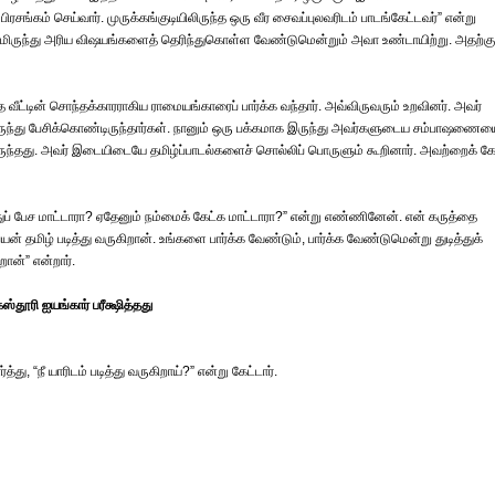
ரசங்கம் செய்வார். முருக்கங்குடியிலிருந்த ஒரு வீர சைவப்புலவரிடம் பாடங்கேட்டவர்” என்று
டமிருந்து அரிய விஷயங்களைத் தெரிந்துகொள்ள வேண்டுமென்றும் அவா உண்டாயிற்று. அதற்கு
வீட்டின் சொந்தக்காரராகிய ராமையங்காரைப் பார்க்க வந்தார். அவ்விருவரும் உறவினர். அவர்
இருந்து பேசிக்கொண்டிருந்தார்கள். நானும் ஒரு பக்கமாக இருந்து அவர்களுடைய சம்பாஷணைய
ுந்தது. அவர் இடையிடையே தமிழ்ப்பாடல்களைச் சொல்லிப் பொருளும் கூறினார். அவற்றைக் கே
்துப் பேச மாட்டாரா? ஏதேனும் நம்மைக் கேட்க மாட்டாரா?” என்று எண்ணினேன். என் கருத்தை
ன் தமிழ் படித்து வருகிறான். உங்களை பார்க்க வேண்டும், பார்க்க வேண்டுமென்று துடித்துக்
ான்” என்றார்.
ஸ்தூரி ஐயங்கார் பரீக்ஷித்தது
து, “நீ யாரிடம் படித்து வருகிறாய்?” என்று கேட்டார்.