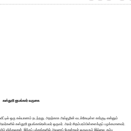
கஸ்தூரி ஐயங்கார் வருகை
ீட்டில் ஒரு கல்யாணம் நடந்தது. அதற்காக அவ்வூரின் வடக்கேயுள்ள கார்குடி என்னும்
ர். அவர்களில் கஸ்தூரி ஐயங்காரென்பவர் ஒருவர். அவர் சிதம்பரம்பிள்ளைக்குப் பழக்கமானவர்.
தமிழ் வித்துவான். இந்தப் பக்கங்களில் அவரைப் போன்றவர் ஒருவரும் இல்லை. கம்ப