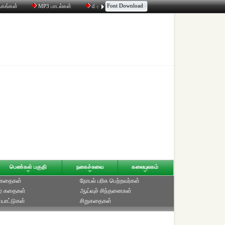
Font Download
தகங்கள்
MP3 பாடல்கள்
மின்னஞ்சல்
திரட்டி
உரையாடல்
பெண்கள் பகுதி
நகைச்சுவை
கலையுலகம்
் கதைகள்
நோபல் பரிசு‎ பெற்றவர்‎கள்
ர் கதைகள்
ஆய்வுச் சிந்தனைகள்
யாட்டுகள்
சிறுகதைகள்