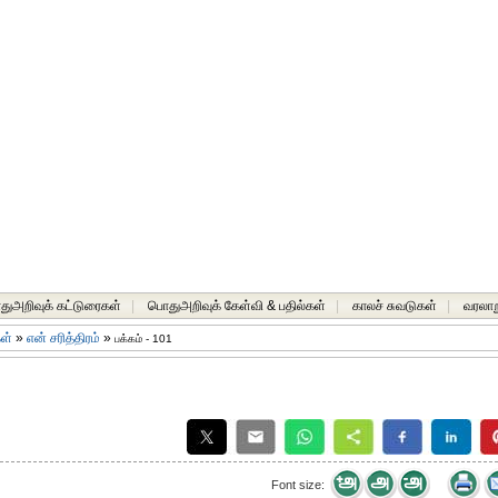
ுஅறிவுக் கட்டுரைகள்
|
பொதுஅறிவுக் கேள்வி & பதில்கள்
|
காலச் சுவடுகள்
|
வரலாற
கள்
»
என் சரித்திரம்
»
பக்கம் - 101
Font size: