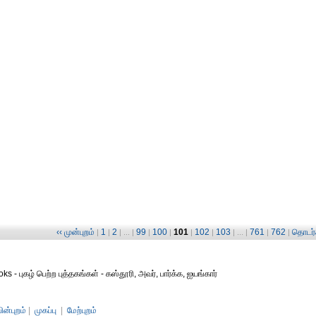
‹‹ முன்புறம்
1
2
99
100
101
102
103
761
762
தொடர்ச
|
|
| ... |
|
|
|
|
| ... |
|
|
s - புகழ் பெற்ற புத்தகங்கள் - கஸ்தூரி, அவர், பார்க்க, ஐயங்கார்
பின்புறம்
|
முகப்பு
|
மேற்புறம்