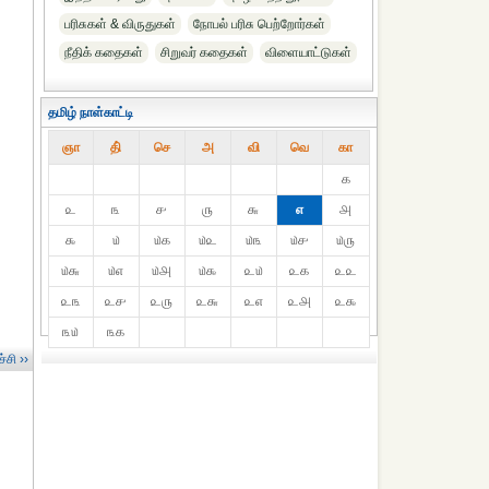
பரிசுகள் & விருதுகள்
நோபல் பரிசு‎ பெற்றோர்‎கள்
நீதிக் கதைகள்
சிறுவர் கதைகள்
விளையாட்டுகள்
தமிழ் நாள்காட்டி
ஞா
தி்
செ
அ
வி
வெ
கா
௧
௨
௩
௪
௫
௬
௭
௮
௯
௰
௰௧
௰௨
௰௩
௰௪
௰௫
௰௬
௰௭
௰௮
௰௯
௨௰
௨௧
௨௨
௨௩
௨௪
௨௫
௨௬
௨௭
௨௮
௨௯
௩௰
௩௧
்சி ››