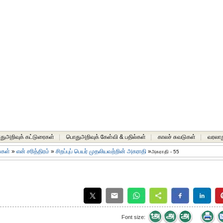
ுஅறிவுக் கட்டுரைகள்
|
பொதுஅறிவுக் கேள்வி & பதில்கள்
|
காலச் சுவடுகள்
|
வரலாற
ங்கள்
»
என் சரித்திரம்
»
சிறப்புப் பெயர் முதலியவற்றின் அகராதி
»
அகராதி - 55
Font size: