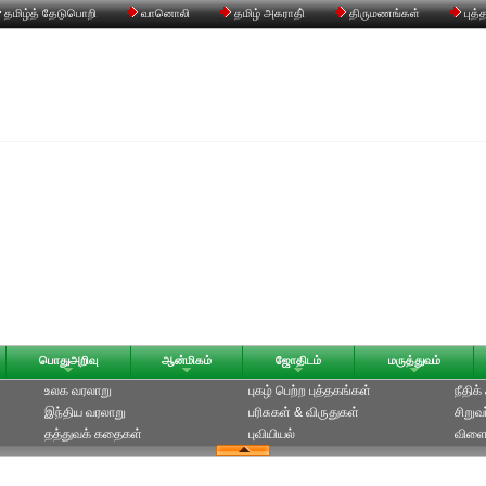
தமிழ்த் தேடுபொறி
வானொலி
தமிழ் அகராதி்
திருமணங்கள்
புத்
பொதுஅறிவு
ஆன்மிகம்
ஜோதிடம்
மருத்துவம்
உலக வரலாறு
புகழ் பெற்ற புத்தகங்கள்
நீதிக
இந்திய வரலாறு
பரிசுகள் & விருதுகள்
சிறுவ
தத்துவக் கதைகள்
புவியியல்
விளை