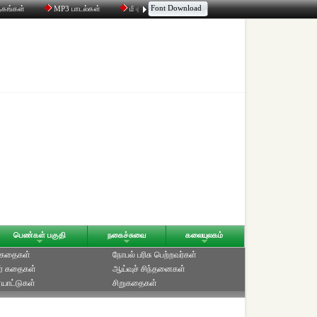
Font Download
தகங்கள்
MP3 பாடல்கள்
மின்னஞ்சல்
திரட்டி
உரையாடல்
பெண்கள் பகுதி
நகைச்சுவை
கலையுலகம்
் கதைகள்
நோபல் பரிசு‎ பெற்றவர்‎கள்
ர் கதைகள்
ஆய்வுச் சிந்தனைகள்
யாட்டுகள்
சிறுகதைகள்