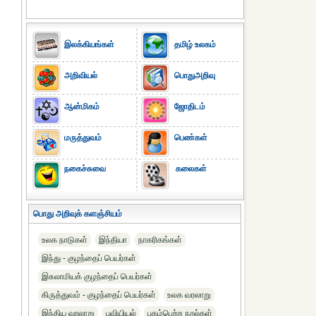
இலக்கியங்கள்
தமிழ் உலகம்
அறிவியல்
பொதுஅறிவு
ஆன்மிகம்
ஜோதிடம்
மருத்துவம்
பெண்கள்
நகைச்சுவை
கலைகள்
பொது அறிவுக் களஞ்சியம்
உலக நாடுகள்
இந்தியா
நாகரிகங்கள்
இந்து - குழந்தைப் பெயர்கள்
இசுலாமியக் குழந்தைப் பெயர்கள்
கிருத்துவம் - குழந்தைப் பெயர்கள்
உலக வரலாறு
இந்திய வரலாறு
புவியியல்
புகழ்பெற்ற நூல்கள்