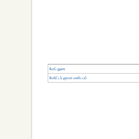
போப் துரை
போர்ட்டர் ஞாபக மண்டபம்