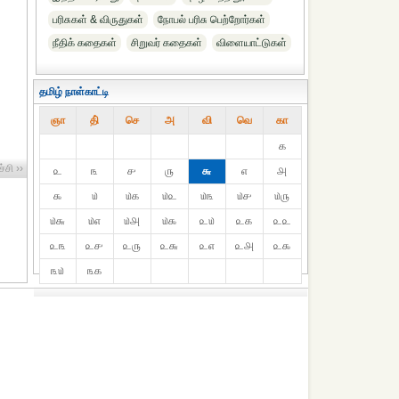
பரிசுகள் & விருதுகள்
நோபல் பரிசு‎ பெற்றோர்‎கள்
நீதிக் கதைகள்
சிறுவர் கதைகள்
விளையாட்டுகள்
தமிழ் நாள்காட்டி
ஞா
தி்
செ
அ
வி
வெ
கா
௧
்சி ››
௨
௩
௪
௫
௬
௭
௮
௯
௰
௰௧
௰௨
௰௩
௰௪
௰௫
௰௬
௰௭
௰௮
௰௯
௨௰
௨௧
௨௨
௨௩
௨௪
௨௫
௨௬
௨௭
௨௮
௨௯
௩௰
௩௧