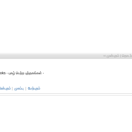
‹‹ முன்புறம்
தொடர்ச
|
ks - புகழ் பெற்ற புத்தகங்கள் -
பின்புறம்
|
முகப்பு
|
மேற்புறம்