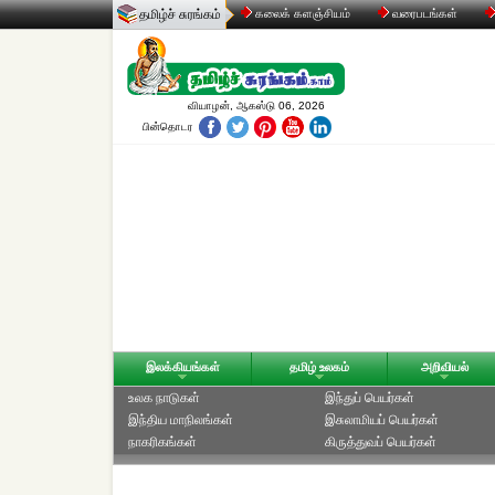
தமிழ்ச் சுரங்கம்
கலைக் களஞ்சியம்
வரைபடங்கள்
வியாழன், ஆகஸ்டு 06, 2026
பின்தொடர
இலக்கியங்கள்
தமிழ் உலகம்
அறிவியல்
உலக நாடுகள்
இந்துப் பெயர்கள்
இந்திய மாநிலங்கள்
இசுலாமியப் பெயர்கள்
நாகரிகங்கள்
கிருத்துவப் பெயர்கள்