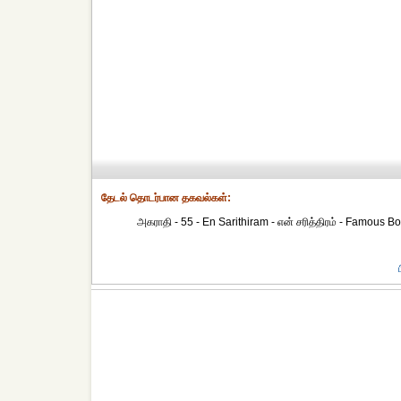
தேட‌ல் தொட‌ர்பான தகவ‌ல்க‌ள்:
அகராதி - 55 - En Sarithiram - என் சரித்திரம் - Famous Boo