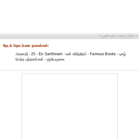
‹‹ முன்புறம்
தொடர்ச்சி ››
|
தேட‌ல் தொட‌ர்பான தகவ‌ல்க‌ள்:
அகராதி - 25 - En Sarithiram - என் சரித்திரம் - Famous Books - புகழ்
பெற்ற புத்தகங்கள் - சூரியமூலை