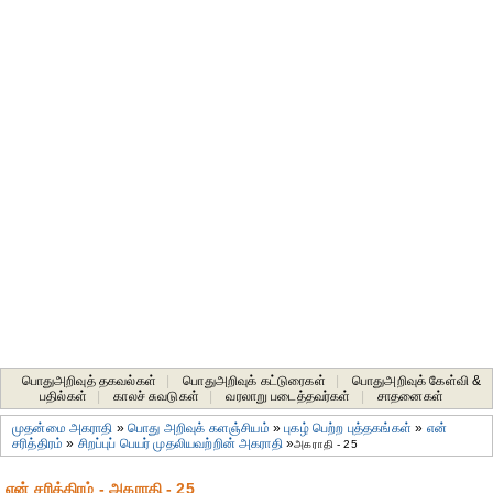
பொதுஅறிவுத் தகவல்கள்
|
பொதுஅறிவுக் கட்டுரைகள்
|
பொதுஅறிவுக் கேள்வி &
பதில்கள்
|
காலச் சுவடுகள்
|
வரலாறு படைத்தவர்கள்
|
சாதனைகள்‎
முதன்மை அகராதி
»
பொது அறிவுக் களஞ்சியம்
»
புகழ் பெற்ற புத்தகங்கள்
»
என்
சரித்திரம்
»
சிறப்புப் பெயர் முதலியவற்றின் அகராதி
»
அகராதி - 25
என் சரித்திரம் - அகராதி - 25