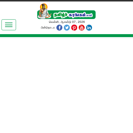
இலக்கியங்கள்
வெள்ளி, ஆகஸ்டு 07, 2026
பின்தொடர
தமிழ் உலகம்
அறிவியல்
பொதுஅறிவு
ஆன்மிகம்
ஜோதிடம்
மருத்துவம்
பெண்கள் பகுதி
நகைச்சுவை
கலையுலகம்