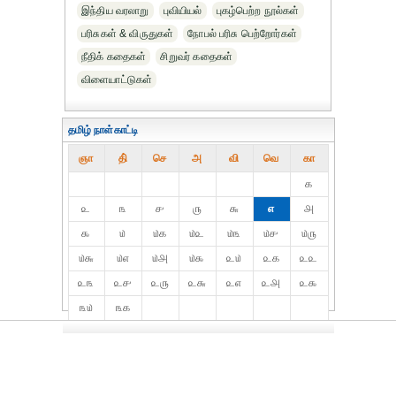
இந்திய வரலாறு
புவியியல்
புகழ்பெற்ற நூல்கள்
பரிசுகள் & விருதுகள்
நோபல் பரிசு‎ பெற்றோர்‎கள்
நீதிக் கதைகள்
சிறுவர் கதைகள்
விளையாட்டுகள்
தமிழ் நாள்காட்டி
ஞா
தி்
செ
அ
வி
வெ
கா
௧
௨
௩
௪
௫
௬
௭
௮
௯
௰
௰௧
௰௨
௰௩
௰௪
௰௫
௰௬
௰௭
௰௮
௰௯
௨௰
௨௧
௨௨
௨௩
௨௪
௨௫
௨௬
௨௭
௨௮
௨௯
௩௰
௩௧