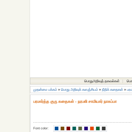
பொதுஅறிவுத் தகவல்கள்
|
பொத
முதன்மை பக்கம்
»
பொது அறிவுக் களஞ்சியம்
»
நீதிக் கதைகள்
»
பரம
பரமார்த்த குரு கதைகள் - நரபலி சாமியார் நாகப்பா
Font color: