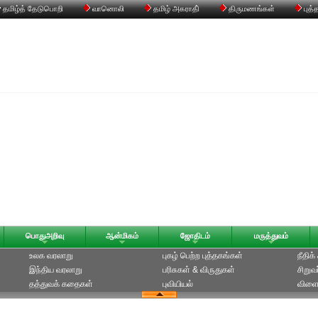
தமிழ்த் தேடுபொறி
வானொலி
தமிழ் அகராதி்
திருமணங்கள்
புத்
பொதுஅறிவு
ஆன்மிகம்
ஜோதிடம்
மருத்துவம்
உலக வரலாறு
புகழ் பெற்ற புத்தகங்கள்
நீதிக
இந்திய வரலாறு
பரிசுகள் & விருதுகள்
சிறுவ
தத்துவக் கதைகள்
புவியியல்
விளை