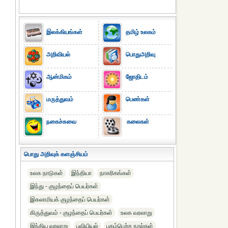
இலக்கியங்கள்
தமிழ் உலகம்
அறிவியல்
பொதுஅறிவு
ஆன்மிகம்
ஜோதிடம்
மருத்துவம்
பெண்கள்
நகைச்சுவை
கலைகள்
பொது அறிவுக் களஞ்சியம்
உலக நாடுகள்
இந்தியா
நாகரிகங்கள்
இந்து - குழந்தைப் பெயர்கள்
இசுலாமியக் குழந்தைப் பெயர்கள்
கிருத்துவம் - குழந்தைப் பெயர்கள்
உலக வரலாறு
இந்திய வரலாறு
புவியியல்
புகழ்பெற்ற நூல்கள்