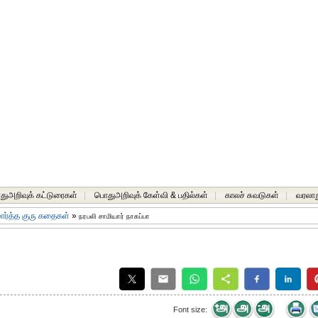
ுஅறிவுக் கட்டுரைகள்
|
பொதுஅறிவுக் கேள்வி & பதில்கள்
|
காலச் சுவடுகள்
|
வரலாற
ார்த்த குரு கதைகள்
»
நரபலி சாமியார் நாகப்பா
Font size: