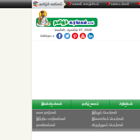
தமிழ்ச் சுரங்கம்
கலைக் களஞ்சியம்
வரைபடங்கள்
வெள்ளி, ஆகஸ்டு 07, 2026
பின்தொடர
இலக்கியங்கள்
தமிழ் உலகம்
அறிவியல்
உலக நாடுகள்
இந்துப் பெயர்கள்
இந்திய மாநிலங்கள்
இசுலாமியப் பெயர்கள்
நாகரிகங்கள்
கிருத்துவப் பெயர்கள்