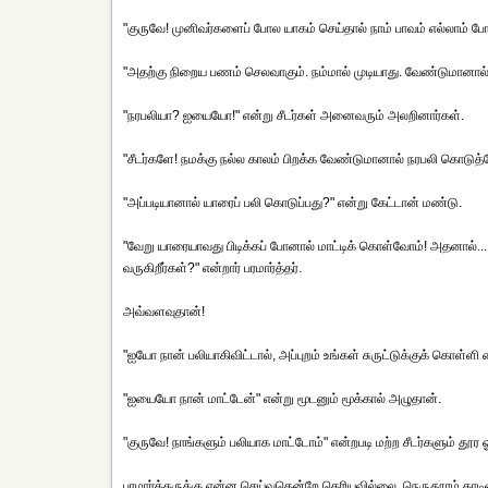
"குருவே! முனிவர்களைப் போல யாகம் செய்தால் நாம் பாவம் எல்லாம் போய
"அதற்கு நிறைய பணம் செலவாகும். நம்மால் முடியாது. வேண்டுமானால், 
"நரபலியா? ஐயையோ!" என்று சீடர்கள் அனைவரும் அலறினார்கள்.
"சீடர்களே! நமக்கு நல்ல காலம் பிறக்க வேண்டுமானால் நரபலி கொடுத்த
"அப்படியானால் யாரைப் பலி கொடுப்பது?" என்று கேட்டான் மண்டு.
"வேறு யாரையாவது பிடிக்கப் போனால் மாட்டிக் கொள்வோம்! அதனால்.....
வருகிறீர்கள்?" என்றார் பரமார்த்தர்.
அவ்வளவுதான்!
"ஐயோ நான் பலியாகிவிட்டால், அப்புறம் உங்கள் சுருட்டுக்குக் கொள்ளி 
"ஐயையோ நான் மாட்டேன்" என்று மூடனும் மூக்கால் அழுதான்.
"குருவே! நாங்களும் பலியாக மாட்டோம்" என்றபடி மற்ற சீடர்களும் தூர ஓட
பரமார்த்தருக்கு என்ன செய்வதென்றே தெரியவில்லை. நெருதூரம் தா