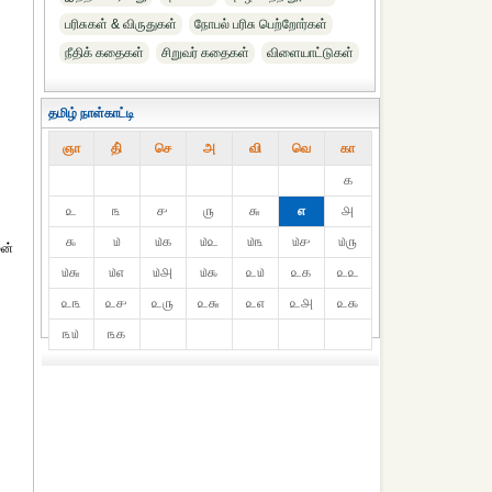
பரிசுகள் & விருதுகள்
நோபல் பரிசு‎ பெற்றோர்‎கள்
நீதிக் கதைகள்
சிறுவர் கதைகள்
விளையாட்டுகள்
தமிழ் நாள்காட்டி
ஞா
தி்
செ
அ
வி
வெ
கா
௧
௨
௩
௪
௫
௬
௭
௮
௯
௰
௰௧
௰௨
௰௩
௰௪
௰௫
ுன்
௰௬
௰௭
௰௮
௰௯
௨௰
௨௧
௨௨
௨௩
௨௪
௨௫
௨௬
௨௭
௨௮
௨௯
௩௰
௩௧