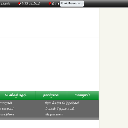
Font Download
தகங்கள்
MP3 பாடல்கள்
மின்னஞ்சல்
திரட்டி
உரையாடல்
பெண்கள் பகுதி
நகைச்சுவை
கலையுலகம்
் கதைகள்
நோபல் பரிசு‎ பெற்றவர்‎கள்
ர் கதைகள்
ஆய்வுச் சிந்தனைகள்
யாட்டுகள்
சிறுகதைகள்