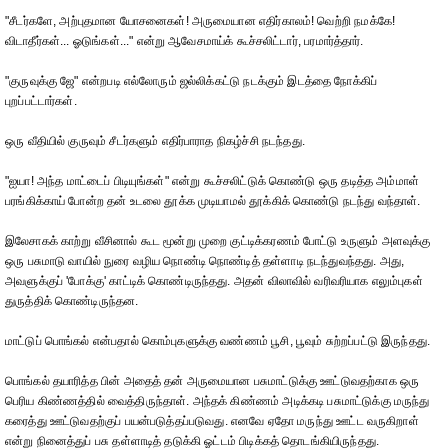
"சீடர்களே, அற்புதமான யோசனைகள்! அருமையான எதிர்காலம்! வெற்றி நமக்கே!
விடாதீர்கள்... ஓடுங்கள்..." என்று ஆவேசமாய்க் கூச்சலிட்டார், பரமார்த்தார்.
"குருவுக்கு ஜே" என்றபடி எல்லோரும் ஜல்லிக்கட்டு நடக்கும் இடத்தை நோக்கிப்
புறப்பட்டார்கள்.
ஒரு வீதியில் குருவும் சீடர்களும் எதிர்பாராத நிகழ்ச்சி நடந்தது.
"ஐயா! அந்த மாட்டைப் பிடியுங்கள்" என்று கூச்சலிட்டுக் கொண்டு ஒரு தடித்த அம்மாள்
பரங்கிக்காய் போன்ற தன் உடலை தூக்க முடியாமல் தூக்கிக் கொண்டு நடந்து வந்தாள்.
இலேசாகக் காற்று வீசினால் கூட மூன்று முறை குட்டிக்கரணம் போட்டு உருளும் அளவுக்கு
ஒரு பசுமாடு வாயில் நுரை வழிய நொண்டி நொண்டித் தள்ளாடி நடந்துவந்தது. அது,
அவளுக்குப் 'போக்கு' காட்டிக் கொண்டிருந்தது. அதன் விலாவில் வரிவரியாக எலும்புகள்
துருத்திக் கொண்டிருந்தன.
மாட்டுப் பொங்கல் என்பதால் கொம்புகளுக்கு வண்ணம் பூசி, பூவும் சுற்றப்பட்டு இருந்தது.
பொங்கல் தயாரித்த பின் அதைத் தன் அருமையான பசுமாட்டுக்கு ஊட்டுவதற்காக ஒரு
பெரிய கிண்ணத்தில் வைத்திருந்தாள். அந்தக் கிண்ணம் அடிக்கடி பசுமாட்டுக்கு மருந்து
கரைத்து ஊட்டுவதற்குப் பயன்படுத்தப்படுவது. எனவே ஏதோ மருந்து ஊட்ட வருகிறாள்
என்று நினைத்துப் பசு தள்ளாடித் தடுக்கி ஓட்டம் பிடிக்கத் தொடங்கியிருந்தது.