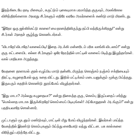
இதற்கிடையே தாடி மீசையும், சுருட்டும் புகையுமாக பரமார்த்த குருவும், அலங்கோல
விசித்திரங்களாக அவரது சீடர்களும் எதிரே வரவே அவர்களைக் கண்டு மாடு மிரண்டது.
"இதோ ஒரு ஜல்லிக்கட்டு காளை! மைதானத்திலிருந்து தப்பி வந்திருக்கிறது!" என்று
சீடர்கள் அதைச் சூழ்ந்து கொண்டார்கள்.
"விடாதே! விடாதே! வாலைப்பிடி! இதை அடக்கி மன்னரிடம் பரிசு வாங்கி விடலாம்!" என்று
குரு கட்டளையிட எல்லா சீடர்களும் ஒரே நேரத்தில் மாட்டின் வாலைப் பிடித்து இழுத்தார்கள்.
வால் பாதியாக அறுந்தது.
வேதனை தாளாமல் குரல் எழுப்பிய மாடு தன்னிடமிருந்த கொஞ்சம் நஞ்சம் சக்தியையும்
திரட்டி, கழுதைபோல் ஒரு உதை விட்டது. இதில் மட்டிக்கம் மடையனுக்கும் மூக்கு பிய்ந்தது.
இருவரும் கதறிக் கொண்டு தூரப்போய் விழுந்தார்கள்.
"இது மாடா? அல்லது கழுதையா?" என்று திகைத்த குரு, கொம்பு இருப்பதைப் பார்த்து
"பொல்லாத மாடாக இருக்கிறதே! கொம்மைப் பிடியுங்கள்! அப்போதுதான் அடங்கும்!" என்று
பதறியவாறே சொன்னார்.
முட்டாளும் மூடனும் மண்டுவும், மாட்டின் மீது போய் விழுந்தார்கள். இவர்கள் பாய்ந்த
வேகத்தில் இரண்டு கொம்புகளும் பிய்ந்து கையோடு வந்து விட்டன. பசு கால்களை
விரித்துப் படுத்தே விட்டது.