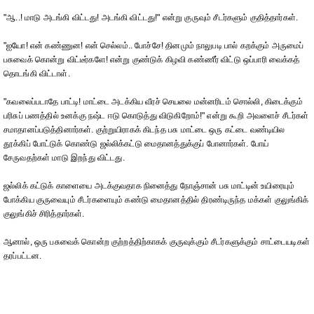
"ஆ..! மாடு அடங்கி விட்டது! அடங்கி விட்டது!" என்று குருவும் சீடர்களும் குதித்தார்கள்.
"ஐயோ! என் கண்ணுன! என் செல்லம்.. போச்சே! தினமும் நாலுபடி பால் கறக்கும் அருமைப்
பசுவைக் கொன்று விட்டீர்களே! என்று குண்டுக் கிழவி கண்ணீர் விட்டு ஒப்பாரி வைக்கத்
தொடங்கி விட்டாள்.
"கவலைப்படாதே பாட்டி! மாட்டை அடக்கிய வீரச் செயலை மன்னரிடம் சொல்லி, கிடைக்கும்
பரிசுப் பணத்தில் உனக்கு நஷ்ட ஈடு கொடுத்து விடுகிறோம்!" என்று கூறி அவளைச் சீடர்கள்
சமாதானப்படுத்தினார்கள். குற்றுயிராகக் கிடந்த பசு மாட்டை ஒரு கட்டை வண்டியில
தூக்கிப் போட்டுக் கொண்டு ஜல்லிக்கட்டு மைதானத்துக்குப் போனார்கள். போய்
சேருவதற்கள் மாடு இறந்து விட்டது.
ஜல்லிக் கட்டுக் காளையை அடக்குவதாக நினைத்து நோஞ்சான் பசு மாட்டின் உயிரையும்
போக்கிய குருவையும் சீடர்களையும் கண்டு மைதானத்தில் திரண்டிருந்த மக்கள் குலுங்கிக்
குலுங்கிச் சிரித்தார்கள்.
ஆனால், ஒரு பசுவைக் கொன்ற குற்றத்திற்காகக் குருவுக்கும் சீடர்களுக்கும் சாட்டையடிகள்
தரப்பட்டன.