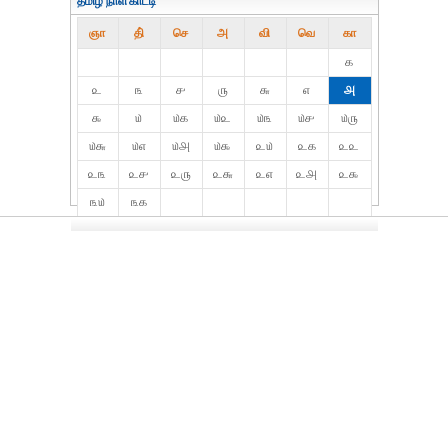
தமிழ் நாள்காட்டி
ஞா
தி்
செ
அ
வி
வெ
கா
௧
௨
௩
௪
௫
௬
௭
௮
௯
௰
௰௧
௰௨
௰௩
௰௪
௰௫
௰௬
௰௭
௰௮
௰௯
௨௰
௨௧
௨௨
௨௩
௨௪
௨௫
௨௬
௨௭
௨௮
௨௯
௩௰
௩௧