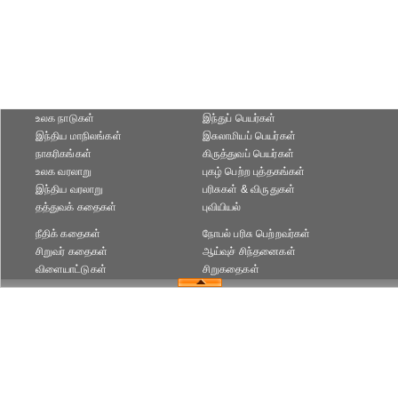
உலக நாடுகள்
இந்துப் பெயர்கள்
இந்திய மாநிலங்கள்
இசுலாமியப் பெயர்கள்
நாகரிகங்கள்
கிருத்துவப் பெயர்கள்
உலக வரலாறு
புகழ் பெற்ற புத்தகங்கள்
இந்திய வரலாறு
பரிசுகள் & விருதுகள்
தத்துவக் கதைகள்
புவியியல்
நீதிக் கதைகள்
நோபல் பரிசு‎ பெற்றவர்‎கள்
சிறுவர் கதைகள்
ஆய்வுச் சிந்தனைகள்
விளையாட்டுகள்
சிறுகதைகள்