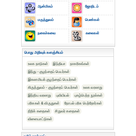
ஆன்மிகம்
ஜோதிடம்
மருத்துவம்
பெண்கள்
நகைச்சுவை
கலைகள்
பொது அறிவுக் களஞ்சியம்
உலக நாடுகள்
இந்தியா
நாகரிகங்கள்
இந்து - குழந்தைப் பெயர்கள்
இசுலாமியக் குழந்தைப் பெயர்கள்
கிருத்துவம் - குழந்தைப் பெயர்கள்
உலக வரலாறு
இந்திய வரலாறு
புவியியல்
புகழ்பெற்ற நூல்கள்
பரிசுகள் & விருதுகள்
நோபல் பரிசு‎ பெற்றோர்‎கள்
நீதிக் கதைகள்
சிறுவர் கதைகள்
விளையாட்டுகள்