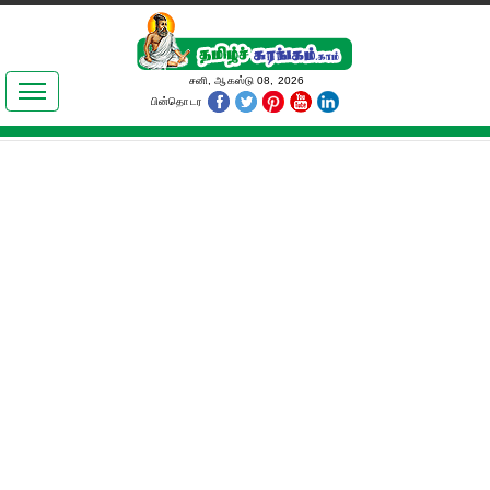
இலக்கியங்கள்
சனி, ஆகஸ்டு 08, 2026
பின்தொடர
தமிழ் உலகம்
அறிவியல்
பொதுஅறிவு
ஆன்மிகம்
ஜோதிடம்
மருத்துவம்
பெண்கள் பகுதி
நகைச்சுவை
கலையுலகம்