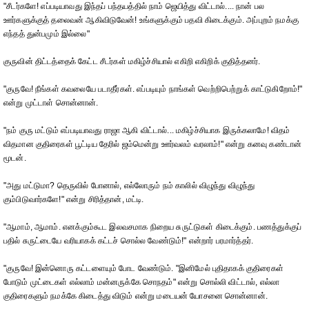
"சீடர்களே! எப்படியாவது இந்தப் பந்தயத்தில் நாம் ஜெயித்து விட்டால்.... நான் பல
ஊர்களுக்குத் தலைவன் ஆகிவிடுவேன்! உங்களுக்கும் பதவி கிடைக்கும். அப்புறம் நமக்கு
எந்தத் துன்பமும் இல்லை"
குருவின் திட்டத்தைக் கேட்ட சீடர்கள் மகிழ்ச்சியால் எகிறி எகிறிக் குதித்தனர்.
"குருவே! நீங்கள் கவலையே படாதீர்கள். எப்படியும் நாங்கள் வெற்றிபெற்றுக் காட்டுகிறோம்!"
என்று முட்டாள் சொன்னான்.
"நம் குரு மட்டும் எப்படியாவது ராஜா ஆகி விட்டால்... மகிழ்ச்சியாக இருக்கலாமே! விதம்
விதமான குதிரைகள் பூட்டிய தேரில் ஜம்மென்று ஊர்வலம் வரலாம்!" என்று கனவு கண்டான்
மூடன்.
"அது மட்டுமா? தெருவில் போனால், எல்லோரும் நம் காலில் விழுந்து விழுந்து
கும்பிடுவார்களே!" என்று சிரித்தான், மட்டி.
"ஆமாம், ஆமாம். எனக்கும்கூட இலவசமாக நிறைய சுருட்டுகள் கிடைக்கும். பணத்துக்குப்
பதில் சுருட்டையே வரியாகக் கட்டச் சொல்ல வேண்டும்!" என்றார் பரமார்த்தர்.
"குருவே! இன்னொரு கட்டளையும் போட வேண்டும். "இனிமேல் புதிதாகக் குதிரைகள்
போடும் முட்டைகள் எல்லாம் மன்னருக்கே சொநதம்" என்று சொல்லி விட்டால், எல்லா
குதிரைகளும் நமக்கே கிடைத்து விடும் என்று மடையன் யோசனை சொன்னான்.