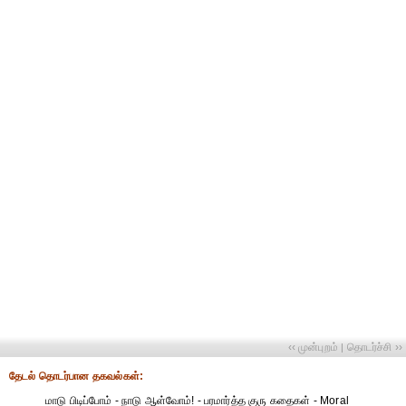
‹‹ முன்புறம்
தொடர்ச்சி ››
|
தேட‌ல் தொட‌ர்பான தகவ‌ல்க‌ள்:
மாடு பிடிப்போம் - நாடு ஆள்வோம்! - பரமார்த்த குரு கதைகள் - Moral