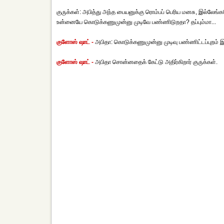
குருக்கள்: அபித்து அந்த பையனுக்கு ரொம்பப் பெரிய மனசு, இல்லேங்
உன்னையே கொடுக்கணுமுன்னு முடிவே பண்ணிடுறதா? தப்பும்மா...
குளோஸ் ஷாட் -
அபிதா: கொடுக்கணுமுன்னு முடிவு பண்ணிட்டப்புறம
குளோஸ் ஷாட் -
அபிதா சொன்னதைக் கேட்டு அதிர்கிறார் குருக்கள்.