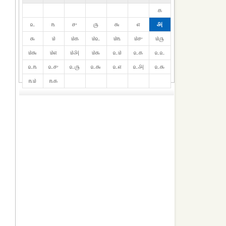
௧
௨
௩
௪
௫
௬
௭
௮
௯
௰
௰௧
௰௨
௰௩
௰௪
௰௫
௰௬
௰௭
௰௮
௰௯
௨௰
௨௧
௨௨
௨௩
௨௪
௨௫
௨௬
௨௭
௨௮
௨௯
௩௰
௩௧