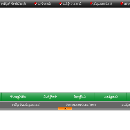
தமிழ்த் தேடுபொறி
வானொலி
தமிழ் அகராதி்
திருமணங்கள்
புத்
பொதுஅறிவு
ஆன்மிகம்
ஜோதிடம்
மருத்துவம்
தமிழ் இயக்குனர்கள்
இசையமைப்பாளர்கள்
தமிழ்