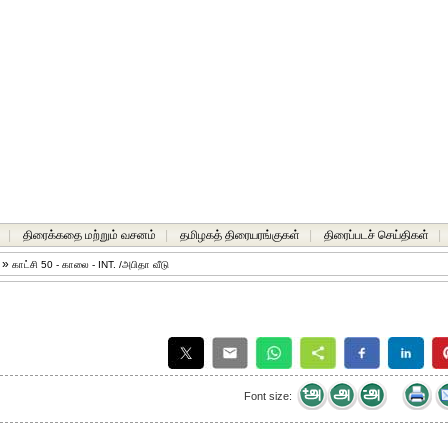
|
திரைக்கதை மற்றும் வசனம்
|
தமிழகத் திரையரங்குகள்
|
திரைப்படச் செய்திகள்
|
ு
»
காட்சி 50 - காலை - INT. /அபிதா வீடு
Font size: