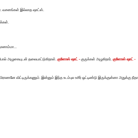
ர். வசனங்கள் இல்லாத ஷாட்ஸ்.
க்கள்.
ானாம்மா...
பதுபோல் அழுகையுடன் தலையாட்டுகிறாள்.
குளோஸ் ஷாட் -
குருக்கள் அழுகிறார்.
குளோஸ் ஷாட் -
ிராணனே விட்டிருக்கணும். இன்னும் இந்த உடம்புல உசிர் ஒட்டிண்டு இருக்குன்னா அதுக்கு நீத