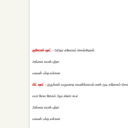
குளோஸ் ஷாட் -
அபிதா சுலோகம் சொல்கிறாள்.
அங்கார கமலி புத்ரா
பகவன் பக்த வச்சலா
மிட் ஷாட் -
குருக்கள் வருவதை கவனிக்காமல் கண் மூடி சுலோகம் சொல
மமா சேஸ ரோகம் ஆசு வினா சயா
அங்கார கமலி புத்ரா
பகவன் பக்த வச்சலா