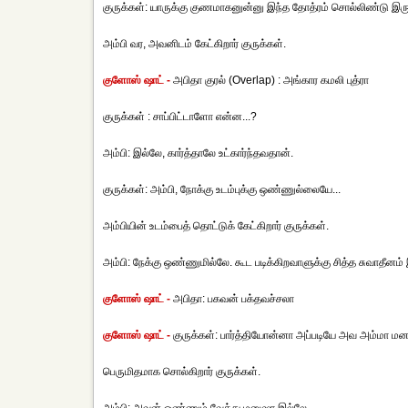
குருக்கள்: யாருக்கு குணமாகனுன்னு இந்த தோத்ரம் சொல்லிண்டு இர
அம்பி வர, அவனிடம் கேட்கிறார் குருக்கள்.
குளோஸ் ஷாட் -
அபிதா குரல் (Overlap) : அங்கார கமலி புத்ரா
குருக்கள் : சாப்பிட்டாளோ என்ன...?
அம்பி: இல்லே, கார்த்தாலே உட்கார்ந்தவதான்.
குருக்கள்: அம்பி, நோக்கு உடம்புக்கு ஒண்ணுல்லையே...
அம்பியின் உடம்பைத் தொட்டுக் கேட்கிறார் குருக்கள்.
அம்பி: நேக்கு ஒண்ணுமில்லே. கூட படிக்கிறவாளுக்கு சித்த சுவாதீனம் 
குளோஸ் ஷாட் -
அபிதா: பகவன் பக்தவச்சலா
குளோஸ் ஷாட் -
குருக்கள்: பார்த்தியோன்னா அப்படியே அவ அம்மா மனச
பெருமிதமாக சொல்கிறார் குருக்கள்.