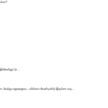
ுக்கா?
இல்லேன்னுட்டு...
ு. வேத்து மனுஷானுகூட பார்க்காம வேண்டிண்டு இருக்கா பாரு...