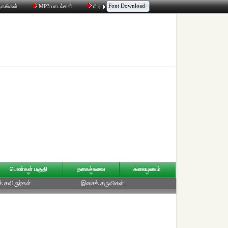
Font Download
தகங்கள்
MP3 பாடல்கள்
மின்னஞ்சல்
திரட்டி
உரையாடல்
பெண்கள் பகுதி
நகைச்சுவை
கலையுலகம்
க் கவிஞர்கள்
இசைக் கருவிகள்