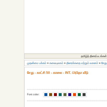
தமிழ்த் திரைப்படங்கள்
முதன்மை பக்கம்
»
கலையுலகம்
»
திரைக்கதை மற்றும் வசனம்
»
சேத
சேது - காட்சி 50 - காலை - INT. /அபிதா வீடு
Font color: