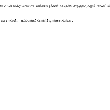
கலே. அவன் நமக்கு பெரிய உதவி பண்ணியிருக்கான். நாம நன்றி செலுத்தி ஆகணும். அத விட்டுட
் இதுல மனசென்ன, உடம்பென்ன? ரெண்டும் ஒண்ணுதானேப்பா...