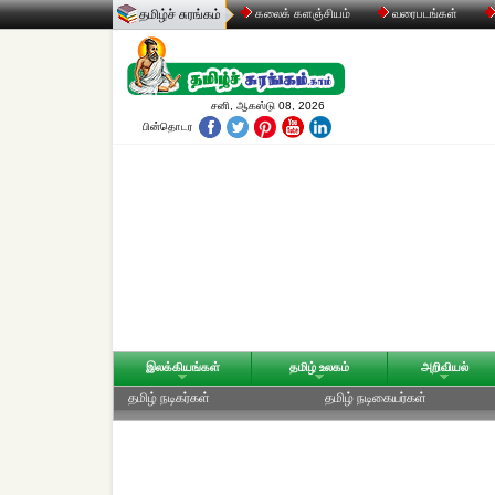
தமிழ்ச் சுரங்கம்
கலைக் களஞ்சியம்
வரைபடங்கள்
சனி, ஆகஸ்டு 08, 2026
பின்தொடர
இலக்கியங்கள்
தமிழ் உலகம்
அறிவியல்
தமிழ் நடிகர்கள்
தமிழ் நடிகையர்கள்