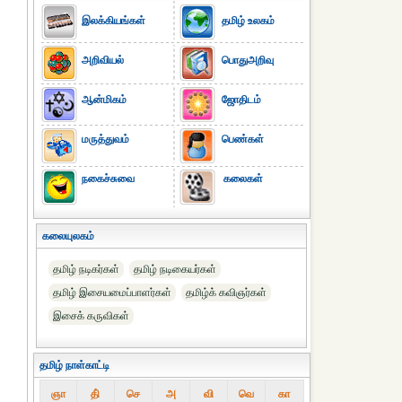
இலக்கியங்கள்
தமிழ் உலகம்
அறிவியல்
பொதுஅறிவு
ஆன்மிகம்
ஜோதிடம்
மருத்துவம்
பெண்கள்
நகைச்சுவை
கலைகள்
கலையுலகம்
தமிழ் நடிகர்கள்
தமிழ் நடிகையர்கள்
தமிழ் இசையமைப்பாளர்கள்
தமிழ்க் கவிஞர்கள்
இசைக் கருவிகள்
தமிழ் நாள்காட்டி
ஞா
தி்
செ
அ
வி
வெ
கா