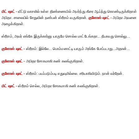
மிட் ஷாட் -
வீட்டு வாசலில் உள்ள திண்ணையில் அமர்ந்து கீரை ஆய்ந்து கொண்டிருக்கிறாள்
அபிதா. சாலையில் சேதுவின் நண்பன் ஸ்ரீராம் வருகிறான்.
குளோஸ் ஷாட் -
அபிதா அவனை
அழைக்கிறாள்.
ஸ்ரீராம், அவர் எங்கே இருக்கார்னு யாருமே சொல்ல மாட்டேங்கறா... நீயாவது சொல்லு...
குளோஸ் ஷாட் -
ஸ்ரீராம்: இல்லே... பொம்மனாட்டி யாரும் அங்கே போப்படாது...அதான்...
குளோஸ் ஷாட் -
அபிதா சோகமாகி கண் கலங்குகிறாள்.
குளோஸ் ஷாட் -
ஸ்ரீராம்: பயப்படும்படி எதுவுமில்லை. சரியாகிவிடும். நான் வர்றேன்.
மிட் ஷாட் -
ஸ்ரீராம் செல்ல, அபிதா சோகமாகி கண் கலங்குகிறாள்.