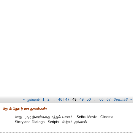
‹‹ முன்புறம்
1
2
46
47
48
49
50
66
67
தொடர்ச்சி ››
|
|
| ... |
|
|
|
|
| ... |
|
|
தேட‌ல் தொட‌ர்பான தகவ‌ல்க‌ள்:
சேது - முழு திரைக்கதை மற்றும் வசனம். - Sethu Movie - Cinema
Story and Dialogs - Scripts - ஸ்ரீராம், குளோஸ்