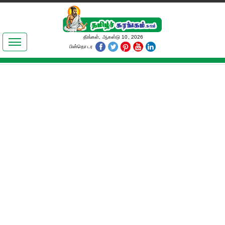
இலக்கியங்கள்
திங்கள், ஆகஸ்டு 10, 2026
பின்தொடர
தமிழ் உலகம்
அறிவியல்
பொதுஅறிவு
ஆன்மிகம்
ஜோதிடம்
மருத்துவம்
பெண்கள் பகுதி
நகைச்சுவை
கலையுலகம்