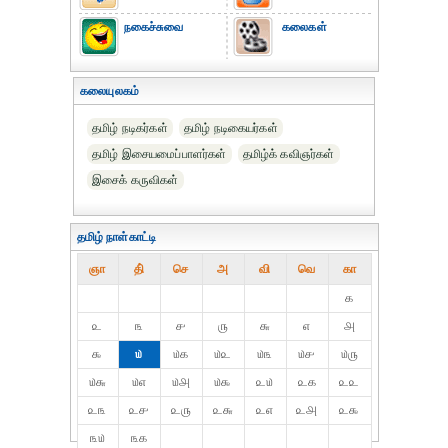
நகைச்சுவை
கலைகள்
கலையுலகம்
தமிழ் நடிகர்கள்
தமிழ் நடிகையர்கள்
தமிழ் இசையமைப்பாளர்கள்
தமிழ்க் கவிஞர்கள்
இசைக் கருவிகள்
தமிழ் நாள்காட்டி
ஞா
தி்
செ
அ
வி
வெ
கா
௧
௨
௩
௪
௫
௬
௭
௮
௯
௰
௰௧
௰௨
௰௩
௰௪
௰௫
௰௬
௰௭
௰௮
௰௯
௨௰
௨௧
௨௨
௨௩
௨௪
௨௫
௨௬
௨௭
௨௮
௨௯
௩௰
௩௧