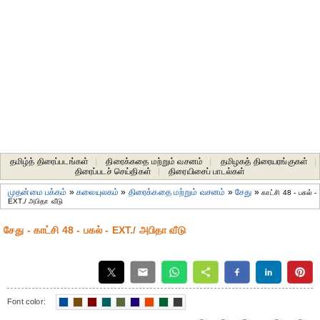
தமிழ்த் திரைப்படங்கள்
|
திரைக்கதை மற்றும் வசனம்
|
தமிழகத் திரையரங்குகள்
|
திரைப்படச் செய்திகள்
|
திரையிசைப் பாடல்கள்
முதன்மை பக்கம்
»
கலையுலகம்
»
திரைக்கதை மற்றும் வசனம்
»
சேது
»
காட்சி 48 - பகல் -
EXT./ அபிதா வீடு
சேது - காட்சி 48 - பகல் - EXT./ அபிதா வீடு
Font color: