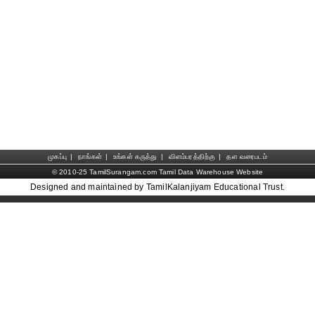
முகப்பு
|
நாங்கள்
|
உங்கள் கருத்து
|
விளம்பரத்திற்கு
|
தள வரைபடம்
© 2010-25 TamilSurangam.com Tamil Data Warehouse Website
Designed and maintained by TamilKalanjiyam Educational Trust.